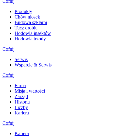
Cofnij
Produkty
Chów niosek
Budowa szklarni
Tucz drobiu
Hodowla insektów
Hodowla trzody
Cofnij
Serwis
Wsparcie & Serwis
Cofnij
Firma
Misja i wartości
Zarząd
Historia
Liczby
Kariera
Cofnij
Kariera