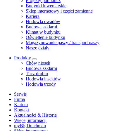
Projekty pod klucz
Budynki inwentarskie
Sklep internetowy i części zamienne
Kariera
Hodowla owadów
Budowa szklarni
Klimat w budynku
Oświetlenie budynku
Magazynowanie paszy / transport paszy
Nasze działy
Produkty
Chów niosek
Budowa szklarni
Tucz drobiu
Hodowla insektów
Hodowla trzody
Serwis
Firma
Kariera
Kontakt
Aktualności & Historie
Więcej informacji
myBigDutchman
Sklep internetowy