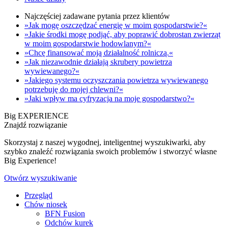
Najczęściej zadawane pytania przez klientów
»Jak mogę oszczędzać energię w moim gospodarstwie?«
»Jakie środki mogę podjąć, aby poprawić dobrostan zwierząt
w moim gospodarstwie hodowlanym?«
»Chcę finansować moją działalność rolniczą.«
»Jak niezawodnie działają skrubery powietrza
wywiewanego?«
»Jakiego systemu oczyszczania powietrza wywiewanego
potrzebuję do mojej chlewni?«
»Jaki wpływ ma cyfryzacja na moje gospodarstwo?«
Big EXPERIENCE
Znajdź rozwiązanie
Skorzystaj z naszej wygodnej, inteligentnej wyszukiwarki, aby
szybko znaleźć rozwiązania swoich problemów i stworzyć własne
Big Experience!
Otwórz wyszukiwanie
Przegląd
Chów niosek
BFN Fusion
Odchów kurek