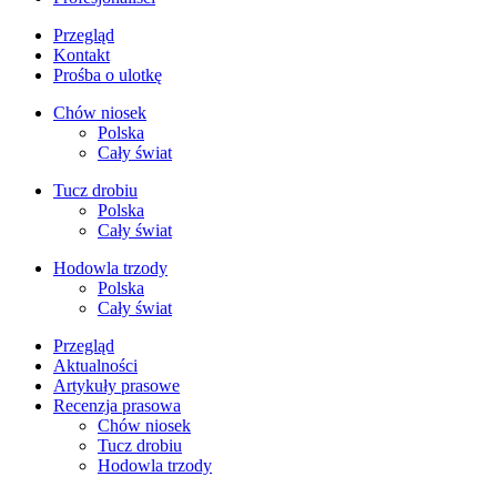
Przegląd
Kontakt
Prośba o ulotkę
Chów niosek
Polska
Cały świat
Tucz drobiu
Polska
Cały świat
Hodowla trzody
Polska
Cały świat
Przegląd
Aktualności
Artykuły prasowe
Recenzja prasowa
Chów niosek
Tucz drobiu
Hodowla trzody