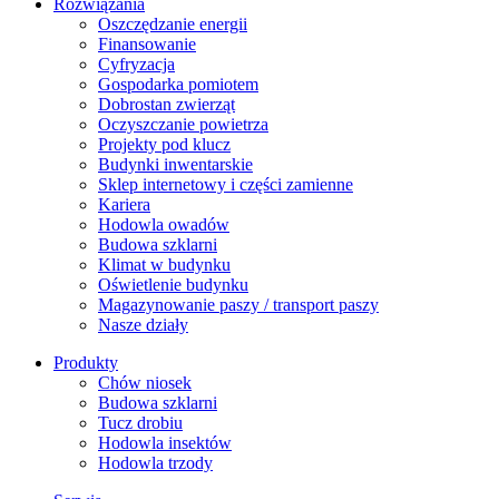
Rozwiązania
​Oszczędzanie energii
Finansowanie
Cyfryzacja
Gospodarka pomiotem
Dobrostan zwierząt
Oczyszczanie powietrza
Projekty pod klucz
Budynki inwentarskie
Sklep internetowy i części zamienne
Kariera
Hodowla owadów
Budowa szklarni
Klimat w budynku
Oświetlenie budynku
Magazynowanie paszy / transport paszy
Nasze działy
Produkty
Chów niosek
Budowa szklarni
Tucz drobiu
Hodowla insektów
Hodowla trzody