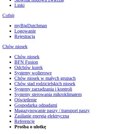
Linki
Cofnij
myBigDutchman
Logowanie
Rejestracja
Chów niosek
Chów niosek
BFN Fusion
Odchów kurek
Systemy wolierowe
Chów niosek w małych grupach
Chów stad rodzicielskich niosek
Systemy zarządzania i kontroli
Systemy sterowania mikroklimatem
Oświetlenie
Gospodarka odpadami
Magazynowanie paszy / transport paszy
Zasilanie energią elektryczną
Referencje
Prośba o ulotkę