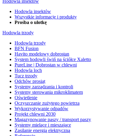
Hodowla insektów
Hodowla insektów
Wszystkie informacje i produkty
Prośba o ulotkę
Hodowla trzody
Hodowla trzody
BFN Fusion
Havito modelowy dobrostan
System hodowli świń na ściółce Xaletto
PureLine | Dobrostan w chlewni
Hodowla loch
Tucz trzody
Odchów prosiąt
Systemy zarządzania i kontroli
Systemy sterowania mikroklimatem
Oświetlenie
Oczyszczanie zużytego powietrza
Wykorzystywanie odpadów
Projekt chlewni 2030
Magazynowanie paszy / transport paszy
Systemy mielące i mieszające
Zasilanie energią elektryczną
Referencje