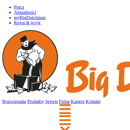
Praca
Aktualności
myBigDutchman
Rejon & język
Rozwiązania
Produkty
Serwis
Firma
Kariera
Kontakt