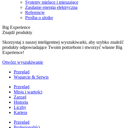
Systemy mielące i mieszające
Zasilanie energią elektryczną
Referencje
Prośba o ulotkę
Big Experience
Znajdź produkty
Skorzystaj z naszej inteligentnej wyszukiwarki, aby szybko znaleźć
produkty odpowiadające Twoim potrzebom i stworzyć własne Big
Experience!
Otwórz wyszukiwanie
Przegląd
Wsparcie & Serwis
Przegląd
Misja i wartości
Zarząd
Historia
Liczby
Kariera
Przegląd
Profesjonaliści