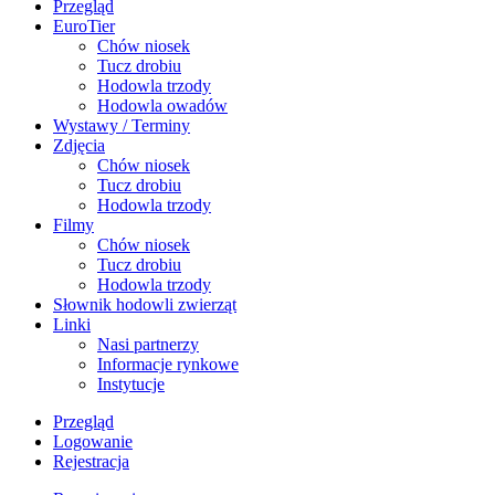
Przegląd
EuroTier
Chów niosek
Tucz drobiu
Hodowla trzody
Hodowla owadów
Wystawy / Terminy
Zdjęcia
Chów niosek
Tucz drobiu
Hodowla trzody
Filmy
Chów niosek
Tucz drobiu
Hodowla trzody
Słownik hodowli zwierząt
Linki
Nasi partnerzy
Informacje rynkowe
Instytucje
Przegląd
Logowanie
Rejestracja