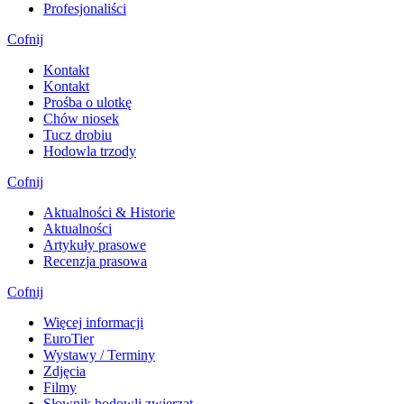
Profesjonaliści
Cofnij
Kontakt
Kontakt
Prośba o ulotkę
Chów niosek
Tucz drobiu
Hodowla trzody
Cofnij
Aktualności & Historie
Aktualności
Artykuły prasowe
Recenzja prasowa
Cofnij
Więcej informacji
EuroTier
Wystawy / Terminy
Zdjęcia
Filmy
Słownik hodowli zwierząt