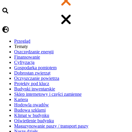
Przegląd
Tematy
​Oszczędzanie energii
Finansowanie
Cyfryzacja
Gospodarka pomiotem
Dobrostan zwierząt
Oczyszczanie powietrza
Projekty pod klucz
Budynki inwentarskie
Sklep internetowy i części zamienne
Kariera
Hodowla owadów
Budowa szklarni
Klimat w budynku
Oświetlenie budynku
Magazynowanie paszy / transport paszy
Nasze działy