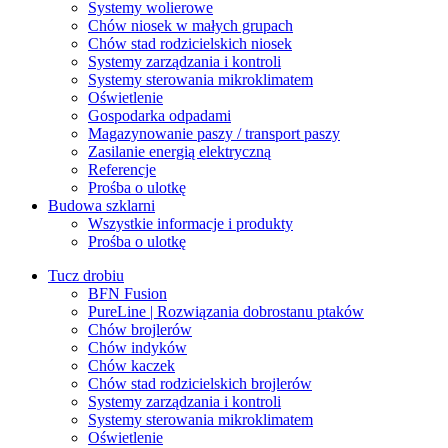
Systemy wolierowe
Chów niosek w małych grupach
Chów stad rodzicielskich niosek
Systemy zarządzania i kontroli
Systemy sterowania mikroklimatem
Oświetlenie
Gospodarka odpadami
Magazynowanie paszy / transport paszy
Zasilanie energią elektryczną
Referencje
Prośba o ulotkę
Budowa szklarni
Wszystkie informacje i produkty
Prośba o ulotkę
Tucz drobiu
BFN Fusion
PureLine | Rozwiązania dobrostanu ptaków
Chów brojlerów
Chów indyków
Chów kaczek
Chów stad rodzicielskich brojlerów
Systemy zarządzania i kontroli
Systemy sterowania mikroklimatem
Oświetlenie