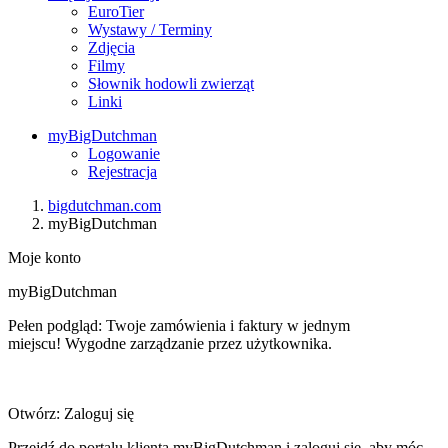
EuroTier
Wystawy / Terminy
Zdjęcia
Filmy
Słownik hodowli zwierząt
Linki
myBigDutchman
Logowanie
Rejestracja
bigdutchman.com
myBigDutchman
Moje konto
myBigDutchman
Pełen podgląd: Twoje zamówienia i faktury w jednym
miejscu! Wygodne zarządzanie przez użytkownika.
Otwórz: Zaloguj się
Przejdź do portalu klienta myBigDutchman i zaloguj się, aby móc