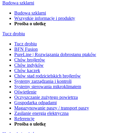
Budowa szklarni
Budowa szklarni
Wszystkie informacje i produkty
Prośba o ulotkę
Tucz drobiu
Tucz drobiu
BFN Fusion
PureLine | Rozwiązania dobrostanu ptaków
Chów brojlerów
Chów indyków
Chów kaczek
Chów stad rodzicielskich brojlerów
Systemy zarządzania i kontroli
Systemy sterowania mikroklimatem
Oświetlenie
Oczyszczanie zużytego powietrza
Gospodarka odpadami
Magazynowanie paszy / transport paszy
Zasilanie energią elektryczną
Referencje
Prośba o ulotkę