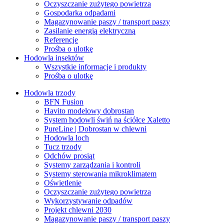
Oczyszczanie zużytego powietrza
Gospodarka odpadami
Magazynowanie paszy / transport paszy
Zasilanie energią elektryczną
Referencje
Prośba o ulotkę
Hodowla insektów
Wszystkie informacje i produkty
Prośba o ulotkę
Hodowla trzody
BFN Fusion
Havito modelowy dobrostan
System hodowli świń na ściółce Xaletto
PureLine | Dobrostan w chlewni
Hodowla loch
Tucz trzody
Odchów prosiąt
Systemy zarządzania i kontroli
Systemy sterowania mikroklimatem
Oświetlenie
Oczyszczanie zużytego powietrza
Wykorzystywanie odpadów
Projekt chlewni 2030
Magazynowanie paszy / transport paszy