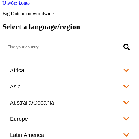
Utwórz konto
Big Dutchman worldwide
Select a language/region
Africa
Algeria
Asia
العربية
Afghanistan
Australia/Oceania
Angola
English
www.bigdutchman.co.za
Australia
Europe
Bangladesh
Benin
www.bigdutchman.asia
www.bigdutchman.asia
Français
Albania
Latin America
Fiji
Bhutan