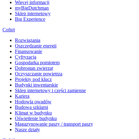
Więcej informacji
myBigDutchman
Sklep internetowy
Big Experience
Cofnij
Rozwiązania
​Oszczędzanie energii
Finansowanie
Cyfryzacja
Gospodarka pomiotem
Dobrostan zwierząt
Oczyszczanie powietrza
Projekty pod klucz
Budynki inwentarskie
Sklep internetowy i części zamienne
Kariera
Hodowla owadów
Budowa szklarni
Klimat w budynku
Oświetlenie budynku
Magazynowanie paszy / transport paszy
Nasze działy