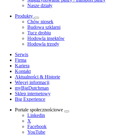
Nasze działy
Produkty
Chów niosek
Budowa szklarni
Tucz drobiu
Hodowla insektów
Hodowla trzody
Serwis
Firma
Kariera
Kontakt
Aktualności & Historie
Więcej informacji
myBigDutchman
Sklep internetowy
Big Experience
Portale społecznościowe
Linkedin
X
Facebook
YouTube