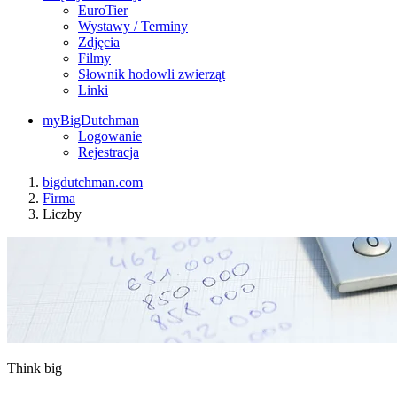
EuroTier
Wystawy / Terminy
Zdjęcia
Filmy
Słownik hodowli zwierząt
Linki
myBigDutchman
Logowanie
Rejestracja
bigdutchman.com
Firma
Liczby
Think big