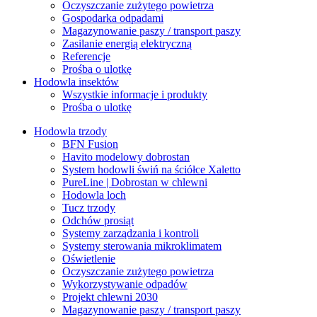
Oczyszczanie zużytego powietrza
Gospodarka odpadami
Magazynowanie paszy / transport paszy
Zasilanie energią elektryczną
Referencje
Prośba o ulotkę
Hodowla insektów
Wszystkie informacje i produkty
Prośba o ulotkę
Hodowla trzody
BFN Fusion
Havito modelowy dobrostan
System hodowli świń na ściółce Xaletto
PureLine | Dobrostan w chlewni
Hodowla loch
Tucz trzody
Odchów prosiąt
Systemy zarządzania i kontroli
Systemy sterowania mikroklimatem
Oświetlenie
Oczyszczanie zużytego powietrza
Wykorzystywanie odpadów
Projekt chlewni 2030
Magazynowanie paszy / transport paszy