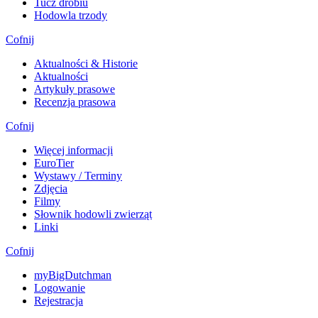
Tucz drobiu
Hodowla trzody
Cofnij
Aktualności & Historie
Aktualności
Artykuły prasowe
Recenzja prasowa
Cofnij
Więcej informacji
EuroTier
Wystawy / Terminy
Zdjęcia
Filmy
Słownik hodowli zwierząt
Linki
Cofnij
myBigDutchman
Logowanie
Rejestracja