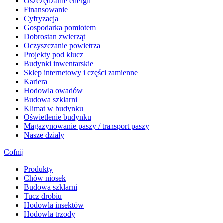
​Oszczędzanie energii
Finansowanie
Cyfryzacja
Gospodarka pomiotem
Dobrostan zwierząt
Oczyszczanie powietrza
Projekty pod klucz
Budynki inwentarskie
Sklep internetowy i części zamienne
Kariera
Hodowla owadów
Budowa szklarni
Klimat w budynku
Oświetlenie budynku
Magazynowanie paszy / transport paszy
Nasze działy
Cofnij
Produkty
Chów niosek
Budowa szklarni
Tucz drobiu
Hodowla insektów
Hodowla trzody