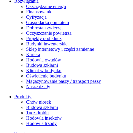
Rozwiązania
​Oszczędzanie energii
Finansowanie
Cyfryzacja
Gospodarka pomiotem
Dobrostan zwierząt
Oczyszczanie powietrza
Projekty pod klucz
Budynki inwentarskie
Sklep internetowy i części zamienne
Kariera
Hodowla owadów
Budowa szklarni
Klimat w budynku
Oświetlenie budynku
Magazynowanie paszy / transport paszy
Nasze działy
Produkty
Chów niosek
Budowa szklarni
Tucz drobiu
Hodowla insektów
Hodowla trzody