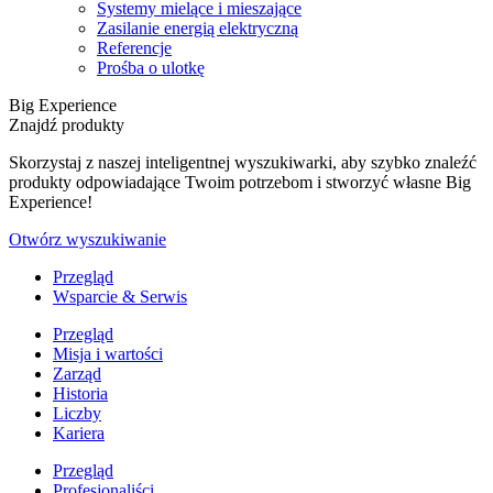
Systemy mielące i mieszające
Zasilanie energią elektryczną
Referencje
Prośba o ulotkę
Big Experience
Znajdź produkty
Skorzystaj z naszej inteligentnej wyszukiwarki, aby szybko znaleźć
produkty odpowiadające Twoim potrzebom i stworzyć własne Big
Experience!
Otwórz wyszukiwanie
Przegląd
Wsparcie & Serwis
Przegląd
Misja i wartości
Zarząd
Historia
Liczby
Kariera
Przegląd
Profesjonaliści