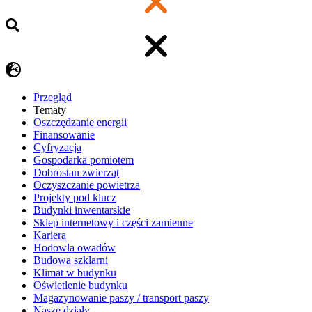
Przegląd
Tematy
​Oszczędzanie energii
Finansowanie
Cyfryzacja
Gospodarka pomiotem
Dobrostan zwierząt
Oczyszczanie powietrza
Projekty pod klucz
Budynki inwentarskie
Sklep internetowy i części zamienne
Kariera
Hodowla owadów
Budowa szklarni
Klimat w budynku
Oświetlenie budynku
Magazynowanie paszy / transport paszy
Nasze działy