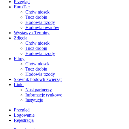
Przegląd
EuroTier
Chów niosek
Tucz drobiu
Hodowla trzody
Hodowla owadów
Wystawy / Terminy
Zdjęcia
Chów niosek
Tucz drobiu
Hodowla trzody
Filmy
Chów niosek
Tucz drobiu
Hodowla trzody
Słownik hodowli zwierząt
Linki
Nasi partnerzy
Informacje rynkowe
Instytucje
Przegląd
Logowanie
Rejestracja