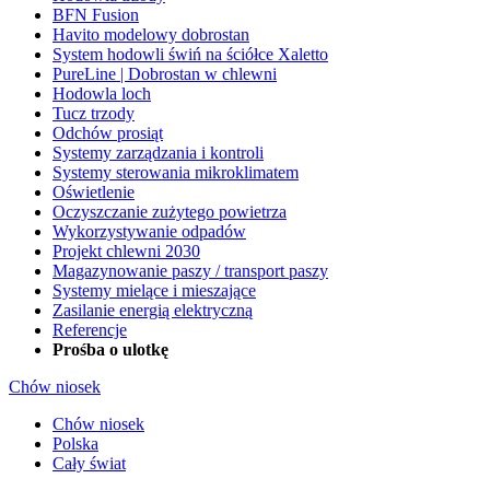
BFN Fusion
Havito modelowy dobrostan
System hodowli świń na ściółce Xaletto
PureLine | Dobrostan w chlewni
Hodowla loch
Tucz trzody
Odchów prosiąt
Systemy zarządzania i kontroli
Systemy sterowania mikroklimatem
Oświetlenie
Oczyszczanie zużytego powietrza
Wykorzystywanie odpadów
Projekt chlewni 2030
Magazynowanie paszy / transport paszy
Systemy mielące i mieszające
Zasilanie energią elektryczną
Referencje
Prośba o ulotkę
Chów niosek
Chów niosek
Polska
Cały świat