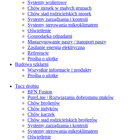
Systemy wolierowe
Chów niosek w małych grupach
Chów stad rodzicielskich niosek
Systemy zarządzania i kontroli
Systemy sterowania mikroklimatem
Oświetlenie
Gospodarka odpadami
Magazynowanie paszy / transport paszy
Zasilanie energią elektryczną
Referencje
Prośba o ulotkę
Budowa szklarni
Wszystkie informacje i produkty
Prośba o ulotkę
Tucz drobiu
BFN Fusion
PureLine | Rozwiązania dobrostanu ptaków
Chów brojlerów
Chów indyków
Chów kaczek
Chów stad rodzicielskich brojlerów
Systemy zarządzania i kontroli
Systemy sterowania mikroklimatem
Oświetlenie