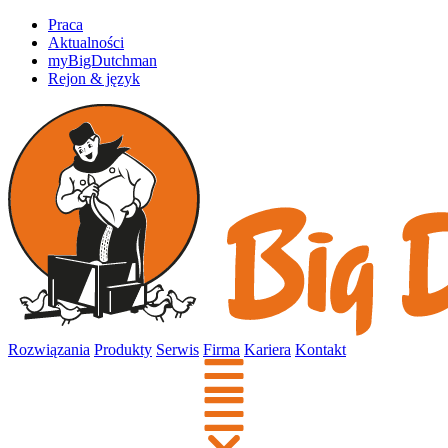
Praca
Aktualności
myBigDutchman
Rejon & język
Rozwiązania
Produkty
Serwis
Firma
Kariera
Kontakt