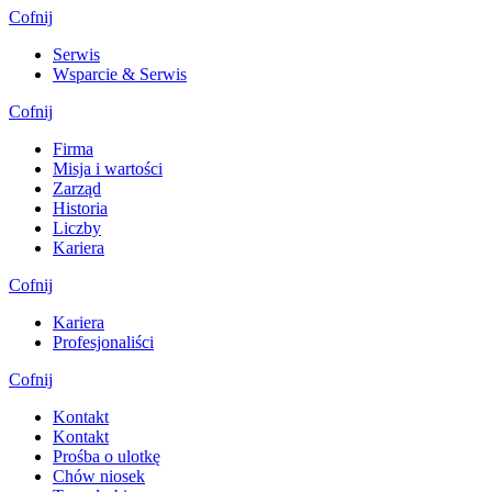
Cofnij
Serwis
Wsparcie & Serwis
Cofnij
Firma
Misja i wartości
Zarząd
Historia
Liczby
Kariera
Cofnij
Kariera
Profesjonaliści
Cofnij
Kontakt
Kontakt
Prośba o ulotkę
Chów niosek