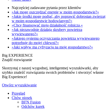
Najczęściej zadawane pytania przez klientów
»Jak mogę oszczędzać energię w moim gospodarstwie?«
»Jakie środki mogę podjąć, aby poprawić dobrostan zwierząt
w moim gospodarstwie hodowlanym?«
»Chcę finansować moją działalność rolniczą.«
»Jak niezawodnie działają skrubery powietrza
wywiewanego?«
»Jakiego systemu oczyszczania powietrza wywiewanego
potrzebuję do mojej chlewni?«
»Jaki wpływ ma cyfryzacja na moje gospodarstwo?«
Big EXPERIENCE
Znajdź rozwiązanie
Skorzystaj z naszej wygodnej, inteligentnej wyszukiwarki, aby
szybko znaleźć rozwiązania swoich problemów i stworzyć własne
Big Experience!
Otwórz wyszukiwanie
Przegląd
Chów niosek
BFN Fusion
Odchów kurek