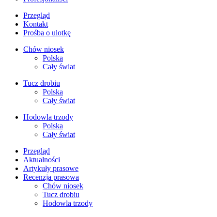
Przegląd
Kontakt
Prośba o ulotkę
Chów niosek
Polska
Cały świat
Tucz drobiu
Polska
Cały świat
Hodowla trzody
Polska
Cały świat
Przegląd
Aktualności
Artykuły prasowe
Recenzja prasowa
Chów niosek
Tucz drobiu
Hodowla trzody