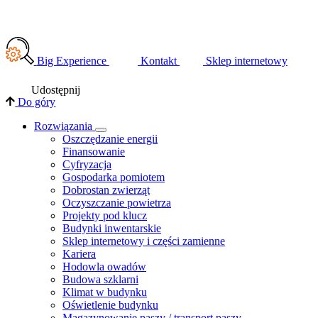
Big Experience
Kontakt
Sklep internetowy
Udostępnij
Do góry
Rozwiązania
​Oszczędzanie energii
Finansowanie
Cyfryzacja
Gospodarka pomiotem
Dobrostan zwierząt
Oczyszczanie powietrza
Projekty pod klucz
Budynki inwentarskie
Sklep internetowy i części zamienne
Kariera
Hodowla owadów
Budowa szklarni
Klimat w budynku
Oświetlenie budynku
Magazynowanie paszy / transport paszy