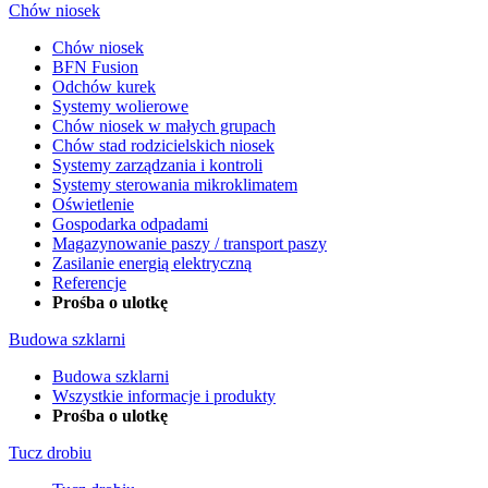
Chów niosek
Chów niosek
BFN Fusion
Odchów kurek
Systemy wolierowe
Chów niosek w małych grupach
Chów stad rodzicielskich niosek
Systemy zarządzania i kontroli
Systemy sterowania mikroklimatem
Oświetlenie
Gospodarka odpadami
Magazynowanie paszy / transport paszy
Zasilanie energią elektryczną
Referencje
Prośba o ulotkę
Budowa szklarni
Budowa szklarni
Wszystkie informacje i produkty
Prośba o ulotkę
Tucz drobiu