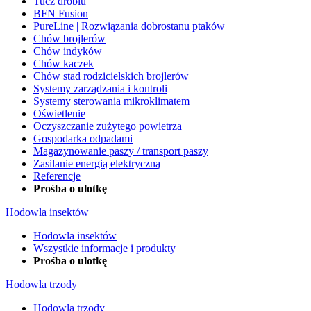
Tucz drobiu
BFN Fusion
PureLine | Rozwiązania dobrostanu ptaków
Chów brojlerów
Chów indyków
Chów kaczek
Chów stad rodzicielskich brojlerów
Systemy zarządzania i kontroli
Systemy sterowania mikroklimatem
Oświetlenie
Oczyszczanie zużytego powietrza
Gospodarka odpadami
Magazynowanie paszy / transport paszy
Zasilanie energią elektryczną
Referencje
Prośba o ulotkę
Hodowla insektów
Hodowla insektów
Wszystkie informacje i produkty
Prośba o ulotkę
Hodowla trzody
Hodowla trzody