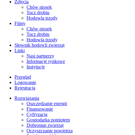
Zdjęcia
Chów niosek
Tucz drobiu
Hodowla trzody
Filmy
Chów niosek
Tucz drobiu
Hodowla trzody
Słownik hodowli zwierząt
Linki
Nasi partnerzy
Informacje rynkowe
Instytucje
Przegląd
Logowanie
Rejestracja
Rozwiązania
​Oszczędzanie energii
Finansowanie
Cyfryzacja
Gospodarka pomiotem
Dobrostan zwierząt
Oczyszczanie powietrza