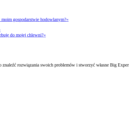
t w moim gospodarstwie hodowlanym?«
«
ebuję do mojej chlewni?«
ko znaleźć rozwiązania swoich problemów i stworzyć własne Big Exper