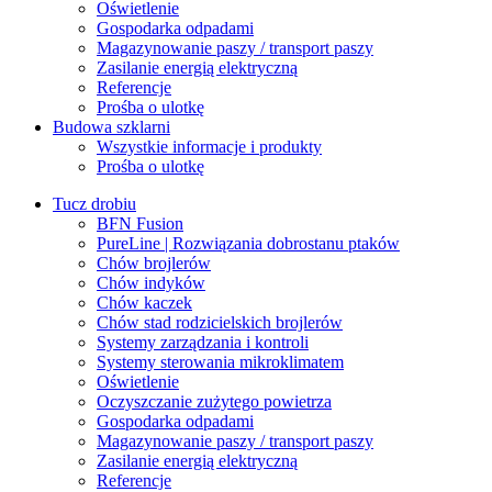
Oświetlenie
Gospodarka odpadami
Magazynowanie paszy / transport paszy
Zasilanie energią elektryczną
Referencje
Prośba o ulotkę
Budowa szklarni
Wszystkie informacje i produkty
Prośba o ulotkę
Tucz drobiu
BFN Fusion
PureLine | Rozwiązania dobrostanu ptaków
Chów brojlerów
Chów indyków
Chów kaczek
Chów stad rodzicielskich brojlerów
Systemy zarządzania i kontroli
Systemy sterowania mikroklimatem
Oświetlenie
Oczyszczanie zużytego powietrza
Gospodarka odpadami
Magazynowanie paszy / transport paszy
Zasilanie energią elektryczną
Referencje