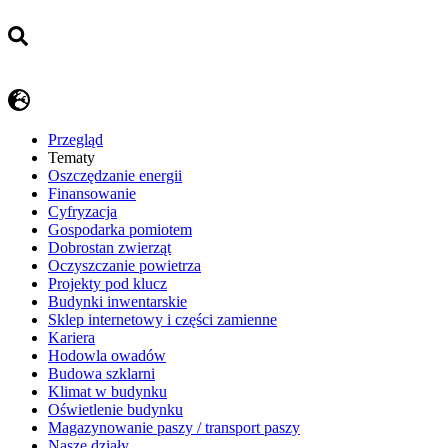
Przegląd
Tematy
​Oszczędzanie energii
Finansowanie
Cyfryzacja
Gospodarka pomiotem
Dobrostan zwierząt
Oczyszczanie powietrza
Projekty pod klucz
Budynki inwentarskie
Sklep internetowy i części zamienne
Kariera
Hodowla owadów
Budowa szklarni
Klimat w budynku
Oświetlenie budynku
Magazynowanie paszy / transport paszy
Nasze działy