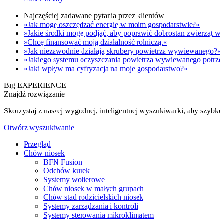
Najczęściej zadawane pytania przez klientów
»Jak mogę oszczędzać energię w moim gospodarstwie?«
»Jakie środki mogę podjąć, aby poprawić dobrostan zwierzą
»Chcę finansować moją działalność rolniczą.«
»Jak niezawodnie działają skrubery powietrza wywiewanego?
»Jakiego systemu oczyszczania powietrza wywiewanego potrz
»Jaki wpływ ma cyfryzacja na moje gospodarstwo?«
Big EXPERIENCE
Znajdź rozwiązanie
Skorzystaj z naszej wygodnej, inteligentnej wyszukiwarki, aby szyb
Otwórz wyszukiwanie
Przegląd
Chów niosek
BFN Fusion
Odchów kurek
Systemy wolierowe
Chów niosek w małych grupach
Chów stad rodzicielskich niosek
Systemy zarządzania i kontroli
Systemy sterowania mikroklimatem