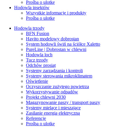
Prośba o ulotkę
Hodowla insektów
Wszystkie informacje i produkty
Prośba o ulotkę
Hodowla trzody
BFN Fusion
Havito modelowy dobrostan
System hodowli świń na ściółce Xaletto
PureLine | Dobrostan w chlewni
Hodowla loch
Tucz trzody
Odchów prosiąt
Systemy zarządzania i kontroli
Systemy sterowania mikroklimatem
Oświetlenie
Oczyszczanie zużytego powietrza
Wykorzystywanie odpadów
Projekt chlewni 2030
Magazynowanie paszy / transport paszy
Systemy mielące i mieszające
Zasilanie energią elektryczną
Referencje
Prośba o ulotkę