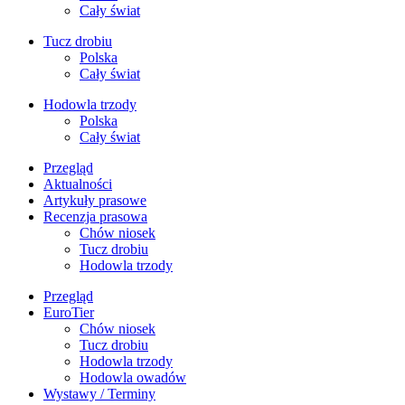
Cały świat
Tucz drobiu
Polska
Cały świat
Hodowla trzody
Polska
Cały świat
Przegląd
Aktualności
Artykuły prasowe
Recenzja prasowa
Chów niosek
Tucz drobiu
Hodowla trzody
Przegląd
EuroTier
Chów niosek
Tucz drobiu
Hodowla trzody
Hodowla owadów
Wystawy / Terminy