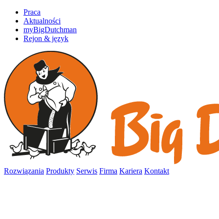
Praca
Aktualności
myBigDutchman
Rejon & język
Rozwiązania
Produkty
Serwis
Firma
Kariera
Kontakt