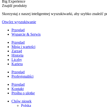
Big Experience
Znajdź produkty
Skorzystaj z naszej inteligentnej wyszukiwarki, aby szybko znaleź
Otwórz wyszukiwanie
Przegląd
Wsparcie & Serwis
Przegląd
Misja i wartości
Zarząd
Historia
Liczby
Kariera
Przegląd
Profesjonaliści
Przegląd
Kontakt
Prośba o ulotkę
Chów niosek
Polska