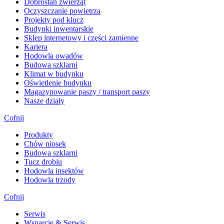
Dobrostan zwierząt
Oczyszczanie powietrza
Projekty pod klucz
Budynki inwentarskie
Sklep internetowy i części zamienne
Kariera
Hodowla owadów
Budowa szklarni
Klimat w budynku
Oświetlenie budynku
Magazynowanie paszy / transport paszy
Nasze działy
Cofnij
Produkty
Chów niosek
Budowa szklarni
Tucz drobiu
Hodowla insektów
Hodowla trzody
Cofnij
Serwis
Wsparcie & Serwis