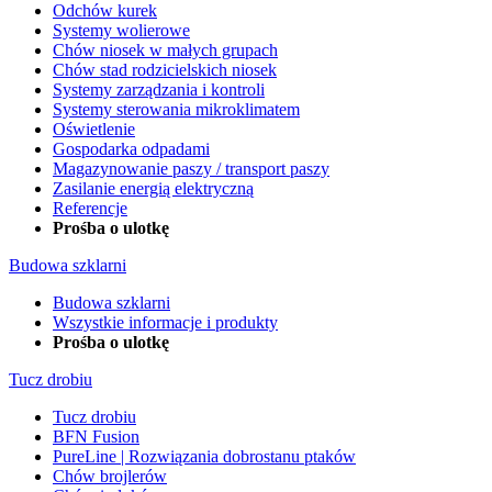
Odchów kurek
Systemy wolierowe
Chów niosek w małych grupach
Chów stad rodzicielskich niosek
Systemy zarządzania i kontroli
Systemy sterowania mikroklimatem
Oświetlenie
Gospodarka odpadami
Magazynowanie paszy / transport paszy
Zasilanie energią elektryczną
Referencje
Prośba o ulotkę
Budowa szklarni
Budowa szklarni
Wszystkie informacje i produkty
Prośba o ulotkę
Tucz drobiu
Tucz drobiu
BFN Fusion
PureLine | Rozwiązania dobrostanu ptaków
Chów brojlerów