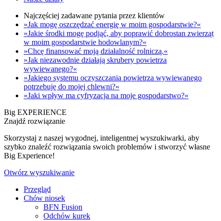
Najczęściej zadawane pytania przez klientów
»Jak mogę oszczędzać energię w moim gospodarstwie?«
»Jakie środki mogę podjąć, aby poprawić dobrostan zwierząt
w moim gospodarstwie hodowlanym?«
»Chcę finansować moją działalność rolniczą.«
»Jak niezawodnie działają skrubery powietrza
wywiewanego?«
»Jakiego systemu oczyszczania powietrza wywiewanego
potrzebuję do mojej chlewni?«
»Jaki wpływ ma cyfryzacja na moje gospodarstwo?«
Big EXPERIENCE
Znajdź rozwiązanie
Skorzystaj z naszej wygodnej, inteligentnej wyszukiwarki, aby
szybko znaleźć rozwiązania swoich problemów i stworzyć własne
Big Experience!
Otwórz wyszukiwanie
Przegląd
Chów niosek
BFN Fusion
Odchów kurek