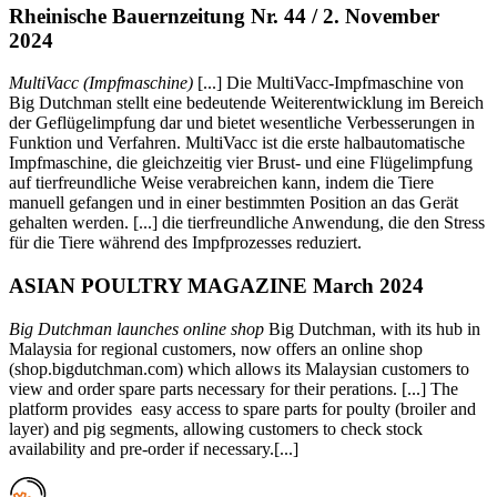
Rheinische Bauernzeitung Nr. 44 / 2. November
2024
MultiVacc (Impfmaschine)
[...] Die MultiVacc-Impfmaschine von
Big Dutchman stellt eine bedeutende Weiterentwicklung im Bereich
der Geflügelimpfung dar und bietet wesentliche Verbesserungen in
Funktion und Verfahren. MultiVacc ist die erste halbautomatische
Impfmaschine, die gleichzeitig vier Brust- und eine Flügelimpfung
auf tierfreundliche Weise verabreichen kann, indem die Tiere
manuell gefangen und in einer bestimmten Position an das Gerät
gehalten werden. [...] die tierfreundliche Anwendung, die den Stress
für die Tiere während des Impfprozesses reduziert.
ASIAN POULTRY MAGAZINE March 2024
Big Dutchman launches online shop
Big Dutchman, with its hub in
Malaysia for regional customers, now offers an online shop
(shop.bigdutchman.com) which allows its Malaysian customers to
view and order spare parts necessary for their perations. [...] The
platform provides easy access to spare parts for poulty (broiler and
layer) and pig segments, allowing customers to check stock
availability and pre-order if necessary.[...]