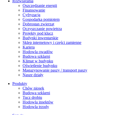
Rozwiązania
​Oszczędzanie energii
Finansowanie
Cyfryzacja
Gospodarka pomiotem
Dobrostan zwierząt
Oczyszczanie powietrza
Projekty pod klucz
Budynki inwentarskie
Sklep internetowy i części zamienne
Kariera
Hodowla owadów
Budowa szklarni
Klimat w budynku
Oświetlenie budynku
Magazynowanie paszy / transport paszy
Nasze działy
Produkty
Chów niosek
Budowa szklarni
Tucz drobiu
Hodowla insektów
Hodowla trzody