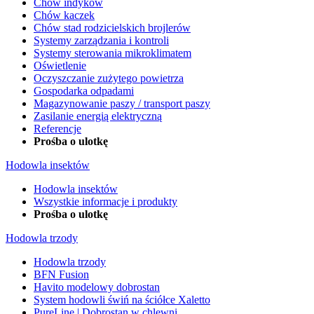
Chów indyków
Chów kaczek
Chów stad rodzicielskich brojlerów
Systemy zarządzania i kontroli
Systemy sterowania mikroklimatem
Oświetlenie
Oczyszczanie zużytego powietrza
Gospodarka odpadami
Magazynowanie paszy / transport paszy
Zasilanie energią elektryczną
Referencje
Prośba o ulotkę
Hodowla insektów
Hodowla insektów
Wszystkie informacje i produkty
Prośba o ulotkę
Hodowla trzody
Hodowla trzody
BFN Fusion
Havito modelowy dobrostan
System hodowli świń na ściółce Xaletto
PureLine | Dobrostan w chlewni