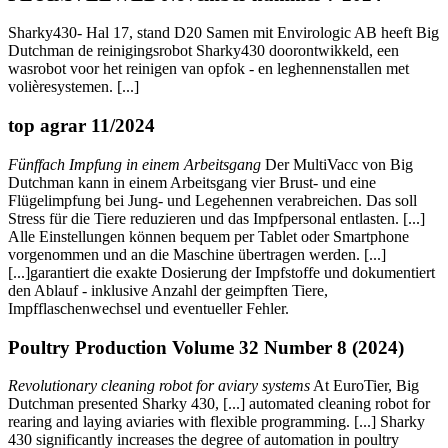
Sharky430- Hal 17, stand D20 Samen mit Envirologic AB heeft Big
Dutchman de reinigingsrobot Sharky430 doorontwikkeld, een
wasrobot voor het reinigen van opfok - en leghennenstallen met
volièresystemen. [...]
top agrar 11/2024
Fünffach Impfung in einem Arbeitsgang
Der MultiVacc von Big
Dutchman kann in einem Arbeitsgang vier Brust- und eine
Flügelimpfung bei Jung- und Legehennen verabreichen. Das soll
Stress für die Tiere reduzieren und das Impfpersonal entlasten. [...]
Alle Einstellungen können bequem per Tablet oder Smartphone
vorgenommen und an die Maschine übertragen werden. [...]
[...]garantiert die exakte Dosierung der Impfstoffe und dokumentiert
den Ablauf - inklusive Anzahl der geimpften Tiere,
Impfflaschenwechsel und eventueller Fehler.
Poultry Production Volume 32 Number 8 (2024)
Revolutionary cleaning robot for aviary systems
At EuroTier, Big
Dutchman presented Sharky 430, [...] automated cleaning robot for
rearing and laying aviaries with flexible programming. [...] Sharky
430 significantly increases the degree of automation in poultry