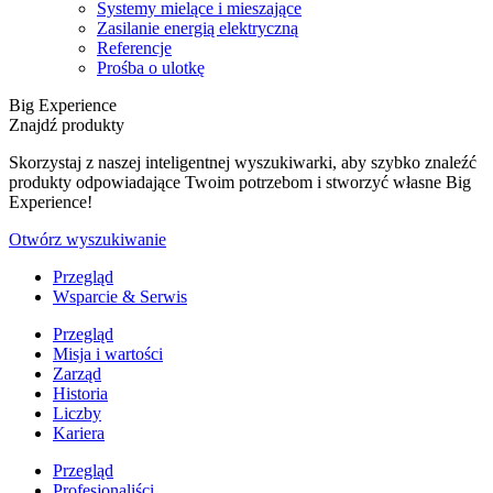
Systemy mielące i mieszające
Zasilanie energią elektryczną
Referencje
Prośba o ulotkę
Big Experience
Znajdź produkty
Skorzystaj z naszej inteligentnej wyszukiwarki, aby szybko znaleźć
produkty odpowiadające Twoim potrzebom i stworzyć własne Big
Experience!
Otwórz wyszukiwanie
Przegląd
Wsparcie & Serwis
Przegląd
Misja i wartości
Zarząd
Historia
Liczby
Kariera
Przegląd
Profesjonaliści