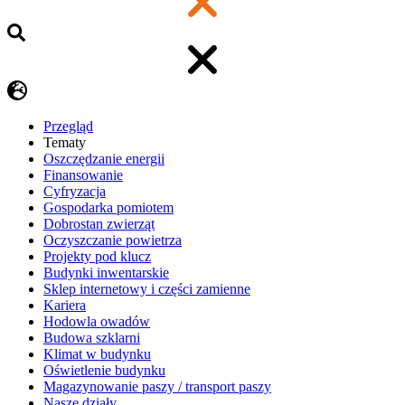
Przegląd
Tematy
​Oszczędzanie energii
Finansowanie
Cyfryzacja
Gospodarka pomiotem
Dobrostan zwierząt
Oczyszczanie powietrza
Projekty pod klucz
Budynki inwentarskie
Sklep internetowy i części zamienne
Kariera
Hodowla owadów
Budowa szklarni
Klimat w budynku
Oświetlenie budynku
Magazynowanie paszy / transport paszy
Nasze działy