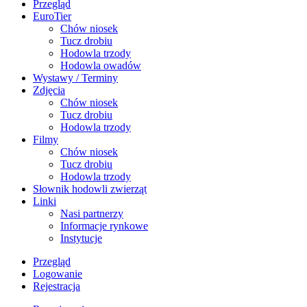
Przegląd
EuroTier
Chów niosek
Tucz drobiu
Hodowla trzody
Hodowla owadów
Wystawy / Terminy
Zdjęcia
Chów niosek
Tucz drobiu
Hodowla trzody
Filmy
Chów niosek
Tucz drobiu
Hodowla trzody
Słownik hodowli zwierząt
Linki
Nasi partnerzy
Informacje rynkowe
Instytucje
Przegląd
Logowanie
Rejestracja