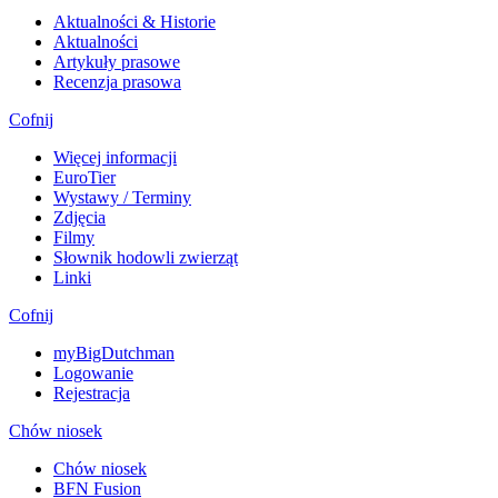
Aktualności & Historie
Aktualności
Artykuły prasowe
Recenzja prasowa
Cofnij
Więcej informacji
EuroTier
Wystawy / Terminy
Zdjęcia
Filmy
Słownik hodowli zwierząt
Linki
Cofnij
myBigDutchman
Logowanie
Rejestracja
Chów niosek
Chów niosek
BFN Fusion