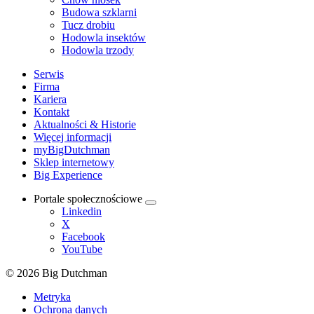
Budowa szklarni
Tucz drobiu
Hodowla insektów
Hodowla trzody
Serwis
Firma
Kariera
Kontakt
Aktualności & Historie
Więcej informacji
myBigDutchman
Sklep internetowy
Big Experience
Portale społecznościowe
Linkedin
X
Facebook
YouTube
© 2026 Big Dutchman
Metryka
Ochrona danych