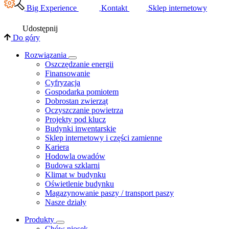
Big Experience
Kontakt
Sklep internetowy
Udostępnij
Do góry
Rozwiązania
​Oszczędzanie energii
Finansowanie
Cyfryzacja
Gospodarka pomiotem
Dobrostan zwierząt
Oczyszczanie powietrza
Projekty pod klucz
Budynki inwentarskie
Sklep internetowy i części zamienne
Kariera
Hodowla owadów
Budowa szklarni
Klimat w budynku
Oświetlenie budynku
Magazynowanie paszy / transport paszy
Nasze działy
Produkty
Chów niosek