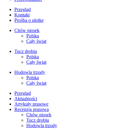
Przegląd
Kontakt
Prośba o ulotkę
Chów niosek
Polska
Cały świat
Tucz drobiu
Polska
Cały świat
Hodowla trzody
Polska
Cały świat
Przegląd
Aktualności
Artykuły prasowe
Recenzja prasowa
Chów niosek
Tucz drobiu
Hodowla trzody