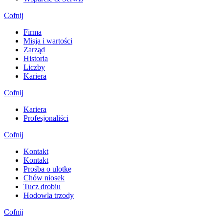
Cofnij
Firma
Misja i wartości
Zarząd
Historia
Liczby
Kariera
Cofnij
Kariera
Profesjonaliści
Cofnij
Kontakt
Kontakt
Prośba o ulotkę
Chów niosek
Tucz drobiu
Hodowla trzody
Cofnij