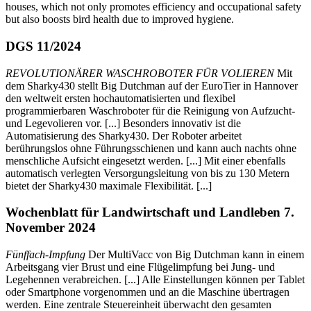
houses, which not only promotes efficiency and occupational safety
but also boosts bird health due to improved hygiene.
DGS 11/2024
REVOLUTIONÄRER WASCHROBOTER FÜR VOLIEREN
Mit
dem Sharky430 stellt Big Dutchman auf der EuroTier in Hannover
den weltweit ersten hochautomatisierten und flexibel
programmierbaren Waschroboter für die Reinigung von Aufzucht-
und Legevolieren vor. [...] Besonders innovativ ist die
Automatisierung des Sharky430. Der Roboter arbeitet
berührungslos ohne Führungsschienen und kann auch nachts ohne
menschliche Aufsicht eingesetzt werden. [...] Mit einer ebenfalls
automatisch verlegten Versorgungsleitung von bis zu 130 Metern
bietet der Sharky430 maximale Flexibilität. [...]
Wochenblatt für Landwirtschaft und Landleben 7.
November 2024
Fünffach-Impfung
Der MultiVacc von Big Dutchman kann in einem
Arbeitsgang vier Brust und eine Flügelimpfung bei Jung- und
Legehennen verabreichen. [...] Alle Einstellungen können per Tablet
oder Smartphone vorgenommen und an die Maschine übertragen
werden. Eine zentrale Steuereinheit überwacht den gesamten