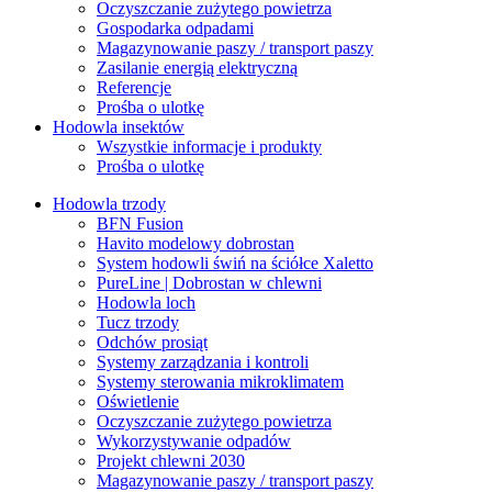
Oczyszczanie zużytego powietrza
Gospodarka odpadami
Magazynowanie paszy / transport paszy
Zasilanie energią elektryczną
Referencje
Prośba o ulotkę
Hodowla insektów
Wszystkie informacje i produkty
Prośba o ulotkę
Hodowla trzody
BFN Fusion
Havito modelowy dobrostan
System hodowli świń na ściółce Xaletto
PureLine | Dobrostan w chlewni
Hodowla loch
Tucz trzody
Odchów prosiąt
Systemy zarządzania i kontroli
Systemy sterowania mikroklimatem
Oświetlenie
Oczyszczanie zużytego powietrza
Wykorzystywanie odpadów
Projekt chlewni 2030
Magazynowanie paszy / transport paszy