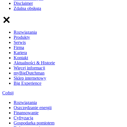
Disclaimer
Zdalna obsługa
Rozwiązania
Produkty
Serwis
Firma
Kariera
Kontakt
Aktualności & Historie
Więcej informacji
myBigDutchman
Sklep internetowy
Big Experience
Cofnij
Rozwiązania
​Oszczędzanie energii
Finansowanie
Cyfryzacja
Gospodarka pomiotem