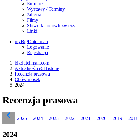
EuroTier
Wystawy / Terminy
Zdjęcia
Filmy
Słownik hodowli zwierząt
Linki
myBigDutchman
Logowanie
Rejestracja
bigdutchman.com
Aktualności & Historie
Recenzja prasowa
Chów niosek
2024
Recenzja prasowa
2025
2024
2023
2022
2021
2020
2019
201
2024