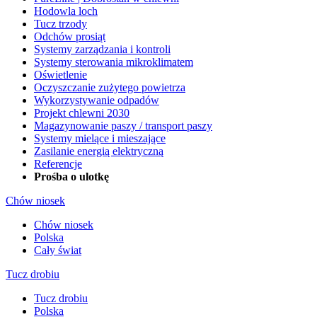
Hodowla loch
Tucz trzody
Odchów prosiąt
Systemy zarządzania i kontroli
Systemy sterowania mikroklimatem
Oświetlenie
Oczyszczanie zużytego powietrza
Wykorzystywanie odpadów
Projekt chlewni 2030
Magazynowanie paszy / transport paszy
Systemy mielące i mieszające
Zasilanie energią elektryczną
Referencje
Prośba o ulotkę
Chów niosek
Chów niosek
Polska
Cały świat
Tucz drobiu
Tucz drobiu
Polska