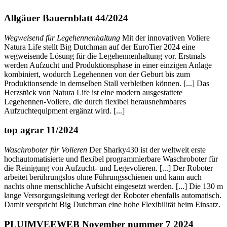
Allgäuer Bauernblatt 44/2024
Wegweisend für Legehennenhaltung
Mit der innovativen Voliere
Natura Life stellt Big Dutchman auf der EuroTier 2024 eine
wegweisende Lösung für die Legehennenhaltung vor. Erstmals
werden Aufzucht und Produktionsphase in einer einzigen Anlage
kombiniert, wodurch Legehennen von der Geburt bis zum
Produktionsende in demselben Stall verbleiben können. [...] Das
Herzstück von Natura Life ist eine modern ausgestattete
Legehennen-Voliere, die durch flexibel herausnehmbares
Aufzuchtequipment ergänzt wird. [...]
top agrar 11/2024
Waschroboter für Volieren
Der Sharky430 ist der weltweit erste
hochautomatisierte und flexibel programmierbare Waschroboter für
die Reinigung von Aufzucht- und Legevolieren. [...] Der Roboter
arbeitet berührungslos ohne Führungsschienen und kann auch
nachts ohne menschliche Aufsicht eingesetzt werden. [...] Die 130 m
lange Versorgungsleitung verlegt der Roboter ebenfalls automatisch.
Damit verspricht Big Dutchman eine hohe Flexibilität beim Einsatz.
PLUIMVEEWEB November nummer 7 2024