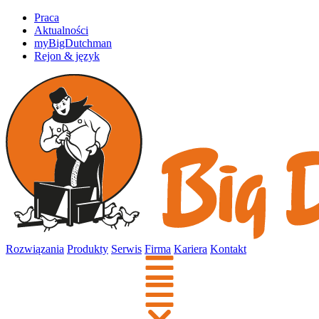
Praca
Aktualności
myBigDutchman
Rejon & język
Rozwiązania
Produkty
Serwis
Firma
Kariera
Kontakt