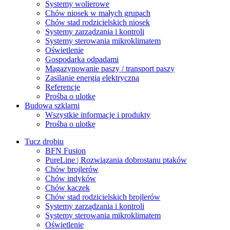
Systemy wolierowe
Chów niosek w małych grupach
Chów stad rodzicielskich niosek
Systemy zarządzania i kontroli
Systemy sterowania mikroklimatem
Oświetlenie
Gospodarka odpadami
Magazynowanie paszy / transport paszy
Zasilanie energią elektryczną
Referencje
Prośba o ulotkę
Budowa szklarni
Wszystkie informacje i produkty
Prośba o ulotkę
Tucz drobiu
BFN Fusion
PureLine | Rozwiązania dobrostanu ptaków
Chów brojlerów
Chów indyków
Chów kaczek
Chów stad rodzicielskich brojlerów
Systemy zarządzania i kontroli
Systemy sterowania mikroklimatem
Oświetlenie