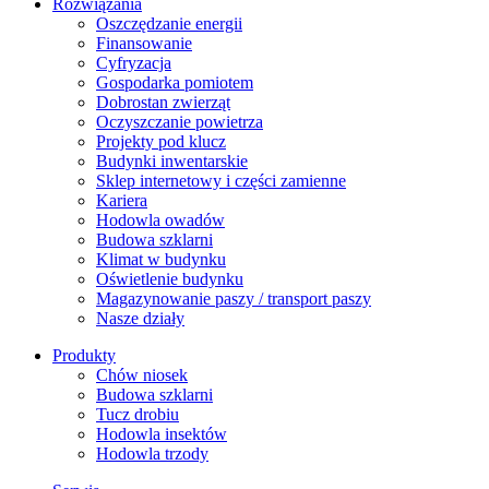
Rozwiązania
​Oszczędzanie energii
Finansowanie
Cyfryzacja
Gospodarka pomiotem
Dobrostan zwierząt
Oczyszczanie powietrza
Projekty pod klucz
Budynki inwentarskie
Sklep internetowy i części zamienne
Kariera
Hodowla owadów
Budowa szklarni
Klimat w budynku
Oświetlenie budynku
Magazynowanie paszy / transport paszy
Nasze działy
Produkty
Chów niosek
Budowa szklarni
Tucz drobiu
Hodowla insektów
Hodowla trzody