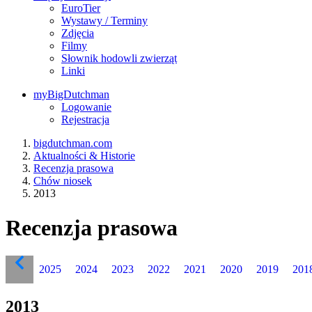
EuroTier
Wystawy / Terminy
Zdjęcia
Filmy
Słownik hodowli zwierząt
Linki
myBigDutchman
Logowanie
Rejestracja
bigdutchman.com
Aktualności & Historie
Recenzja prasowa
Chów niosek
2013
Recenzja prasowa
2025
2024
2023
2022
2021
2020
2019
201
2013