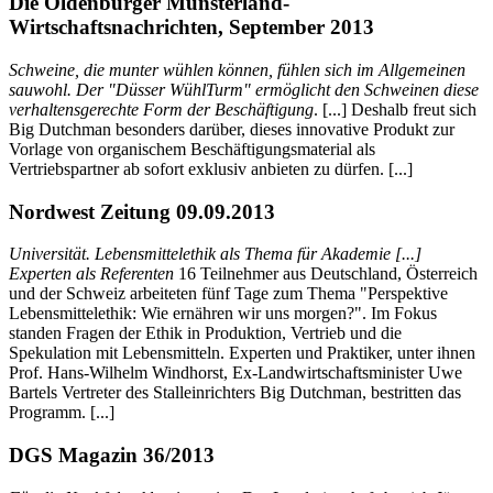
Die Oldenburger Münsterland-
Wirtschaftsnachrichten, September 2013
Schweine, die munter wühlen können, fühlen sich im Allgemeinen
sauwohl. Der "Düsser WühlTurm" ermöglicht den Schweinen diese
verhaltensgerechte Form der Beschäftigung
. [...] Deshalb freut sich
Big Dutchman besonders darüber, dieses innovative Produkt zur
Vorlage von organischem Beschäftigungsmaterial als
Vertriebspartner ab sofort exklusiv anbieten zu dürfen. [...]
Nordwest Zeitung 09.09.2013
Universität. Lebensmittelethik als Thema für Akademie [...]
Experten als Referenten
16 Teilnehmer aus Deutschland, Österreich
und der Schweiz arbeiteten fünf Tage zum Thema "Perspektive
Lebensmittelethik: Wie ernähren wir uns morgen?". Im Fokus
standen Fragen der Ethik in Produktion, Vertrieb und die
Spekulation mit Lebensmitteln. Experten und Praktiker, unter ihnen
Prof. Hans-Wilhelm Windhorst, Ex-Landwirtschaftsminister Uwe
Bartels Vertreter des Stalleinrichters Big Dutchman, bestritten das
Programm. [...]
DGS Magazin 36/2013