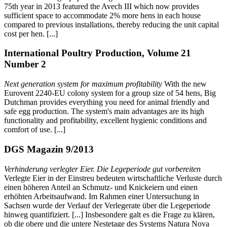
75th year in 2013 featured the Avech III which now provides
sufficient space to accommodate 2% more hens in each house
compared to previous installations, thereby reducing the unit capital
cost per hen. [...]
International Poultry Production, Volume 21
Number 2
Next generation system for maximum profitability
With the new
Eurovent 2240-EU colony system for a group size of 54 hens, Big
Dutchman provides everything you need for animal friendly and
safe egg production. The system's main advantages are its high
functionality and profitability, excellent hygienic conditions and
comfort of use. [...]
DGS Magazin 9/2013
Verhinderung verlegter Eier. Die Legeperiode gut vorbereiten
Verlegte Eier in der Einstreu bedeuten wirtschaftliche Verluste durch
einen höheren Anteil an Schmutz- und Knickeiern und einen
erhöhten Arbeitsaufwand. Im Rahmen einer Untersuchung in
Sachsen wurde der Verlauf der Verlegerate über die Legeperiode
hinweg quantifiziert. [...] Insbesondere galt es die Frage zu klären,
ob die obere und die untere Nestetage des Systems Natura Nova