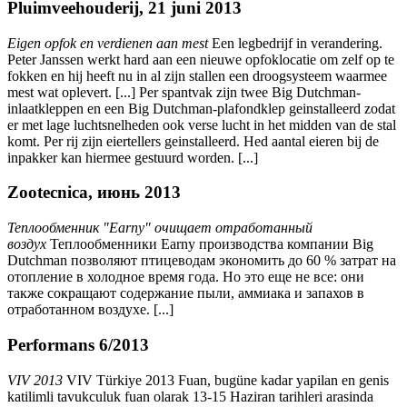
Pluimveehouderij, 21 juni 2013
Eigen opfok en verdienen aan mest
Een legbedrijf in verandering.
Peter Janssen werkt hard aan een nieuwe opfoklocatie om zelf op te
fokken en hij heeft nu in al zijn stallen een droogsysteem waarmee
mest wat oplevert. [...] Per spantvak zijn twee Big Dutchman-
inlaatkleppen en een Big Dutchman-plafondklep geinstalleerd zodat
er met lage luchtsnelheden ook verse lucht in het midden van de stal
komt. Per rij zijn eiertellers geinstalleerd. Hed aantal eieren bij de
inpakker kan hiermee gestuurd worden. [...]
Zootecnica, июнь 2013
Теплообменник "Earny" очищает отработанный
воздух
Теплообменники Earny производства компании Big
Dutchman позволяют птицеводам экономить до 60 % затрат на
отопление в холодное время года. Но это еще не все: они
также сокращают содержание пыли, аммиака и запахов в
отработанном воздухе. [...]
Performans 6/2013
VIV 2013
VIV Türkiye 2013 Fuan, bugüne kadar yapilan en genis
katilimli tavukculuk fuan olarak 13-15 Haziran tarihleri arasinda