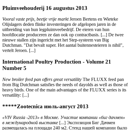
Pluimveehouderij 16 augustus 2013
Vooral vaste prijs, beetje vrije markt
Jeroen Bertens en Wieteke
Olijslagers deden flinke investeringen de afgelopen jaren in de
uitbreiding van hun legpluimveebedrijf. De eieren van hun
hoofdlocatie produceren ze dan ook op contractbasis. [...] De twee
nieuwe stallen zijn ingericht met het Step-systeem van Big
Dutchman. "Dat bevalt super. Het aantal buitennesteieren is nihil",
vertelt Jeroen. [...]
International Poultry Production - Volume 21
Number 5
New broiler feed pan offers great versatility
The FLUXX feed pan
from Big Dutchman satisfies the needs of dayolds as well as those of
heavy birds. One of the main advantages of the FLUXX series is its
versatility: [...]
*****Zootecnica июль-август 2013
«VIV Russia -2013» в Москве. Участие компании «биг дачмен»
в международной выставке
[...] Экспозиция Биг Дачмен
размещалась на площади 240 м2. Стенд нашей компании было