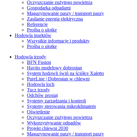
Oczyszczanie zużytego powietrza
Gospodarka odpadami
Magazynowanie paszy / transport paszy
Zasilanie energią elektryczną
Referencje
Prośba o ulotkę
Hodowla insektów
Wszystkie informacje i produkty
Prośba o ulotkę
Hodowla trzody
BFN Fusion
Havito modelowy dobrostan
System hodowli świń na ściółce Xaletto
PureLine | Dobrostan w chlewni
Hodowla loch
Tucz trzody
Odchów prosiąt
Systemy zarządzania i kontroli
Systemy sterowania mikroklimatem
Oświetlenie
Oczyszczanie zużytego powietrza
Wykorzystywanie odpadów
Projekt chlewni 2030
Magazynowanie paszy / transport paszy