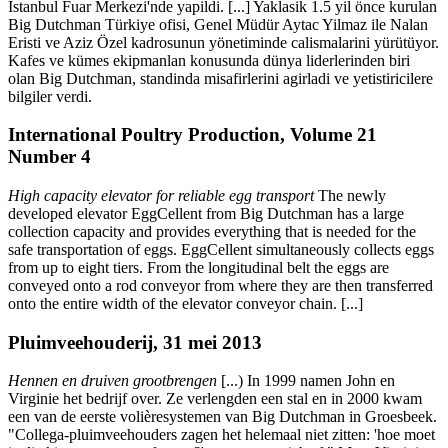
Istanbul Fuar Merkezi'nde yapildi. [...] Yaklasik 1.5 yil önce kurulan
Big Dutchman Türkiye ofisi, Genel Müdür Aytac Yilmaz ile Nalan
Eristi ve Aziz Özel kadrosunun yönetiminde calismalarini yürütüyor.
Kafes ve kümes ekipmanlan konusunda dünya liderlerinden biri
olan Big Dutchman, standinda misafirlerini agirladi ve yetistiricilere
bilgiler verdi.
International Poultry Production, Volume 21
Number 4
High capacity elevator for reliable egg transport
The newly
developed elevator EggCellent from Big Dutchman has a large
collection capacity and provides everything that is needed for the
safe transportation of eggs. EggCellent simultaneously collects eggs
from up to eight tiers. From the longitudinal belt the eggs are
conveyed onto a rod conveyor from where they are then transferred
onto the entire width of the elevator conveyor chain. [...]
Pluimveehouderij, 31 mei 2013
Hennen en druiven grootbrengen
[...) In 1999 namen John en
Virginie het bedrijf over. Ze verlengden een stal en in 2000 kwam
een van de eerste volièresystemen van Big Dutchman in Groesbeek.
"Collega-pluimveehouders zagen het helemaal niet zitten: 'hoe moet