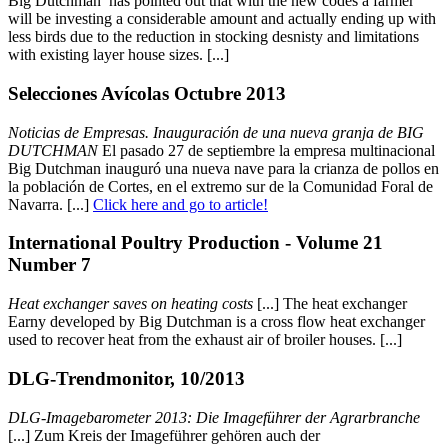
Big Dutchman has pointed out that with the new codes a farmer
will be investing a considerable amount and actually ending up with
less birds due to the reduction in stocking desnisty and limitations
with existing layer house sizes. [...]
Selecciones Avícolas Octubre 2013
Noticias de Empresas. Inauguración de una nueva granja de BIG
DUTCHMAN
El pasado 27 de septiembre la empresa multinacional
Big Dutchman inauguró una nueva nave para la crianza de pollos en
la población de Cortes, en el extremo sur de la Comunidad Foral de
Navarra. [...]
Click here and go to article!
International Poultry Production - Volume 21
Number 7
Heat exchanger saves on heating costs
[...] The heat exchanger
Earny developed by Big Dutchman is a cross flow heat exchanger
used to recover heat from the exhaust air of broiler houses. [...]
DLG-Trendmonitor, 10/2013
DLG-Imagebarometer 2013: Die Imageführer der Agrarbranche
[...] Zum Kreis der Imageführer gehören auch der