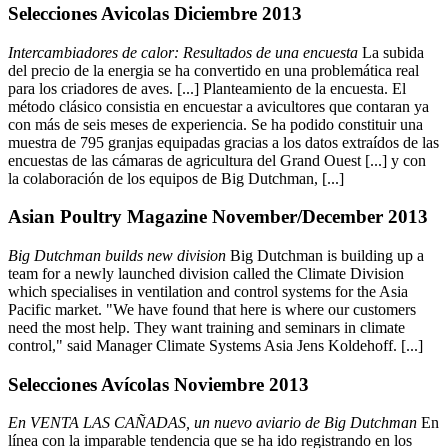
Selecciones Avicolas Diciembre 2013
Intercambiadores de calor: Resultados de una encuesta
La subida
del precio de la energia se ha convertido en una problemática real
para los criadores de aves. [...] Planteamiento de la encuesta. El
método clásico consistia en encuestar a avicultores que contaran ya
con más de seis meses de experiencia. Se ha podido constituir una
muestra de 795 granjas equipadas gracias a los datos extraídos de las
encuestas de las cámaras de agricultura del Grand Ouest [...] y con
la colaboración de los equipos de Big Dutchman, [...]
Asian Poultry Magazine November/December 2013
Big Dutchman builds new division
Big Dutchman is building up a
team for a newly launched division called the Climate Division
which specialises in ventilation and control systems for the Asia
Pacific market. "We have found that here is where our customers
need the most help. They want training and seminars in climate
control," said Manager Climate Systems Asia Jens Koldehoff. [...]
Selecciones Avícolas Noviembre 2013
En VENTA LAS CAÑADAS, un nuevo aviario de Big Dutchman
En
línea con la imparable tendencia que se ha ido registrando en los