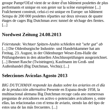
groupe Pampr'OEuf vient de se doter d'un bâtiment poulettes de plus
performants et unique en son genre sur la scène européenne [...]
Fraîchement construit, celui-ci est unique en Europe: un bâtiment
Serupa de 200 000 poulettes réparties sur deux niveaux de quatre
étages de cages Big Dutchman avec tunnel de séchage des fientes.
[...]
Nordwest Zeitung 24.08.2013
Feierstunde. Vechtaer Spitzen-Azubis schließen mit "sehr gut" ab
[...] Die Oldenburgische Industrie- und Handelskammer hat am
Freitag, 23. August, in der Oldenburger Weser-Ems-Halle die
Prüfungsbesten in den aktuellen Abschlussprüfungen ausgezeichnet.
[...] Bennet Rasche (Twistringen), Kaufmann im Groß- und
Außenhandel (Big Dutchman, Vechta); [...]
Selecciones Avícolas Agosto 2013
BIG DUTCHMAN responde las dudas sobre los aviarios en el día
de la producción alternativa
Presente en Espana desde 1958, la
multinacional alemana Big Dutchman recoge cada ano numerosas
preguntas de avicultores en activo o potenciales avicultores y, entre
ellas, las relacionadas con el tema de aviario, siendo las del tipo de
estos una de las más frecuentes. [...]