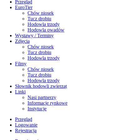
Przegląd
EuroTier
Chów niosek
Tucz drobiu
Hodowla trzody
Hodowla owadów
Wystawy / Terminy
Zdjęcia
Chów niosek
Tucz drobiu
Hodowla trzody
Filmy
Chów niosek
Tucz drobiu
Hodowla trzody
Słownik hodowli zwierząt
Linki
Nasi partnerzy
Informacje rynkowe
Instytucje
Przegląd
Logowanie
Rejestracja