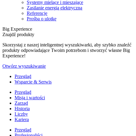
Systemy mielące i mieszające
Zasilanie energią elektryczną
Referencje
Prośba o ulotkę
Big Experience
Znajdź produkty
Skorzystaj z naszej inteligentnej wyszukiwarki, aby szybko znaleźć
produkty odpowiadające Twoim potrzebom i stworzyć własne Big
Experience!
Otwórz wyszukiwanie
Przegląd
Wsparcie & Serwis
Przegląd
Misja i wartości
Zarząd
Historia
Liczby
Kariera
Przegląd
Profesjonaliści