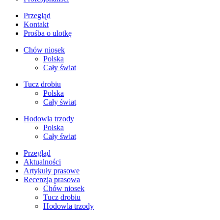
Przegląd
Kontakt
Prośba o ulotkę
Chów niosek
Polska
Cały świat
Tucz drobiu
Polska
Cały świat
Hodowla trzody
Polska
Cały świat
Przegląd
Aktualności
Artykuły prasowe
Recenzja prasowa
Chów niosek
Tucz drobiu
Hodowla trzody