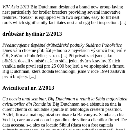
VIV Asia 2013
Big Dutchman designed a brand new group laying
nest particularly for broiler breeders providing several innovative
features. "Relax" is equipped with two separate, easy-to-lift nest
roofs which significantly facilitates nest and egg belt inspection. [...]
drůbežář hydinár 2/2013
Představujeme úspěšné drůbežářské podniky Sušárna Pohořelice
Dnes vám chceme přiblížit jednoho z největších výkrmců brojlerů v
ČR, Sušárnu Pohořelice, s. r. o. [...] Při privatizaci jsme jako
přítěžek dostali v místě našeho sídla jeden dvůr s kravíny. Z nich
vznikla naše prvnì stáj pro 25 000 brojlerů a ve spolupráci s firmou
Big Dutchman, která dodala technologii, jsme v roce 1994 zastavili
první brojlery. [...]
Avicultorul nr. 2/2013
Cu ocazia unui seminar, Big Dutchman a reunit la Sibiu majoritatea
avicultorilor din România!
Big Dutchman ne-a abisnuit sa tina la
curent clientii cu noutatile aparute in tehnologia cresterii pasarilor.
Astfel, firma a mai organizat seminare la Balvanyos. Sambata, chiar
Vechta, care au avut ecou in gandirea de viitor a clientilor firmei. De
data aceasta, s-a ales ca locatie Sibiul (daca tot a fost capitala