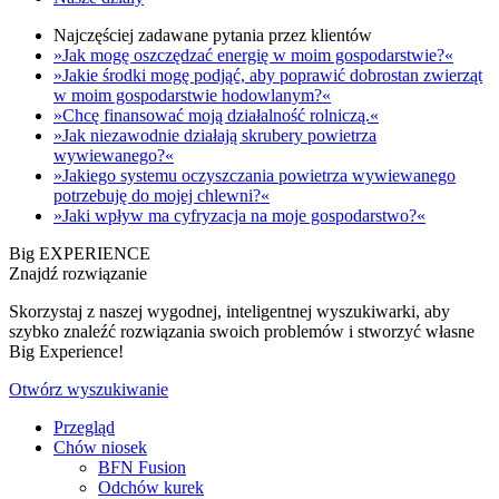
Najczęściej zadawane pytania przez klientów
»Jak mogę oszczędzać energię w moim gospodarstwie?«
»Jakie środki mogę podjąć, aby poprawić dobrostan zwierząt
w moim gospodarstwie hodowlanym?«
»Chcę finansować moją działalność rolniczą.«
»Jak niezawodnie działają skrubery powietrza
wywiewanego?«
»Jakiego systemu oczyszczania powietrza wywiewanego
potrzebuję do mojej chlewni?«
»Jaki wpływ ma cyfryzacja na moje gospodarstwo?«
Big EXPERIENCE
Znajdź rozwiązanie
Skorzystaj z naszej wygodnej, inteligentnej wyszukiwarki, aby
szybko znaleźć rozwiązania swoich problemów i stworzyć własne
Big Experience!
Otwórz wyszukiwanie
Przegląd
Chów niosek
BFN Fusion
Odchów kurek