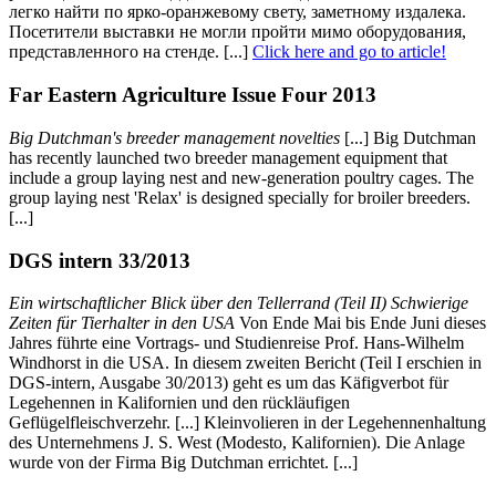
легко найти по ярко-оранжевому свету, заметному издалека.
Посетители выставки не могли пройти мимо оборудования,
представленного на стенде. [...]
Click here and go to article!
Far Eastern Agriculture Issue Four 2013
Big Dutchman's breeder management novelties
[...] Big Dutchman
has recently launched two breeder management equipment that
include a group laying nest and new-generation poultry cages. The
group laying nest 'Relax' is designed specially for broiler breeders.
[...]
DGS intern 33/2013
Ein wirtschaftlicher Blick über den Tellerrand (Teil II) Schwierige
Zeiten für Tierhalter in den USA
Von Ende Mai bis Ende Juni dieses
Jahres führte eine Vortrags- und Studienreise Prof. Hans-Wilhelm
Windhorst in die USA. In diesem zweiten Bericht (Teil I erschien in
DGS-intern, Ausgabe 30/2013) geht es um das Käfigverbot für
Legehennen in Kalifornien und den rückläufigen
Geflügelfleischverzehr. [...] Kleinvolieren in der Legehennenhaltung
des Unternehmens J. S. West (Modesto, Kalifornien). Die Anlage
wurde von der Firma Big Dutchman errichtet. [...]