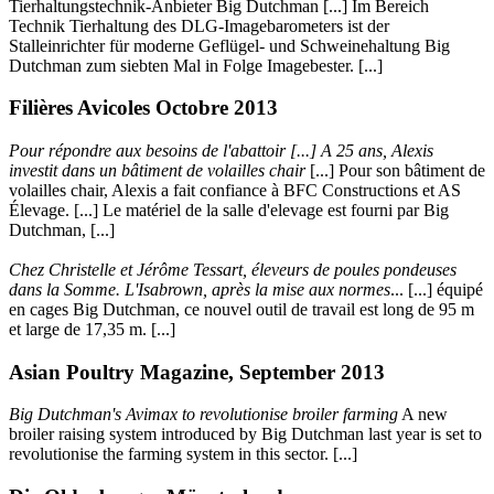
Tierhaltungstechnik-Anbieter Big Dutchman [...] Im Bereich
Technik Tierhaltung des DLG-Imagebarometers ist der
Stalleinrichter für moderne Geflügel- und Schweinehaltung Big
Dutchman zum siebten Mal in Folge Imagebester. [...]
Filières Avicoles Octobre 2013
Pour répondre aux besoins de l'abattoir [...] A 25 ans, Alexis
investit dans un bâtiment de volailles chair
[...] Pour son bâtiment de
volailles chair, Alexis a fait confiance à BFC Constructions et AS
Élevage. [...] Le matériel de la salle d'elevage est fourni par Big
Dutchman, [...]
Chez Christelle et Jérôme Tessart, éleveurs de poules pondeuses
dans la Somme. L'Isabrown, après la mise aux normes
... [...] équipé
en cages Big Dutchman, ce nouvel outil de travail est long de 95 m
et large de 17,35 m. [...]
Asian Poultry Magazine, September 2013
Big Dutchman's Avimax to revolutionise broiler farming
A new
broiler raising system introduced by Big Dutchman last year is set to
revolutionise the farming system in this sector. [...]