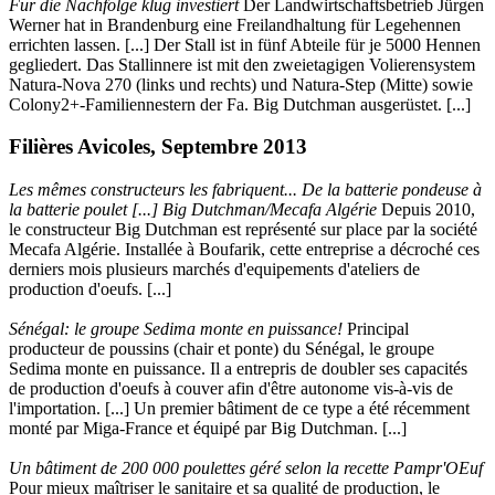
Für die Nachfolge klug investiert
Der Landwirtschaftsbetrieb Jürgen
Werner hat in Brandenburg eine Freilandhaltung für Legehennen
errichten lassen. [...] Der Stall ist in fünf Abteile für je 5000 Hennen
gegliedert. Das Stallinnere ist mit den zweietagigen Volierensystem
Natura-Nova 270 (links und rechts) und Natura-Step (Mitte) sowie
Colony2+-Familiennestern der Fa. Big Dutchman ausgerüstet. [...]
Filières Avicoles, Septembre 2013
Les mêmes constructeurs les fabriquent... De la batterie pondeuse à
la batterie poulet [...] Big Dutchman/Mecafa Algérie
Depuis 2010,
le constructeur Big Dutchman est représenté sur place par la société
Mecafa Algérie. Installée à Boufarik, cette entreprise a décroché ces
derniers mois plusieurs marchés d'equipements d'ateliers de
production d'oeufs. [...]
Sénégal: le groupe Sedima monte en puissance!
Principal
producteur de poussins (chair et ponte) du Sénégal, le groupe
Sedima monte en puissance. Il a entrepris de doubler ses capacités
de production d'oeufs à couver afin d'être autonome vis-à-vis de
l'importation. [...] Un premier bâtiment de ce type a été récemment
monté par Miga-France et équipé par Big Dutchman. [...]
Un bâtiment de 200 000 poulettes géré selon la recette Pampr'OEuf
Pour mieux maîtriser le sanitaire et sa qualité de production, le