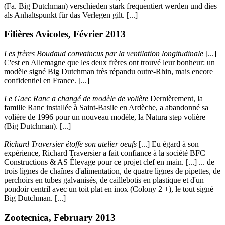
(Fa. Big Dutchman) verschieden stark frequentiert werden und dies
als Anhaltspunkt für das Verlegen gilt. [...]
Filières Avicoles, Février 2013
Les frères Boudaud convaincus par la ventilation longitudinale
[...]
C'est en Allemagne que les deux frères ont trouvé leur bonheur: un
modèle signé Big Dutchman très répandu outre-Rhin, mais encore
confidentiel en France. [...]
Le Gaec Ranc a changé de modèle de volière
Dernièrement, la
famille Ranc installée à Saint-Basile en Ardèche, a abandonné sa
volière de 1996 pour un nouveau modèle, la Natura step volière
(Big Dutchman). [...]
Richard Traversier étoffe son atelier oeufs
[...] Eu égard à son
expérience, Richard Traversier a fait confiance à la société BFC
Constructions & AS Élevage pour ce projet clef en main. [...] ... de
trois lignes de chaînes d'alimentation, de quatre lignes de pipettes, de
perchoirs en tubes galvanisés, de caillebotis en plastique et d'un
pondoir centril avec un toit plat en inox (Colony 2 +), le tout signé
Big Dutchman. [...]
Zootecnica, February 2013