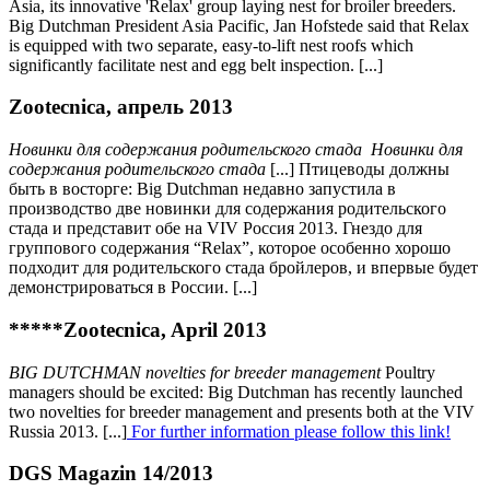
Asia, its innovative 'Relax' group laying nest for broiler breeders.
Big Dutchman President Asia Pacific, Jan Hofstede said that Relax
is equipped with two separate, easy-to-lift nest roofs which
significantly facilitate nest and egg belt inspection. [...]
Zootecnica, апрель 2013
Новинки для содержания родительского стада Новинки для
содержания родительского стада
[...] Птицеводы должны
быть в восторге: Big Dutchman недавно запустила в
производство две новинки для содержания родительского
стада и представит обе на VIV Россия 2013. Гнездо для
группового содержания “Relax”, которое особенно хорошо
подходит для родительского стада бройлеров, и впервые будет
демонстрироваться в России. [...]
*****Zootecnica, April 2013
BIG DUTCHMAN novelties for breeder management
Poultry
managers should be excited: Big Dutchman has recently launched
two novelties for breeder management and presents both at the VIV
Russia 2013. [...]
For further information please follow this link!
DGS Magazin 14/2013