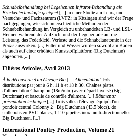
Schnabelbehandlung bei Legehennen Infrarot-Behandlung als
Brückentechnologie geeignet
[...] In einer Studie am Lehr-, und
Versuchs- und Fachzentrum (LVFZ) in Kitzingen sind wir der Frage
nachgegangen, wie sich unterschiedliche Methoden der
Schnabelbehandlung im Vergleich zu unbehandelten LB- und LSL-
Hennen während der Aufzucht und der Legeperiode auf die
Leistung, das Federkleid, Verluste und die Schnabelanatomie in der
Praxis auswirken. [...] Futter und Wasser wurden sowohl am Boden
als auch auf einer erhöhten Kunststoffplattform (Big Dutchman)
angeboten.[...]
Filières Avicoles, Avril 2013
À la découverte d'un élevage Bio
[...]
Alimentation
Trois
distributions par jour à 6 h, 11 h et 18 h 30. Chaînes plates
d'alimentation Champion (18m/min.) avec départ inversé (Big
Dutchman) et bascule de contrôle d'aliment. [...]
Bâtiments/
présentation technique
[...] Trois salles d'élevage équipé d'un
pondoir central Colonny 2+ Big Dutchman (43,5 blocs), de
caillebotis en PVC blancs, 1 110 pipettes inox multi-directionnelles
Big Dutchman. [...]
International Poultry Production, Volume 21