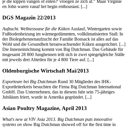
je die kippen vangen of enten?' vroegen ze zich af." Maar Virginie
en John waren vanaf het begin enthousiast. [...]
DGS Magazin 22/2013
Aufzucht. Wellnessoase für die Küken
Auslauf, Wintergarten sowie
Fußbodenheizung im wärmegedämmten, vollklimatisierten Stall: In
der Biolegehennenaufzucht der Familie Bonsack ist alles auf das
Wohl und die Gesundheit heranwachsender Küken ausgerichtet. [...]
Die Inneneinrichtung kommt von Big Dutchman. Das Gebäude für
insgesamt 28 800 Junghennen teilt sich in zwei spiegelgleiche Ställe
mit jeweils drei Abteilen für je 4 800 Tiere auf. [...]
Oldenburgische Wirtschaft Mai/2013
Exporteure bei Big Dutchman
Rund 30 Mitglieder des IHK-
Exportleiterkreis besuchten die Firma Big Dutchman International
GmbH. Das Unternehmen, das in diesem Jahr sein 75-jähriges
Jubiläum feiert, wurde in Amerika gegründet. [...]
Asian Poultry Magazine, April 2013
What's new at VIV Asia 2013. Big Dutchman puts innovative
systems on show
Big Dutchman showed off for the first time in