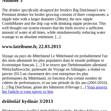
Number 3
The drinker specifically designed for broilers
Big Dutchman's new
Premium drinker for broiler growing consists of three components: a
nipple tube with a larger diameter (28mm), the new nipple
CombiMaster and the drip cup with drinking nipple protector. This
well thought out system ensures that the birds receive a sufficient
amount of water at all times, while simultaneousliy reducing water
wastage to an absolute minimum. [...]
www.latribune.fr, 22.03.2013
Voyage au pays du Mittelstand
Le Mittelstand est probablement l'un
des mots allemands les plus populaires dans le monde politique et
économique francais. [...] Il se trouve que l'hebdomadaire allemand
Wirtschaftswoche, partenaire du Voyage en Allmagne, a réalisé en
janvier 2013 un classement des cent entreprises les plus
performantes du Mittelstand, en fonction d'un certain nombre de
critères de performances, et sur une période de dix ans (2001/2010).
[...] Big Dutchman, géant des bâtiments d'élevage [...]
Vous pouvez
lire l'article si vous suivez ce lien
.
drůbežář hydinár 3/2013
Představujeme úspěšné drůbežářské podniky. Hydina Súlovce, s.r.o.