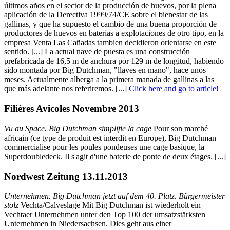
últimos años en el sector de la producción de huevos, por la plena
aplicación de la Derectiva 1999/74/CE sobre el bienestar de las
gallinas, y que ha supuesto el cambio de una buena proporción de
productores de huevos en baterías a explotaciones de otro tipo, en la
empresa Venta Las Cañadas tambien decidieron orientarse en este
sentido. [...] La actual nave de puesta es una construcción
prefabricada de 16,5 m de anchura por 129 m de longitud, habiendo
sido montada por Big Dutchman, "llaves en mano", hace unos
meses. Actualmente alberga a la primera manada de gallinas a las
que más adelante nos referiremos. [...]
Click here and go to article!
Filières Avicoles Novembre 2013
Vu au Space. Big Dutchman simplifie la cage
Pour son marché
africain (ce type de produit est interdit en Europe), Big Dutchman
commercialise pour les poules pondeuses une cage basique, la
Superdoubledeck. Il s'agit d'une baterie de ponte de deux étages. [...]
Nordwest Zeitung 13.11.2013
Unternehmen. Big Dutchman jetzt auf dem 40. Platz. Bürgermeister
stolz
Vechta/Calveslage Mit Big Dutchman ist wiederholt ein
Vechtaer Unternehmen unter den Top 100 der umsatzstärksten
Unternehmen in Niedersachsen. Dies geht aus einer