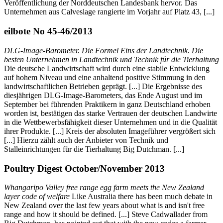
Veröffentlichung der Norddeutschen Landesbank hervor. Das
Unternehmen aus Calveslage rangierte im Vorjahr auf Platz 43, [...]
eilbote No 45-46/2013
DLG-Image-Barometer. Die Formel Eins der Landtechnik. Die
besten Unternehmen in Landtechnik und Technik für die Tierhaltung
Die deutsche Landwirtschaft wird durch eine stabile Entwicklung
auf hohem Niveau und eine anhaltend positive Stimmung in den
landwirtschaftlichen Betrieben geprägt. [...] Die Ergebnisse des
diesjährigen DLG-Image-Barometers, das Ende August und im
September bei führenden Praktikern in ganz Deutschland erhoben
worden ist, bestätigen das starke Vertrauen der deutschen Landwirte
in die Wettbewerbsfähigkeit dieser Unternehmen und in die Qualität
ihrer Produkte. [...] Kreis der absoluten Imageführer vergrößert sich
[...] Hierzu zählt auch der Anbieter von Technik und
Stalleinrichtungen für die Tierhaltung Big Dutchman. [...]
Poultry Digest October/November 2013
Whangaripo Valley free range egg farm meets the New Zealand
layer code of welfare
Like Australia there has been much debate in
New Zealand over the last few years about what is and isn't free
range and how it should be defined. [...] Steve Cadwallader from