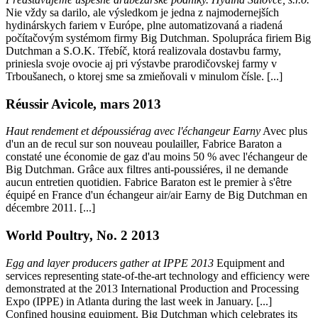
Nie vždy sa darilo, ale výsledkom je jedna z najmodernejších
hydinárskych fariem v Európe, plne automatizovaná a riadená
počítačovým systémom firmy Big Dutchman. Spolupráca firiem Big
Dutchman a S.O.K. Třebíč, ktorá realizovala dostavbu farmy,
priniesla svoje ovocie aj pri výstavbe prarodičovskej farmy v
Trboušanech, o ktorej sme sa zmieňovali v minulom čísle. [...]
Réussir Avicole, mars 2013
Haut rendement et dépoussiérag avec l'échangeur Earny
Avec plus
d'un an de recul sur son nouveau poulailler, Fabrice Baraton a
constaté une économie de gaz d'au moins 50 % avec l'échangeur de
Big Dutchman. Grâce aux filtres anti-poussiéres, il ne demande
aucun entretien quotidien. Fabrice Baraton est le premier à s'être
équipé en France d'un échangeur air/air Earny de Big Dutchman en
décembre 2011. [...]
World Poultry, No. 2 2013
Egg and layer producers gather at IPPE 2013
Equipment and
services representing state-of-the-art technology and efficiency were
demonstrated at the 2013 International Production and Processing
Expo (IPPE) in Atlanta during the last week in January. [...]
Confined housing equipment. Big Dutchman which celebrates its