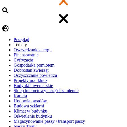
Przegląd
Tematy
​Oszczędzanie energii
Finansowanie
Cyfryzacja
Gospodarka pomiotem
Dobrostan zwierząt
Oczyszczanie powietrza
Projekty pod klucz
Budynki inwentarskie
Sklep internetowy i części zamienne
Kariera
Hodowla owadów
Budowa szklarni
Klimat w budynku
Oświetlenie budynku
Magazynowanie paszy / transport paszy
Nasze działy