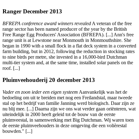
Ranger December 2013
BFREPA conference award winners revealed
A veteran of the free
range sector has been named producer of the year by the British
Free Range Egg Producers' Association (BFREPA). [...] Ann's free
range unit is at Lewstone near Monmouth in Monmouthshire. She
began in 1990 with a small flock in a flat deck system in a converted
farm building, but in 2012, following the reduction in stocking rates
to nine birds per metre, she invested in a 16,000-bird Dutchman
multi-tier system and, at the same time, installed solar panels on the
roof. [...]
Pluimveehouderij 20 december 2013
Vader en zoon ieder een eigen systeem
Aanvankelijk was het de
bedoeling om uit te breiden met nog een Freilandstal, maar tweede
stal op het bedrijf van familie Janning werd biologisch. Daar zijn ze
nu blij mee. [...] Daarna zijn we ons wat verder gaan oriënteren, wat
uiteindelijk in 2000 heeft geleid tot de bouw van de eerste
pluimveestal, in samenwerking met Big Dutchman. Wij waren toen
de eerste pluimveehouders in deze omgeving die een volièrestal
bouwden." [...]