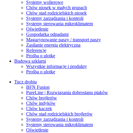
Systemy wolierowe
Chów niosek w małych grupach
Chów stad rodzicielskich niosek
Systemy zarządzania i kontroli
Systemy sterowania mikroklimatem
Oświetlenie
Gospodarka odpadami
Magazynowanie paszy / transport paszy
Zasilanie energią elektryczną
Referencje
Prośba o ulotkę
Budowa szklarni
Wszystkie informacje i produkty
Prośba o ulotkę
Tucz drobiu
BFN Fusion
PureLine | Rozwiązania dobrostanu ptaków
Chów brojlerów
Chów indyków
Chów kaczek
Chów stad rodzicielskich brojlerów
Systemy zarządzania i kontroli
Systemy sterowania mikroklimatem
Oświetlenie