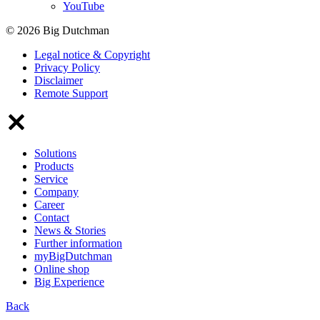
YouTube
© 2026 Big Dutchman
Legal notice & Copyright
Privacy Policy
Disclaimer
Remote Support
Solutions
Products
Service
Company
Career
Contact
News & Stories
Further information
myBigDutchman
Online shop
Big Experience
Back