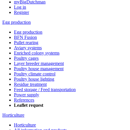
myBigDutchman
Log in
Register
Egg production
Egg production
BFN Fusion
Pullet rearing
Aviary systems
Enriched colony systems
Poultry cages
Layer breeder management
Poultry house management
Poultry climate control
Poultry house lighting
Residue treatment
Feed storage / Feed transportation
Power supply
References
Leaflet request
Horticulture
Horticulture