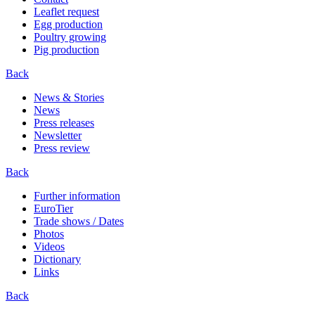
Leaflet request
Egg production
Poultry growing
Pig production
Back
News & Stories
News
Press releases
Newsletter
Press review
Back
Further information
EuroTier
Trade shows / Dates
Photos
Videos
Dictionary
Links
Back