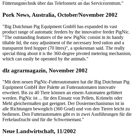
Fütterungstechnik über das Telefonnetz an das Servicezentrum."
Pork News, Australia, October/November 2002
"Big Dutchman Pig Equipment GmbH has expanded its vast
product range of automatic feeders by the innovative feeder PigNic.
"The outstanding features of the new PigNic consist in its handy
tiltable lid, the easy adjustment of the necessary feed ration and a
transparent feed hopper (70 litres)", a spokesman said. The really
special thing about it is the 360-degree pivoted metering mechanism,
which can easily be operated by the animals."
dlz agrarmagazin, November 2002
"Mit dem neuen PigNic-Futterautomaten hat die Big Dutchman Pig
Equipment GmbH ihre Palette an Futterautomaten innovativ
erweitert. Bis zu 40 Tiere können an einem Automaten gefüttert
werden. PigNic ist ... für den Einsatz von Pellets, Krümeln oder
Mehl gleichermaßen gut geeignet. Der Dosiermechanismus ist in
alle Richtungen beweglich (360 Grad) und von den Tieren leicht zu
bedienen. Den Futterautomaten gibt es in zwei Ausführungen für die
Ferkelaufzucht und für die Schweinemast."
Neue Landwirtschaft, 11/2002