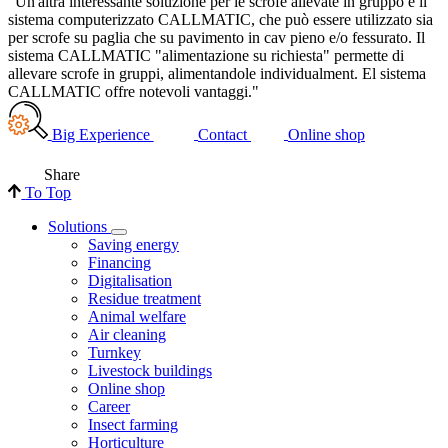
"Un'altra interessante soluzione per le scrofe allevate in gruppo è il
sistema computerizzato CALLMATIC, che può essere utilizzato sia
per scrofe su paglia che su pavimento in cav pieno e/o fessurato. Il
sistema CALLMATIC "alimentazione su richiesta" permette di
allevare scrofe in gruppi, alimentandole individualment. El sistema
CALLMATIC offre notevoli vantaggi."
Big Experience
Contact
Online shop
Share
To Top
Solutions
Saving energy
Financing
Digitalisation
Residue treatment
Animal welfare
Air cleaning
Turnkey
Livestock buildings
Online shop
Career
Insect farming
Horticulture