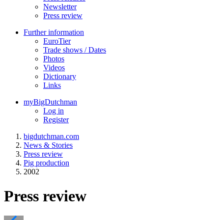
Newsletter
Press review
Further information
EuroTier
Trade shows / Dates
Photos
Videos
Dictionary
Links
myBigDutchman
Log in
Register
bigdutchman.com
News & Stories
Press review
Pig production
2002
Press review