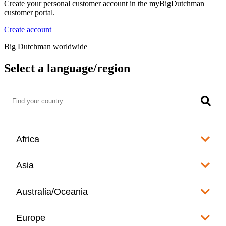
Create your personal customer account in the myBigDutchman
customer portal.
Create account
Big Dutchman worldwide
Select a language/region
Africa
Algeria
Asia
العربية
Afghanistan
Australia/Oceania
Angola
English
www.bigdutchman.co.za
Australia
Europe
Bangladesh
Benin