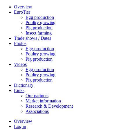
Overview
EuroTier
Egg production
Poultry growing
Pig production
Insect farming
Trade shows / Dates
Photos
Egg production
Poultry growing
Pig production
Videos
Egg production
Poultry growing
Pig production
Dictionary
Links
Our partners
Market information
Research & Development
Associations
Overview
Log in