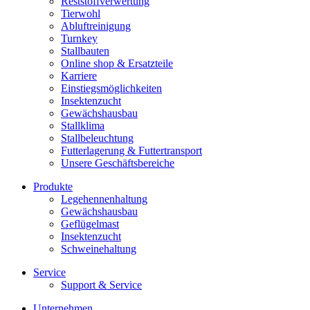
Reststoffverwertung
Tierwohl
Abluftreinigung
Turnkey
Stallbauten
Online shop & Ersatzteile
Karriere
Einstiegsmöglichkeiten
Insektenzucht
Gewächshausbau
Stallklima
Stallbeleuchtung
Futterlagerung & Futtertransport
Unsere Geschäftsbereiche
Produkte
Legehennenhaltung
Gewächshausbau
Geflügelmast
Insektenzucht
Schweinehaltung
Service
Support & Service
Unternehmen