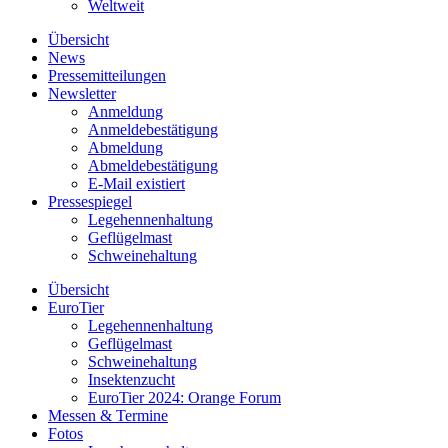
Weltweit
Übersicht
News
Pressemitteilungen
Newsletter
Anmeldung
Anmeldebestätigung
Abmeldung
Abmeldebestätigung
E-Mail existiert
Pressespiegel
Legehennenhaltung
Geflügelmast
Schweinehaltung
Übersicht
EuroTier
Legehennenhaltung
Geflügelmast
Schweinehaltung
Insektenzucht
EuroTier 2024: Orange Forum
Messen & Termine
Fotos