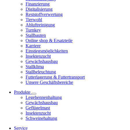
Finanzierung
Digitalisierung
Reststoffverwertung
Tierwohl
Abluftreinigung
Turnkey
Stallbauten
Online shop & Ersatzteile
Karriere
Einstiegsmöglichkeiten
Insektenzucht
Gewächshausbau
Stallklima
Stallbeleuchtung
Futterlagerung & Futtertransport
Unsere Geschäftsbereiche
Produkte
Legehennenhaltung
Gewächshausbau
Geflügelmast
Insektenzucht
Schweinehaltung
Service