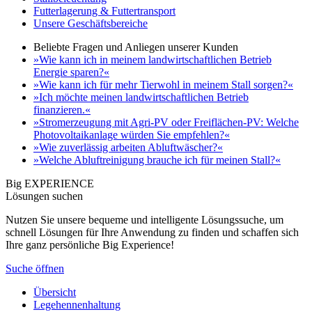
Futterlagerung & Futtertransport
Unsere Geschäftsbereiche
Beliebte Fragen und Anliegen unserer Kunden
»Wie kann ich in meinem landwirtschaftlichen Betrieb
Energie sparen?«
»Wie kann ich für mehr Tierwohl in meinem Stall sorgen?«
»Ich möchte meinen landwirtschaftlichen Betrieb
finanzieren.«
»Stromerzeugung mit Agri-PV oder Freiflächen-PV: Welche
Photovoltaikanlage würden Sie empfehlen?«
»Wie zuverlässig arbeiten Abluftwäscher?«
»Welche Abluftreinigung brauche ich für meinen Stall?«
Big EXPERIENCE
Lösungen suchen
Nutzen Sie unsere bequeme und intelligente Lösungssuche, um
schnell Lösungen für Ihre Anwendung zu finden und schaffen sich
Ihre ganz persönliche Big Experience!
Suche öffnen
Übersicht
Legehennenhaltung