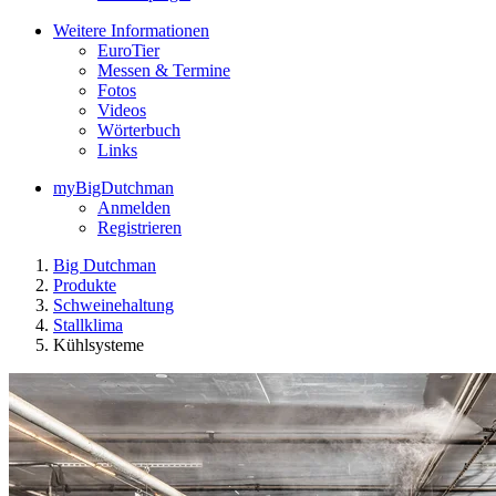
Weitere Informationen
EuroTier
Messen & Termine
Fotos
Videos
Wörterbuch
Links
myBigDutchman
Anmelden
Registrieren
Big Dutchman
Produkte
Schweinehaltung
Stallklima
Kühlsysteme