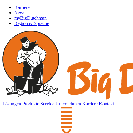
Karriere
News
myBigDutchman
Region & Sprache
Lösungen
Produkte
Service
Unternehmen
Karriere
Kontakt