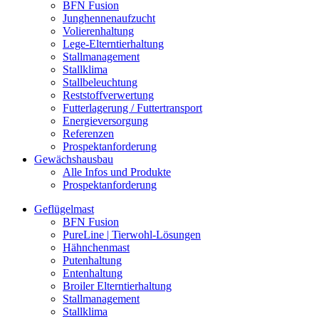
BFN Fusion
Junghennenaufzucht
Volierenhaltung
Lege-Elterntierhaltung
Stallmanagement
Stallklima
Stallbeleuchtung
Reststoffverwertung
Futterlagerung / Futtertransport
Energieversorgung
Referenzen
Prospektanforderung
Gewächshausbau
Alle Infos und Produkte
Prospektanforderung
Geflügelmast
BFN Fusion
PureLine | Tierwohl-Lösungen
Hähnchenmast
Putenhaltung
Entenhaltung
Broiler Elterntierhaltung
Stallmanagement
Stallklima