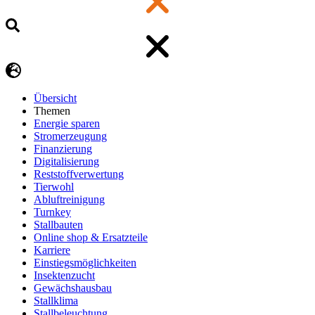
Übersicht
Themen
Energie sparen
Stromerzeugung
Finanzierung
Digitalisierung
Reststoffverwertung
Tierwohl
Abluftreinigung
Turnkey
Stallbauten
Online shop & Ersatzteile
Karriere
Einstiegsmöglichkeiten
Insektenzucht
Gewächshausbau
Stallklima
Stallbeleuchtung