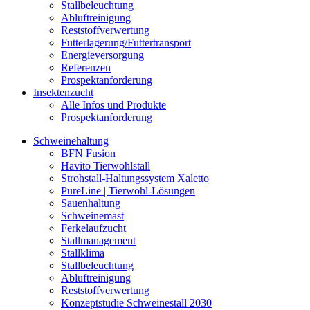
Stallbeleuchtung
Abluftreinigung
Reststoffverwertung
Futterlagerung/Futtertransport
Energieversorgung
Referenzen
Prospektanforderung
Insektenzucht
Alle Infos und Produkte
Prospektanforderung
Schweinehaltung
BFN Fusion
Havito Tierwohlstall
Strohstall-Haltungssystem Xaletto
PureLine | Tierwohl-Lösungen
Sauenhaltung
Schweinemast
Ferkelaufzucht
Stallmanagement
Stallklima
Stallbeleuchtung
Abluftreinigung
Reststoffverwertung
Konzeptstudie Schweinestall 2030