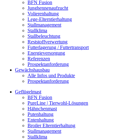
BFN Fusion
Junghennenaufzucht
Volierenhaltung
Lege-Elterntierhaltung
Stallmanagement
Stallklima
Stallbeleuchtung
Reststoffverwertung
Futterlagerung / Futtertransport
Energieversorgung
Referenzen
Prospektanforderung
Gewächshausbau
Alle Infos und Produkte
Prospektanforderung
Geflügelmast
BFN Fusion
PureLine | Tierwohl-Lösungen
Hähnchenmast
Putenhaltung
Entenhaltung
Broiler Elterntierhaltung
Stallmanagement
Stallklima