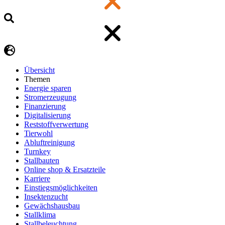
Übersicht
Themen
Energie sparen
Stromerzeugung
Finanzierung
Digitalisierung
Reststoffverwertung
Tierwohl
Abluftreinigung
Turnkey
Stallbauten
Online shop & Ersatzteile
Karriere
Einstiegsmöglichkeiten
Insektenzucht
Gewächshausbau
Stallklima
Stallbeleuchtung