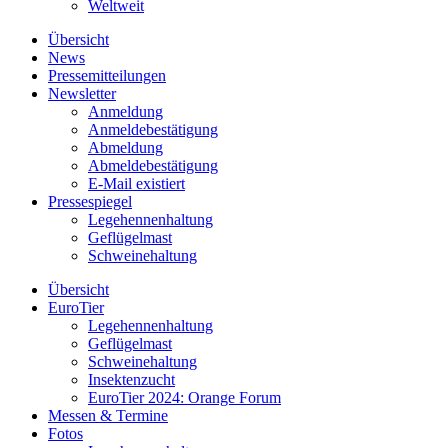
Weltweit
Übersicht
News
Pressemitteilungen
Newsletter
Anmeldung
Anmeldebestätigung
Abmeldung
Abmeldebestätigung
E-Mail existiert
Pressespiegel
Legehennenhaltung
Geflügelmast
Schweinehaltung
Übersicht
EuroTier
Legehennenhaltung
Geflügelmast
Schweinehaltung
Insektenzucht
EuroTier 2024: Orange Forum
Messen & Termine
Fotos