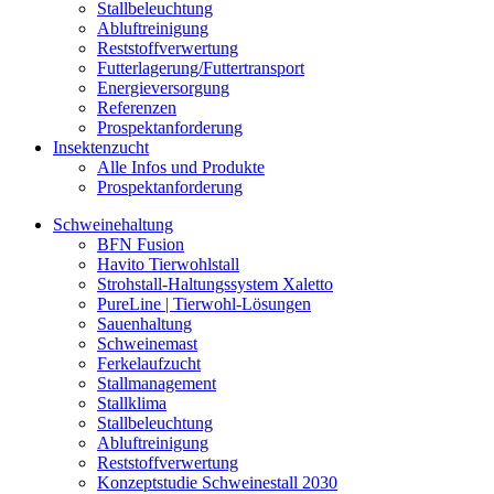
Stallbeleuchtung
Abluftreinigung
Reststoffverwertung
Futterlagerung/Futtertransport
Energieversorgung
Referenzen
Prospektanforderung
Insektenzucht
Alle Infos und Produkte
Prospektanforderung
Schweinehaltung
BFN Fusion
Havito Tierwohlstall
Strohstall-Haltungssystem Xaletto
PureLine | Tierwohl-Lösungen
Sauenhaltung
Schweinemast
Ferkelaufzucht
Stallmanagement
Stallklima
Stallbeleuchtung
Abluftreinigung
Reststoffverwertung
Konzeptstudie Schweinestall 2030