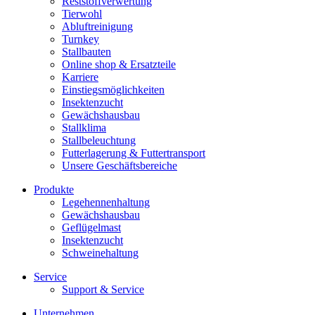
Reststoffverwertung
Tierwohl
Abluftreinigung
Turnkey
Stallbauten
Online shop & Ersatzteile
Karriere
Einstiegsmöglichkeiten
Insektenzucht
Gewächshausbau
Stallklima
Stallbeleuchtung
Futterlagerung & Futtertransport
Unsere Geschäftsbereiche
Produkte
Legehennenhaltung
Gewächshausbau
Geflügelmast
Insektenzucht
Schweinehaltung
Service
Support & Service
Unternehmen