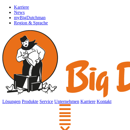
Karriere
News
myBigDutchman
Region & Sprache
Lösungen
Produkte
Service
Unternehmen
Karriere
Kontakt