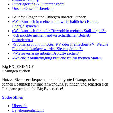
Futterlagerung & Futtertransport
Unsere Geschäftsbereiche
Beliebte Fragen und Anliegen unserer Kunden
»Wie kann ich in meinem landwirtschaftlichen Betrieb
Energie sparen?«
»Wie kann ich für mehr Tierwohl in meinem Stall sorgen?«
»Ich möchte meinen landwirtschaftlichen Betrieb
finanzieren.«
»Stromerzeugung mit Agri-PV oder Freiflächen-PV: Welche
Photovoltaikanlage würden Sie empfehlen?«
»Wie zuverlässig arbeiten Abluftwäscher?«
»Welche Abluftreinigung brauche ich für meinen Stall?«
Big EXPERIENCE
Lösungen suchen
Nutzen Sie unsere bequeme und intelligente Lösungssuche, um
schnell Lösungen für Ihre Anwendung zu finden und schaffen sich
Ihre ganz persönliche Big Experience!
Suche öffnen
Übersicht
Legehennenhaltung