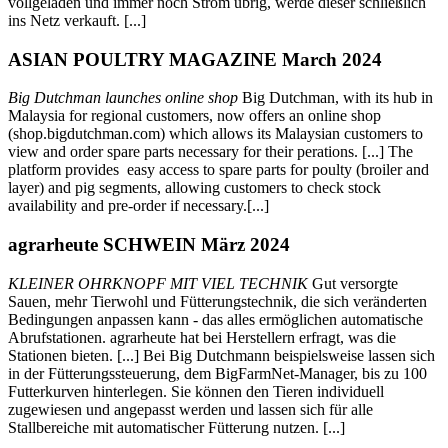
vollgeladen und immer noch Strom übrig, werde dieser schließlich
ins Netz verkauft. [...]
ASIAN POULTRY MAGAZINE March 2024
Big Dutchman launches online shop
Big Dutchman, with its hub in
Malaysia for regional customers, now offers an online shop
(shop.bigdutchman.com) which allows its Malaysian customers to
view and order spare parts necessary for their perations. [...] The
platform provides easy access to spare parts for poulty (broiler and
layer) and pig segments, allowing customers to check stock
availability and pre-order if necessary.[...]
agrarheute SCHWEIN März 2024
KLEINER OHRKNOPF MIT VIEL TECHNIK
Gut versorgte
Sauen, mehr Tierwohl und Fütterungstechnik, die sich veränderten
Bedingungen anpassen kann - das alles ermöglichen automatische
Abrufstationen. agrarheute hat bei Herstellern erfragt, was die
Stationen bieten. [...] Bei Big Dutchmann beispielsweise lassen sich
in der Fütterungssteuerung, dem BigFarmNet-Manager, bis zu 100
Futterkurven hinterlegen. Sie können den Tieren individuell
zugewiesen und angepasst werden und lassen sich für alle
Stallbereiche mit automatischer Fütterung nutzen. [...]