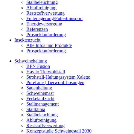
Stallbeleuchtung
Abluftreinigung
Reststoffverwertung
Futterlagerung/Futtertransport
Energieversorgung
Referenzen
Prospektanforderung
Insektenzucht
Alle Infos und Produkte
Prospektanforderung
Schweinehaltung
BFN Fusion
Havito Tierwohlstall
Strohstall-Haltungssystem Xaletto
PureLine | Tierwohl-Lösungen
Sauenhaltung
Schweinemast
Ferkelaufzucht
Stallmanagement
Stallklima
Stallbeleuchtung
Abluftreinigung
Reststoffverwertung
Konzeptstudie Schweinestall 2030