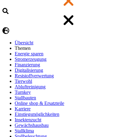
Übersicht
Themen
Energie sparen
Stromerzeugung
Finanzierung
Digitalisierung
Reststoffverwertung
Tierwohl
Abluftreinigung
Turnkey
Stallbauten
Online shop & Ersatzteile
Karriere
Einstiegsmöglichkeiten
Insektenzucht
Gewächshausbau
Stallklima
Stallbeleuchtung