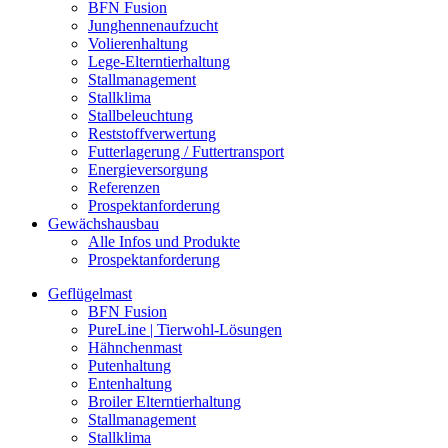
BFN Fusion
Junghennenaufzucht
Volierenhaltung
Lege-Elterntierhaltung
Stallmanagement
Stallklima
Stallbeleuchtung
Reststoffverwertung
Futterlagerung / Futtertransport
Energieversorgung
Referenzen
Prospektanforderung
Gewächshausbau
Alle Infos und Produkte
Prospektanforderung
Geflügelmast
BFN Fusion
PureLine | Tierwohl-Lösungen
Hähnchenmast
Putenhaltung
Entenhaltung
Broiler Elterntierhaltung
Stallmanagement
Stallklima