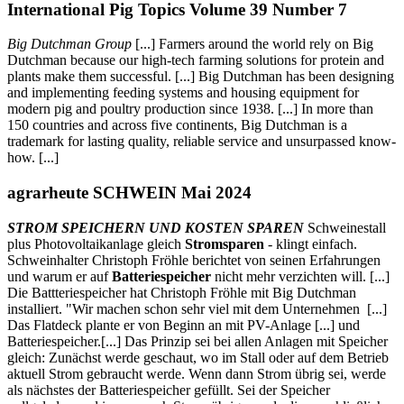
International Pig Topics Volume 39 Number 7
Big Dutchman Group
[...] Farmers around the world rely on Big
Dutchman because our high-tech farming solutions for protein and
plants make them successful. [...] Big Dutchman has been designing
and implementing feeding systems and housing equipment for
modern pig and poultry production since 1938. [...] In more than
150 countries and across five continents, Big Dutchman is a
trademark for lasting quality, reliable service and unsurpassed know-
how. [...]
agrarheute SCHWEIN Mai 2024
STROM SPEICHERN UND KOSTEN SPAREN
Schweinestall
plus Photovoltaikanlage gleich
Stromsparen
- klingt einfach.
Schweinhalter Christoph Fröhle berichtet von seinen Erfahrungen
und warum er auf
Batteriespeicher
nicht mehr verzichten will. [...]
Die Battteriespeicher hat Christoph Fröhle mit Big Dutchman
installiert. "Wir machen schon sehr viel mit dem Unternehmen [...]
Das Flatdeck plante er von Beginn an mit PV-Anlage [...] und
Batteriespeicher.[...] Das Prinzip sei bei allen Anlagen mit Speicher
gleich: Zunächst werde geschaut, wo im Stall oder auf dem Betrieb
aktuell Strom gebraucht werde. Wenn dann Strom übrig sei, werde
als nächstes der Batteriespeicher gefüllt. Sei der Speicher