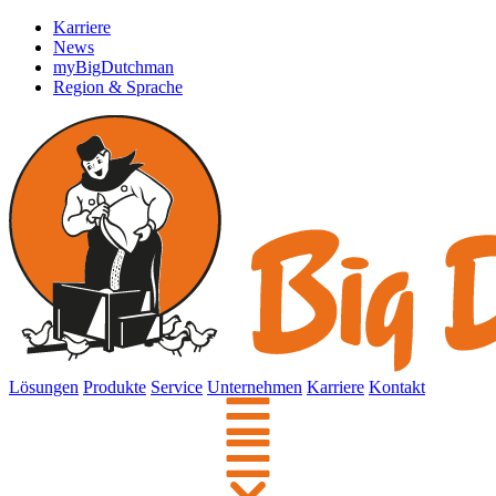
Karriere
News
myBigDutchman
Region & Sprache
Lösungen
Produkte
Service
Unternehmen
Karriere
Kontakt