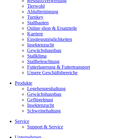
Reststoffverwertung
Tierwohl
Abluftreinigung
Turnkey
Stallbauten
Online shop & Ersatzteile
Karriere
Einstiegsmöglichkeiten
Insektenzucht
Gewächshausbau
Stallklima
Stallbeleuchtung
Futterlagerung & Futtertransport
Unsere Geschäftsbereiche
Produkte
Legehennenhaltung
Gewächshausbau
Geflügelmast
Insektenzucht
Schweinehaltung
Service
Support & Service
Unternehmen