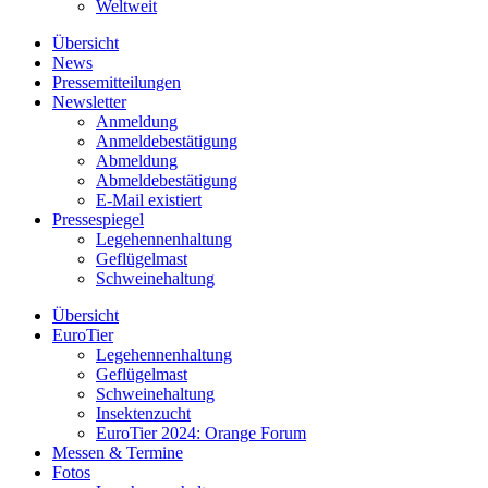
Weltweit
Übersicht
News
Pressemitteilungen
Newsletter
Anmeldung
Anmeldebestätigung
Abmeldung
Abmeldebestätigung
E-Mail existiert
Pressespiegel
Legehennenhaltung
Geflügelmast
Schweinehaltung
Übersicht
EuroTier
Legehennenhaltung
Geflügelmast
Schweinehaltung
Insektenzucht
EuroTier 2024: Orange Forum
Messen & Termine
Fotos