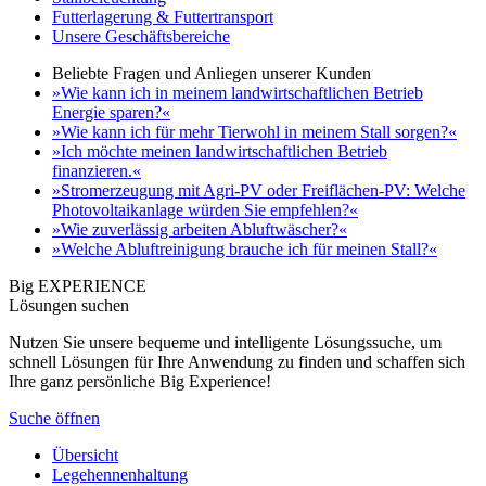
Futterlagerung & Futtertransport
Unsere Geschäftsbereiche
Beliebte Fragen und Anliegen unserer Kunden
»Wie kann ich in meinem landwirtschaftlichen Betrieb
Energie sparen?«
»Wie kann ich für mehr Tierwohl in meinem Stall sorgen?«
»Ich möchte meinen landwirtschaftlichen Betrieb
finanzieren.«
»Stromerzeugung mit Agri-PV oder Freiflächen-PV: Welche
Photovoltaikanlage würden Sie empfehlen?«
»Wie zuverlässig arbeiten Abluftwäscher?«
»Welche Abluftreinigung brauche ich für meinen Stall?«
Big EXPERIENCE
Lösungen suchen
Nutzen Sie unsere bequeme und intelligente Lösungssuche, um
schnell Lösungen für Ihre Anwendung zu finden und schaffen sich
Ihre ganz persönliche Big Experience!
Suche öffnen
Übersicht
Legehennenhaltung