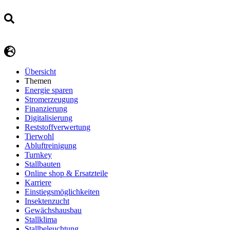
Übersicht
Themen
Energie sparen
Stromerzeugung
Finanzierung
Digitalisierung
Reststoffverwertung
Tierwohl
Abluftreinigung
Turnkey
Stallbauten
Online shop & Ersatzteile
Karriere
Einstiegsmöglichkeiten
Insektenzucht
Gewächshausbau
Stallklima
Stallbeleuchtung