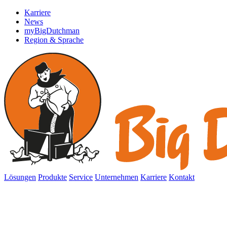
Karriere
News
myBigDutchman
Region & Sprache
Lösungen
Produkte
Service
Unternehmen
Karriere
Kontakt