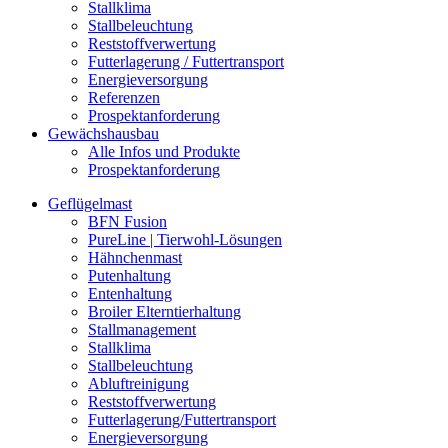
Stallklima
Stallbeleuchtung
Reststoffverwertung
Futterlagerung / Futtertransport
Energieversorgung
Referenzen
Prospektanforderung
Gewächshausbau
Alle Infos und Produkte
Prospektanforderung
Geflügelmast
BFN Fusion
PureLine | Tierwohl-Lösungen
Hähnchenmast
Putenhaltung
Entenhaltung
Broiler Elterntierhaltung
Stallmanagement
Stallklima
Stallbeleuchtung
Abluftreinigung
Reststoffverwertung
Futterlagerung/Futtertransport
Energieversorgung