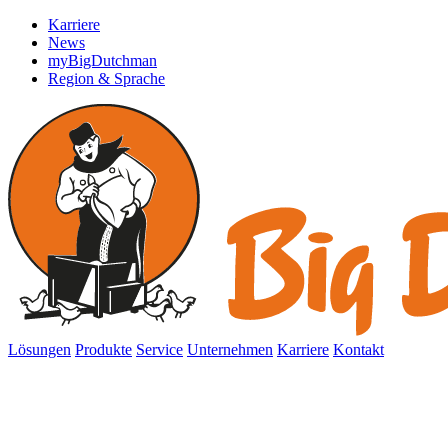
Karriere
News
myBigDutchman
Region & Sprache
Lösungen
Produkte
Service
Unternehmen
Karriere
Kontakt