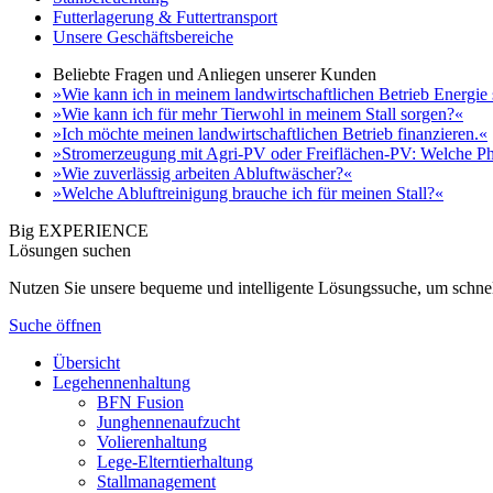
Futterlagerung & Futtertransport
Unsere Geschäftsbereiche
Beliebte Fragen und Anliegen unserer Kunden
»Wie kann ich in meinem landwirtschaftlichen Betrieb Energie
»Wie kann ich für mehr Tierwohl in meinem Stall sorgen?«
»Ich möchte meinen landwirtschaftlichen Betrieb finanzieren.«
»Stromerzeugung mit Agri-PV oder Freiflächen-PV: Welche Ph
»Wie zuverlässig arbeiten Abluftwäscher?«
»Welche Abluftreinigung brauche ich für meinen Stall?«
Big EXPERIENCE
Lösungen suchen
Nutzen Sie unsere bequeme und intelligente Lösungssuche, um schnel
Suche öffnen
Übersicht
Legehennenhaltung
BFN Fusion
Junghennenaufzucht
Volierenhaltung
Lege-Elterntierhaltung
Stallmanagement