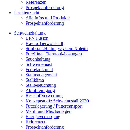
Referenzen
Prospektanforderung
Insektenzucht
Alle Infos und Produkte
Prospektanforderung
Schweinehaltung
BFN Fusion
Havito Tierwohlstall
Strohstall-Haltungssystem Xaletto
PureLine | Tierwohl-Lösungen
Sauenhaltung
Schweinemast
Ferkelaufzucht
Stallmanagement
Stallklima
Stallbeleuchtung
Abluftreinigung
Reststoffverwertung
Konzeptstudie Schweinestall 2030
Futterlagerung / Futtertransport
Mahl- und Mischanlagen
Energieversorgung
Referenzen
Prospektanforderung