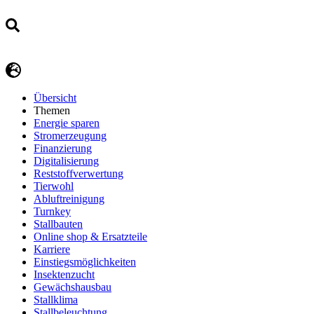
Übersicht
Themen
Energie sparen
Stromerzeugung
Finanzierung
Digitalisierung
Reststoffverwertung
Tierwohl
Abluftreinigung
Turnkey
Stallbauten
Online shop & Ersatzteile
Karriere
Einstiegsmöglichkeiten
Insektenzucht
Gewächshausbau
Stallklima
Stallbeleuchtung