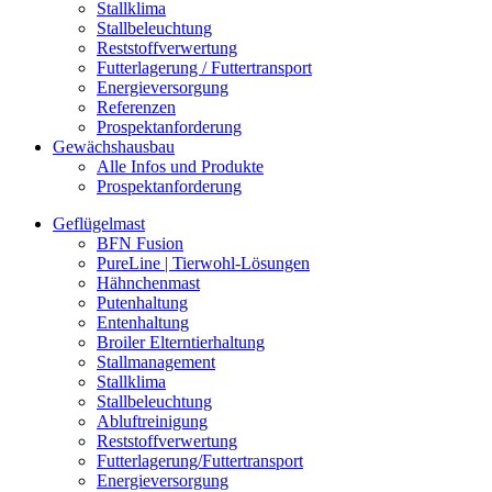
Stallklima
Stallbeleuchtung
Reststoffverwertung
Futterlagerung / Futtertransport
Energieversorgung
Referenzen
Prospektanforderung
Gewächshausbau
Alle Infos und Produkte
Prospektanforderung
Geflügelmast
BFN Fusion
PureLine | Tierwohl-Lösungen
Hähnchenmast
Putenhaltung
Entenhaltung
Broiler Elterntierhaltung
Stallmanagement
Stallklima
Stallbeleuchtung
Abluftreinigung
Reststoffverwertung
Futterlagerung/Futtertransport
Energieversorgung