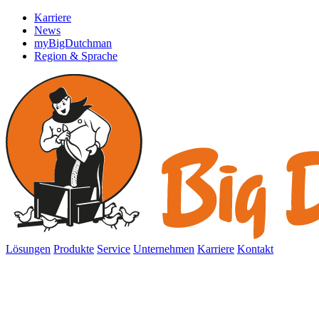
Karriere
News
myBigDutchman
Region & Sprache
Lösungen
Produkte
Service
Unternehmen
Karriere
Kontakt