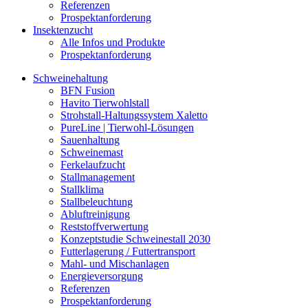
Referenzen
Prospektanforderung
Insektenzucht
Alle Infos und Produkte
Prospektanforderung
Schweinehaltung
BFN Fusion
Havito Tierwohlstall
Strohstall-Haltungssystem Xaletto
PureLine | Tierwohl-Lösungen
Sauenhaltung
Schweinemast
Ferkelaufzucht
Stallmanagement
Stallklima
Stallbeleuchtung
Abluftreinigung
Reststoffverwertung
Konzeptstudie Schweinestall 2030
Futterlagerung / Futtertransport
Mahl- und Mischanlagen
Energieversorgung
Referenzen
Prospektanforderung