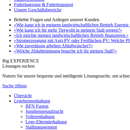
Futterlagerung & Futtertransport
Unsere Geschäftsbereiche
Beliebte Fragen und Anliegen unserer Kunden
»Wie kann ich in meinem landwirtschaftlichen Betrieb Energie
»Wie kann ich für mehr Tierwohl in meinem Stall sorgen?«
»Ich möchte meinen landwirtschaftlichen Betrieb finanzieren.«
»Stromerzeugung mit Agri-PV oder Freiflächen-PV: Welche Ph
»Wie zuverlässig arbeiten Abluftwäscher?«
»Welche Abluftreinigung brauche ich für meinen Stall?«
Big EXPERIENCE
Lösungen suchen
Nutzen Sie unsere bequeme und intelligente Lösungssuche, um schnel
Suche öffnen
Übersicht
Legehennenhaltung
BFN Fusion
Junghennenaufzucht
Volierenhaltung
Lege-Elterntierhaltung
Stallmanagement