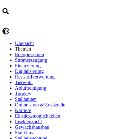
Übersicht
Themen
Energie sparen
Stromerzeugung
Finanzierung
Digitalisierung
Reststoffverwertung
Tierwohl
Abluftreinigung
Turnkey
Stallbauten
Online shop & Ersatzteile
Karriere
Einstiegsmöglichkeiten
Insektenzucht
Gewächshausbau
Stallklima
Stallbeleuchtung