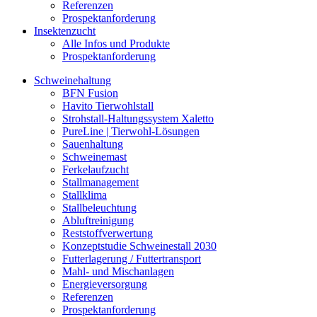
Referenzen
Prospektanforderung
Insektenzucht
Alle Infos und Produkte
Prospektanforderung
Schweinehaltung
BFN Fusion
Havito Tierwohlstall
Strohstall-Haltungssystem Xaletto
PureLine | Tierwohl-Lösungen
Sauenhaltung
Schweinemast
Ferkelaufzucht
Stallmanagement
Stallklima
Stallbeleuchtung
Abluftreinigung
Reststoffverwertung
Konzeptstudie Schweinestall 2030
Futterlagerung / Futtertransport
Mahl- und Mischanlagen
Energieversorgung
Referenzen
Prospektanforderung