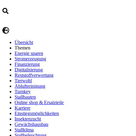
Übersicht
Themen
Energie sparen
Stromerzeugung
Finanzierung
Digitalisierung
Reststoffverwertung
Tierwohl
Abluftreinigung
Turnkey
Stallbauten
Online shop & Ersatzteile
Karriere
Einstiegsmöglichkeiten
Insektenzucht
Gewächshausbau
Stallklima
Stallbeleuchtung