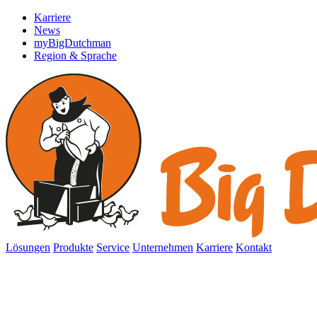
Karriere
News
myBigDutchman
Region & Sprache
Lösungen
Produkte
Service
Unternehmen
Karriere
Kontakt