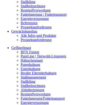
Stallklima
Stallbeleuchtung
Reststoffverwertung
Futterlagerung / Futtertransport
Energieversorgung
Referenzen
Prospektanforderung
Gewächshausbau
Alle Infos und Produkte
Prospektanforderung
Geflügelmast
BFN Fusion
PureLine | Tierwohl-Lösungen
Hähnchenmast
Putenhaltung
Entenhaltung
Broiler Elterntierhaltung
Stallmanagement
Stallklima
Stallbeleuchtung
Abluftreinigung
Reststoffverwertung
Futterlagerung/Futtertransport
Energieversorgung