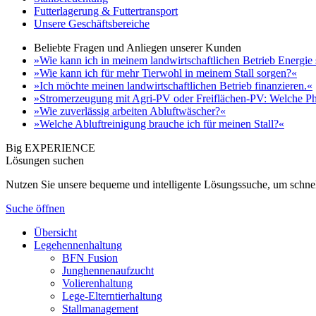
Futterlagerung & Futtertransport
Unsere Geschäftsbereiche
Beliebte Fragen und Anliegen unserer Kunden
»Wie kann ich in meinem landwirtschaftlichen Betrieb Energie
»Wie kann ich für mehr Tierwohl in meinem Stall sorgen?«
»Ich möchte meinen landwirtschaftlichen Betrieb finanzieren.«
»Stromerzeugung mit Agri-PV oder Freiflächen-PV: Welche Ph
»Wie zuverlässig arbeiten Abluftwäscher?«
»Welche Abluftreinigung brauche ich für meinen Stall?«
Big EXPERIENCE
Lösungen suchen
Nutzen Sie unsere bequeme und intelligente Lösungssuche, um schnel
Suche öffnen
Übersicht
Legehennenhaltung
BFN Fusion
Junghennenaufzucht
Volierenhaltung
Lege-Elterntierhaltung
Stallmanagement