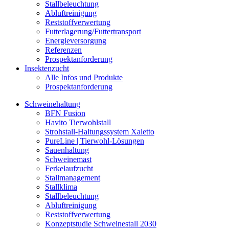
Stallbeleuchtung
Abluftreinigung
Reststoffverwertung
Futterlagerung/Futtertransport
Energieversorgung
Referenzen
Prospektanforderung
Insektenzucht
Alle Infos und Produkte
Prospektanforderung
Schweinehaltung
BFN Fusion
Havito Tierwohlstall
Strohstall-Haltungssystem Xaletto
PureLine | Tierwohl-Lösungen
Sauenhaltung
Schweinemast
Ferkelaufzucht
Stallmanagement
Stallklima
Stallbeleuchtung
Abluftreinigung
Reststoffverwertung
Konzeptstudie Schweinestall 2030