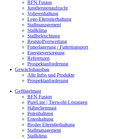
BFN Fusion
Junghennenaufzucht
Volierenhaltung
Lege-Elterntierhaltung
Stallmanagement
Stallklima
Stallbeleuchtung
Reststoffverwertung
Futterlagerung / Futtertransport
Energieversorgung
Referenzen
Prospektanforderung
Gewächshausbau
Alle Infos und Produkte
Prospektanforderung
Geflügelmast
BFN Fusion
PureLine | Tierwohl-Lösungen
Hähnchenmast
Putenhaltung
Entenhaltung
Broiler Elterntierhaltung
Stallmanagement
Stallklima