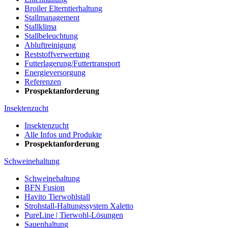
Broiler Elterntierhaltung
Stallmanagement
Stallklima
Stallbeleuchtung
Abluftreinigung
Reststoffverwertung
Futterlagerung/Futtertransport
Energieversorgung
Referenzen
Prospektanforderung
Insektenzucht
Insektenzucht
Alle Infos und Produkte
Prospektanforderung
Schweinehaltung
Schweinehaltung
BFN Fusion
Havito Tierwohlstall
Strohstall-Haltungssystem Xaletto
PureLine | Tierwohl-Lösungen
Sauenhaltung