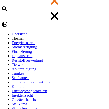
Übersicht
Themen
Energie sparen
Stromerzeugung
Finanzierung
Digitalisierung
Reststoffverwertung
Tierwohl
Abluftreinigung
Turnkey
Stallbauten
Online shop & Ersatzteile
Karriere
Einstiegsmöglichkeiten
Insektenzucht
Gewächshausbau
Stallklima
Stallbeleuchtung