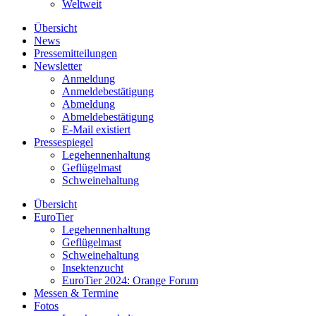
Weltweit
Übersicht
News
Pressemitteilungen
Newsletter
Anmeldung
Anmeldebestätigung
Abmeldung
Abmeldebestätigung
E-Mail existiert
Pressespiegel
Legehennenhaltung
Geflügelmast
Schweinehaltung
Übersicht
EuroTier
Legehennenhaltung
Geflügelmast
Schweinehaltung
Insektenzucht
EuroTier 2024: Orange Forum
Messen & Termine
Fotos