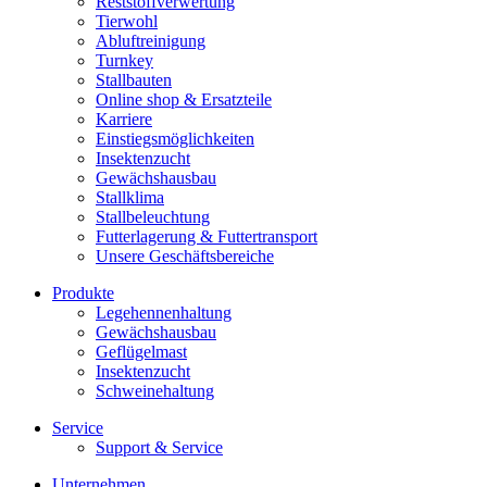
Reststoffverwertung
Tierwohl
Abluftreinigung
Turnkey
Stallbauten
Online shop & Ersatzteile
Karriere
Einstiegsmöglichkeiten
Insektenzucht
Gewächshausbau
Stallklima
Stallbeleuchtung
Futterlagerung & Futtertransport
Unsere Geschäftsbereiche
Produkte
Legehennenhaltung
Gewächshausbau
Geflügelmast
Insektenzucht
Schweinehaltung
Service
Support & Service
Unternehmen