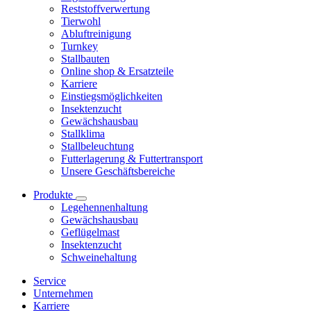
Reststoffverwertung
Tierwohl
Abluftreinigung
Turnkey
Stallbauten
Online shop & Ersatzteile
Karriere
Einstiegsmöglichkeiten
Insektenzucht
Gewächshausbau
Stallklima
Stallbeleuchtung
Futterlagerung & Futtertransport
Unsere Geschäftsbereiche
Produkte
Legehennenhaltung
Gewächshausbau
Geflügelmast
Insektenzucht
Schweinehaltung
Service
Unternehmen
Karriere