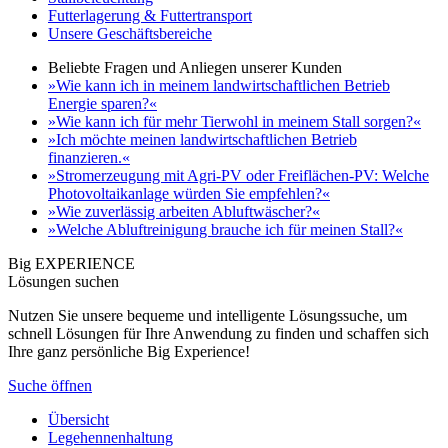
Futterlagerung & Futtertransport
Unsere Geschäftsbereiche
Beliebte Fragen und Anliegen unserer Kunden
»Wie kann ich in meinem landwirtschaftlichen Betrieb
Energie sparen?«
»Wie kann ich für mehr Tierwohl in meinem Stall sorgen?«
»Ich möchte meinen landwirtschaftlichen Betrieb
finanzieren.«
»Stromerzeugung mit Agri-PV oder Freiflächen-PV: Welche
Photovoltaikanlage würden Sie empfehlen?«
»Wie zuverlässig arbeiten Abluftwäscher?«
»Welche Abluftreinigung brauche ich für meinen Stall?«
Big EXPERIENCE
Lösungen suchen
Nutzen Sie unsere bequeme und intelligente Lösungssuche, um
schnell Lösungen für Ihre Anwendung zu finden und schaffen sich
Ihre ganz persönliche Big Experience!
Suche öffnen
Übersicht
Legehennenhaltung