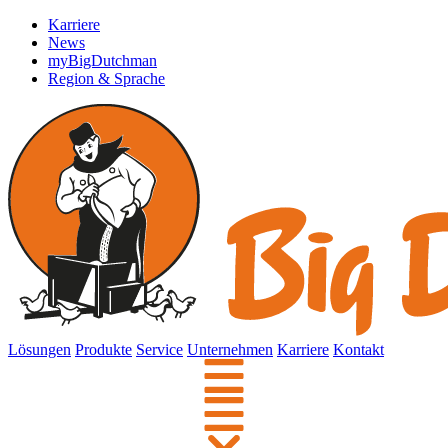
Karriere
News
myBigDutchman
Region & Sprache
Lösungen
Produkte
Service
Unternehmen
Karriere
Kontakt