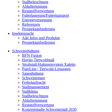
Stallbeleuchtung
Abluftreinigung
Reststoffverwertung
Futterlagerung/Futtertransport
Energieversorgung
Referenzen
Prospektanforderung
Insektenzucht
Alle Infos und Produkte
Prospektanforderung
Schweinehaltung
BFN Fusion
Havito Tierwohlstall
Strohstall-Haltungssystem Xaletto
PureLine | Tierwohl-Lösungen
Sauenhaltung
Schweinemast
Ferkelaufzucht
Stallmanagement
Stallklima
Stallbeleuchtung
Abluftreinigung
Reststoffverwertung
Konzeptstudie Schweinestall 2030