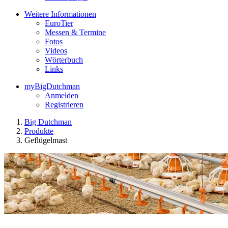
Weitere Informationen
EuroTier
Messen & Termine
Fotos
Videos
Wörterbuch
Links
myBigDutchman
Anmelden
Registrieren
Big Dutchman
Produkte
Geflügelmast