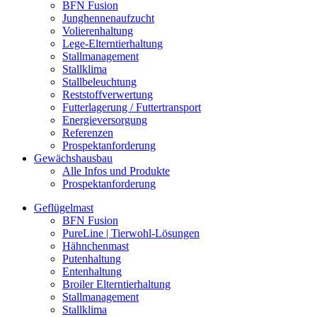
BFN Fusion
Junghennenaufzucht
Volierenhaltung
Lege-Elterntierhaltung
Stallmanagement
Stallklima
Stallbeleuchtung
Reststoffverwertung
Futterlagerung / Futtertransport
Energieversorgung
Referenzen
Prospektanforderung
Gewächshausbau
Alle Infos und Produkte
Prospektanforderung
Geflügelmast
BFN Fusion
PureLine | Tierwohl-Lösungen
Hähnchenmast
Putenhaltung
Entenhaltung
Broiler Elterntierhaltung
Stallmanagement
Stallklima