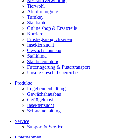
Reststoffverwertung
Tierwohl
Abluftreinigung
Turnkey
Stallbauten
Online shop & Ersatzteile
Karriere
Einstiegsmöglichkeiten
Insektenzucht
Gewächshausbau
Stallklima
Stallbeleuchtung
Futterlagerung & Futtertransport
Unsere Geschäftsbereiche
Produkte
Legehennenhaltung
Gewächshausbau
Geflügelmast
Insektenzucht
Schweinehaltung
Service
Support & Service
Unternehmen