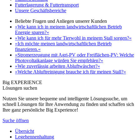
Futterlagerung & Futtertransport
Unsere Geschäftsbereiche
Beliebte Fragen und Anliegen unserer Kunden
»Wie kann ich in meinem landwirtschaftlichen Betrieb
Energie sparen?«
»Wie kann ich für mehr Tierwohl in meinem Stall sorgen?«
»Ich möchte meinen landwirtschaftlichen Betrieb
finanzieren.«
»Stromerzeugung mit Agri-PV oder Freiflächen-PV: Welche
Photovoltaikanlage würden Sie empfehlen?«
»Wie zuverlässig arbeiten Abluftwäscher?«
»Welche Abluftreinigung brauche ich für meinen Stall?«
Big EXPERIENCE
Lösungen suchen
Nutzen Sie unsere bequeme und intelligente Lösungssuche, um
schnell Lösungen für Ihre Anwendung zu finden und schaffen sich
Ihre ganz persönliche Big Experience!
Suche öffnen
Übersicht
Legehennenhaltung