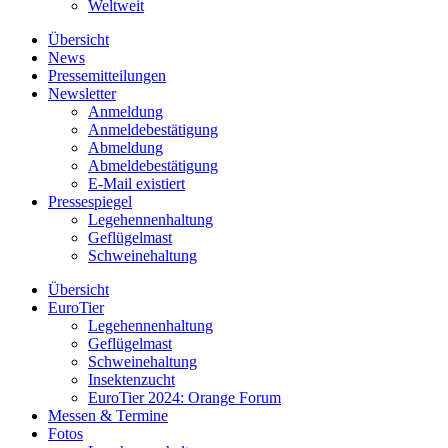
Weltweit
Übersicht
News
Pressemitteilungen
Newsletter
Anmeldung
Anmeldebestätigung
Abmeldung
Abmeldebestätigung
E-Mail existiert
Pressespiegel
Legehennenhaltung
Geflügelmast
Schweinehaltung
Übersicht
EuroTier
Legehennenhaltung
Geflügelmast
Schweinehaltung
Insektenzucht
EuroTier 2024: Orange Forum
Messen & Termine
Fotos