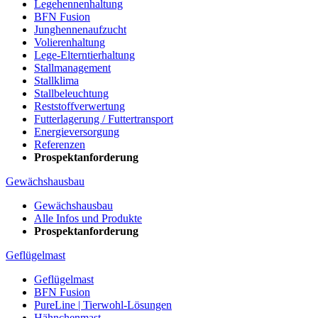
Legehennenhaltung
BFN Fusion
Junghennenaufzucht
Volierenhaltung
Lege-Elterntierhaltung
Stallmanagement
Stallklima
Stallbeleuchtung
Reststoffverwertung
Futterlagerung / Futtertransport
Energieversorgung
Referenzen
Prospektanforderung
Gewächshausbau
Gewächshausbau
Alle Infos und Produkte
Prospektanforderung
Geflügelmast
Geflügelmast
BFN Fusion
PureLine | Tierwohl-Lösungen
Hähnchenmast