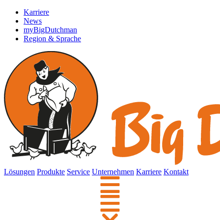
Karriere
News
myBigDutchman
Region & Sprache
Lösungen
Produkte
Service
Unternehmen
Karriere
Kontakt