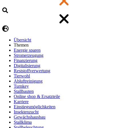
Übersicht
Themen
Energie sparen
Stromerzeugung
Finanzierung
Digitalisierung
Reststoffverwertung
Tierwohl
Abluftreinigung
Turnkey
Stallbauten
Online shop & Ersatzteile
Karriere
Einstiegsmöglichkeiten
Insektenzucht
Gewächshausbau
Stallklima
Stallbeleuchtung