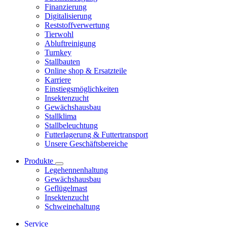
Finanzierung
Digitalisierung
Reststoffverwertung
Tierwohl
Abluftreinigung
Turnkey
Stallbauten
Online shop & Ersatzteile
Karriere
Einstiegsmöglichkeiten
Insektenzucht
Gewächshausbau
Stallklima
Stallbeleuchtung
Futterlagerung & Futtertransport
Unsere Geschäftsbereiche
Produkte
Legehennenhaltung
Gewächshausbau
Geflügelmast
Insektenzucht
Schweinehaltung
Service