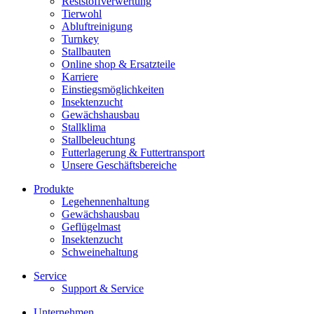
Reststoffverwertung
Tierwohl
Abluftreinigung
Turnkey
Stallbauten
Online shop & Ersatzteile
Karriere
Einstiegsmöglichkeiten
Insektenzucht
Gewächshausbau
Stallklima
Stallbeleuchtung
Futterlagerung & Futtertransport
Unsere Geschäftsbereiche
Produkte
Legehennenhaltung
Gewächshausbau
Geflügelmast
Insektenzucht
Schweinehaltung
Service
Support & Service
Unternehmen