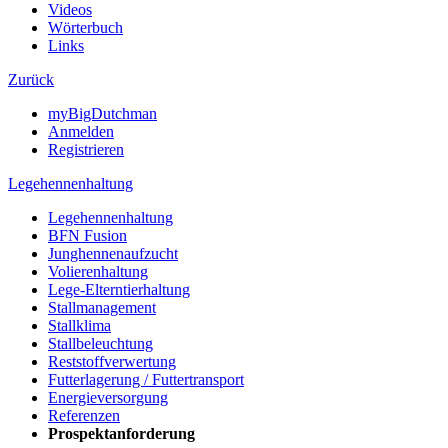
Videos
Wörterbuch
Links
Zurück
myBigDutchman
Anmelden
Registrieren
Legehennenhaltung
Legehennenhaltung
BFN Fusion
Junghennenaufzucht
Volierenhaltung
Lege-Elterntierhaltung
Stallmanagement
Stallklima
Stallbeleuchtung
Reststoffverwertung
Futterlagerung / Futtertransport
Energieversorgung
Referenzen
Prospektanforderung