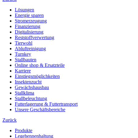
Lösungen
Energie sparen
Stromerzeugung
Finanzierung
Digitalisierung
Reststoffverwertung
Tierwohl
Abluftreinigung
Turnkey
Stallbauten
Online shop & Ersatzteile
Karriere
Einstiegsmöglichkeiten
Insektenzucht
Gewächshausbau
Stallklima
Stallbeleuchtung
Futterlagerung & Futtertransport
Unsere Geschäftsbereiche
Zurück
Produkte
Legehennenhaltung