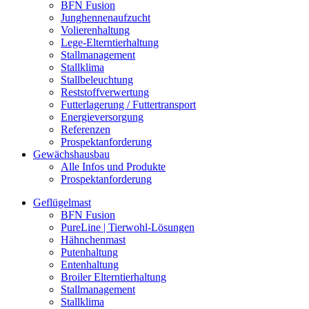
BFN Fusion
Junghennenaufzucht
Volierenhaltung
Lege-Elterntierhaltung
Stallmanagement
Stallklima
Stallbeleuchtung
Reststoffverwertung
Futterlagerung / Futtertransport
Energieversorgung
Referenzen
Prospektanforderung
Gewächshausbau
Alle Infos und Produkte
Prospektanforderung
Geflügelmast
BFN Fusion
PureLine | Tierwohl-Lösungen
Hähnchenmast
Putenhaltung
Entenhaltung
Broiler Elterntierhaltung
Stallmanagement
Stallklima