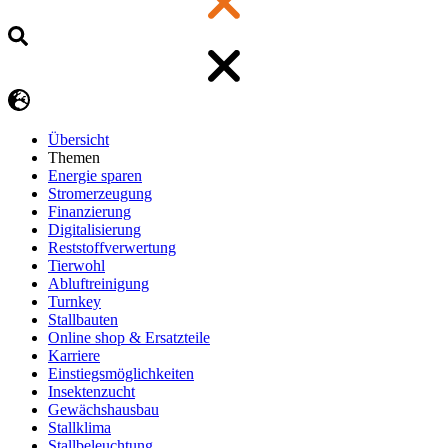
Übersicht
Themen
Energie sparen
Stromerzeugung
Finanzierung
Digitalisierung
Reststoffverwertung
Tierwohl
Abluftreinigung
Turnkey
Stallbauten
Online shop & Ersatzteile
Karriere
Einstiegsmöglichkeiten
Insektenzucht
Gewächshausbau
Stallklima
Stallbeleuchtung