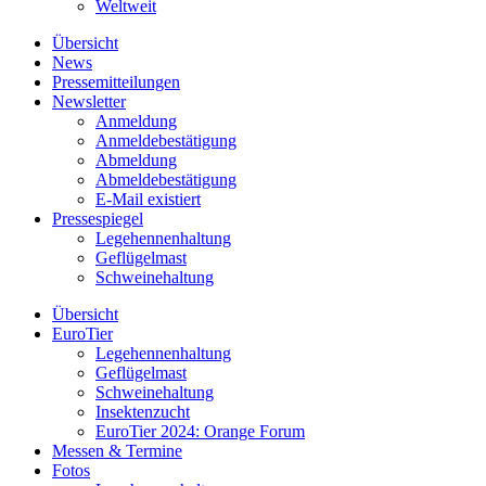
Weltweit
Übersicht
News
Pressemitteilungen
Newsletter
Anmeldung
Anmeldebestätigung
Abmeldung
Abmeldebestätigung
E-Mail existiert
Pressespiegel
Legehennenhaltung
Geflügelmast
Schweinehaltung
Übersicht
EuroTier
Legehennenhaltung
Geflügelmast
Schweinehaltung
Insektenzucht
EuroTier 2024: Orange Forum
Messen & Termine
Fotos