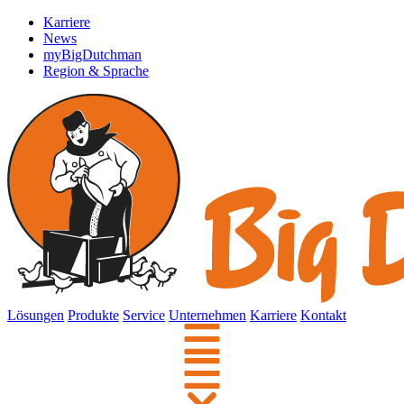
Karriere
News
myBigDutchman
Region & Sprache
Lösungen
Produkte
Service
Unternehmen
Karriere
Kontakt