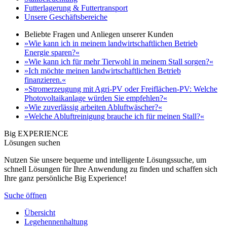
Futterlagerung & Futtertransport
Unsere Geschäftsbereiche
Beliebte Fragen und Anliegen unserer Kunden
»Wie kann ich in meinem landwirtschaftlichen Betrieb
Energie sparen?«
»Wie kann ich für mehr Tierwohl in meinem Stall sorgen?«
»Ich möchte meinen landwirtschaftlichen Betrieb
finanzieren.«
»Stromerzeugung mit Agri-PV oder Freiflächen-PV: Welche
Photovoltaikanlage würden Sie empfehlen?«
»Wie zuverlässig arbeiten Abluftwäscher?«
»Welche Abluftreinigung brauche ich für meinen Stall?«
Big EXPERIENCE
Lösungen suchen
Nutzen Sie unsere bequeme und intelligente Lösungssuche, um
schnell Lösungen für Ihre Anwendung zu finden und schaffen sich
Ihre ganz persönliche Big Experience!
Suche öffnen
Übersicht
Legehennenhaltung