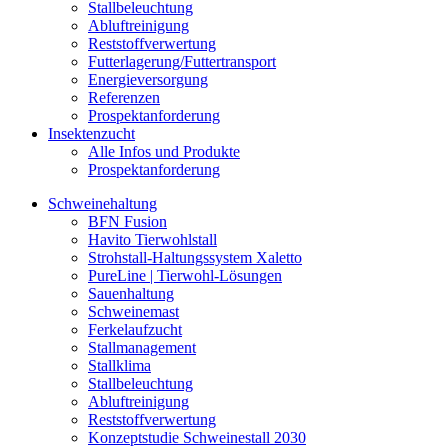
Stallbeleuchtung
Abluftreinigung
Reststoffverwertung
Futterlagerung/Futtertransport
Energieversorgung
Referenzen
Prospektanforderung
Insektenzucht
Alle Infos und Produkte
Prospektanforderung
Schweinehaltung
BFN Fusion
Havito Tierwohlstall
Strohstall-Haltungssystem Xaletto
PureLine | Tierwohl-Lösungen
Sauenhaltung
Schweinemast
Ferkelaufzucht
Stallmanagement
Stallklima
Stallbeleuchtung
Abluftreinigung
Reststoffverwertung
Konzeptstudie Schweinestall 2030