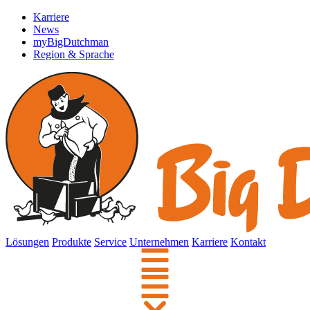
Karriere
News
myBigDutchman
Region & Sprache
Lösungen
Produkte
Service
Unternehmen
Karriere
Kontakt