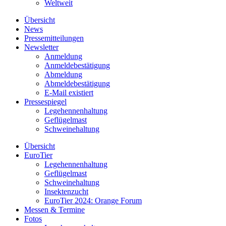
Weltweit
Übersicht
News
Pressemitteilungen
Newsletter
Anmeldung
Anmeldebestätigung
Abmeldung
Abmeldebestätigung
E-Mail existiert
Pressespiegel
Legehennenhaltung
Geflügelmast
Schweinehaltung
Übersicht
EuroTier
Legehennenhaltung
Geflügelmast
Schweinehaltung
Insektenzucht
EuroTier 2024: Orange Forum
Messen & Termine
Fotos