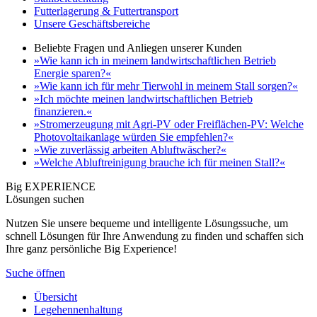
Futterlagerung & Futtertransport
Unsere Geschäftsbereiche
Beliebte Fragen und Anliegen unserer Kunden
»Wie kann ich in meinem landwirtschaftlichen Betrieb
Energie sparen?«
»Wie kann ich für mehr Tierwohl in meinem Stall sorgen?«
»Ich möchte meinen landwirtschaftlichen Betrieb
finanzieren.«
»Stromerzeugung mit Agri-PV oder Freiflächen-PV: Welche
Photovoltaikanlage würden Sie empfehlen?«
»Wie zuverlässig arbeiten Abluftwäscher?«
»Welche Abluftreinigung brauche ich für meinen Stall?«
Big EXPERIENCE
Lösungen suchen
Nutzen Sie unsere bequeme und intelligente Lösungssuche, um
schnell Lösungen für Ihre Anwendung zu finden und schaffen sich
Ihre ganz persönliche Big Experience!
Suche öffnen
Übersicht
Legehennenhaltung