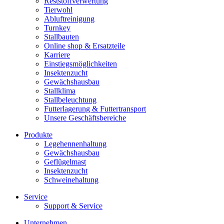
Reststoffverwertung
Tierwohl
Abluftreinigung
Turnkey
Stallbauten
Online shop & Ersatzteile
Karriere
Einstiegsmöglichkeiten
Insektenzucht
Gewächshausbau
Stallklima
Stallbeleuchtung
Futterlagerung & Futtertransport
Unsere Geschäftsbereiche
Produkte
Legehennenhaltung
Gewächshausbau
Geflügelmast
Insektenzucht
Schweinehaltung
Service
Support & Service
Unternehmen