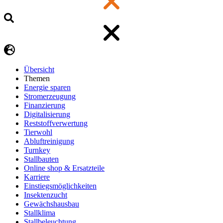
Übersicht
Themen
Energie sparen
Stromerzeugung
Finanzierung
Digitalisierung
Reststoffverwertung
Tierwohl
Abluftreinigung
Turnkey
Stallbauten
Online shop & Ersatzteile
Karriere
Einstiegsmöglichkeiten
Insektenzucht
Gewächshausbau
Stallklima
Stallbeleuchtung