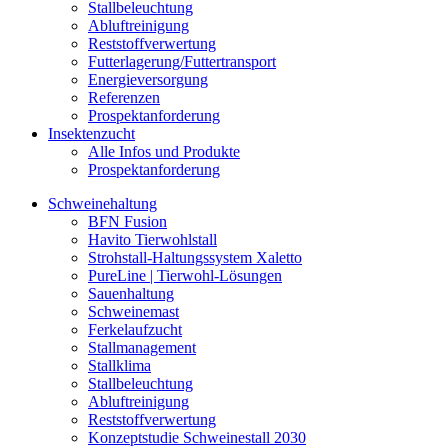
Stallbeleuchtung
Abluftreinigung
Reststoffverwertung
Futterlagerung/Futtertransport
Energieversorgung
Referenzen
Prospektanforderung
Insektenzucht
Alle Infos und Produkte
Prospektanforderung
Schweinehaltung
BFN Fusion
Havito Tierwohlstall
Strohstall-Haltungssystem Xaletto
PureLine | Tierwohl-Lösungen
Sauenhaltung
Schweinemast
Ferkelaufzucht
Stallmanagement
Stallklima
Stallbeleuchtung
Abluftreinigung
Reststoffverwertung
Konzeptstudie Schweinestall 2030