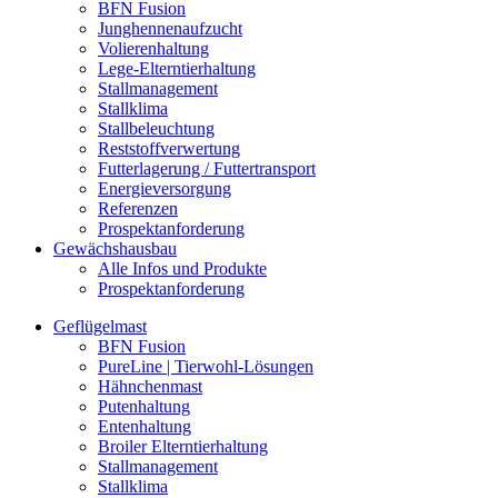
BFN Fusion
Junghennenaufzucht
Volierenhaltung
Lege-Elterntierhaltung
Stallmanagement
Stallklima
Stallbeleuchtung
Reststoffverwertung
Futterlagerung / Futtertransport
Energieversorgung
Referenzen
Prospektanforderung
Gewächshausbau
Alle Infos und Produkte
Prospektanforderung
Geflügelmast
BFN Fusion
PureLine | Tierwohl-Lösungen
Hähnchenmast
Putenhaltung
Entenhaltung
Broiler Elterntierhaltung
Stallmanagement
Stallklima