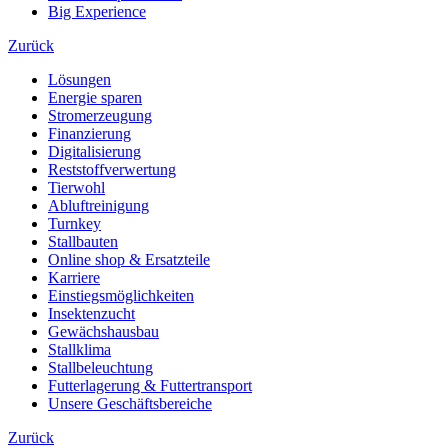
Big Experience
Zurück
Lösungen
Energie sparen
Stromerzeugung
Finanzierung
Digitalisierung
Reststoffverwertung
Tierwohl
Abluftreinigung
Turnkey
Stallbauten
Online shop & Ersatzteile
Karriere
Einstiegsmöglichkeiten
Insektenzucht
Gewächshausbau
Stallklima
Stallbeleuchtung
Futterlagerung & Futtertransport
Unsere Geschäftsbereiche
Zurück