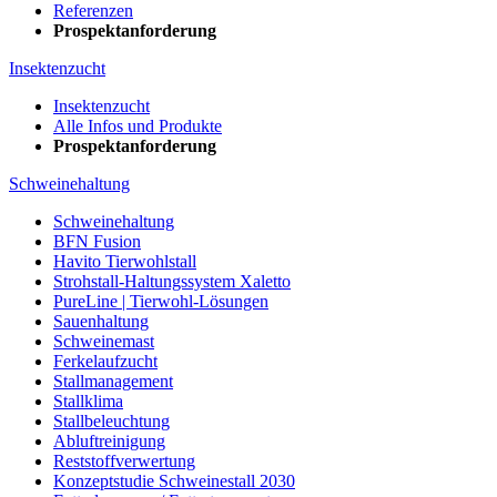
Referenzen
Prospektanforderung
Insektenzucht
Insektenzucht
Alle Infos und Produkte
Prospektanforderung
Schweinehaltung
Schweinehaltung
BFN Fusion
Havito Tierwohlstall
Strohstall-Haltungssystem Xaletto
PureLine | Tierwohl-Lösungen
Sauenhaltung
Schweinemast
Ferkelaufzucht
Stallmanagement
Stallklima
Stallbeleuchtung
Abluftreinigung
Reststoffverwertung
Konzeptstudie Schweinestall 2030