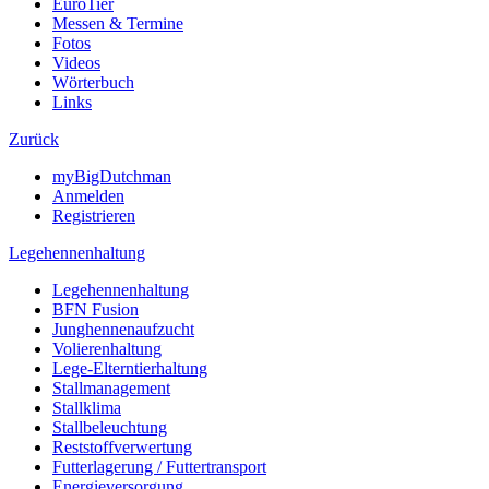
EuroTier
Messen & Termine
Fotos
Videos
Wörterbuch
Links
Zurück
myBigDutchman
Anmelden
Registrieren
Legehennenhaltung
Legehennenhaltung
BFN Fusion
Junghennenaufzucht
Volierenhaltung
Lege-Elterntierhaltung
Stallmanagement
Stallklima
Stallbeleuchtung
Reststoffverwertung
Futterlagerung / Futtertransport
Energieversorgung