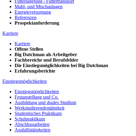
Futterlagerung / Futtertransport
Mahl- und Mischanlagen
Energieversorgung
Referenzen
Prospektanforderung
Karriere
Karriere
Offene Stellen
Big Dutchman als Arbeitgeber
Fachbereiche und Berufsfelder
Die Einstiegsmöglichkeiten bei Big Dutchman
Erfahrungsberichte
Einstiegsmöglichkeiten
Einstiegsmöglichkeiten
Festanstellung und Co.
Ausbildung und duales Studium
Werkstudierendentätigkeit
Studentisches Praktikum
Schulpraktikum
Abschlussarbeiten
Aushilfstätigkeiten