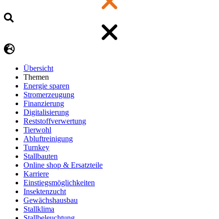
Übersicht
Themen
Energie sparen
Stromerzeugung
Finanzierung
Digitalisierung
Reststoffverwertung
Tierwohl
Abluftreinigung
Turnkey
Stallbauten
Online shop & Ersatzteile
Karriere
Einstiegsmöglichkeiten
Insektenzucht
Gewächshausbau
Stallklima
Stallbeleuchtung