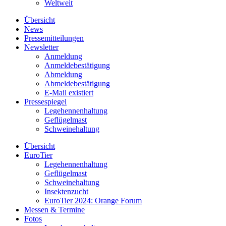
Weltweit
Übersicht
News
Pressemitteilungen
Newsletter
Anmeldung
Anmeldebestätigung
Abmeldung
Abmeldebestätigung
E-Mail existiert
Pressespiegel
Legehennenhaltung
Geflügelmast
Schweinehaltung
Übersicht
EuroTier
Legehennenhaltung
Geflügelmast
Schweinehaltung
Insektenzucht
EuroTier 2024: Orange Forum
Messen & Termine
Fotos