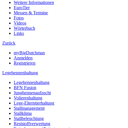
Weitere Informationen
EuroTier
Messen & Termine
Fotos
Videos
Wörterbuch
Links
Zurück
myBigDutchman
Anmelden
Registrieren
Legehennenhaltung
Legehennenhaltung
BFN Fusion
Junghennenaufzucht
Volierenhaltung
Lege-Elterntierhaltung
Stallmanagement
Stallklima
Stallbeleuchtung
Reststoffverwertung