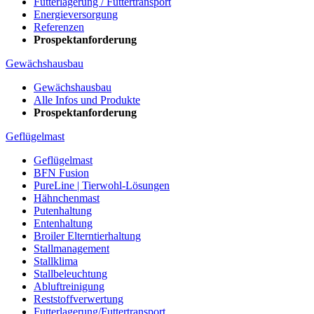
Futterlagerung / Futtertransport
Energieversorgung
Referenzen
Prospektanforderung
Gewächshausbau
Gewächshausbau
Alle Infos und Produkte
Prospektanforderung
Geflügelmast
Geflügelmast
BFN Fusion
PureLine | Tierwohl-Lösungen
Hähnchenmast
Putenhaltung
Entenhaltung
Broiler Elterntierhaltung
Stallmanagement
Stallklima
Stallbeleuchtung
Abluftreinigung
Reststoffverwertung
Futterlagerung/Futtertransport