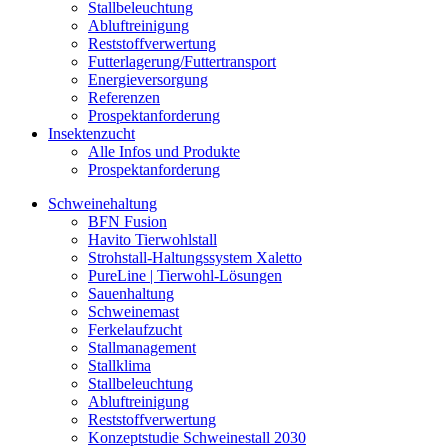
Stallbeleuchtung
Abluftreinigung
Reststoffverwertung
Futterlagerung/Futtertransport
Energieversorgung
Referenzen
Prospektanforderung
Insektenzucht
Alle Infos und Produkte
Prospektanforderung
Schweinehaltung
BFN Fusion
Havito Tierwohlstall
Strohstall-Haltungssystem Xaletto
PureLine | Tierwohl-Lösungen
Sauenhaltung
Schweinemast
Ferkelaufzucht
Stallmanagement
Stallklima
Stallbeleuchtung
Abluftreinigung
Reststoffverwertung
Konzeptstudie Schweinestall 2030