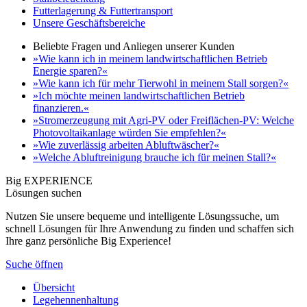
Futterlagerung & Futtertransport
Unsere Geschäftsbereiche
Beliebte Fragen und Anliegen unserer Kunden
»Wie kann ich in meinem landwirtschaftlichen Betrieb
Energie sparen?«
»Wie kann ich für mehr Tierwohl in meinem Stall sorgen?«
»Ich möchte meinen landwirtschaftlichen Betrieb
finanzieren.«
»Stromerzeugung mit Agri-PV oder Freiflächen-PV: Welche
Photovoltaikanlage würden Sie empfehlen?«
»Wie zuverlässig arbeiten Abluftwäscher?«
»Welche Abluftreinigung brauche ich für meinen Stall?«
Big EXPERIENCE
Lösungen suchen
Nutzen Sie unsere bequeme und intelligente Lösungssuche, um
schnell Lösungen für Ihre Anwendung zu finden und schaffen sich
Ihre ganz persönliche Big Experience!
Suche öffnen
Übersicht
Legehennenhaltung