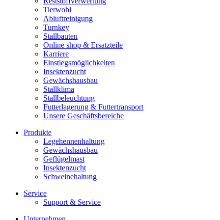
Reststoffverwertung
Tierwohl
Abluftreinigung
Turnkey
Stallbauten
Online shop & Ersatzteile
Karriere
Einstiegsmöglichkeiten
Insektenzucht
Gewächshausbau
Stallklima
Stallbeleuchtung
Futterlagerung & Futtertransport
Unsere Geschäftsbereiche
Produkte
Legehennenhaltung
Gewächshausbau
Geflügelmast
Insektenzucht
Schweinehaltung
Service
Support & Service
Unternehmen