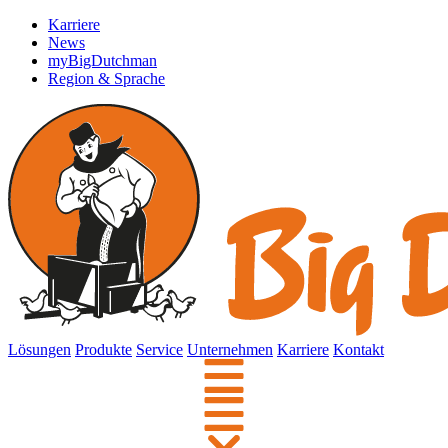
Karriere
News
myBigDutchman
Region & Sprache
Lösungen
Produkte
Service
Unternehmen
Karriere
Kontakt