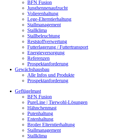
BFN Fusion
Junghennenaufzucht
Volierenhaltung
Lege-Elterntierhaltung
Stallmanagement
Stallklima
Stallbeleuchtung
Reststoffverwertung
Futterlagerung / Futtertransport
Energieversorgung
Referenzen
Prospektanforderung
Gewächshausbau
Alle Infos und Produkte
Prospektanforderung
Geflügelmast
BFN Fusion
PureLine | Tierwohl-Lösungen
Hähnchenmast
Putenhaltung
Entenhaltung
Broiler Elterntierhaltung
Stallmanagement
Stallklima