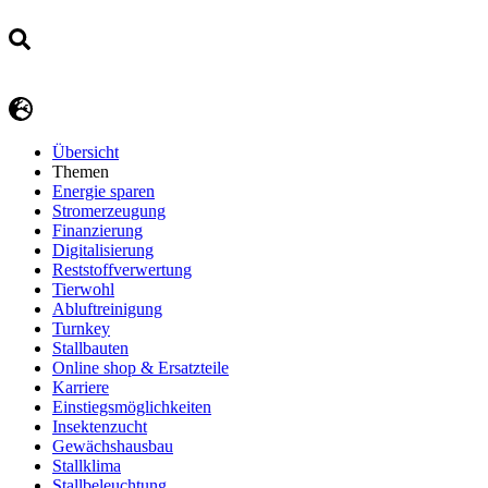
Übersicht
Themen
Energie sparen
Stromerzeugung
Finanzierung
Digitalisierung
Reststoffverwertung
Tierwohl
Abluftreinigung
Turnkey
Stallbauten
Online shop & Ersatzteile
Karriere
Einstiegsmöglichkeiten
Insektenzucht
Gewächshausbau
Stallklima
Stallbeleuchtung