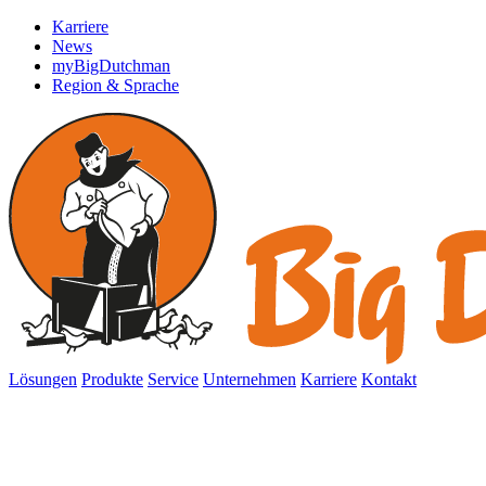
Karriere
News
myBigDutchman
Region & Sprache
Lösungen
Produkte
Service
Unternehmen
Karriere
Kontakt