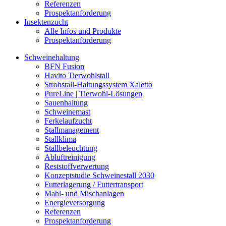
Referenzen
Prospektanforderung
Insektenzucht
Alle Infos und Produkte
Prospektanforderung
Schweinehaltung
BFN Fusion
Havito Tierwohlstall
Strohstall-Haltungssystem Xaletto
PureLine | Tierwohl-Lösungen
Sauenhaltung
Schweinemast
Ferkelaufzucht
Stallmanagement
Stallklima
Stallbeleuchtung
Abluftreinigung
Reststoffverwertung
Konzeptstudie Schweinestall 2030
Futterlagerung / Futtertransport
Mahl- und Mischanlagen
Energieversorgung
Referenzen
Prospektanforderung