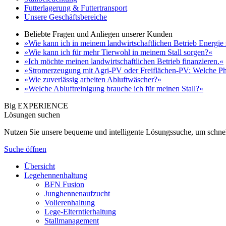
Futterlagerung & Futtertransport
Unsere Geschäftsbereiche
Beliebte Fragen und Anliegen unserer Kunden
»Wie kann ich in meinem landwirtschaftlichen Betrieb Energie
»Wie kann ich für mehr Tierwohl in meinem Stall sorgen?«
»Ich möchte meinen landwirtschaftlichen Betrieb finanzieren.«
»Stromerzeugung mit Agri-PV oder Freiflächen-PV: Welche Ph
»Wie zuverlässig arbeiten Abluftwäscher?«
»Welche Abluftreinigung brauche ich für meinen Stall?«
Big EXPERIENCE
Lösungen suchen
Nutzen Sie unsere bequeme und intelligente Lösungssuche, um schnel
Suche öffnen
Übersicht
Legehennenhaltung
BFN Fusion
Junghennenaufzucht
Volierenhaltung
Lege-Elterntierhaltung
Stallmanagement