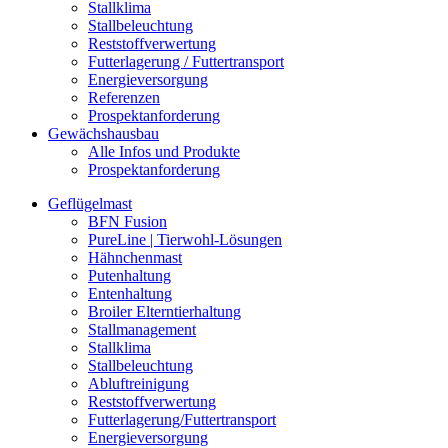
Stallklima
Stallbeleuchtung
Reststoffverwertung
Futterlagerung / Futtertransport
Energieversorgung
Referenzen
Prospektanforderung
Gewächshausbau
Alle Infos und Produkte
Prospektanforderung
Geflügelmast
BFN Fusion
PureLine | Tierwohl-Lösungen
Hähnchenmast
Putenhaltung
Entenhaltung
Broiler Elterntierhaltung
Stallmanagement
Stallklima
Stallbeleuchtung
Abluftreinigung
Reststoffverwertung
Futterlagerung/Futtertransport
Energieversorgung