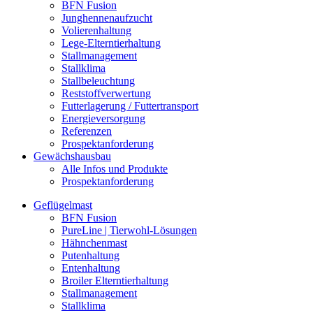
BFN Fusion
Junghennenaufzucht
Volierenhaltung
Lege-Elterntierhaltung
Stallmanagement
Stallklima
Stallbeleuchtung
Reststoffverwertung
Futterlagerung / Futtertransport
Energieversorgung
Referenzen
Prospektanforderung
Gewächshausbau
Alle Infos und Produkte
Prospektanforderung
Geflügelmast
BFN Fusion
PureLine | Tierwohl-Lösungen
Hähnchenmast
Putenhaltung
Entenhaltung
Broiler Elterntierhaltung
Stallmanagement
Stallklima