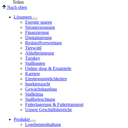
Teilen
Nach oben
Lösungen
Energie sparen
Stromerzeugung
Finanzierung
Digitalisierung
Reststoffverwertung
Tierwohl
Abluftreinigung
Turnkey
Stallbauten
Online shop & Ersatzteile
Karriere
Einstiegsmöglichkeiten
Insektenzucht
Gewächshausbau
Stallklima
Stallbeleuchtung
Futterlagerung & Futtertransport
Unsere Geschäftsbereiche
Produkte
Legehennenhaltung