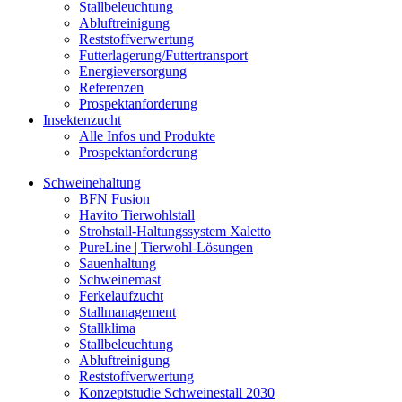
Stallbeleuchtung
Abluftreinigung
Reststoffverwertung
Futterlagerung/Futtertransport
Energieversorgung
Referenzen
Prospektanforderung
Insektenzucht
Alle Infos und Produkte
Prospektanforderung
Schweinehaltung
BFN Fusion
Havito Tierwohlstall
Strohstall-Haltungssystem Xaletto
PureLine | Tierwohl-Lösungen
Sauenhaltung
Schweinemast
Ferkelaufzucht
Stallmanagement
Stallklima
Stallbeleuchtung
Abluftreinigung
Reststoffverwertung
Konzeptstudie Schweinestall 2030