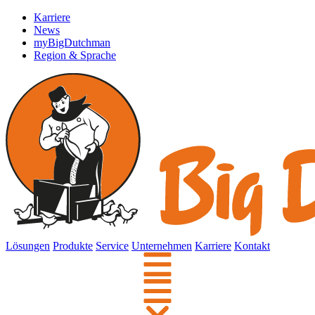
Karriere
News
myBigDutchman
Region & Sprache
Lösungen
Produkte
Service
Unternehmen
Karriere
Kontakt