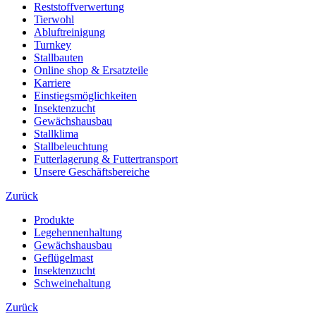
Reststoffverwertung
Tierwohl
Abluftreinigung
Turnkey
Stallbauten
Online shop & Ersatzteile
Karriere
Einstiegsmöglichkeiten
Insektenzucht
Gewächshausbau
Stallklima
Stallbeleuchtung
Futterlagerung & Futtertransport
Unsere Geschäftsbereiche
Zurück
Produkte
Legehennenhaltung
Gewächshausbau
Geflügelmast
Insektenzucht
Schweinehaltung
Zurück