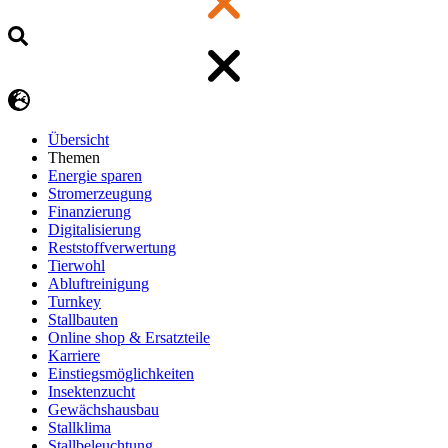
Übersicht
Themen
Energie sparen
Stromerzeugung
Finanzierung
Digitalisierung
Reststoffverwertung
Tierwohl
Abluftreinigung
Turnkey
Stallbauten
Online shop & Ersatzteile
Karriere
Einstiegsmöglichkeiten
Insektenzucht
Gewächshausbau
Stallklima
Stallbeleuchtung