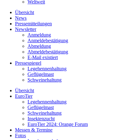
Weltweit
Übersicht
News
Pressemitteilungen
Newsletter
Anmeldung
Anmeldebestätigung
Abmeldung
Abmeldebestätigung
E-Mail existiert
Pressespiegel
Legehennenhaltung
Geflügelmast
Schweinehaltung
Übersicht
EuroTier
Legehennenhaltung
Geflügelmast
Schweinehaltung
Insektenzucht
EuroTier 2024: Orange Forum
Messen & Termine
Fotos