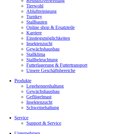
Reststoffverwertung
Tierwohl
Abluftreinigung
Turnkey
Stallbauten
Online shop & Ersatzteile
Karriere
Einstiegsmöglichkeiten
Insektenzucht
Gewächshausbau
Stallklima
Stallbeleuchtung
Futterlagerung & Futtertransport
Unsere Geschäftsbereiche
Produkte
Legehennenhaltung
Gewächshausbau
Geflügelmast
Insektenzucht
Schweinehaltung
Service
Support & Service
Unternehmen