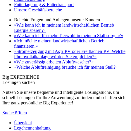
Futterlagerung & Futtertransport
Unsere Geschäftsbereiche
Beliebte Fragen und Anliegen unserer Kunden
»Wie kann ich in meinem landwirtschaftlichen Betrieb
Energie sparen?«
»Wie kann ich für mehr Tierwohl in meinem Stall sorgen?«
»Ich möchte meinen landwirtschaftlichen Betrieb
finanzieren.«
»Stromerzeugung mit Agri-PV oder Freiflächen-PV: Welche
Photovoltaikanlage würden Sie empfehlen?«
»Wie zuverlässig arbeiten Abluftwäscher?«
»Welche Abluftreinigung brauche ich für meinen Stall?«
Big EXPERIENCE
Lösungen suchen
Nutzen Sie unsere bequeme und intelligente Lösungssuche, um
schnell Lösungen für Ihre Anwendung zu finden und schaffen sich
Ihre ganz persönliche Big Experience!
Suche öffnen
Übersicht
Legehennenhaltung