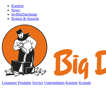
Karriere
News
myBigDutchman
Region & Sprache
Lösungen
Produkte
Service
Unternehmen
Karriere
Kontakt