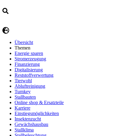
Übersicht
Themen
Energie sparen
Stromerzeugung
Finanzierung
Digitalisierung
Reststoffverwertung
Tierwohl
Abluftreinigung
Turnkey
Stallbauten
Online shop & Ersatzteile
Karriere
Einstiegsmöglichkeiten
Insektenzucht
Gewächshausbau
Stallklima
Stallbeleuchtung