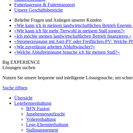
Futterlagerung & Futtertransport
Unsere Geschäftsbereiche
Beliebte Fragen und Anliegen unserer Kunden
»Wie kann ich in meinem landwirtschaftlichen Betrieb Energie
»Wie kann ich für mehr Tierwohl in meinem Stall sorgen?«
»Ich möchte meinen landwirtschaftlichen Betrieb finanzieren.«
»Stromerzeugung mit Agri-PV oder Freiflächen-PV: Welche Ph
»Wie zuverlässig arbeiten Abluftwäscher?«
»Welche Abluftreinigung brauche ich für meinen Stall?«
Big EXPERIENCE
Lösungen suchen
Nutzen Sie unsere bequeme und intelligente Lösungssuche, um schnel
Suche öffnen
Übersicht
Legehennenhaltung
BFN Fusion
Junghennenaufzucht
Volierenhaltung
Lege-Elterntierhaltung
Stallmanagement