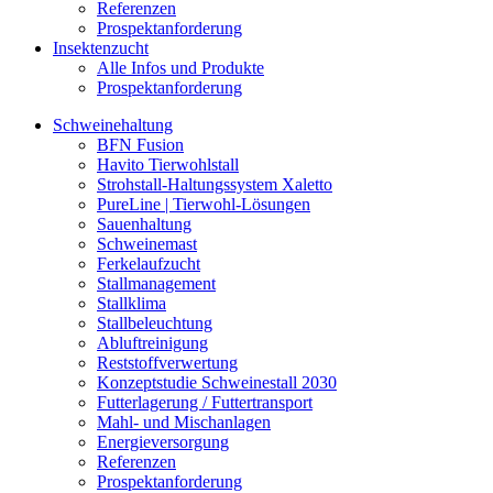
Referenzen
Prospektanforderung
Insektenzucht
Alle Infos und Produkte
Prospektanforderung
Schweinehaltung
BFN Fusion
Havito Tierwohlstall
Strohstall-Haltungssystem Xaletto
PureLine | Tierwohl-Lösungen
Sauenhaltung
Schweinemast
Ferkelaufzucht
Stallmanagement
Stallklima
Stallbeleuchtung
Abluftreinigung
Reststoffverwertung
Konzeptstudie Schweinestall 2030
Futterlagerung / Futtertransport
Mahl- und Mischanlagen
Energieversorgung
Referenzen
Prospektanforderung