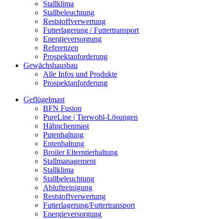
Stallklima
Stallbeleuchtung
Reststoffverwertung
Futterlagerung / Futtertransport
Energieversorgung
Referenzen
Prospektanforderung
Gewächshausbau
Alle Infos und Produkte
Prospektanforderung
Geflügelmast
BFN Fusion
PureLine | Tierwohl-Lösungen
Hähnchenmast
Putenhaltung
Entenhaltung
Broiler Elterntierhaltung
Stallmanagement
Stallklima
Stallbeleuchtung
Abluftreinigung
Reststoffverwertung
Futterlagerung/Futtertransport
Energieversorgung