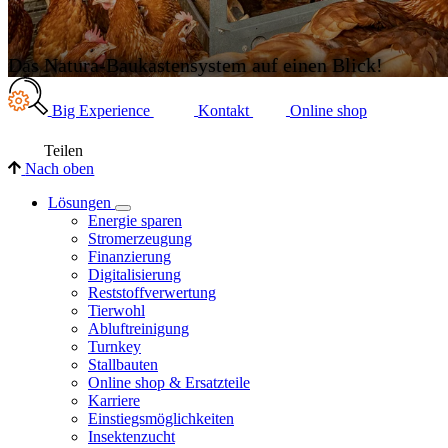
Das Natura-Baukastensystem auf einen Blick!
Big Experience
Kontakt
Online shop
Teilen
Nach oben
Lösungen
Energie sparen
Stromerzeugung
Finanzierung
Digitalisierung
Reststoffverwertung
Tierwohl
Abluftreinigung
Turnkey
Stallbauten
Online shop & Ersatzteile
Karriere
Einstiegsmöglichkeiten
Insektenzucht