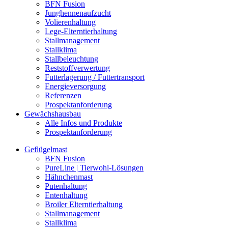
BFN Fusion
Junghennenaufzucht
Volierenhaltung
Lege-Elterntierhaltung
Stallmanagement
Stallklima
Stallbeleuchtung
Reststoffverwertung
Futterlagerung / Futtertransport
Energieversorgung
Referenzen
Prospektanforderung
Gewächshausbau
Alle Infos und Produkte
Prospektanforderung
Geflügelmast
BFN Fusion
PureLine | Tierwohl-Lösungen
Hähnchenmast
Putenhaltung
Entenhaltung
Broiler Elterntierhaltung
Stallmanagement
Stallklima