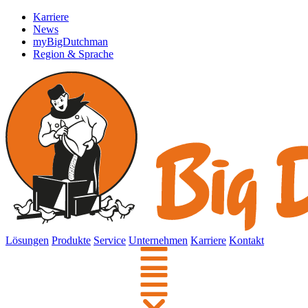
Karriere
News
myBigDutchman
Region & Sprache
Lösungen
Produkte
Service
Unternehmen
Karriere
Kontakt