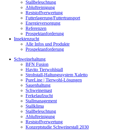
Stallbeleuchtung
Abluftreinigung
Reststoffverwertung
Futterlagerung/Futtertransport
Energieversorgung
Referenzen
Prospektanforderung
Insektenzucht
Alle Infos und Produkte
Prospektanforderung
Schweinehaltung
BFN Fusion
Havito Tierwohlstall
Strohstall-Haltungssystem Xaletto
PureLine | Tierwohl-Lösungen
Sauenhaltung
Schweinemast
Ferkelaufzucht
Stallmanagement
Stallklima
Stallbeleuchtung
Abluftreinigung
Reststoffverwertung
Konzeptstudie Schweinestall 2030