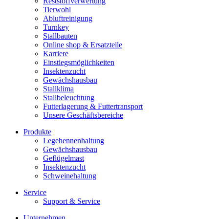
Reststoffverwertung
Tierwohl
Abluftreinigung
Turnkey
Stallbauten
Online shop & Ersatzteile
Karriere
Einstiegsmöglichkeiten
Insektenzucht
Gewächshausbau
Stallklima
Stallbeleuchtung
Futterlagerung & Futtertransport
Unsere Geschäftsbereiche
Produkte
Legehennenhaltung
Gewächshausbau
Geflügelmast
Insektenzucht
Schweinehaltung
Service
Support & Service
Unternehmen