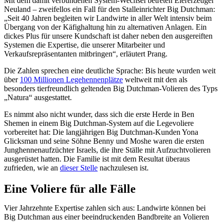
Mit dem damit verbundenen System-Wechsel betreten Eiererzeuger
Neuland – zweifellos ein Fall für den Stalleinrichter Big Dutchman:
„Seit 40 Jahren begleiten wir Landwirte in aller Welt intensiv beim
Übergang von der Käfighaltung hin zu alternativen Anlagen. Ein
dickes Plus für unsere Kundschaft ist daher neben den ausgereiften
Systemen die Expertise, die unserer Mitarbeiter und
Verkaufsrepräsentanten mitbringen“, erläutert Prang.
Die Zahlen sprechen eine deutliche Sprache: Bis heute wurden weit
über
100 Millionen Legehennenplätze
weltweit mit den als
besonders tierfreundlich geltenden Big Dutchman-Volieren des Typs
„Natura“ ausgestattet.
Es nimmt also nicht wunder, dass sich die erste Herde in Ben
Shemen in einem Big Dutchman-System auf die Legevoliere
vorbereitet hat: Die langjährigen Big Dutchman-Kunden Yona
Glicksman und seine Söhne Benny und Moshe waren die ersten
Junghennenaufzüchter Israels, die ihre Ställe mit Aufzuchtvolieren
ausgerüstet hatten. Die Familie ist mit dem Resultat überaus
zufrieden, wie an
dieser Stelle
nachzulesen ist.
Eine Voliere für alle Fälle
Vier Jahrzehnte Expertise zahlen sich aus: Landwirte können bei
Big Dutchman aus einer beeindruckenden Bandbreite an Volieren