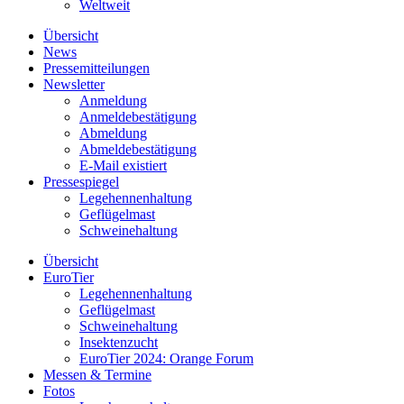
Weltweit
Übersicht
News
Pressemitteilungen
Newsletter
Anmeldung
Anmeldebestätigung
Abmeldung
Abmeldebestätigung
E-Mail existiert
Pressespiegel
Legehennenhaltung
Geflügelmast
Schweinehaltung
Übersicht
EuroTier
Legehennenhaltung
Geflügelmast
Schweinehaltung
Insektenzucht
EuroTier 2024: Orange Forum
Messen & Termine
Fotos