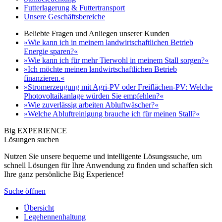
Futterlagerung & Futtertransport
Unsere Geschäftsbereiche
Beliebte Fragen und Anliegen unserer Kunden
»Wie kann ich in meinem landwirtschaftlichen Betrieb
Energie sparen?«
»Wie kann ich für mehr Tierwohl in meinem Stall sorgen?«
»Ich möchte meinen landwirtschaftlichen Betrieb
finanzieren.«
»Stromerzeugung mit Agri-PV oder Freiflächen-PV: Welche
Photovoltaikanlage würden Sie empfehlen?«
»Wie zuverlässig arbeiten Abluftwäscher?«
»Welche Abluftreinigung brauche ich für meinen Stall?«
Big EXPERIENCE
Lösungen suchen
Nutzen Sie unsere bequeme und intelligente Lösungssuche, um
schnell Lösungen für Ihre Anwendung zu finden und schaffen sich
Ihre ganz persönliche Big Experience!
Suche öffnen
Übersicht
Legehennenhaltung