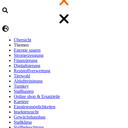
Übersicht
Themen
Energie sparen
Stromerzeugung
Finanzierung
Digitalisierung
Reststoffverwertung
Tierwohl
Abluftreinigung
Turnkey
Stallbauten
Online shop & Ersatzteile
Karriere
Einstiegsmöglichkeiten
Insektenzucht
Gewächshausbau
Stallklima
Stallbeleuchtung