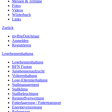
Messen & Termine
Fotos
Videos
Wörterbuch
Links
Zurück
myBigDutchman
Anmelden
Registrieren
Legehennenhaltung
Legehennenhaltung
BFN Fusion
Junghennenaufzucht
Volierenhaltung
Lege-Elterntierhaltung
Stallmanagement
Stallklima
Stallbeleuchtung
Reststoffverwertung
Futterlagerung / Futtertransport
Energieversorgung
Referenzen