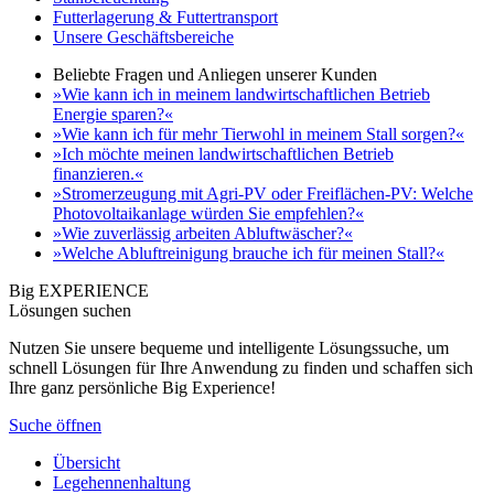
Futterlagerung & Futtertransport
Unsere Geschäftsbereiche
Beliebte Fragen und Anliegen unserer Kunden
»Wie kann ich in meinem landwirtschaftlichen Betrieb
Energie sparen?«
»Wie kann ich für mehr Tierwohl in meinem Stall sorgen?«
»Ich möchte meinen landwirtschaftlichen Betrieb
finanzieren.«
»Stromerzeugung mit Agri-PV oder Freiflächen-PV: Welche
Photovoltaikanlage würden Sie empfehlen?«
»Wie zuverlässig arbeiten Abluftwäscher?«
»Welche Abluftreinigung brauche ich für meinen Stall?«
Big EXPERIENCE
Lösungen suchen
Nutzen Sie unsere bequeme und intelligente Lösungssuche, um
schnell Lösungen für Ihre Anwendung zu finden und schaffen sich
Ihre ganz persönliche Big Experience!
Suche öffnen
Übersicht
Legehennenhaltung