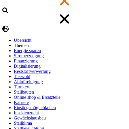
Übersicht
Themen
Energie sparen
Stromerzeugung
Finanzierung
Digitalisierung
Reststoffverwertung
Tierwohl
Abluftreinigung
Turnkey
Stallbauten
Online shop & Ersatzteile
Karriere
Einstiegsmöglichkeiten
Insektenzucht
Gewächshausbau
Stallklima
Stallbeleuchtung