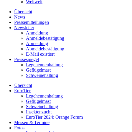
Weltweit
Übersicht
News
Pressemitteilungen
Newsletter
Anmeldung
Anmeldebestätigung
Abmeldung
Abmeldebestätigung
E-Mail existiert
Pressespiegel
Legehennenhaltung
Geflügelmast
Schweinehaltung
Übersicht
EuroTier
Legehennenhaltung
Geflügelmast
Schweinehaltung
Insektenzucht
EuroTier 2024: Orange Forum
Messen & Termine
Fotos