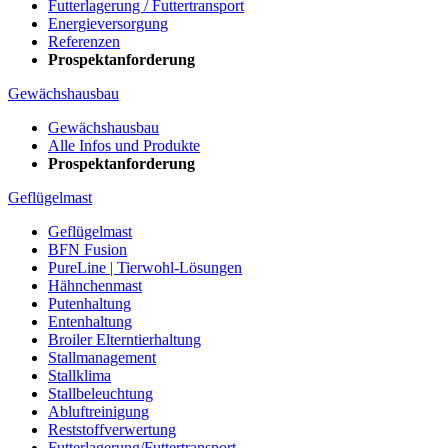
Futterlagerung / Futtertransport
Energieversorgung
Referenzen
Prospektanforderung
Gewächshausbau
Gewächshausbau
Alle Infos und Produkte
Prospektanforderung
Geflügelmast
Geflügelmast
BFN Fusion
PureLine | Tierwohl-Lösungen
Hähnchenmast
Putenhaltung
Entenhaltung
Broiler Elterntierhaltung
Stallmanagement
Stallklima
Stallbeleuchtung
Abluftreinigung
Reststoffverwertung
Futterlagerung/Futtertransport