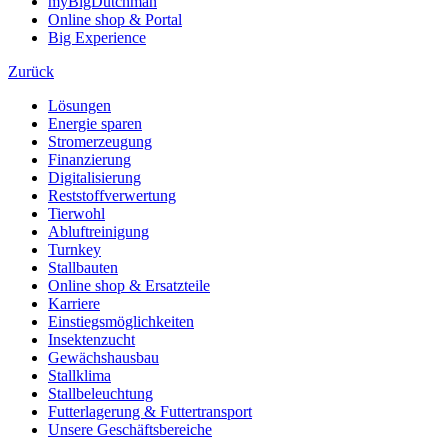
myBigDutchman
Online shop & Portal
Big Experience
Zurück
Lösungen
Energie sparen
Stromerzeugung
Finanzierung
Digitalisierung
Reststoffverwertung
Tierwohl
Abluftreinigung
Turnkey
Stallbauten
Online shop & Ersatzteile
Karriere
Einstiegsmöglichkeiten
Insektenzucht
Gewächshausbau
Stallklima
Stallbeleuchtung
Futterlagerung & Futtertransport
Unsere Geschäftsbereiche