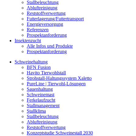
Stallbeleuchtung
Abluftreinigung
Reststoffverwertung
Futterlagerung/Futtertransport
Energieversorgung
Referenzen
Prospektanforderung
Insektenzucht
Alle Infos und Produkte
Prospektanforderung
Schweinehaltung
BFN Fusion
Havito Tierwohlstall
Strohstall-Haltungssystem Xaletto
PureLine | Tierwohl-Lösungen
Sauenhaltung
Schweinemast
Ferkelaufzucht
Stallmanagement
Stallklima
Stallbeleuchtung
Abluftreinigung
Reststoffverwertung
Konzeptstudie Schweinestall 2030