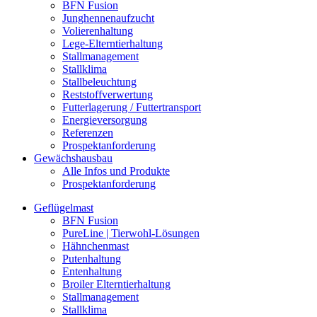
BFN Fusion
Junghennenaufzucht
Volierenhaltung
Lege-Elterntierhaltung
Stallmanagement
Stallklima
Stallbeleuchtung
Reststoffverwertung
Futterlagerung / Futtertransport
Energieversorgung
Referenzen
Prospektanforderung
Gewächshausbau
Alle Infos und Produkte
Prospektanforderung
Geflügelmast
BFN Fusion
PureLine | Tierwohl-Lösungen
Hähnchenmast
Putenhaltung
Entenhaltung
Broiler Elterntierhaltung
Stallmanagement
Stallklima