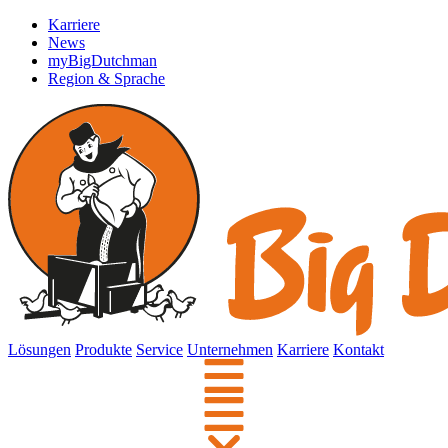
Karriere
News
myBigDutchman
Region & Sprache
Lösungen
Produkte
Service
Unternehmen
Karriere
Kontakt