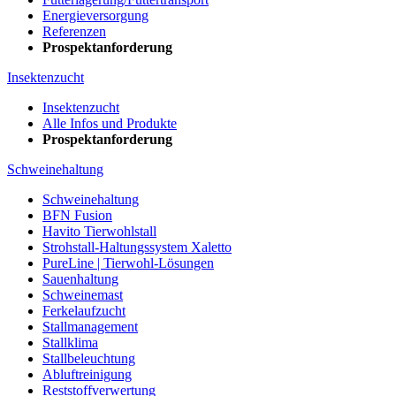
Energieversorgung
Referenzen
Prospektanforderung
Insektenzucht
Insektenzucht
Alle Infos und Produkte
Prospektanforderung
Schweinehaltung
Schweinehaltung
BFN Fusion
Havito Tierwohlstall
Strohstall-Haltungssystem Xaletto
PureLine | Tierwohl-Lösungen
Sauenhaltung
Schweinemast
Ferkelaufzucht
Stallmanagement
Stallklima
Stallbeleuchtung
Abluftreinigung
Reststoffverwertung