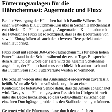
Fütterungsanlagen für die
Hähnchenmast: Augermatic und Fluxx
Bei der Versorgung der Hähnchen hat sich Familie Wilkens für
einen weltweiten Big Dutchman-Klassiker in Sachen Hähnchenmast
entschieden: Die Fütterungsanlage Augermatic in Kombination mit
der Futterschale Fluxx ist so konzipiert, dass es die Bedürfnisse von
sowohl Eintagsküken als auch der schweren Tiere perfekt unter
einen Hut bringt.
Fluxx sorgt mit seinem 360-Grad-Flutmechanismus für einen hohen
Futterfüllstand in der Schale während der ersten Tage. Entsprechend
dem Alter und der Größe der Tiere wird die gesamte Schalenlinie
angehoben, der Flutmechanismus verschließt sich automatisch und
das Futterniveau sinkt. Futterverluste werden so verhindert.
Die Schalen werden über das Augermatic-Fördersystem zuverlässig
befüllt. Wenn alle Schalen voll sind, sorgt ein an einer
Kontrollschale befestigter Sensor dafür, dass die Anlage abgeschaltet
wird. Das gesamte Fütterungssystem lässt sich im Übrigen bis weit
unter die Decke hochziehen, so dass Geflügelhalter zwischen den
einzelnen Durchgängen problemlos den Stallboden reinigen können.
Gesteuert wird die Fütterungsanlage durch den einfach zu