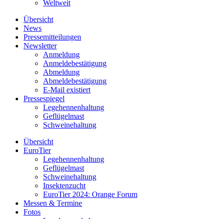
Weltweit
Übersicht
News
Pressemitteilungen
Newsletter
Anmeldung
Anmeldebestätigung
Abmeldung
Abmeldebestätigung
E-Mail existiert
Pressespiegel
Legehennenhaltung
Geflügelmast
Schweinehaltung
Übersicht
EuroTier
Legehennenhaltung
Geflügelmast
Schweinehaltung
Insektenzucht
EuroTier 2024: Orange Forum
Messen & Termine
Fotos