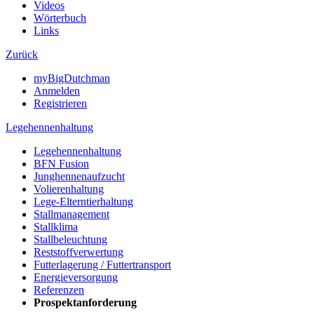
Videos
Wörterbuch
Links
Zurück
myBigDutchman
Anmelden
Registrieren
Legehennenhaltung
Legehennenhaltung
BFN Fusion
Junghennenaufzucht
Volierenhaltung
Lege-Elterntierhaltung
Stallmanagement
Stallklima
Stallbeleuchtung
Reststoffverwertung
Futterlagerung / Futtertransport
Energieversorgung
Referenzen
Prospektanforderung