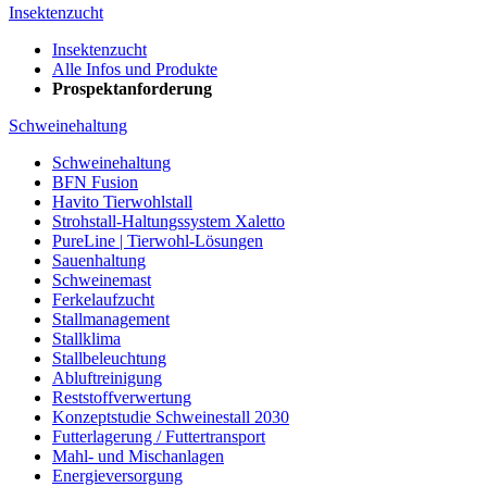
Insektenzucht
Insektenzucht
Alle Infos und Produkte
Prospektanforderung
Schweinehaltung
Schweinehaltung
BFN Fusion
Havito Tierwohlstall
Strohstall-Haltungssystem Xaletto
PureLine | Tierwohl-Lösungen
Sauenhaltung
Schweinemast
Ferkelaufzucht
Stallmanagement
Stallklima
Stallbeleuchtung
Abluftreinigung
Reststoffverwertung
Konzeptstudie Schweinestall 2030
Futterlagerung / Futtertransport
Mahl- und Mischanlagen
Energieversorgung