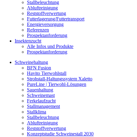
Stallbeleuchtung
Abluftreinigung
Reststoffverwertung
Futterlagerung/Futtertransport
Energieversorgung
Referenzen
Prospektanforderung
Insektenzucht
Alle Infos und Produkte
Prospektanforderung
Schweinehaltung
BFN Fusion
Havito Tierwohlstall
Strohstall-Haltungssystem Xaletto
PureLine | Tierwohl-Lösungen
Sauenhaltung
Schweinemast
Ferkelaufzucht
Stallmanagement
Stallklima
Stallbeleuchtung
Abluftreinigung
Reststoffverwertung
Konzeptstudie Schweinestall 2030