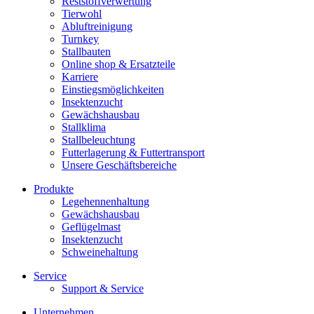
Reststoffverwertung
Tierwohl
Abluftreinigung
Turnkey
Stallbauten
Online shop & Ersatzteile
Karriere
Einstiegsmöglichkeiten
Insektenzucht
Gewächshausbau
Stallklima
Stallbeleuchtung
Futterlagerung & Futtertransport
Unsere Geschäftsbereiche
Produkte
Legehennenhaltung
Gewächshausbau
Geflügelmast
Insektenzucht
Schweinehaltung
Service
Support & Service
Unternehmen