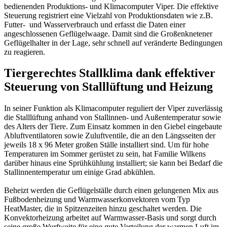
bedienenden Produktions- und Klimacomputer Viper. Die effektive
Steuerung registriert eine Vielzahl von Produktionsdaten wie z.B.
Futter- und Wasserverbrauch und erfasst die Daten einer
angeschlossenen Geflügelwaage. Damit sind die Großenknetener
Geflügelhalter in der Lage, sehr schnell auf veränderte Bedingungen
zu reagieren.
Tiergerechtes Stallklima dank effektiver
Steuerung von Stalllüftung und Heizung
In seiner Funktion als Klimacomputer reguliert der Viper zuverlässig
die Stalllüftung anhand von Stallinnen- und Außentemperatur sowie
des Alters der Tiere. Zum Einsatz kommen in den Giebel eingebaute
Abluftventilatoren sowie Zuluftventile, die an den Längsseiten der
jeweils 18 x 96 Meter großen Ställe installiert sind. Um für hohe
Temperaturen im Sommer gerüstet zu sein, hat Familie Wilkens
darüber hinaus eine Sprühkühlung installiert; sie kann bei Bedarf die
Stallinnentemperatur um einige Grad abkühlen.
Beheizt werden die Geflügelställe durch einen gelungenen Mix aus
Fußbodenheizung und Warmwasserkonvektoren vom Typ
HeatMaster, die in Spitzenzeiten hinzu geschaltet werden. Die
Konvektorheizung arbeitet auf Warmwasser-Basis und sorgt durch
seine große Wurfweite für eine gute Verteilung der warmen Luft im