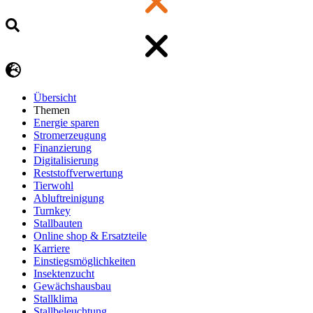
Übersicht
Themen
Energie sparen
Stromerzeugung
Finanzierung
Digitalisierung
Reststoffverwertung
Tierwohl
Abluftreinigung
Turnkey
Stallbauten
Online shop & Ersatzteile
Karriere
Einstiegsmöglichkeiten
Insektenzucht
Gewächshausbau
Stallklima
Stallbeleuchtung