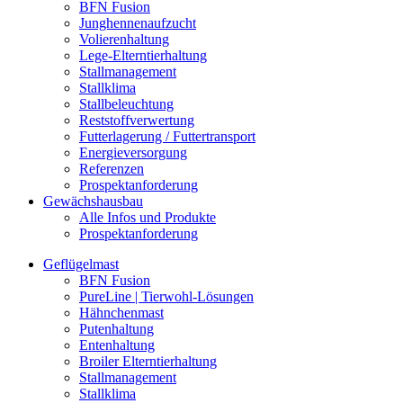
BFN Fusion
Junghennenaufzucht
Volierenhaltung
Lege-Elterntierhaltung
Stallmanagement
Stallklima
Stallbeleuchtung
Reststoffverwertung
Futterlagerung / Futtertransport
Energieversorgung
Referenzen
Prospektanforderung
Gewächshausbau
Alle Infos und Produkte
Prospektanforderung
Geflügelmast
BFN Fusion
PureLine | Tierwohl-Lösungen
Hähnchenmast
Putenhaltung
Entenhaltung
Broiler Elterntierhaltung
Stallmanagement
Stallklima