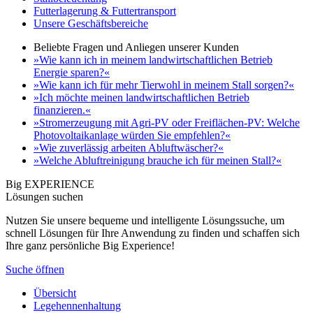
Futterlagerung & Futtertransport
Unsere Geschäftsbereiche
Beliebte Fragen und Anliegen unserer Kunden
»Wie kann ich in meinem landwirtschaftlichen Betrieb
Energie sparen?«
»Wie kann ich für mehr Tierwohl in meinem Stall sorgen?«
»Ich möchte meinen landwirtschaftlichen Betrieb
finanzieren.«
»Stromerzeugung mit Agri-PV oder Freiflächen-PV: Welche
Photovoltaikanlage würden Sie empfehlen?«
»Wie zuverlässig arbeiten Abluftwäscher?«
»Welche Abluftreinigung brauche ich für meinen Stall?«
Big EXPERIENCE
Lösungen suchen
Nutzen Sie unsere bequeme und intelligente Lösungssuche, um
schnell Lösungen für Ihre Anwendung zu finden und schaffen sich
Ihre ganz persönliche Big Experience!
Suche öffnen
Übersicht
Legehennenhaltung