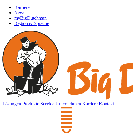
Karriere
News
myBigDutchman
Region & Sprache
Lösungen
Produkte
Service
Unternehmen
Karriere
Kontakt