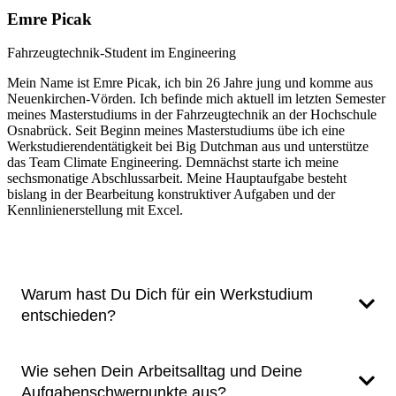
Emre Picak
Fahrzeugtechnik-Student im Engineering
Mein Name ist Emre Picak, ich bin 26 Jahre jung und komme aus
Neuenkirchen-Vörden. Ich befinde mich aktuell im letzten Semester
meines Masterstudiums in der Fahrzeugtechnik an der Hochschule
Osnabrück. Seit Beginn meines Masterstudiums übe ich eine
Werkstudierendentätigkeit bei Big Dutchman aus und unterstütze
das Team Climate Engineering. Demnächst starte ich meine
sechsmonatige Abschlussarbeit. Meine Hauptaufgabe besteht
bislang in der Bearbeitung konstruktiver Aufgaben und der
Kennlinienerstellung mit Excel.
Warum hast Du Dich für ein Werkstudium
entschieden?
Wie sehen Dein Arbeitsalltag und Deine
Ich habe beschlossen, als Werkstudierender zu arbeiten, um
Aufgabenschwerpunkte aus?
neben meinem Vollzeitstudium erste praktische Erfahrungen in