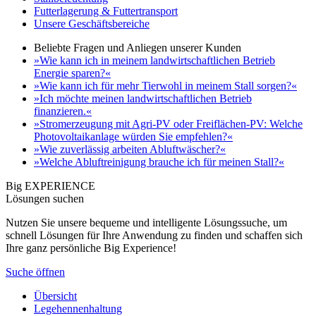
Futterlagerung & Futtertransport
Unsere Geschäftsbereiche
Beliebte Fragen und Anliegen unserer Kunden
»Wie kann ich in meinem landwirtschaftlichen Betrieb
Energie sparen?«
»Wie kann ich für mehr Tierwohl in meinem Stall sorgen?«
»Ich möchte meinen landwirtschaftlichen Betrieb
finanzieren.«
»Stromerzeugung mit Agri-PV oder Freiflächen-PV: Welche
Photovoltaikanlage würden Sie empfehlen?«
»Wie zuverlässig arbeiten Abluftwäscher?«
»Welche Abluftreinigung brauche ich für meinen Stall?«
Big EXPERIENCE
Lösungen suchen
Nutzen Sie unsere bequeme und intelligente Lösungssuche, um
schnell Lösungen für Ihre Anwendung zu finden und schaffen sich
Ihre ganz persönliche Big Experience!
Suche öffnen
Übersicht
Legehennenhaltung