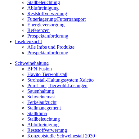
Stallbeleuchtung
Abluftreinigung
Reststoffverwertung
Futterlagerung/Futtertransport
Energieversorgung
Referenzen
Prospektanforderung
Insektenzucht
Alle Infos und Produkte
Prospektanforderung
Schweinehaltung
BFN Fusion
Havito Tierwohlstall
Strohstall-Haltungssystem Xaletto
PureLine | Tierwohl-Lösungen
Sauenhaltung
Schweinemast
Ferkelaufzucht
Stallmanagement
Stallklima
Stallbeleuchtung
Abluftreinigung
Reststoffverwertung
Konzeptstudie Schweinestall 2030