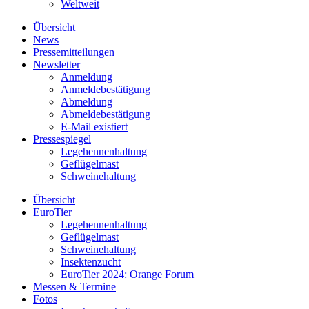
Weltweit
Übersicht
News
Pressemitteilungen
Newsletter
Anmeldung
Anmeldebestätigung
Abmeldung
Abmeldebestätigung
E-Mail existiert
Pressespiegel
Legehennenhaltung
Geflügelmast
Schweinehaltung
Übersicht
EuroTier
Legehennenhaltung
Geflügelmast
Schweinehaltung
Insektenzucht
EuroTier 2024: Orange Forum
Messen & Termine
Fotos