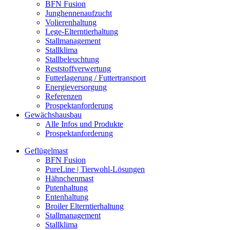
BFN Fusion
Junghennenaufzucht
Volierenhaltung
Lege-Elterntierhaltung
Stallmanagement
Stallklima
Stallbeleuchtung
Reststoffverwertung
Futterlagerung / Futtertransport
Energieversorgung
Referenzen
Prospektanforderung
Gewächshausbau
Alle Infos und Produkte
Prospektanforderung
Geflügelmast
BFN Fusion
PureLine | Tierwohl-Lösungen
Hähnchenmast
Putenhaltung
Entenhaltung
Broiler Elterntierhaltung
Stallmanagement
Stallklima