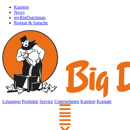
Karriere
News
myBigDutchman
Region & Sprache
Lösungen
Produkte
Service
Unternehmen
Karriere
Kontakt