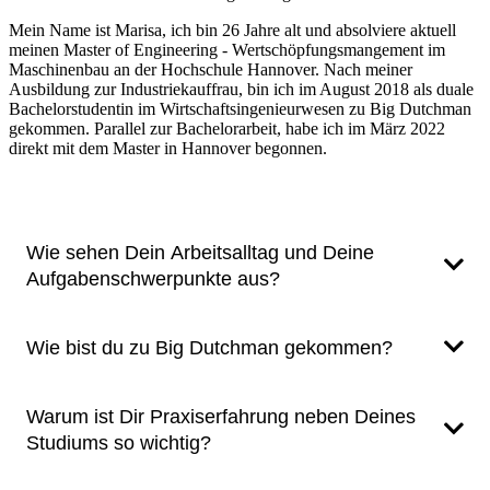
Mein Name ist Marisa, ich bin 26 Jahre alt und absolviere aktuell
meinen Master of Engineering - Wertschöpfungsmangement im
Maschinenbau an der Hochschule Hannover. Nach meiner
Ausbildung zur Industriekauffrau, bin ich im August 2018 als duale
Bachelorstudentin im Wirtschaftsingenieurwesen zu Big Dutchman
gekommen. Parallel zur Bachelorarbeit, habe ich im März 2022
direkt mit dem Master in Hannover begonnen.
Wie sehen Dein Arbeitsalltag und Deine
Aufgabenschwerpunkte aus?
Wie bist du zu Big Dutchman gekommen?
In meiner Tätigkeit als Werkstudierende arbeite ich 20 Stunden
in der Woche am Standort in Vechta-Calveslage in der
Abteilung Continual Improvement Processes. Hier betreue ich
eigenverantwortlich Cost-Down-Projekte, wobei insbesondere
Warum ist Dir Praxiserfahrung neben Deines
Um meine berufliche Laufbahn weiter abzurunden, wollte ich
kostentechnische Analysen in meinen Aufgabenschwerpunkt
Studiums so wichtig?
im Anschluss an meinen dualen Bachelor bei Big Dutchman
fallen. Nach Abschluss meines Masterstudiums werde ich
gerne ein Masterstudium aufnehmen. Da mir die Kombination
innerhalb der Abteilung übernommen und werde meine
aus Theorie und Praxis während des Bachelorstudiums immer