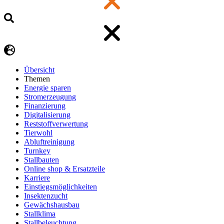
Übersicht
Themen
Energie sparen
Stromerzeugung
Finanzierung
Digitalisierung
Reststoffverwertung
Tierwohl
Abluftreinigung
Turnkey
Stallbauten
Online shop & Ersatzteile
Karriere
Einstiegsmöglichkeiten
Insektenzucht
Gewächshausbau
Stallklima
Stallbeleuchtung