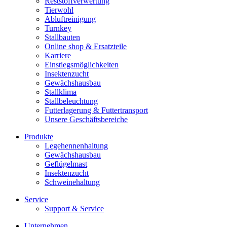
Reststoffverwertung
Tierwohl
Abluftreinigung
Turnkey
Stallbauten
Online shop & Ersatzteile
Karriere
Einstiegsmöglichkeiten
Insektenzucht
Gewächshausbau
Stallklima
Stallbeleuchtung
Futterlagerung & Futtertransport
Unsere Geschäftsbereiche
Produkte
Legehennenhaltung
Gewächshausbau
Geflügelmast
Insektenzucht
Schweinehaltung
Service
Support & Service
Unternehmen