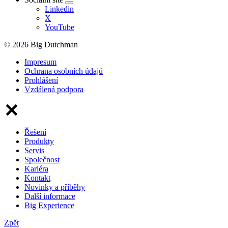
Linkedin
X
YouTube
© 2026 Big Dutchman
Impresum
Ochrana osobních údajů
Prohlášení
Vzdálená podpora
Řešení
Produkty
Servis
Společnost
Kariéra
Kontakt
Novinky a příběhy
Další informace
Big Experience
Zpět