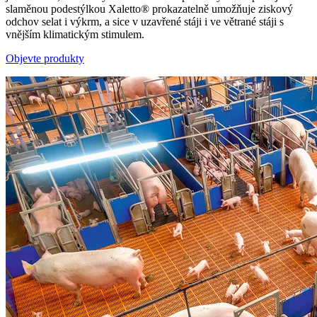
slaměnou podestýlkou Xaletto® prokazatelně umožňuje ziskový
odchov selat i výkrm, a sice v uzavřené stáji i ve větrané stáji s
vnějším klimatickým stimulem.
Objevte produkty