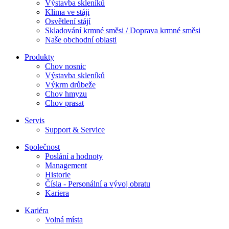
Výstavba skleníků
Klima ve stáji
Osvětlení stájí
Skladování krmné směsi / Doprava krmné směsi
Naše obchodní oblasti
Produkty
Chov nosnic
Výstavba skleníků
Výkrm drůbeže
Chov hmyzu
Chov prasat
Servis
Support & Service
Společnost
Poslání a hodnoty
Management
Historie
Čísla - Personální a vývoj obratu
Kariera
Kariéra
Volná místa