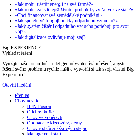
»Jak mohu ušetřit energii na své farmě?«
»Jak mohu zajistit lepší životní podmínky zvířat ve své stáji?«
»Chci financovat své zemědělské podnikání.«
»Jak spolehlivě fungují pračky odpadního vzduchu?«
»Jaký systém čištění odpadního vzduchu potřebuji pro svou
stáj?«
»Jak digitalizace ovlivňuje moji stáj?«
Big EXPERIENCE
Vyhledat řešení
Využijte naše pohodlné a inteligentní vyhledávání řešení, abyste
řešení svého problému rychle našli a vytvořili si tak svoji vlastní Big
Experience!
Otevřít hledání
Přehled
Chov nosnic
BFN Fusion
Odchov kuřic
Chov ve voliérách
Obohacené klecové systémy
Chov rodičů snáškových slepic
Management stájí