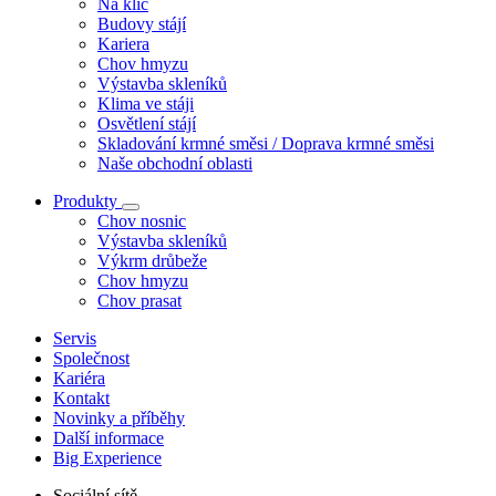
Na klíč
Budovy stájí
Kariera
Chov hmyzu
Výstavba skleníků
Klima ve stáji
Osvětlení stájí
Skladování krmné směsi / Doprava krmné směsi
Naše obchodní oblasti
Produkty
Chov nosnic
Výstavba skleníků
Výkrm drůbeže
Chov hmyzu
Chov prasat
Servis
Společnost
Kariéra
Kontakt
Novinky a příběhy
Další informace
Big Experience
Sociální sítě