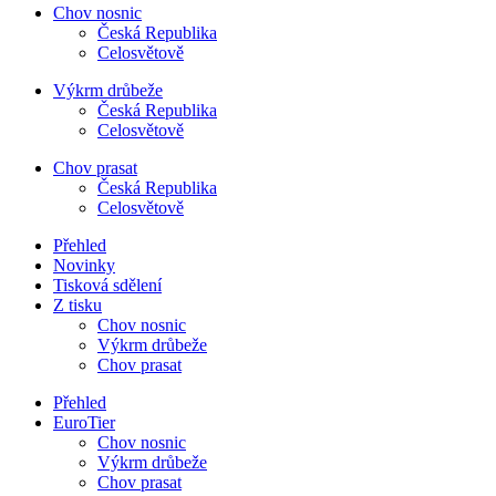
Chov nosnic
Česká Republika
Celosvětově
Výkrm drůbeže
Česká Republika
Celosvětově
Chov prasat
Česká Republika
Celosvětově
Přehled
Novinky
Tisková sdělení
Z tisku
Chov nosnic
Výkrm drůbeže
Chov prasat
Přehled
EuroTier
Chov nosnic
Výkrm drůbeže
Chov prasat