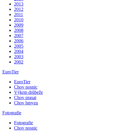
2013
2012
2011
2010
2009
2008
2007
2006
2005
2004
2003
2002
EuroTier
EuroTier
Chov nosnic
Výkrm drůbeže
Chov prasat
Chov hmyzu
Fotografie
Fotografie
Chov nosnic