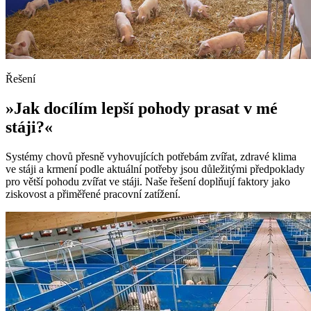
Řešení
»Jak docílím lepší pohody prasat v mé
stáji?«
Systémy chovů přesně vyhovujících potřebám zvířat, zdravé klima
ve stáji a krmení podle aktuální potřeby jsou důležitými předpoklady
pro větší pohodu zvířat ve stáji. Naše řešení doplňují faktory jako
ziskovost a přiměřené pracovní zatížení.