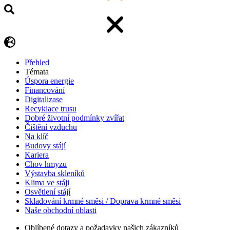
Přehled
Témata
Úspora energie
Financování
Digitalizase
Recyklace trusu
Dobré životní podmínky zvířat
Čištění vzduchu
Na klíč
Budovy stájí
Kariera
Chov hmyzu
Výstavba skleníků
Klima ve stáji
Osvětlení stájí
Skladování krmné směsi / Doprava krmné směsi
Naše obchodní oblasti
Oblíbené dotazy a požadavky našich zákazníků