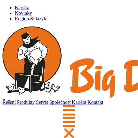
Kariéra
Novinky
Region & Jazyk
Řešení
Produkty
Servis
Společnost
Kariéra
Kontakt