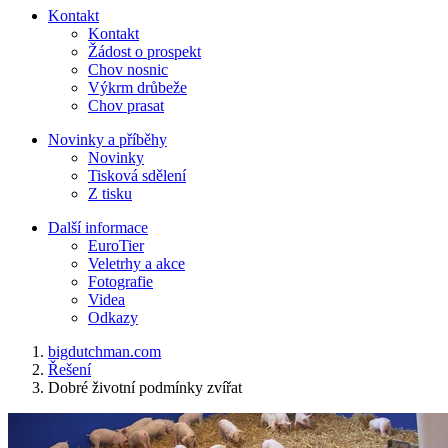
Kontakt
Kontakt
Žádost o prospekt
Chov nosnic
Výkrm drůbeže
Chov prasat
Novinky a příběhy
Novinky
Tisková sdělení
Z tisku
Další informace
EuroTier
Veletrhy a akce
Fotografie
Videa
Odkazy
bigdutchman.com
Řešení
Dobré životní podmínky zvířat