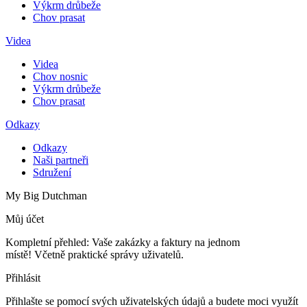
Výkrm drůbeže
Chov prasat
Videa
Videa
Chov nosnic
Výkrm drůbeže
Chov prasat
Odkazy
Odkazy
Naši partneři
Sdružení
My Big Dutchman
Můj účet
Kompletní přehled: Vaše zakázky a faktury na jednom
místě! Včetně praktické správy uživatelů.
Přihlásit
Přihlašte se pomocí svých uživatelských údajů a budete moci využít