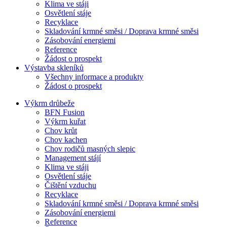
Klima ve stáji
Osvětlení stáje
Recyklace
Skladování krmné směsi / Doprava krmné směsi
Zásobování energiemi
Reference
Žádost o prospekt
Výstavba skleníků
Všechny informace a produkty
Žádost o prospekt
Výkrm drůbeže
BFN Fusion
Výkrm kuřat
Chov krůt
Chov kachen
Chov rodičů masných slepic
Management stájí
Klima ve stáji
Osvětlení stáje
Čištění vzduchu
Recyklace
Skladování krmné směsi / Doprava krmné směsi
Zásobování energiemi
Reference