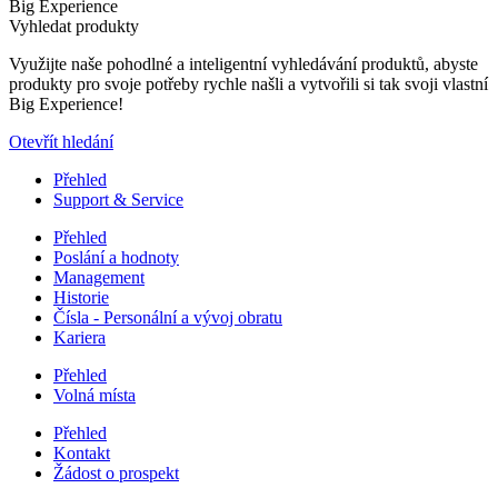
Big Experience
Vyhledat produkty
Využijte naše pohodlné a inteligentní vyhledávání produktů, abyste
produkty pro svoje potřeby rychle našli a vytvořili si tak svoji vlastní
Big Experience!
Otevřít hledání
Přehled
Support & Service
Přehled
Poslání a hodnoty
Management
Historie
Čísla - Personální a vývoj obratu
Kariera
Přehled
Volná místa
Přehled
Kontakt
Žádost o prospekt