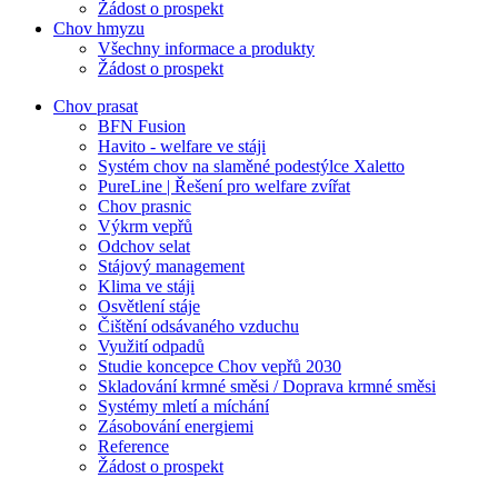
Žádost o prospekt
Chov hmyzu
Všechny informace a produkty
Žádost o prospekt
Chov prasat
BFN Fusion
Havito - welfare ve stáji
Systém chov na slaměné podestýlce Xaletto
PureLine | Řešení pro welfare zvířat
Chov prasnic
Výkrm vepřů
Odchov selat
Stájový management
Klima ve stáji
Osvětlení stáje
Čištění odsávaného vzduchu
Využití odpadů
Studie koncepce Chov vepřů 2030
Skladování krmné směsi / Doprava krmné směsi
Systémy mletí a míchání
Zásobování energiemi
Reference
Žádost o prospekt