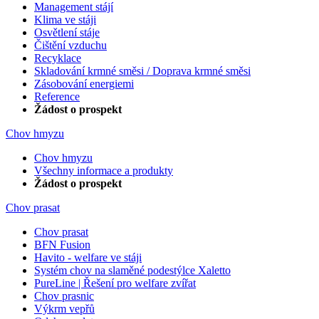
Management stájí
Klima ve stáji
Osvětlení stáje
Čištění vzduchu
Recyklace
Skladování krmné směsi / Doprava krmné směsi
Zásobování energiemi
Reference
Žádost o prospekt
Chov hmyzu
Chov hmyzu
Všechny informace a produkty
Žádost o prospekt
Chov prasat
Chov prasat
BFN Fusion
Havito - welfare ve stáji
Systém chov na slaměné podestýlce Xaletto
PureLine | Řešení pro welfare zvířat
Chov prasnic
Výkrm vepřů