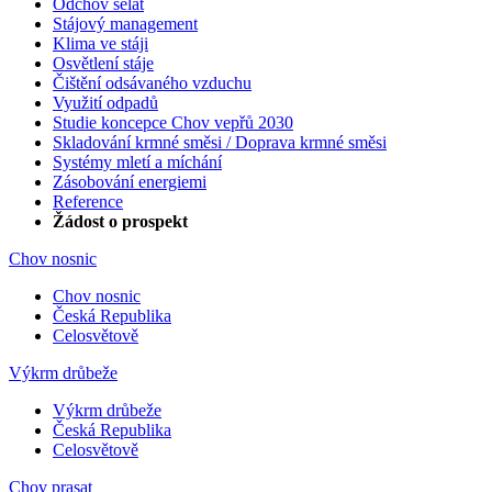
Odchov selat
Stájový management
Klima ve stáji
Osvětlení stáje
Čištění odsávaného vzduchu
Využití odpadů
Studie koncepce Chov vepřů 2030
Skladování krmné směsi / Doprava krmné směsi
Systémy mletí a míchání
Zásobování energiemi
Reference
Žádost o prospekt
Chov nosnic
Chov nosnic
Česká Republika
Celosvětově
Výkrm drůbeže
Výkrm drůbeže
Česká Republika
Celosvětově
Chov prasat