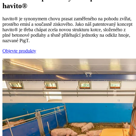
havito®
havito® je synonymem chovu prasat zaměřeného na pohodu zvířat,
prostého emisí a současně ziskového. Jako náš patentovaný koncept
havito® je třeba chápat zcela novou strukturu kotce, složeného z
plné betonové podlahy a těsně přiléhající jednotky na odkliz hnoje,
nazvané PigT.
Objevte produkty