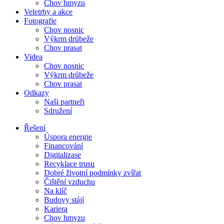
Chov hmyzu
Veletrhy a akce
Fotografie
Chov nosnic
Výkrm drůbeže
Chov prasat
Videa
Chov nosnic
Výkrm drůbeže
Chov prasat
Odkazy
Naši partneři
Sdružení
Řešení
Úspora energie
Financování
Digitalizase
Recyklace trusu
Dobré životní podmínky zvířat
Čištění vzduchu
Na klíč
Budovy stájí
Kariera
Chov hmyzu