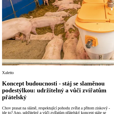
Xaletto
Koncept budoucnosti - stáj se slaměnou
podestýlkou: udržitelný a vůči zvířatům
přátelský
Chov prasat na slámě, respektující pohodu zvířat a přitom ziskový -
jde to? Ano, udržitelný a vůči zvířatům přátelský koncept stáje se