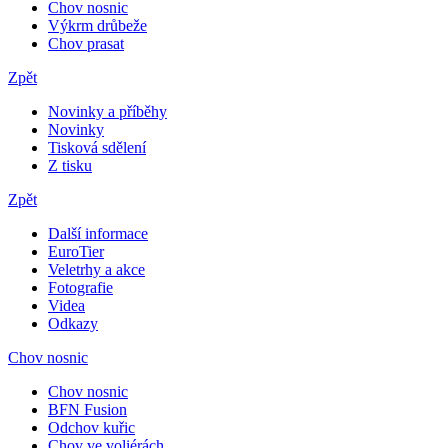
Chov nosnic
Výkrm drůbeže
Chov prasat
Zpět
Novinky a příběhy
Novinky
Tisková sdělení
Z tisku
Zpět
Další informace
EuroTier
Veletrhy a akce
Fotografie
Videa
Odkazy
Chov nosnic
Chov nosnic
BFN Fusion
Odchov kuřic
Chov ve voliérách