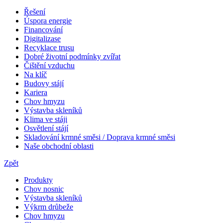
Řešení
Úspora energie
Financování
Digitalizase
Recyklace trusu
Dobré životní podmínky zvířat
Čištění vzduchu
Na klíč
Budovy stájí
Kariera
Chov hmyzu
Výstavba skleníků
Klima ve stáji
Osvětlení stájí
Skladování krmné směsi / Doprava krmné směsi
Naše obchodní oblasti
Zpět
Produkty
Chov nosnic
Výstavba skleníků
Výkrm drůbeže
Chov hmyzu