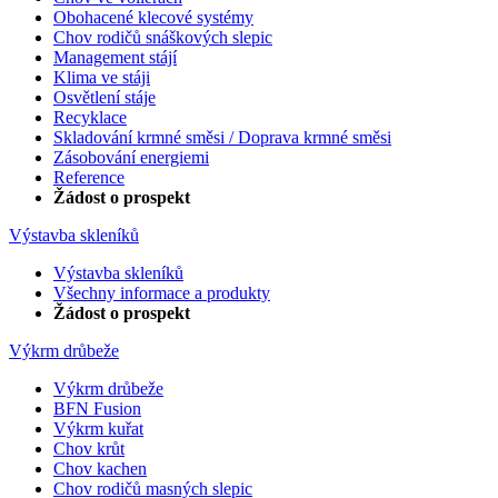
Obohacené klecové systémy
Chov rodičů snáškových slepic
Management stájí
Klima ve stáji
Osvětlení stáje
Recyklace
Skladování krmné směsi / Doprava krmné směsi
Zásobování energiemi
Reference
Žádost o prospekt
Výstavba skleníků
Výstavba skleníků
Všechny informace a produkty
Žádost o prospekt
Výkrm drůbeže
Výkrm drůbeže
BFN Fusion
Výkrm kuřat
Chov krůt
Chov kachen
Chov rodičů masných slepic