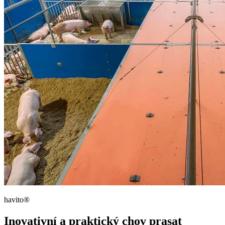
havito®
Inovativní a praktický chov prasat