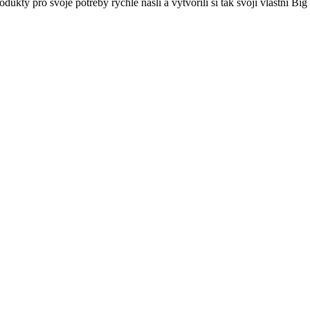
dukty pro svoje potřeby rychle našli a vytvořili si tak svoji vlastní Bi