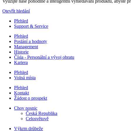
Využijte naše pohodlné a inteligentní vyhledávání produktů, abyste pro
Otevřít hledání
Přehled
Support & Service
Přehled
Poslání a hodnoty
Management
Historie
Čísla - Personální a vývoj obratu
Kariera
Přehled
Volná místa
Přehled
Kontakt
Žádost o prospekt
Chov nosnic
Česká Republika
Celosvětově
Výkrm drůbeže