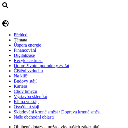
Přehled
Témata
Úspora energie
Financování
Digitalizase
Recyklace trusu
Dobré životní podmínky zvířat
Čištění vzduchu
Na klíč
Budovy stájí
Kariera
Chov hmyzu
Výstavba skleníků
Klima ve stáji
Osvětlení stájí
Skladování krmné směsi / Doprava krmné směsi
Naše obchodní oblasti
Oblíbené dotazy a požadavky našich zákazníků