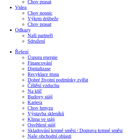
Chov prasat
Videa
Chov nosnic
Výkrm drůbeže
Chov prasat
Odkazy
Naši partneři
Sdružení
Řešení
Úspora energie
Financování
Digitalizase
Recyklace trusu
Dobré životní podmínky zvířat
Čištění vzduchu
Na klíč
Budovy stájí
Kariera
Chov hmyzu
Výstavba skleníků
Klima ve stáji
Osvětlení stájí
Skladování krmné směsi / Doprava krmné směsi
Naše obchodní oblasti