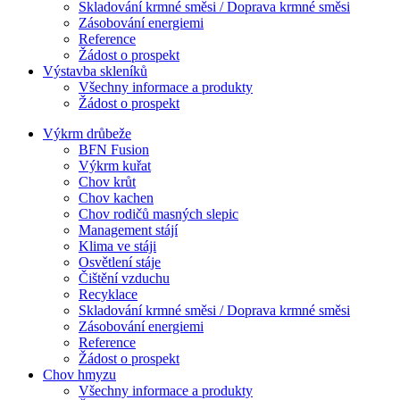
Skladování krmné směsi / Doprava krmné směsi
Zásobování energiemi
Reference
Žádost o prospekt
Výstavba skleníků
Všechny informace a produkty
Žádost o prospekt
Výkrm drůbeže
BFN Fusion
Výkrm kuřat
Chov krůt
Chov kachen
Chov rodičů masných slepic
Management stájí
Klima ve stáji
Osvětlení stáje
Čištění vzduchu
Recyklace
Skladování krmné směsi / Doprava krmné směsi
Zásobování energiemi
Reference
Žádost o prospekt
Chov hmyzu
Všechny informace a produkty