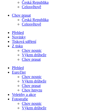
Česká Republika
Celosvětově
Chov prasat
Česká Republika
Celosvětově
Přehled
Novinky
Tisková sdělení
Z tisku
Chov nosnic
Výkrm drůbeže
Chov prasat
Přehled
EuroTier
Chov nosnic
Výkrm drůbeže
Chov prasat
Chov hmyzu
Veletrhy a akce
Fotografie
Chov nosnic
Výkrm drůbeže