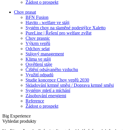
Žádost o prospekt
Chov prasat
BFN Fusion
Havito - welfare ve stáji
Systém chov na slaměné podestýlce Xaletto
PureLine | Řešení pro welfare zvířat
Chov prasnic
Výkrm vepřů
Odchov selat
Stájový management
Klima ve stáji
Osvětlení stáje
Čištění odsávaného vzduchu
Využití odpadů
Studie koncepce Chov vepřů 2030
Skladování krmné směsi / Doprava krmné směsi
Systémy mletí a míchání
Zásobování energiemi
Reference
Žádost o prospekt
Big Experience
Vyhledat produkty