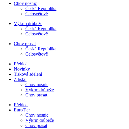
Chov nosnic
Česká Republika
Celosvětově
Výkrm drůbeže
Česká Republika
Celosvětově
Chov prasat
Česká Republika
Celosvětově
Přehled
Novinky
Tisková sdělení
Z tisku
Chov nosnic
Výkrm drůbeže
Chov prasat
Přehled
EuroTier
Chov nosnic
Výkrm drůbeže
Chov prasat