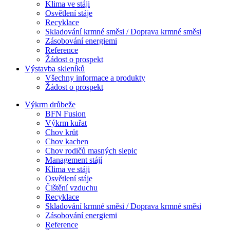
Klima ve stáji
Osvětlení stáje
Recyklace
Skladování krmné směsi / Doprava krmné směsi
Zásobování energiemi
Reference
Žádost o prospekt
Výstavba skleníků
Všechny informace a produkty
Žádost o prospekt
Výkrm drůbeže
BFN Fusion
Výkrm kuřat
Chov krůt
Chov kachen
Chov rodičů masných slepic
Management stájí
Klima ve stáji
Osvětlení stáje
Čištění vzduchu
Recyklace
Skladování krmné směsi / Doprava krmné směsi
Zásobování energiemi
Reference