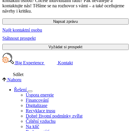
kontaktní osobu? Chcete individuální radu? Pak neváhejte a
kontaktujte nás! Těšíme se na rozhovor s vámi – a také oceňujeme
návrhy i kritiku.
Napsat zprávu
Najít kontaktní osobu
Stáhnout prospekt
Vyžádat si prospekt
Big Experience
Kontakt
Sdílet
Nahoru
Řešení
Úspora energie
Financování
Digitalizase
Recyklace trusu
Dobré životní podmínky zvířat
Čištění vzduchu
Na klíč