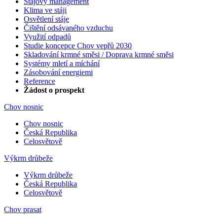
Stájový management
Klima ve stáji
Osvětlení stáje
Čištění odsávaného vzduchu
Využití odpadů
Studie koncepce Chov vepřů 2030
Skladování krmné směsi / Doprava krmné směsi
Systémy mletí a míchání
Zásobování energiemi
Reference
Žádost o prospekt
Chov nosnic
Chov nosnic
Česká Republika
Celosvětově
Výkrm drůbeže
Výkrm drůbeže
Česká Republika
Celosvětově
Chov prasat