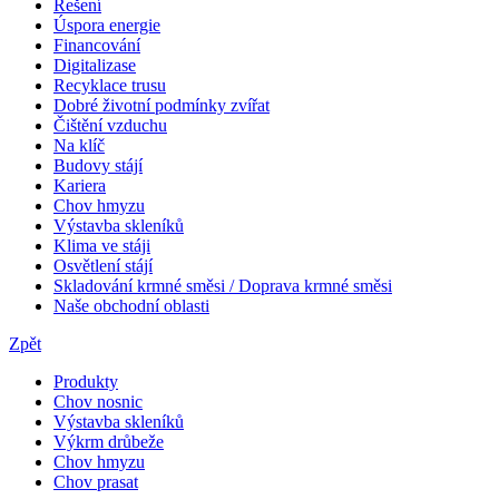
Řešení
Úspora energie
Financování
Digitalizase
Recyklace trusu
Dobré životní podmínky zvířat
Čištění vzduchu
Na klíč
Budovy stájí
Kariera
Chov hmyzu
Výstavba skleníků
Klima ve stáji
Osvětlení stájí
Skladování krmné směsi / Doprava krmné směsi
Naše obchodní oblasti
Zpět
Produkty
Chov nosnic
Výstavba skleníků
Výkrm drůbeže
Chov hmyzu
Chov prasat