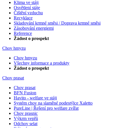
Klima ve stáji
Osvětlení stáje
Čištění vzduchu
Recyklace
Skladování krmné směsi / Doprava krmné směsi
Zásobování energiemi
Reference
Žádost o prospekt
Chov hmyzu
Chov hmyzu
Všechny informace a produkty
Žádost o prospekt
Chov prasat
Chov prasat
BFN Fusion
Havito - welfare ve stáji
Systém chov na slaměné podestýlce Xaletto
PureLine | Řešení pro welfare zvířat
Chov prasnic
Výkrm vepřů
Odchov selat