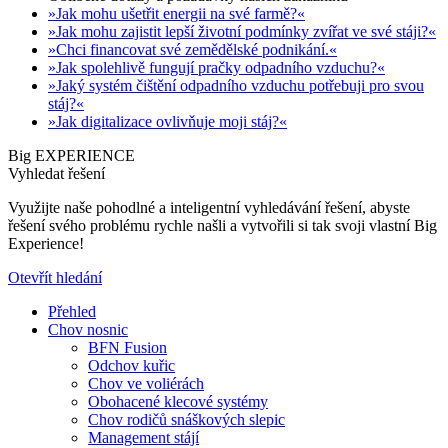
»Jak mohu ušetřit energii na své farmě?«
»Jak mohu zajistit lepší životní podmínky zvířat ve své stáji?«
»Chci financovat své zemědělské podnikání.«
»Jak spolehlivě fungují pračky odpadního vzduchu?«
»Jaký systém čištění odpadního vzduchu potřebuji pro svou
stáj?«
»Jak digitalizace ovlivňuje moji stáj?«
Big EXPERIENCE
Vyhledat řešení
Využijte naše pohodlné a inteligentní vyhledávání řešení, abyste
řešení svého problému rychle našli a vytvořili si tak svoji vlastní Big
Experience!
Otevřít hledání
Přehled
Chov nosnic
BFN Fusion
Odchov kuřic
Chov ve voliérách
Obohacené klecové systémy
Chov rodičů snáškových slepic
Management stájí