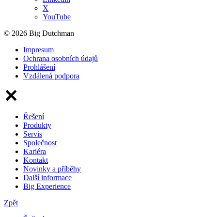
X
YouTube
© 2026 Big Dutchman
Impresum
Ochrana osobních údajů
Prohlášení
Vzdálená podpora
Řešení
Produkty
Servis
Společnost
Kariéra
Kontakt
Novinky a příběhy
Další informace
Big Experience
Zpět