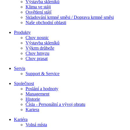
Výstavba skleníků
Klima ve stáji
Osvětlení stájí
Skladování krmné směsi / Doprava krmné směsi
Naše obchodní oblasti
Produkty
Chov nosnic
Výstavba skleníků
Výkrm drůbeže
Chov hmyzu
Chov prasat
Servis
Support & Service
Společnost
Poslání a hodnoty
Management
Historie
Čísla - Personální a vývoj obratu
Kariera
Kariéra
Volná místa