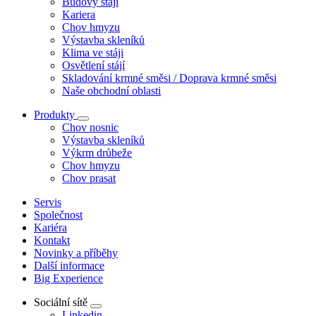
Budovy stájí
Kariera
Chov hmyzu
Výstavba skleníků
Klima ve stáji
Osvětlení stájí
Skladování krmné směsi / Doprava krmné směsi
Naše obchodní oblasti
Produkty
Chov nosnic
Výstavba skleníků
Výkrm drůbeže
Chov hmyzu
Chov prasat
Servis
Společnost
Kariéra
Kontakt
Novinky a příběhy
Další informace
Big Experience
Sociální sítě
Linkedin