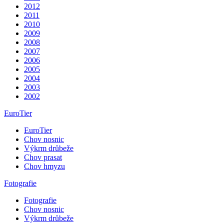
2012
2011
2010
2009
2008
2007
2006
2005
2004
2003
2002
EuroTier
EuroTier
Chov nosnic
Výkrm drůbeže
Chov prasat
Chov hmyzu
Fotografie
Fotografie
Chov nosnic
Výkrm drůbeže