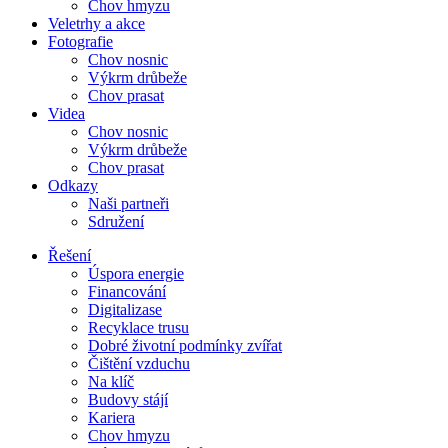
Chov hmyzu
Veletrhy a akce
Fotografie
Chov nosnic
Výkrm drůbeže
Chov prasat
Videa
Chov nosnic
Výkrm drůbeže
Chov prasat
Odkazy
Naši partneři
Sdružení
Řešení
Úspora energie
Financování
Digitalizase
Recyklace trusu
Dobré životní podmínky zvířat
Čištění vzduchu
Na klíč
Budovy stájí
Kariera
Chov hmyzu