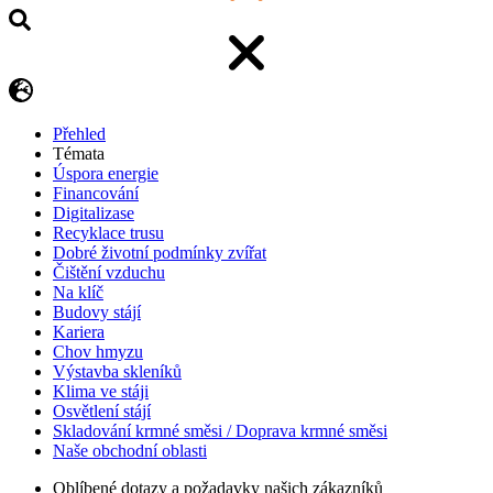
Přehled
Témata
Úspora energie
Financování
Digitalizase
Recyklace trusu
Dobré životní podmínky zvířat
Čištění vzduchu
Na klíč
Budovy stájí
Kariera
Chov hmyzu
Výstavba skleníků
Klima ve stáji
Osvětlení stájí
Skladování krmné směsi / Doprava krmné směsi
Naše obchodní oblasti
Oblíbené dotazy a požadavky našich zákazníků