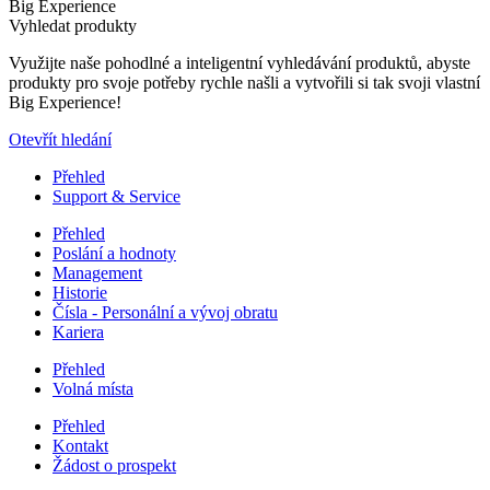
Big Experience
Vyhledat produkty
Využijte naše pohodlné a inteligentní vyhledávání produktů, abyste
produkty pro svoje potřeby rychle našli a vytvořili si tak svoji vlastní
Big Experience!
Otevřít hledání
Přehled
Support & Service
Přehled
Poslání a hodnoty
Management
Historie
Čísla - Personální a vývoj obratu
Kariera
Přehled
Volná místa
Přehled
Kontakt
Žádost o prospekt