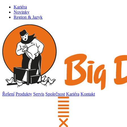
Kariéra
Novinky
Region & Jazyk
Řešení
Produkty
Servis
Společnost
Kariéra
Kontakt