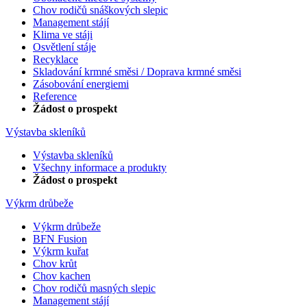
Chov rodičů snáškových slepic
Management stájí
Klima ve stáji
Osvětlení stáje
Recyklace
Skladování krmné směsi / Doprava krmné směsi
Zásobování energiemi
Reference
Žádost o prospekt
Výstavba skleníků
Výstavba skleníků
Všechny informace a produkty
Žádost o prospekt
Výkrm drůbeže
Výkrm drůbeže
BFN Fusion
Výkrm kuřat
Chov krůt
Chov kachen
Chov rodičů masných slepic
Management stájí