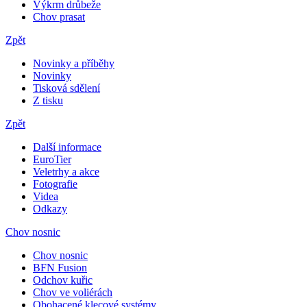
Výkrm drůbeže
Chov prasat
Zpět
Novinky a příběhy
Novinky
Tisková sdělení
Z tisku
Zpět
Další informace
EuroTier
Veletrhy a akce
Fotografie
Videa
Odkazy
Chov nosnic
Chov nosnic
BFN Fusion
Odchov kuřic
Chov ve voliérách
Obohacené klecové systémy