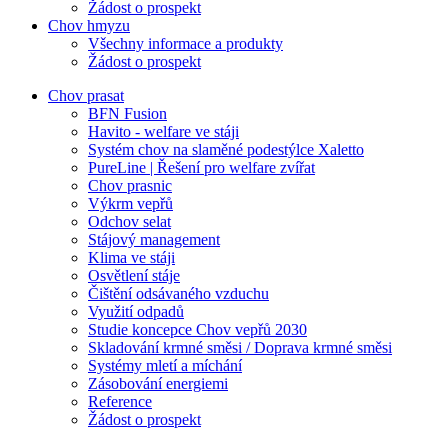
Žádost o prospekt
Chov hmyzu
Všechny informace a produkty
Žádost o prospekt
Chov prasat
BFN Fusion
Havito - welfare ve stáji
Systém chov na slaměné podestýlce Xaletto
PureLine | Řešení pro welfare zvířat
Chov prasnic
Výkrm vepřů
Odchov selat
Stájový management
Klima ve stáji
Osvětlení stáje
Čištění odsávaného vzduchu
Využití odpadů
Studie koncepce Chov vepřů 2030
Skladování krmné směsi / Doprava krmné směsi
Systémy mletí a míchání
Zásobování energiemi
Reference
Žádost o prospekt