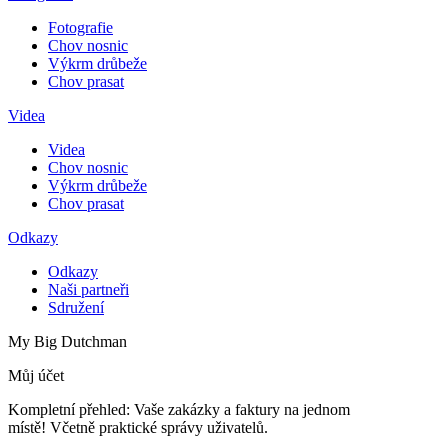
Fotografie
Chov nosnic
Výkrm drůbeže
Chov prasat
Videa
Videa
Chov nosnic
Výkrm drůbeže
Chov prasat
Odkazy
Odkazy
Naši partneři
Sdružení
My Big Dutchman
Můj účet
Kompletní přehled: Vaše zakázky a faktury na jednom
místě! Včetně praktické správy uživatelů.