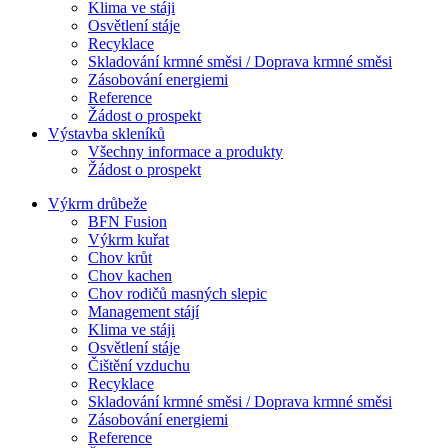
Klima ve stáji
Osvětlení stáje
Recyklace
Skladování krmné směsi / Doprava krmné směsi
Zásobování energiemi
Reference
Žádost o prospekt
Výstavba skleníků
Všechny informace a produkty
Žádost o prospekt
Výkrm drůbeže
BFN Fusion
Výkrm kuřat
Chov krůt
Chov kachen
Chov rodičů masných slepic
Management stájí
Klima ve stáji
Osvětlení stáje
Čištění vzduchu
Recyklace
Skladování krmné směsi / Doprava krmné směsi
Zásobování energiemi
Reference