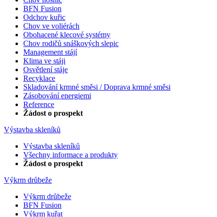
BFN Fusion
Odchov kuřic
Chov ve voliérách
Obohacené klecové systémy
Chov rodičů snáškových slepic
Management stájí
Klima ve stáji
Osvětlení stáje
Recyklace
Skladování krmné směsi / Doprava krmné směsi
Zásobování energiemi
Reference
Žádost o prospekt
Výstavba skleníků
Výstavba skleníků
Všechny informace a produkty
Žádost o prospekt
Výkrm drůbeže
Výkrm drůbeže
BFN Fusion
Výkrm kuřat