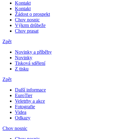
Kontakt
Kontakt
Žádost o prospekt
Chov nosnic
Výkrm drůbeže
Chov prasat
Zpět
Novinky a příběhy
Novinky
Tisková sdělení
Z tisku
Zpět
Další informace
EuroTier
Veletrhy a akce
Fotografie
Videa
Odkazy
Chov nosnic
Chov nosnic