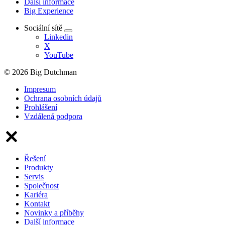
Další informace
Big Experience
Sociální sítě
Linkedin
X
YouTube
© 2026 Big Dutchman
Impresum
Ochrana osobních údajů
Prohlášení
Vzdálená podpora
Řešení
Produkty
Servis
Společnost
Kariéra
Kontakt
Novinky a příběhy
Další informace