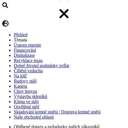
Přehled
Témata
Úspora energie
Financování
Digitalizase
Recyklace trusu
Dobré životní podmínky zvířat
Čištění vzduchu
Na klíč
Budovy stájí
Kariera
Chov hmyzu
Výstavba skleníků
Klima ve stáji
Osvětlení stájí
Skladování krmné směsi / Doprava krmné směsi
Naše obchodní oblasti
Oblíbené dotazy a požadavky našich zákazníků