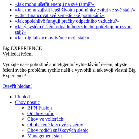
»Jak mohu ušetřit energii na své farmě?«
»Jak mohu zajistit lepší životní podmínky zvířat ve své stáji?«
»Chci financovat své zemědělské podnikání.«
»Jak spolehlivě fungují pračky odpadního vzduchu?«
»Jaký systém čištění odpadního vzduchu potřebuji pro svou
stáj?«
»Jak digitalizace ovlivňuje moji stáj?«
Big EXPERIENCE
Vyhledat řešení
Využijte naše pohodlné a inteligentní vyhledávání řešení, abyste
řešení svého problému rychle našli a vytvořili si tak svoji vlastní Big
Experience!
Otevřít hledání
Přehled
Chov nosnic
BFN Fusion
Odchov kuřic
Chov ve voliérách
Obohacené klecové systémy
Chov rodičů snáškových slepic
Management stájí