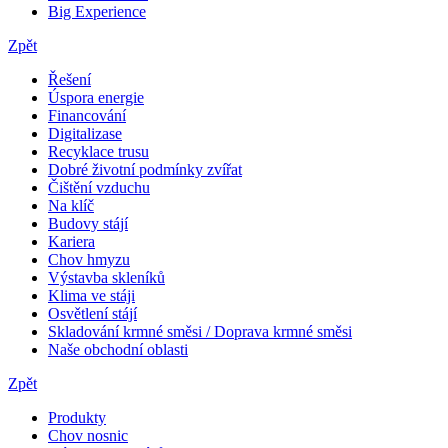
Big Experience
Zpět
Řešení
Úspora energie
Financování
Digitalizase
Recyklace trusu
Dobré životní podmínky zvířat
Čištění vzduchu
Na klíč
Budovy stájí
Kariera
Chov hmyzu
Výstavba skleníků
Klima ve stáji
Osvětlení stájí
Skladování krmné směsi / Doprava krmné směsi
Naše obchodní oblasti
Zpět
Produkty
Chov nosnic