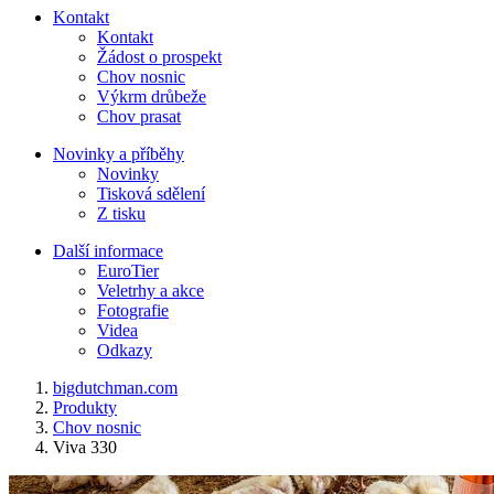
Kontakt
Kontakt
Žádost o prospekt
Chov nosnic
Výkrm drůbeže
Chov prasat
Novinky a příběhy
Novinky
Tisková sdělení
Z tisku
Další informace
EuroTier
Veletrhy a akce
Fotografie
Videa
Odkazy
bigdutchman.com
Produkty
Chov nosnic
Viva 330