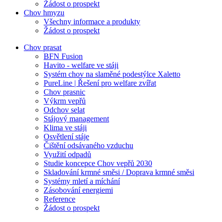
Žádost o prospekt
Chov hmyzu
Všechny informace a produkty
Žádost o prospekt
Chov prasat
BFN Fusion
Havito - welfare ve stáji
Systém chov na slaměné podestýlce Xaletto
PureLine | Řešení pro welfare zvířat
Chov prasnic
Výkrm vepřů
Odchov selat
Stájový management
Klima ve stáji
Osvětlení stáje
Čištění odsávaného vzduchu
Využití odpadů
Studie koncepce Chov vepřů 2030
Skladování krmné směsi / Doprava krmné směsi
Systémy mletí a míchání
Zásobování energiemi
Reference
Žádost o prospekt