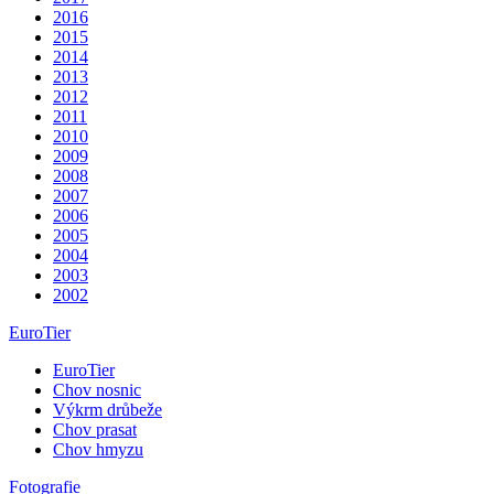
2016
2015
2014
2013
2012
2011
2010
2009
2008
2007
2006
2005
2004
2003
2002
EuroTier
EuroTier
Chov nosnic
Výkrm drůbeže
Chov prasat
Chov hmyzu
Fotografie