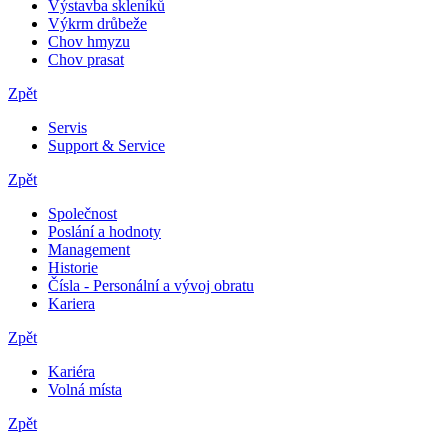
Výstavba skleníků
Výkrm drůbeže
Chov hmyzu
Chov prasat
Zpět
Servis
Support & Service
Zpět
Společnost
Poslání a hodnoty
Management
Historie
Čísla - Personální a vývoj obratu
Kariera
Zpět
Kariéra
Volná místa
Zpět