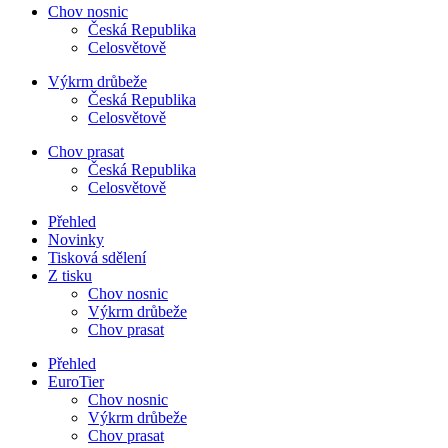
Chov nosnic
Česká Republika
Celosvětově
Výkrm drůbeže
Česká Republika
Celosvětově
Chov prasat
Česká Republika
Celosvětově
Přehled
Novinky
Tisková sdělení
Z tisku
Chov nosnic
Výkrm drůbeže
Chov prasat
Přehled
EuroTier
Chov nosnic
Výkrm drůbeže
Chov prasat