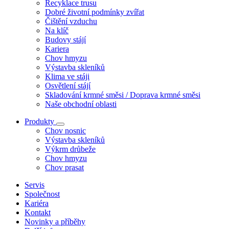
Recyklace trusu
Dobré životní podmínky zvířat
Čištění vzduchu
Na klíč
Budovy stájí
Kariera
Chov hmyzu
Výstavba skleníků
Klima ve stáji
Osvětlení stájí
Skladování krmné směsi / Doprava krmné směsi
Naše obchodní oblasti
Produkty
Chov nosnic
Výstavba skleníků
Výkrm drůbeže
Chov hmyzu
Chov prasat
Servis
Společnost
Kariéra
Kontakt
Novinky a příběhy