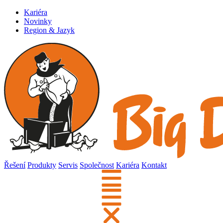
Kariéra
Novinky
Region & Jazyk
Řešení
Produkty
Servis
Společnost
Kariéra
Kontakt