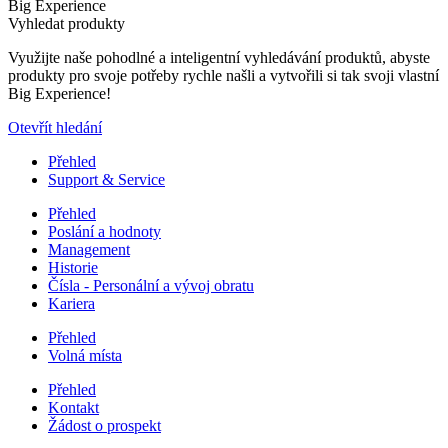
Big Experience
Vyhledat produkty
Využijte naše pohodlné a inteligentní vyhledávání produktů, abyste
produkty pro svoje potřeby rychle našli a vytvořili si tak svoji vlastní
Big Experience!
Otevřít hledání
Přehled
Support & Service
Přehled
Poslání a hodnoty
Management
Historie
Čísla - Personální a vývoj obratu
Kariera
Přehled
Volná místa
Přehled
Kontakt
Žádost o prospekt