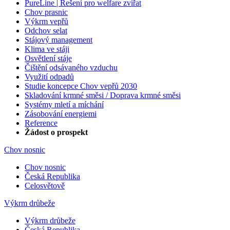
PureLine | Řešení pro welfare zvířat
Chov prasnic
Výkrm vepřů
Odchov selat
Stájový management
Klima ve stáji
Osvětlení stáje
Čištění odsávaného vzduchu
Využití odpadů
Studie koncepce Chov vepřů 2030
Skladování krmné směsi / Doprava krmné směsi
Systémy mletí a míchání
Zásobování energiemi
Reference
Žádost o prospekt
Chov nosnic
Chov nosnic
Česká Republika
Celosvětově
Výkrm drůbeže
Výkrm drůbeže
Česká Republika