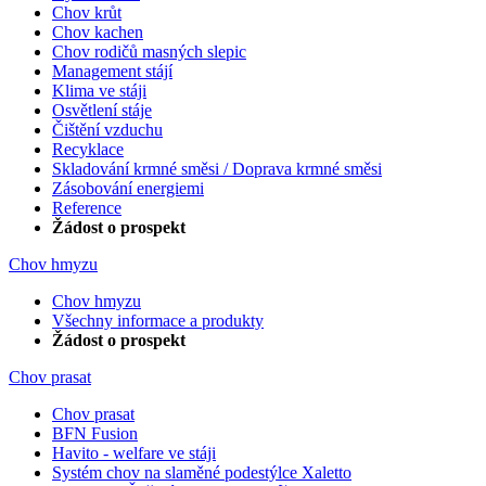
Chov krůt
Chov kachen
Chov rodičů masných slepic
Management stájí
Klima ve stáji
Osvětlení stáje
Čištění vzduchu
Recyklace
Skladování krmné směsi / Doprava krmné směsi
Zásobování energiemi
Reference
Žádost o prospekt
Chov hmyzu
Chov hmyzu
Všechny informace a produkty
Žádost o prospekt
Chov prasat
Chov prasat
BFN Fusion
Havito - welfare ve stáji
Systém chov na slaměné podestýlce Xaletto