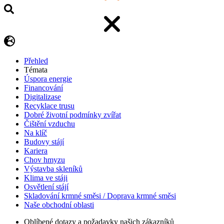
Přehled
Témata
Úspora energie
Financování
Digitalizase
Recyklace trusu
Dobré životní podmínky zvířat
Čištění vzduchu
Na klíč
Budovy stájí
Kariera
Chov hmyzu
Výstavba skleníků
Klima ve stáji
Osvětlení stájí
Skladování krmné směsi / Doprava krmné směsi
Naše obchodní oblasti
Oblíbené dotazy a požadavky našich zákazníků