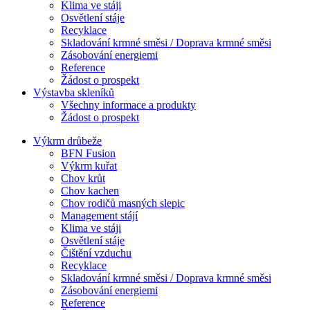
Klima ve stáji
Osvětlení stáje
Recyklace
Skladování krmné směsi / Doprava krmné směsi
Zásobování energiemi
Reference
Žádost o prospekt
Výstavba skleníků
Všechny informace a produkty
Žádost o prospekt
Výkrm drůbeže
BFN Fusion
Výkrm kuřat
Chov krůt
Chov kachen
Chov rodičů masných slepic
Management stájí
Klima ve stáji
Osvětlení stáje
Čištění vzduchu
Recyklace
Skladování krmné směsi / Doprava krmné směsi
Zásobování energiemi
Reference