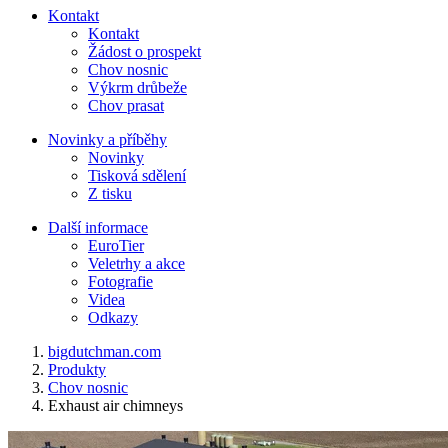
Kontakt
Kontakt
Žádost o prospekt
Chov nosnic
Výkrm drůbeže
Chov prasat
Novinky a příběhy
Novinky
Tisková sdělení
Z tisku
Další informace
EuroTier
Veletrhy a akce
Fotografie
Videa
Odkazy
bigdutchman.com
Produkty
Chov nosnic
Exhaust air chimneys