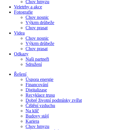
Chov hmyzu
Veletrhy a akce
Fotografie
Chov nosnic
Výkrm drůbeže
Chov prasat
Videa
Chov nosnic
Výkrm drůbeže
Chov prasat
Odkazy
Naši partneři
Sdružení
Řešení
Úspora energie
Financování
Digitalizase
Recyklace trusu
Dobré životní podmínky zvířat
Čištění vzduchu
Na klíč
Budovy stájí
Kariera
Chov hmyzu