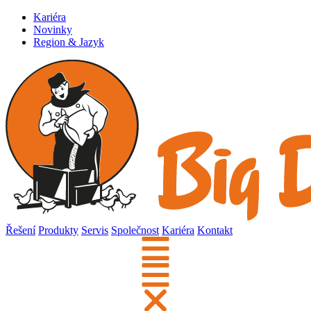
Kariéra
Novinky
Region & Jazyk
Řešení
Produkty
Servis
Společnost
Kariéra
Kontakt