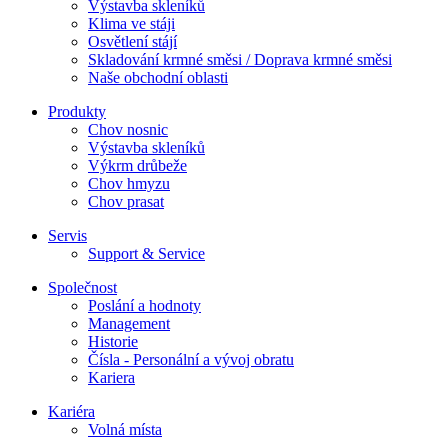
Výstavba skleníků
Klima ve stáji
Osvětlení stájí
Skladování krmné směsi / Doprava krmné směsi
Naše obchodní oblasti
Produkty
Chov nosnic
Výstavba skleníků
Výkrm drůbeže
Chov hmyzu
Chov prasat
Servis
Support & Service
Společnost
Poslání a hodnoty
Management
Historie
Čísla - Personální a vývoj obratu
Kariera
Kariéra
Volná místa