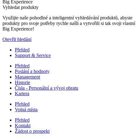
Big Experience
Vyhledat produkty
Využijte naše pohodlné a inteligentní vyhledávání produktů, abyste
produkty pro svoje potřeby rychle našli a vytvořili si tak svoji vlastní
Big Experience!
Otevřít hledání
Přehled
Support & Service
Přehled
Poslání a hodnoty
Management
Historie
Čísla - Personální a vývoj obratu
Kariera
Přehled
Volná místa
Přehled
Kontakt
Žádost o prospekt