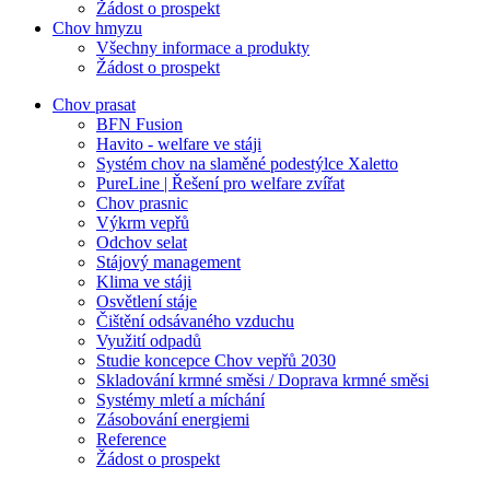
Žádost o prospekt
Chov hmyzu
Všechny informace a produkty
Žádost o prospekt
Chov prasat
BFN Fusion
Havito - welfare ve stáji
Systém chov na slaměné podestýlce Xaletto
PureLine | Řešení pro welfare zvířat
Chov prasnic
Výkrm vepřů
Odchov selat
Stájový management
Klima ve stáji
Osvětlení stáje
Čištění odsávaného vzduchu
Využití odpadů
Studie koncepce Chov vepřů 2030
Skladování krmné směsi / Doprava krmné směsi
Systémy mletí a míchání
Zásobování energiemi
Reference
Žádost o prospekt