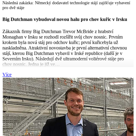
Následná zakázka: Německý dodavatel technologie stájí zajišťuje vybavení
pro dvě stáje
Big Dutchman vybudoval novou halu pro chov kuřic v Irsku
Zákazník firmy Big Dutchman Trevor McBride z hrabství
Monaghan v Irsku se rozhodl rozšířit svůj chov nosnic. Prvním
krokem byla nová stáj pro odchov kuřic; první kuřicebyla už
naskladněna. Atraktivní novostavba je první alternativní chovnou
stájí, kterou Big Dutchman vybavil v Irské republice (další je v
Severním Irsku). Následují dvě ultramoderní voliérové ​​stáje pro
chov nosnic. Jedna je již ve…
Více