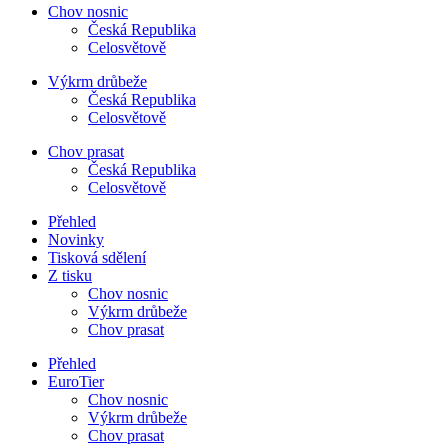
Chov nosnic
Česká Republika
Celosvětově
Výkrm drůbeže
Česká Republika
Celosvětově
Chov prasat
Česká Republika
Celosvětově
Přehled
Novinky
Tisková sdělení
Z tisku
Chov nosnic
Výkrm drůbeže
Chov prasat
Přehled
EuroTier
Chov nosnic
Výkrm drůbeže
Chov prasat