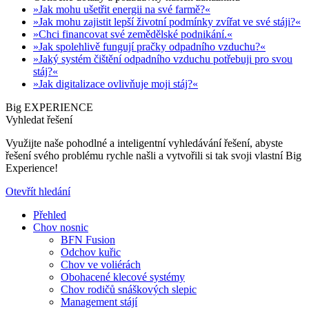
»Jak mohu ušetřit energii na své farmě?«
»Jak mohu zajistit lepší životní podmínky zvířat ve své stáji?«
»Chci financovat své zemědělské podnikání.«
»Jak spolehlivě fungují pračky odpadního vzduchu?«
»Jaký systém čištění odpadního vzduchu potřebuji pro svou
stáj?«
»Jak digitalizace ovlivňuje moji stáj?«
Big EXPERIENCE
Vyhledat řešení
Využijte naše pohodlné a inteligentní vyhledávání řešení, abyste
řešení svého problému rychle našli a vytvořili si tak svoji vlastní Big
Experience!
Otevřít hledání
Přehled
Chov nosnic
BFN Fusion
Odchov kuřic
Chov ve voliérách
Obohacené klecové systémy
Chov rodičů snáškových slepic
Management stájí