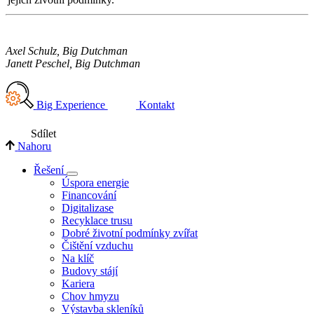
Axel Schulz, Big Dutchman
Janett Peschel, Big Dutchman
Big Experience
Kontakt
Sdílet
Nahoru
Řešení
Úspora energie
Financování
Digitalizase
Recyklace trusu
Dobré životní podmínky zvířat
Čištění vzduchu
Na klíč
Budovy stájí
Kariera
Chov hmyzu
Výstavba skleníků