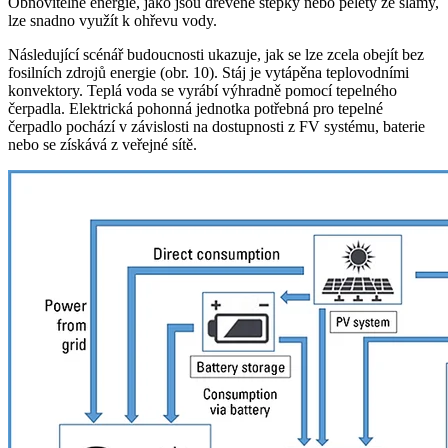
Obnovitelné energie, jako jsou dřevěné štěpky nebo pelety ze slámy,
lze snadno využít k ohřevu vody.
Následující scénář budoucnosti ukazuje, jak se lze zcela obejít bez
fosilních zdrojů energie (obr. 10). Stáj je vytápěna teplovodními
konvektory. Teplá voda se vyrábí výhradně pomocí tepelného
čerpadla. Elektrická pohonná jednotka potřebná pro tepelné
čerpadlo pochází v závislosti na dostupnosti z FV systému, baterie
nebo se získává z veřejné sítě.