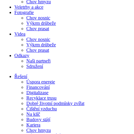
Chov hmyzu
Veletrhy a akce
Fotografie
Chov nosnic
Výkrm drůbeže
Chov prasat
Videa
Chov nosnic
Výkrm drůbeže
Chov prasat
Odkazy
Naši partneři
Sdružení
Řešení
Úspora energie
Financování
Digitalizase
Recyklace trusu
Dobré životní podmínky zvířat
Čištění vzduchu
Na klíč
Budovy stájí
Kariera
Chov hmyzu