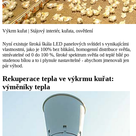
Výkrm kuřat | Stájový interiér, kuřata, osvětlení
Nyní existuje široká škála LED panelových svítidel s vynikajícími
vlastnostmi, jako je 100% bez blikání, homogenní distribuce světla,
stmívatelné od 0 do 100 %, široké spektrum světla od teplé bílé po
studenou bílou a to i plynule nastavitelné - abychom jmenovali jen
pár výhod.
Rekuperace tepla ve výkrmu kuřat:
výměníky tepla