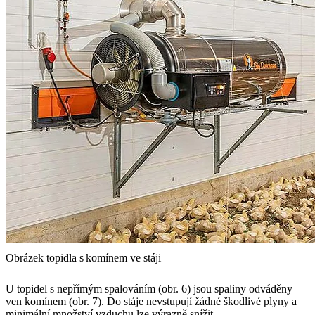
Obrázek topidla s komínem ve stáji
U topidel s nepřímým spalováním (obr. 6) jsou spaliny odváděny
ven komínem (obr. 7). Do stáje nevstupují žádné škodlivé plyny a
minimální množství vzduchu lze výrazně snížit.