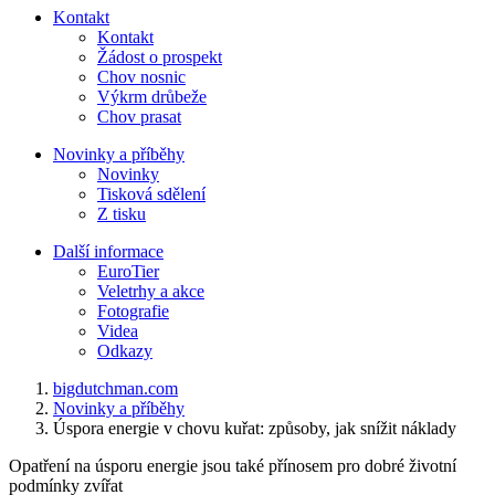
Kontakt
Kontakt
Žádost o prospekt
Chov nosnic
Výkrm drůbeže
Chov prasat
Novinky a příběhy
Novinky
Tisková sdělení
Z tisku
Další informace
EuroTier
Veletrhy a akce
Fotografie
Videa
Odkazy
bigdutchman.com
Novinky a příběhy
Úspora energie v chovu kuřat: způsoby, jak snížit náklady
Opatření na úsporu energie jsou také přínosem pro dobré životní
podmínky zvířat