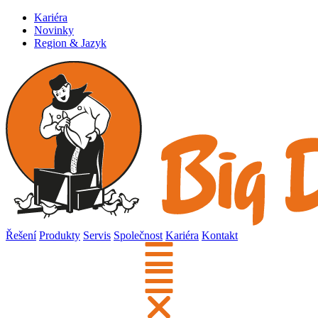
Kariéra
Novinky
Region & Jazyk
Řešení
Produkty
Servis
Společnost
Kariéra
Kontakt