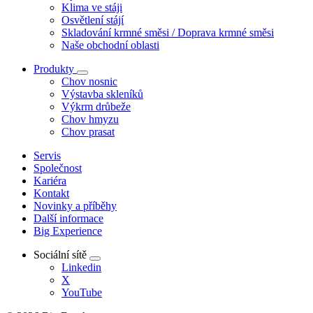
Klima ve stáji
Osvětlení stájí
Skladování krmné směsi / Doprava krmné směsi
Naše obchodní oblasti
Produkty
Chov nosnic
Výstavba skleníků
Výkrm drůbeže
Chov hmyzu
Chov prasat
Servis
Společnost
Kariéra
Kontakt
Novinky a příběhy
Další informace
Big Experience
Sociální sítě
Linkedin
X
YouTube