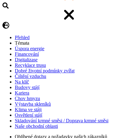
Přehled
Témata
Úspora energie
Financování
Digitalizase
Recyklace trusu
Dobré životní podmínky zvířat
Čištění vzduchu
Na klíč
Budovy stájí
Kariera
Chov hmyzu
Výstavba skleníků
Klima ve stáji
Osvětlení stájí
Skladování krmné směsi / Doprava krmné směsi
Naše obchodní oblasti
Oblíbené dotazy a požadavky našich zákazníků