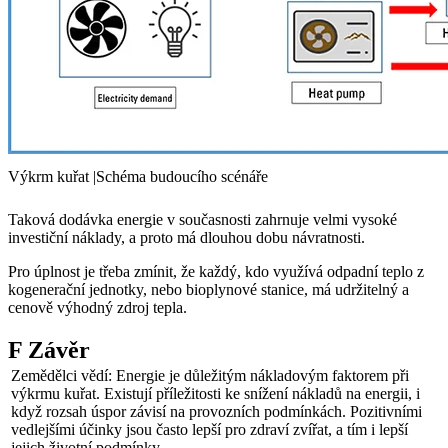
Výkrm kuřat |Schéma budoucího scénáře
Taková dodávka energie v současnosti zahrnuje velmi vysoké
investiční náklady, a proto má dlouhou dobu návratnosti.
Pro úplnost je třeba zmínit, že každý, kdo využívá odpadní teplo z
kogenerační jednotky, nebo bioplynové stanice, má udržitelný a
cenově výhodný zdroj tepla.
F Závěr
Zemědělci vědí: Energie je důležitým nákladovým faktorem při
výkrmu kuřat. Existují příležitosti ke snížení nákladů na energii, i
když rozsah úspor závisí na provozních podmínkách. Pozitivními
vedlejšími účinky jsou často lepší pro zdraví zvířat, a tím i lepší
jejich životní podmínky.