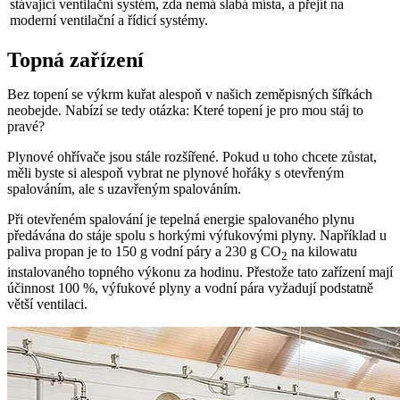
stávající ventilační systém, zda nemá slabá místa, a přejít na
moderní ventilační a řídicí systémy.
Topná zařízení
Bez topení se výkrm kuřat alespoň v našich zeměpisných šířkách
neobejde. Nabízí se tedy otázka: Které topení je pro mou stáj to
pravé?
Plynové ohřívače jsou stále rozšířené. Pokud u toho chcete zůstat,
měli byste si alespoň vybrat ne plynové hořáky s otevřeným
spalováním, ale s uzavřeným spalováním.
Při otevřeném spalování je tepelná energie spalovaného plynu
předávána do stáje spolu s horkými výfukovými plyny. Například u
paliva propan je to 150 g vodní páry a 230 g CO
na kilowatu
2
instalovaného topného výkonu za hodinu. Přestože tato zařízení mají
účinnost 100 %, výfukové plyny a vodní pára vyžadují podstatně
větší ventilaci.