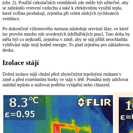
(obr. 2). Použití cirkulačních ventilátorů zde může být užitečné, aby
se zabránilo vrstvení vzduchu a také k efektivnímu využití tepla,
které zvířata produkují, zejména při velmi nízkých rychlostech
ventilace.
Po dokončení výkrmového turnusu následuje servisní fáze, ve které
lze provést mnoho zde uvedených údržbářských prací. Tato doba by
měla být co nejkratší, zejména v zimě, aby se stáj příliš neochladila:
vyhřívání stáje stojí hodně energie; To platí zejména pro základovou
desku.
Izolace stájí
Dobrá izolace stájí chrání před zbytečnými tepelnými ztrátami v
zimě a před extrémními horky ve stáji v létě. Pomáhá tedy udržovat
stabilní teplotu a snižovat potřebu vytápění nebo chlazení.