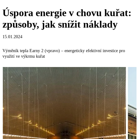
Úspora energie v chovu kuřat:
způsoby, jak snížit náklady
15.01.2024
Výměník tepla Earny 2 (vpravo) – energeticky efektivní investice pro
využití ve výkrmu kuřat