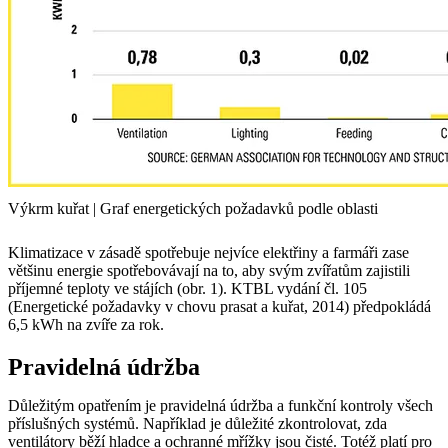
Výkrm kuřat | Graf energetických požadavků podle oblasti
Klimatizace v zásadě spotřebuje nejvíce elektřiny a farmáři zase
většinu energie spotřebovávají na to, aby svým zvířatům zajistili
příjemné teploty ve stájích (obr. 1). KTBL vydání čl. 105
(Energetické požadavky v chovu prasat a kuřat, 2014) předpokládá
6,5 kWh na zvíře za rok.
Pravidelná údržba
Důležitým opatřením je pravidelná údržba a funkční kontroly všech
příslušných systémů. Například je důležité zkontrolovat, zda
ventilátory běží hladce a ochranné mřížky jsou čisté. Totéž platí pro