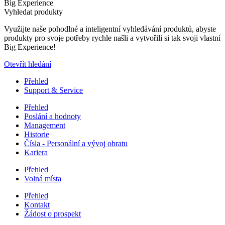
Big Experience
Vyhledat produkty
Využijte naše pohodlné a inteligentní vyhledávání produktů, abyste
produkty pro svoje potřeby rychle našli a vytvořili si tak svoji vlastní
Big Experience!
Otevřít hledání
Přehled
Support & Service
Přehled
Poslání a hodnoty
Management
Historie
Čísla - Personální a vývoj obratu
Kariera
Přehled
Volná místa
Přehled
Kontakt
Žádost o prospekt