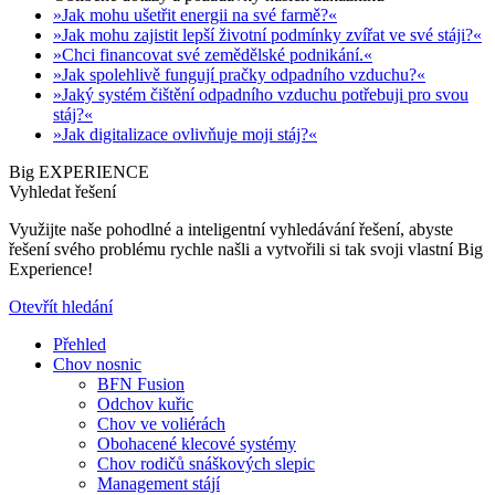
»Jak mohu ušetřit energii na své farmě?«
»Jak mohu zajistit lepší životní podmínky zvířat ve své stáji?«
»Chci financovat své zemědělské podnikání.«
»Jak spolehlivě fungují pračky odpadního vzduchu?«
»Jaký systém čištění odpadního vzduchu potřebuji pro svou
stáj?«
»Jak digitalizace ovlivňuje moji stáj?«
Big EXPERIENCE
Vyhledat řešení
Využijte naše pohodlné a inteligentní vyhledávání řešení, abyste
řešení svého problému rychle našli a vytvořili si tak svoji vlastní Big
Experience!
Otevřít hledání
Přehled
Chov nosnic
BFN Fusion
Odchov kuřic
Chov ve voliérách
Obohacené klecové systémy
Chov rodičů snáškových slepic
Management stájí