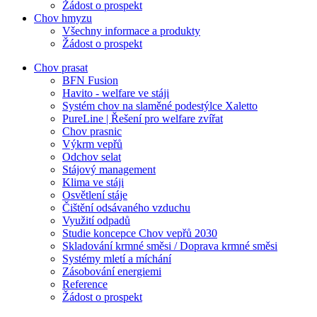
Žádost o prospekt
Chov hmyzu
Všechny informace a produkty
Žádost o prospekt
Chov prasat
BFN Fusion
Havito - welfare ve stáji
Systém chov na slaměné podestýlce Xaletto
PureLine | Řešení pro welfare zvířat
Chov prasnic
Výkrm vepřů
Odchov selat
Stájový management
Klima ve stáji
Osvětlení stáje
Čištění odsávaného vzduchu
Využití odpadů
Studie koncepce Chov vepřů 2030
Skladování krmné směsi / Doprava krmné směsi
Systémy mletí a míchání
Zásobování energiemi
Reference
Žádost o prospekt