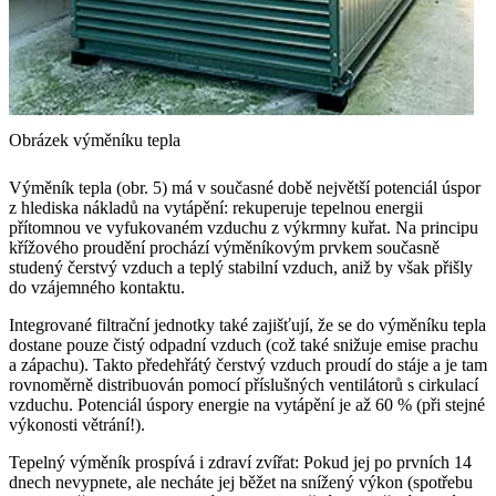
Obrázek výměníku tepla
Výměník tepla (obr. 5) má v současné době největší potenciál úspor
z hlediska nákladů na vytápění: rekuperuje tepelnou energii
přítomnou ve vyfukovaném vzduchu z výkrmny kuřat. Na principu
křížového proudění prochází výměníkovým prvkem současně
studený čerstvý vzduch a teplý stabilní vzduch, aniž by však přišly
do vzájemného kontaktu.
Integrované filtrační jednotky také zajišťují, že se do výměníku tepla
dostane pouze čistý odpadní vzduch (což také snižuje emise prachu
a zápachu). Takto předehřátý čerstvý vzduch proudí do stáje a je tam
rovnoměrně distribuován pomocí příslušných ventilátorů s cirkulací
vzduchu. Potenciál úspory energie na vytápění je až 60 % (při stejné
výkonosti větrání!).
Tepelný výměník prospívá i zdraví zvířat: Pokud jej po prvních 14
dnech nevypnete, ale necháte jej běžet na snížený výkon (spotřebu