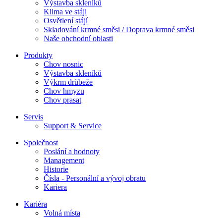
Výstavba skleníků
Klima ve stáji
Osvětlení stájí
Skladování krmné směsi / Doprava krmné směsi
Naše obchodní oblasti
Produkty
Chov nosnic
Výstavba skleníků
Výkrm drůbeže
Chov hmyzu
Chov prasat
Servis
Support & Service
Společnost
Poslání a hodnoty
Management
Historie
Čísla - Personální a vývoj obratu
Kariera
Kariéra
Volná místa