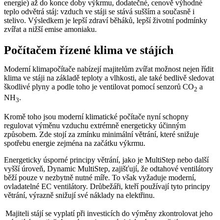
energie) až do konce doby výkrmu, dodatečné, cenově výhodné
teplo odvětrá stáj: vzduch ve stáji se stává sušším a současně i
stelivo. Výsledkem je lepší zdraví běháků, lepší životní podmínky
zvířat a nižší emise amoniaku.
Počítačem řízené klima ve stájích
Moderní klimapočítače nabízejí majitelům zvířat možnost nejen řídit
klima ve stáji na základě teploty a vlhkosti, ale také bedlivě sledovat
škodlivé plyny a podle toho je ventilovat pomocí senzorů CO
a
2
NH
.
3
Kromě toho jsou moderní klimatické počítače nyní schopny
regulovat výměnu vzduchu extrémně energeticky účinným
způsobem. Zde stojí za zmínku minimální větrání, které snižuje
spotřebu energie zejména na začátku výkrmu.
Energeticky úsporné principy větrání, jako je MultiStep nebo další
vyšší úroveň, Dynamic MultiStep, zajišťují, že odtahové ventilátory
běží pouze v nezbytně nutné míře. To však vyžaduje moderní,
ovladatelné EC ventilátory. Drůbežáři, kteří používají tyto principy
větrání, výrazně snižují své náklady na elektřinu.
Majiteli stájí se vyplatí při investicích do výměny zkontrolovat jeho