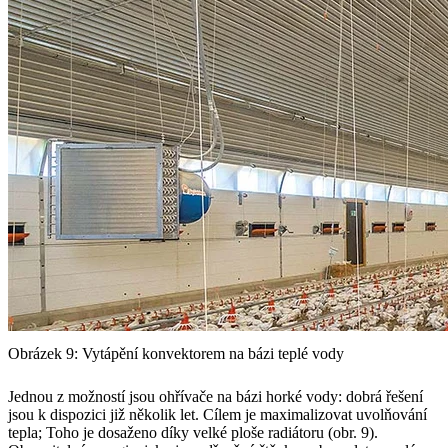
Obrázek 9: Vytápění konvektorem na bázi teplé vody
Jednou z možností jsou ohřívače na bázi horké vody: dobrá řešení
jsou k dispozici již několik let. Cílem je maximalizovat uvolňování
tepla; Toho je dosaženo díky velké ploše radiátoru (obr. 9).