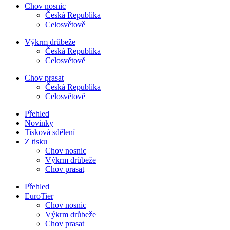
Chov nosnic
Česká Republika
Celosvětově
Výkrm drůbeže
Česká Republika
Celosvětově
Chov prasat
Česká Republika
Celosvětově
Přehled
Novinky
Tisková sdělení
Z tisku
Chov nosnic
Výkrm drůbeže
Chov prasat
Přehled
EuroTier
Chov nosnic
Výkrm drůbeže
Chov prasat