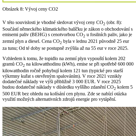
Obrázek 8: Vývoj ceny CO2
V této souvislosti je vhodné sledovat vývoj ceny CO
(obr. 8):
2
Součástí německého klimatického balíčku je zákon o obchodování s
emisemi paliv (BEHG) s cenotvorbou CO
u fosilních paliv, jako je
2
zemní plyn a diesel. Cena CO
byla v lednu 2021 původně 25 eur
2
za tunu; Od té doby se postupně zvýšila až na 55 eur v roce 2025.
Vzhledem k tomu, že topidlo na zemní plyn vypouští kolem 202
gramů CO
na kilowatthodinu (kWh), emise se při spotřebě 600 000
2
kilowatthodin ročně pohybují kolem 121 tun (typické pro starší
výkrmny kuřat s otevřeným spalováním). V roce 2021 vznikly
dodatečné náklady ve výši přibližně 3 000 EUR. V roce 2025
budou dodatečné náklady v důsledku vyššího zdanění CO
kolem 5
2
500 EUR bez ohledu na kolísání cen plynu. Zde se nabízí otázka
využití možných alternativních zdrojů energie pro vytápění.