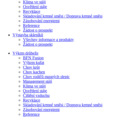
Klima ve stáji
Osvětlení stáje
Recyklace
Skladování krmné směsi / Doprava krmné směsi
Zásobování energiemi
Reference
Žádost o prospekt
Výstavba skleníků
Všechny informace a produkty
Žádost o prospekt
Výkrm drůbeže
BFN Fusion
Výkrm kuřat
Chov krůt
Chov kachen
Chov rodičů masných slepic
Management stájí
Klima ve stáji
Osvětlení stáje
Čištění vzduchu
Recyklace
Skladování krmné směsi / Doprava krmné směsi
Zásobování energiemi
Reference