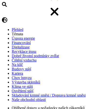
Přehled
Témata
Úspora energie
Financování
Digitalizase
Recyklace trusu
Dobré životní podmínky zvířat
Čištění vzduchu
Na klíč
Budovy stájí
Kariera
Chov hmyzu
Výstavba skleníků
Klima ve stáji
Osvětlení stájí
Skladování krmné směsi / Doprava krmné směsi
Naše obchodní oblasti
Oblíbené dotazy a požadavky našich zákazníků