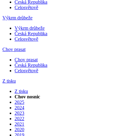
Česká Republika
Celosvětově
Výkrm drůbeže
Výkrm drůbeže
Česká Republika
Celosvětově
Chov prasat
Chov prasat
Česká Republika
Celosvětově
Z tisku
Z tisku
Chov nosnic
2025
2024
2023
2022
2021
2020
2019