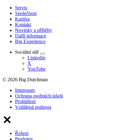
Servis
Společnost
Kariéra
Kontakt
Novinky a příběhy
Další informace
Big Experience
Sociální sítě
Linkedin
X
YouTube
© 2026 Big Dutchman
Impresum
Ochrana osobních údajů
Prohlášení
Vzdálená podpora
Řešení
Produkty