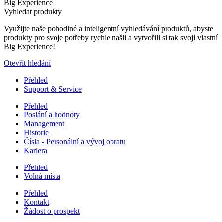
Big Experience
Vyhledat produkty
Využijte naše pohodlné a inteligentní vyhledávání produktů, abyste
produkty pro svoje potřeby rychle našli a vytvořili si tak svoji vlastní
Big Experience!
Otevřít hledání
Přehled
Support & Service
Přehled
Poslání a hodnoty
Management
Historie
Čísla - Personální a vývoj obratu
Kariera
Přehled
Volná místa
Přehled
Kontakt
Žádost o prospekt