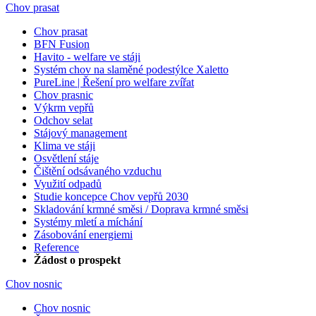
Chov prasat
Chov prasat
BFN Fusion
Havito - welfare ve stáji
Systém chov na slaměné podestýlce Xaletto
PureLine | Řešení pro welfare zvířat
Chov prasnic
Výkrm vepřů
Odchov selat
Stájový management
Klima ve stáji
Osvětlení stáje
Čištění odsávaného vzduchu
Využití odpadů
Studie koncepce Chov vepřů 2030
Skladování krmné směsi / Doprava krmné směsi
Systémy mletí a míchání
Zásobování energiemi
Reference
Žádost o prospekt
Chov nosnic
Chov nosnic