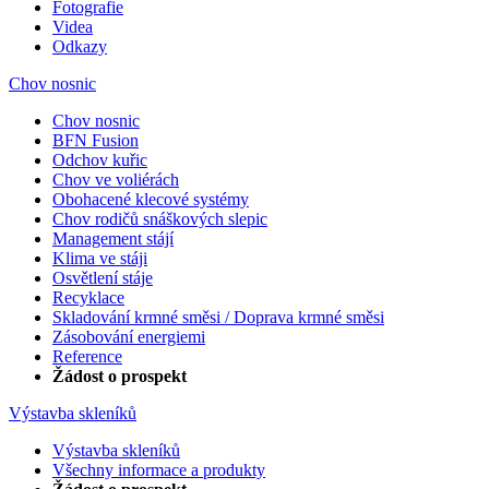
Fotografie
Videa
Odkazy
Chov nosnic
Chov nosnic
BFN Fusion
Odchov kuřic
Chov ve voliérách
Obohacené klecové systémy
Chov rodičů snáškových slepic
Management stájí
Klima ve stáji
Osvětlení stáje
Recyklace
Skladování krmné směsi / Doprava krmné směsi
Zásobování energiemi
Reference
Žádost o prospekt
Výstavba skleníků
Výstavba skleníků
Všechny informace a produkty