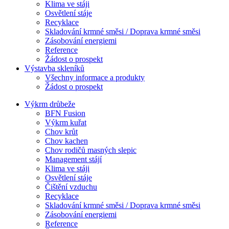
Klima ve stáji
Osvětlení stáje
Recyklace
Skladování krmné směsi / Doprava krmné směsi
Zásobování energiemi
Reference
Žádost o prospekt
Výstavba skleníků
Všechny informace a produkty
Žádost o prospekt
Výkrm drůbeže
BFN Fusion
Výkrm kuřat
Chov krůt
Chov kachen
Chov rodičů masných slepic
Management stájí
Klima ve stáji
Osvětlení stáje
Čištění vzduchu
Recyklace
Skladování krmné směsi / Doprava krmné směsi
Zásobování energiemi
Reference