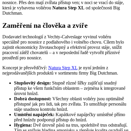
nosnice. Přes den mají zvířata přístup ven; v noci se vrací do stáje,
která je vybavena voliérou
Natura Step XL
od společnosti Big
Dutchman.
Zaměření na člověka a zvíře
Dodavatel technologií z Vechty-Calveslage vyvinul voliéru
speciálně pro nosnice z podlahového i volného chovu. Cílem bylo
zajistit ekonomicky životaschopný a efektivní provoz stáje, snížit
pracovní zátěž chovatelů – a v neposlední řadě vytvořit příznivé
prostředí pro nosnice.
Koncept je přesvědčivý:
Natura Step XL
je nyní jedním z
nejprodávanějších produktů v sortimentu firmy Big Dutchman.
Stupňovitý design:
Stupně různé šířky zajišťují snadný
přístup ke všem funkčním oblastem – zejména k integrované
úrovni hnízd.
Dobrá dostupnost:
Všechny oblasti voliéry jsou optimálně
přístupné jak pro lidi, tak pro zvířata. To umožňuje personálu
stáje snadnou kontrolu hnízd.
Umístění napáječek:
Kapátkové napáječky umístěné přímo
před hnízdy podporují přístup do hnízd.
Hygiena:
Dvě úrovně pásů na trus, spolehlivě trus odstraňují.
Tím se snižuje hladina amoniaku a zlepšuje kvalita ovzduší ve