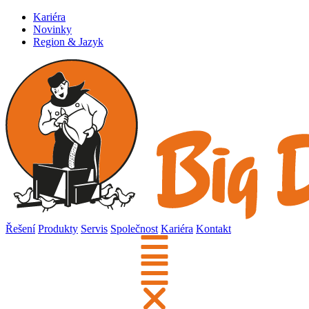
Kariéra
Novinky
Region & Jazyk
Řešení
Produkty
Servis
Společnost
Kariéra
Kontakt