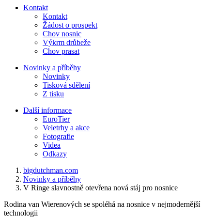
Kontakt
Kontakt
Žádost o prospekt
Chov nosnic
Výkrm drůbeže
Chov prasat
Novinky a příběhy
Novinky
Tisková sdělení
Z tisku
Další informace
EuroTier
Veletrhy a akce
Fotografie
Videa
Odkazy
bigdutchman.com
Novinky a příběhy
V Ringe slavnostně otevřena nová stáj pro nosnice
Rodina van Wierenových se spoléhá na nosnice v nejmodernější
technologii