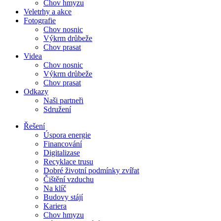
Chov hmyzu
Veletrhy a akce
Fotografie
Chov nosnic
Výkrm drůbeže
Chov prasat
Videa
Chov nosnic
Výkrm drůbeže
Chov prasat
Odkazy
Naši partneři
Sdružení
Řešení
Úspora energie
Financování
Digitalizase
Recyklace trusu
Dobré životní podmínky zvířat
Čištění vzduchu
Na klíč
Budovy stájí
Kariera
Chov hmyzu