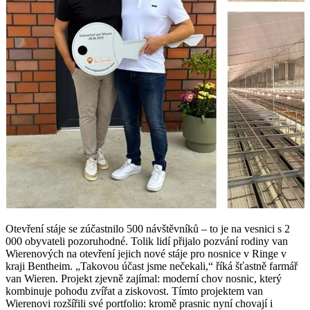
Otevření stáje se zúčastnilo 500 návštěvníků – to je na vesnici s 2
000 obyvateli pozoruhodné. Tolik lidí přijalo pozvání rodiny van
Wierenových na otevření jejich nové stáje pro nosnice v Ringe v
kraji Bentheim. „Takovou účast jsme nečekali,“ říká šťastně farmář
van Wieren. Projekt zjevně zajímal: moderní chov nosnic, který
kombinuje pohodu zvířat a ziskovost. Tímto projektem van
Wierenovi rozšířili své portfolio: kromě prasnic nyní chovají i