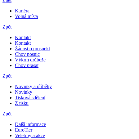
Zpět
Kariéra
Volná místa
Zpět
Kontakt
Kontakt
Žádost o prospekt
Chov nosnic
Výkrm drůbeže
Chov prasat
Zpět
Novinky a příběhy
Novinky
Tisková sdělení
Z tisku
Zpět
Další informace
EuroTier
Veletrhy a akce