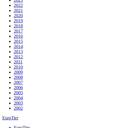
2023
2022
2021
2020
2019
2018
2017
2016
2015
2014
2013
2012
2011
2010
2009
2008
2007
2006
2005
2004
2003
2002
EuroTier
EuroTier