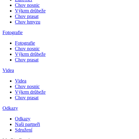
Chov nosnic
Výkrm drůbeže
Chov prasat
Chov hmyzu
Fotografie
Fotografie
Chov nosnic
Výkrm drůbeže
Chov prasat
Videa
Videa
Chov nosnic
Výkrm drůbeže
Chov prasat
Odkazy
Odkazy
Naši partneři
Sdružení