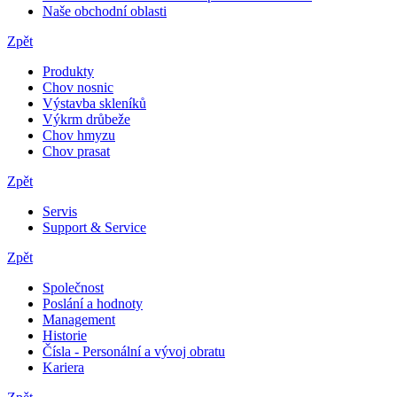
Naše obchodní oblasti
Zpět
Produkty
Chov nosnic
Výstavba skleníků
Výkrm drůbeže
Chov hmyzu
Chov prasat
Zpět
Servis
Support & Service
Zpět
Společnost
Poslání a hodnoty
Management
Historie
Čísla - Personální a vývoj obratu
Kariera