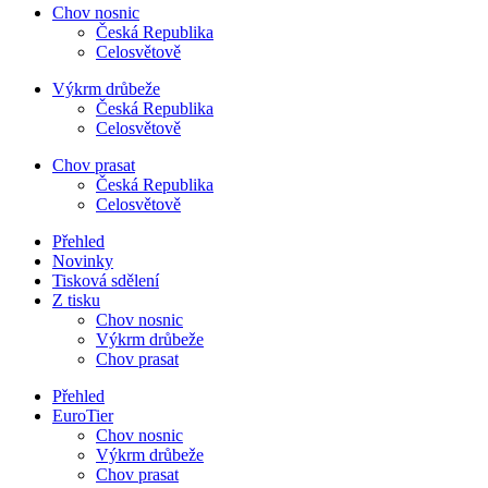
Chov nosnic
Česká Republika
Celosvětově
Výkrm drůbeže
Česká Republika
Celosvětově
Chov prasat
Česká Republika
Celosvětově
Přehled
Novinky
Tisková sdělení
Z tisku
Chov nosnic
Výkrm drůbeže
Chov prasat
Přehled
EuroTier
Chov nosnic
Výkrm drůbeže
Chov prasat