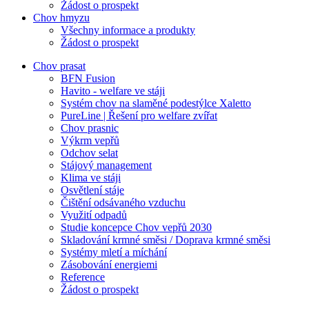
Žádost o prospekt
Chov hmyzu
Všechny informace a produkty
Žádost o prospekt
Chov prasat
BFN Fusion
Havito - welfare ve stáji
Systém chov na slaměné podestýlce Xaletto
PureLine | Řešení pro welfare zvířat
Chov prasnic
Výkrm vepřů
Odchov selat
Stájový management
Klima ve stáji
Osvětlení stáje
Čištění odsávaného vzduchu
Využití odpadů
Studie koncepce Chov vepřů 2030
Skladování krmné směsi / Doprava krmné směsi
Systémy mletí a míchání
Zásobování energiemi
Reference
Žádost o prospekt