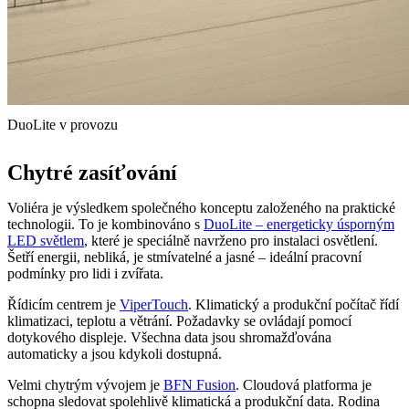
DuoLite v provozu
Chytré zasíťování
Voliéra je výsledkem společného konceptu založeného na praktické
technologii. To je kombinováno s
DuoLite – energeticky úsporným
LED světlem
, které je speciálně navrženo pro instalaci osvětlení.
Šetří energii, nebliká, je stmívatelné a jasné – ideální pracovní
podmínky pro lidi i zvířata.
Řídicím centrem je
ViperTouch
. Klimatický a produkční počítač řídí
klimatizaci, teplotu a větrání. Požadavky se ovládají pomocí
dotykového displeje. Všechna data jsou shromažďována
automaticky a jsou kdykoli dostupná.
Velmi chytrým vývojem je
BFN Fusion
. Cloudová platforma je
schopna sledovat spolehlivě klimatická a produkční data. Rodina