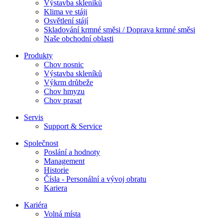
Výstavba skleníků
Klima ve stáji
Osvětlení stájí
Skladování krmné směsi / Doprava krmné směsi
Naše obchodní oblasti
Produkty
Chov nosnic
Výstavba skleníků
Výkrm drůbeže
Chov hmyzu
Chov prasat
Servis
Support & Service
Společnost
Poslání a hodnoty
Management
Historie
Čísla - Personální a vývoj obratu
Kariera
Kariéra
Volná místa