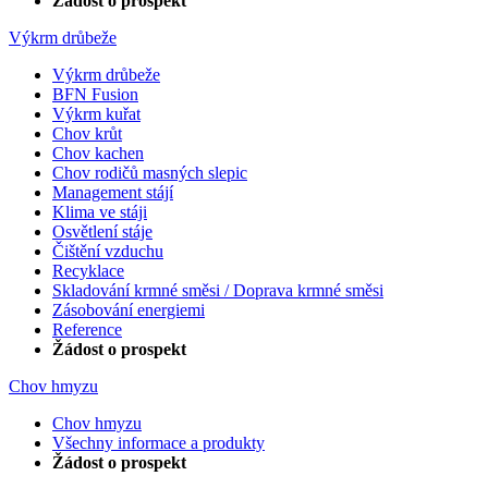
Žádost o prospekt
Výkrm drůbeže
Výkrm drůbeže
BFN Fusion
Výkrm kuřat
Chov krůt
Chov kachen
Chov rodičů masných slepic
Management stájí
Klima ve stáji
Osvětlení stáje
Čištění vzduchu
Recyklace
Skladování krmné směsi / Doprava krmné směsi
Zásobování energiemi
Reference
Žádost o prospekt
Chov hmyzu
Chov hmyzu
Všechny informace a produkty
Žádost o prospekt