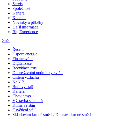
Servis
Společnost
Kariéra
Kontakt
Novinky a příběhy
Další informace
Big Experience
Zpět
Řešení
Úspora energie
Financování
Digitalizase
Recyklace trusu
Dobré životní podmínky zvířat
Čištění vzduchu
Na klíč
Budovy stájí
Kariera
Chov hmyzu
Výstavba skleníků
Klima ve stáji
Osvětlení stájí
Skladování krmné směsi / Doprava krmné směsi