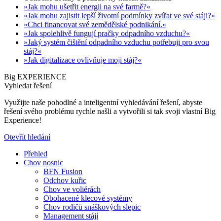
»Jak mohu ušetřit energii na své farmě?«
»Jak mohu zajistit lepší životní podmínky zvířat ve své stáji?«
»Chci financovat své zemědělské podnikání.«
»Jak spolehlivě fungují pračky odpadního vzduchu?«
»Jaký systém čištění odpadního vzduchu potřebuji pro svou
stáj?«
»Jak digitalizace ovlivňuje moji stáj?«
Big EXPERIENCE
Vyhledat řešení
Využijte naše pohodlné a inteligentní vyhledávání řešení, abyste
řešení svého problému rychle našli a vytvořili si tak svoji vlastní Big
Experience!
Otevřít hledání
Přehled
Chov nosnic
BFN Fusion
Odchov kuřic
Chov ve voliérách
Obohacené klecové systémy
Chov rodičů snáškových slepic
Management stájí