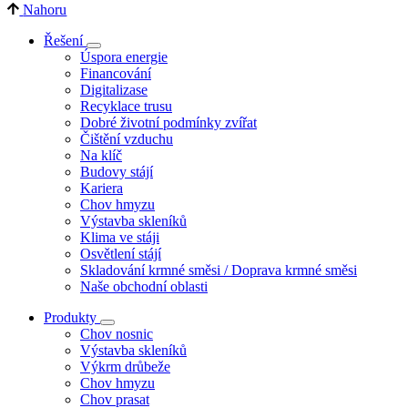
Nahoru
Řešení
Úspora energie
Financování
Digitalizase
Recyklace trusu
Dobré životní podmínky zvířat
Čištění vzduchu
Na klíč
Budovy stájí
Kariera
Chov hmyzu
Výstavba skleníků
Klima ve stáji
Osvětlení stájí
Skladování krmné směsi / Doprava krmné směsi
Naše obchodní oblasti
Produkty
Chov nosnic
Výstavba skleníků
Výkrm drůbeže
Chov hmyzu
Chov prasat