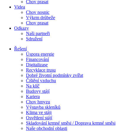
Chov prasat
Videa
Chov nosnic
Výkrm drůbeže
Chov prasat
Odkazy
Naši partneři
Sdružení
Řešení
Úspora energie
Financování
Digitalizase
Recyklace trusu
Dobré životní podmínky zvířat
Čištění vzduchu
Na klíč
Budovy stájí
Kariera
Chov hmyzu
Výstavba skleníků
Klima ve stáji
Osvětlení stájí
Skladování krmné směsi / Doprava krmné směsi
Naše obchodní oblasti