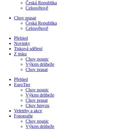
Česká Republika
Celosvětově
Chov prasat
Česká Republika
Celosvětově
Přehled
Novinky
Tisková sdělení
Z tisku
Chov nosnic
Výkrm drůbeže
Chov prasat
Přehled
EuroTier
Chov nosnic
Výkrm drůbeže
Chov prasat
Chov hmyzu
Veletrhy a akce
Fotografie
Chov nosnic
Výkrm drůbeže