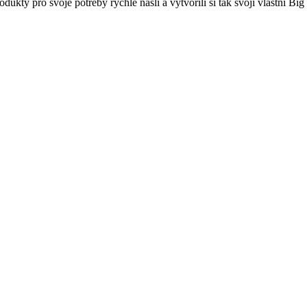
dukty pro svoje potřeby rychle našli a vytvořili si tak svoji vlastní Bi