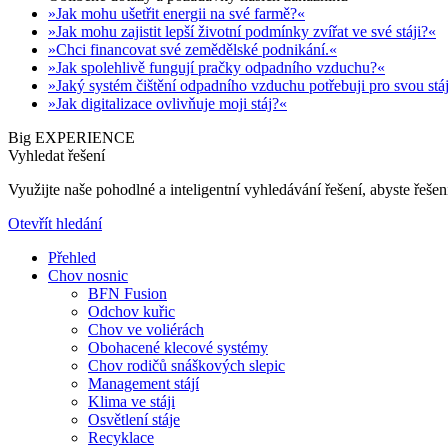
»Jak mohu ušetřit energii na své farmě?«
»Jak mohu zajistit lepší životní podmínky zvířat ve své stáji?«
»Chci financovat své zemědělské podnikání.«
»Jak spolehlivě fungují pračky odpadního vzduchu?«
»Jaký systém čištění odpadního vzduchu potřebuji pro svou stá
»Jak digitalizace ovlivňuje moji stáj?«
Big EXPERIENCE
Vyhledat řešení
Využijte naše pohodlné a inteligentní vyhledávání řešení, abyste řešení
Otevřít hledání
Přehled
Chov nosnic
BFN Fusion
Odchov kuřic
Chov ve voliérách
Obohacené klecové systémy
Chov rodičů snáškových slepic
Management stájí
Klima ve stáji
Osvětlení stáje
Recyklace