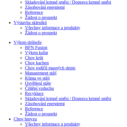
Skladování krmné směsi / Doprava krmné směsi
Zásobování energiemi
Reference
Žádost o prospekt
Výstavba skleníků
Všechny informace a produkty
Žádost o prospekt
Výkrm drůbeže
BFN Fusion
Výkrm kuřat
Chov krůt
Chov kachen
Chov rodičů masných slepic
Management stájí
Klima ve stáji
Osvětlení stáje
Čištění vzduchu
Recyklace
Skladování krmné směsi / Doprava krmné směsi
Zásobování energiemi
Reference
Žádost o prospekt
Chov hmyzu
Všechny informace a produkty