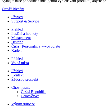
Využijte naše pohodlné a inteligentní vyhledávání produktů, abyste pro
Otevřít hledání
Přehled
Support & Service
Přehled
Poslání a hodnoty
Management
Historie
Čísla - Personální a vývoj obratu
Kariera
Přehled
Volná místa
Přehled
Kontakt
Žádost o prospekt
Chov nosnic
Česká Republika
Celosvětově
Výkrm drůbeže