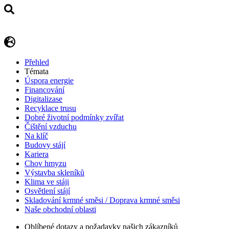
Přehled
Témata
Úspora energie
Financování
Digitalizase
Recyklace trusu
Dobré životní podmínky zvířat
Čištění vzduchu
Na klíč
Budovy stájí
Kariera
Chov hmyzu
Výstavba skleníků
Klima ve stáji
Osvětlení stájí
Skladování krmné směsi / Doprava krmné směsi
Naše obchodní oblasti
Oblíbené dotazy a požadavky našich zákazníků