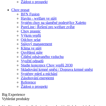
Žádost o prospekt
Chov prasat
BFN Fusion
Havito - welfare ve stáji
Systém chov na slaměné podestýlce Xaletto
PureLine | Řešení pro welfare zvířat
Chov prasnic
Výkrm vepřů
Odchov selat
Stájový management
Klima ve stáji
Osvětlení stáje
Čištění odsávaného vzduchu
Využití odpadů
Studie koncepce Chov vepřů 2030
Skladování krmné směsi / Doprava krmné směsi
Systémy mletí a míchání
Zásobování energiemi
Reference
Žádost o prospekt
Big Experience
Vyhledat produkty