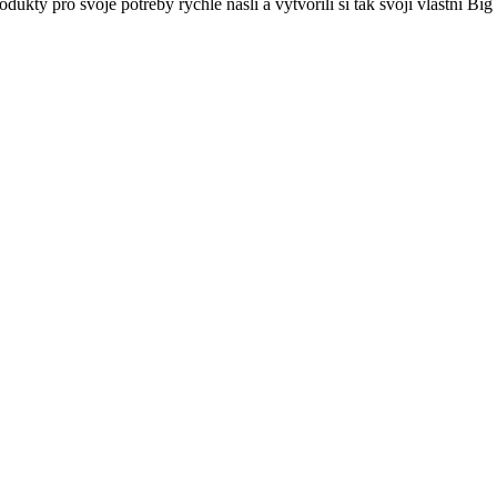
dukty pro svoje potřeby rychle našli a vytvořili si tak svoji vlastní Bi