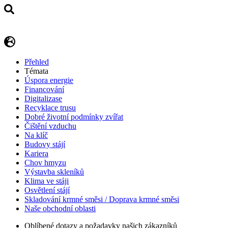
Přehled
Témata
Úspora energie
Financování
Digitalizase
Recyklace trusu
Dobré životní podmínky zvířat
Čištění vzduchu
Na klíč
Budovy stájí
Kariera
Chov hmyzu
Výstavba skleníků
Klima ve stáji
Osvětlení stájí
Skladování krmné směsi / Doprava krmné směsi
Naše obchodní oblasti
Oblíbené dotazy a požadavky našich zákazníků