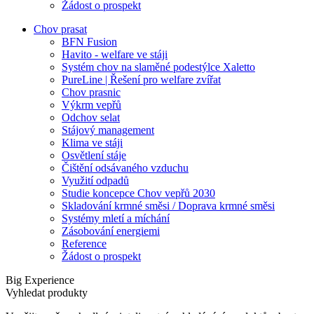
Žádost o prospekt
Chov prasat
BFN Fusion
Havito - welfare ve stáji
Systém chov na slaměné podestýlce Xaletto
PureLine | Řešení pro welfare zvířat
Chov prasnic
Výkrm vepřů
Odchov selat
Stájový management
Klima ve stáji
Osvětlení stáje
Čištění odsávaného vzduchu
Využití odpadů
Studie koncepce Chov vepřů 2030
Skladování krmné směsi / Doprava krmné směsi
Systémy mletí a míchání
Zásobování energiemi
Reference
Žádost o prospekt
Big Experience
Vyhledat produkty