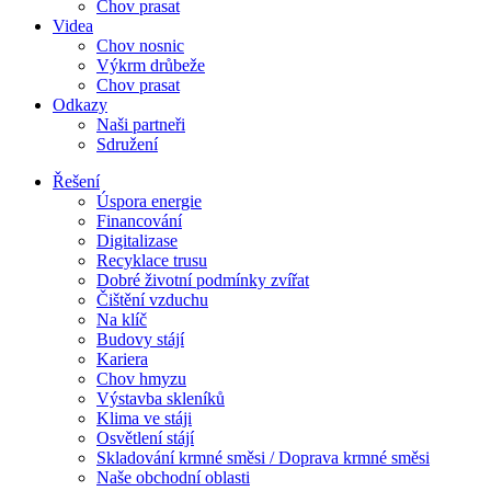
Chov prasat
Videa
Chov nosnic
Výkrm drůbeže
Chov prasat
Odkazy
Naši partneři
Sdružení
Řešení
Úspora energie
Financování
Digitalizase
Recyklace trusu
Dobré životní podmínky zvířat
Čištění vzduchu
Na klíč
Budovy stájí
Kariera
Chov hmyzu
Výstavba skleníků
Klima ve stáji
Osvětlení stájí
Skladování krmné směsi / Doprava krmné směsi
Naše obchodní oblasti