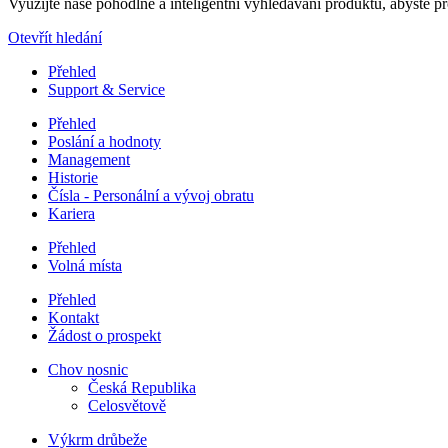
Využijte naše pohodlné a inteligentní vyhledávání produktů, abyste pro
Otevřít hledání
Přehled
Support & Service
Přehled
Poslání a hodnoty
Management
Historie
Čísla - Personální a vývoj obratu
Kariera
Přehled
Volná místa
Přehled
Kontakt
Žádost o prospekt
Chov nosnic
Česká Republika
Celosvětově
Výkrm drůbeže