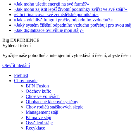
»Jak mohu ušetřit energii na své farmě?«
»Jak mohu zajistit lepší životní podmínky zvířat ve své stáji?«
»Chci financovat své zemědělské podnikání.«
»Jak spolehlivě fungují pračky odpadního vzduchu?«
»Jaký systém čištění odpadního vzduchu potřebuji pro svou stá
»Jak digitalizace ovlivňuje moji stáj?«
Big EXPERIENCE
Vyhledat řešení
Využijte naše pohodlné a inteligentní vyhledávání řešení, abyste řešení
Otevřít hledání
Přehled
Chov nosnic
BFN Fusion
Odchov kuřic
Chov ve voliérách
Obohacené klecové systémy
Chov rodičů snáškových slepic
Management stájí
Klima ve stáji
Osvětlení stáje
Recyklace