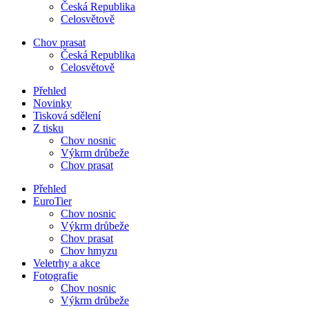
Česká Republika
Celosvětově
Chov prasat
Česká Republika
Celosvětově
Přehled
Novinky
Tisková sdělení
Z tisku
Chov nosnic
Výkrm drůbeže
Chov prasat
Přehled
EuroTier
Chov nosnic
Výkrm drůbeže
Chov prasat
Chov hmyzu
Veletrhy a akce
Fotografie
Chov nosnic
Výkrm drůbeže