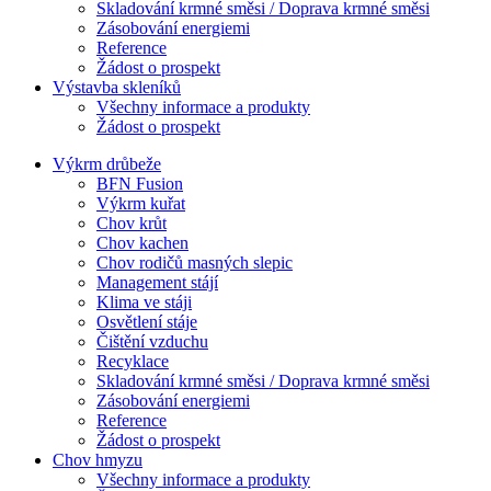
Skladování krmné směsi / Doprava krmné směsi
Zásobování energiemi
Reference
Žádost o prospekt
Výstavba skleníků
Všechny informace a produkty
Žádost o prospekt
Výkrm drůbeže
BFN Fusion
Výkrm kuřat
Chov krůt
Chov kachen
Chov rodičů masných slepic
Management stájí
Klima ve stáji
Osvětlení stáje
Čištění vzduchu
Recyklace
Skladování krmné směsi / Doprava krmné směsi
Zásobování energiemi
Reference
Žádost o prospekt
Chov hmyzu
Všechny informace a produkty