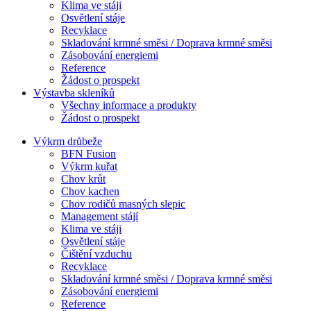
Klima ve stáji
Osvětlení stáje
Recyklace
Skladování krmné směsi / Doprava krmné směsi
Zásobování energiemi
Reference
Žádost o prospekt
Výstavba skleníků
Všechny informace a produkty
Žádost o prospekt
Výkrm drůbeže
BFN Fusion
Výkrm kuřat
Chov krůt
Chov kachen
Chov rodičů masných slepic
Management stájí
Klima ve stáji
Osvětlení stáje
Čištění vzduchu
Recyklace
Skladování krmné směsi / Doprava krmné směsi
Zásobování energiemi
Reference