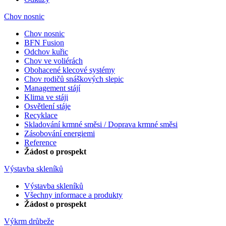
Chov nosnic
Chov nosnic
BFN Fusion
Odchov kuřic
Chov ve voliérách
Obohacené klecové systémy
Chov rodičů snáškových slepic
Management stájí
Klima ve stáji
Osvětlení stáje
Recyklace
Skladování krmné směsi / Doprava krmné směsi
Zásobování energiemi
Reference
Žádost o prospekt
Výstavba skleníků
Výstavba skleníků
Všechny informace a produkty
Žádost o prospekt
Výkrm drůbeže