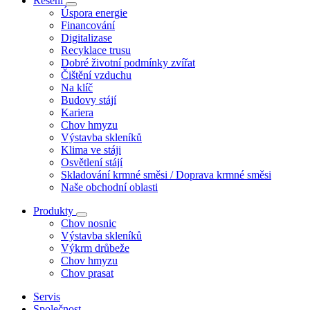
Řešení
Úspora energie
Financování
Digitalizase
Recyklace trusu
Dobré životní podmínky zvířat
Čištění vzduchu
Na klíč
Budovy stájí
Kariera
Chov hmyzu
Výstavba skleníků
Klima ve stáji
Osvětlení stájí
Skladování krmné směsi / Doprava krmné směsi
Naše obchodní oblasti
Produkty
Chov nosnic
Výstavba skleníků
Výkrm drůbeže
Chov hmyzu
Chov prasat
Servis
Společnost