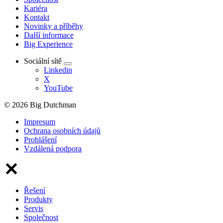
Kariéra
Kontakt
Novinky a příběhy
Další informace
Big Experience
Sociální sítě
Linkedin
X
YouTube
© 2026 Big Dutchman
Impresum
Ochrana osobních údajů
Prohlášení
Vzdálená podpora
Řešení
Produkty
Servis
Společnost