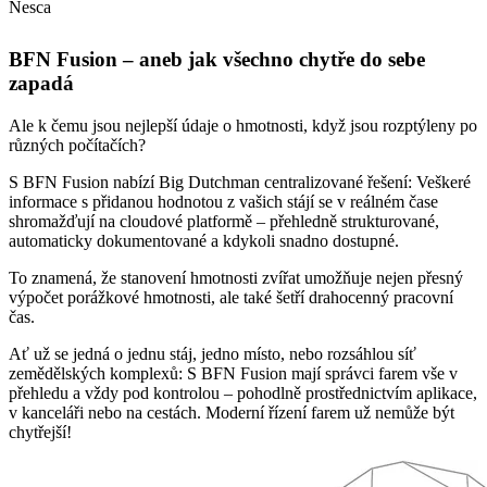
Nesca
BFN Fusion – aneb jak všechno chytře do sebe
zapadá
Ale k čemu jsou nejlepší údaje o hmotnosti, když jsou rozptýleny po
různých počítačích?
S BFN Fusion nabízí Big Dutchman centralizované řešení: Veškeré
informace s přidanou hodnotou z vašich stájí se v reálném čase
shromažďují na cloudové platformě – přehledně strukturované,
automaticky dokumentované a kdykoli snadno dostupné.
To znamená, že stanovení hmotnosti zvířat umožňuje nejen přesný
výpočet porážkové hmotnosti, ale také šetří drahocenný pracovní
čas.
Ať už se jedná o jednu stáj, jedno místo, nebo rozsáhlou síť
zemědělských komplexů: S BFN Fusion mají správci farem vše v
přehledu a vždy pod kontrolou – pohodlně prostřednictvím aplikace,
v kanceláři nebo na cestách. Moderní řízení farem už nemůže být
chytřejší!