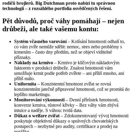
rodičů brojlerů. Big Dutchman proto nabízí tu správnou
technologii – z rozsáhlého portfolia osvědčených řešení.
Pět důvodů, proč váhy pomáhají – nejen
drůbeži, ale také vašemu kontu:
Systém včasného varování
– Kolísání hmotnosti odhalí to,
co vám zvíře nemůže sdělit: nemoc, stres nebo problémy s
krmením – často dny předtím, než se objeví viditelné
příznaky.
Náklady na krmivo
– Krmivo je klíčovým nákladovým
faktorem v produkci drůbeže. Znalost hmotnosti vám
umožňuje krmit podle potřeb zvířete – ani příliš mnoho, ani
příliš málo.
Uniformita
– Konzistentní hmotnost zvířat se rovná
konzistentním jatečně připravené hmotnosti, což se promítá do
lepšího marketingu.
Monitorování výkonnosti
– Denní přírůstek hmotnosti,
konverze krmiva, růstové křivky – Bez váhy vám zbývá
intuice a naděje. S váhou: tvrdá data.
Důkaz o welfare zvířat
– Zdokumentovaný vývoj hmotnosti
poskytuje objektivní důkazy o správných chovatelských
postupech – nezbytné pro audity, certifikace a prodej na
porážku.