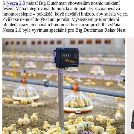
S
Nesca 2.0
nabízí Big Dutchman chovatelům nosnic unikátní
řešení: Váha integrovaná do hnízda automaticky zaznamenává
hmotnost slepic – pokaždé, když navštíví hnízdo, aby snesla vejce.
Zvířat se nemusí dotýkat ani je rušit. Výsledkem je komplexní
přehled a zaznamenávání hmotnosti bez stresu pro lidi i zvířata.
Nesca 2.0 byla vyvinuta speciálně pro Big Dutchman Relax Nest.