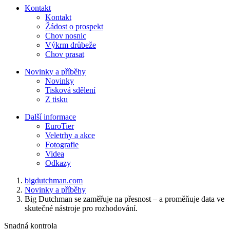
Kontakt
Kontakt
Žádost o prospekt
Chov nosnic
Výkrm drůbeže
Chov prasat
Novinky a příběhy
Novinky
Tisková sdělení
Z tisku
Další informace
EuroTier
Veletrhy a akce
Fotografie
Videa
Odkazy
bigdutchman.com
Novinky a příběhy
Big Dutchman se zaměřuje na přesnost – a proměňuje data ve
skutečné nástroje pro rozhodování.
Snadná kontrola