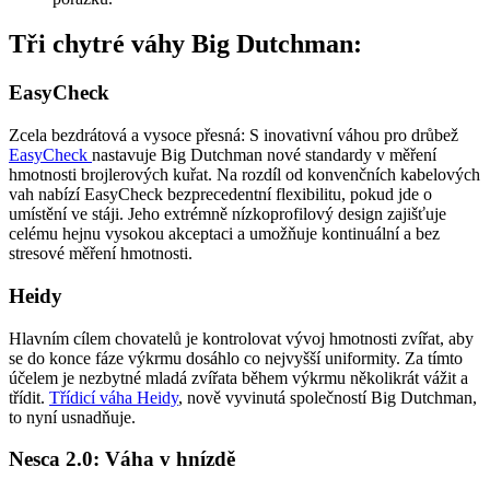
Tři chytré váhy Big Dutchman:
EasyCheck
Zcela bezdrátová a vysoce přesná: S inovativní váhou pro drůbež
EasyCheck
nastavuje Big Dutchman nové standardy v měření
hmotnosti brojlerových kuřat. Na rozdíl od konvenčních kabelových
vah nabízí EasyCheck bezprecedentní flexibilitu, pokud jde o
umístění ve stáji. Jeho extrémně nízkoprofilový design zajišťuje
celému hejnu vysokou akceptaci a umožňuje kontinuální a bez
stresové měření hmotnosti.
Heidy
Hlavním cílem chovatelů je kontrolovat vývoj hmotnosti zvířat, aby
se do konce fáze výkrmu dosáhlo co nejvyšší uniformity. Za tímto
účelem je nezbytné mladá zvířata během výkrmu několikrát vážit a
třídit.
Třídicí váha Heidy
, nově vyvinutá společností Big Dutchman,
to nyní usnadňuje.
Nesca 2.0: Váha v hnízdě