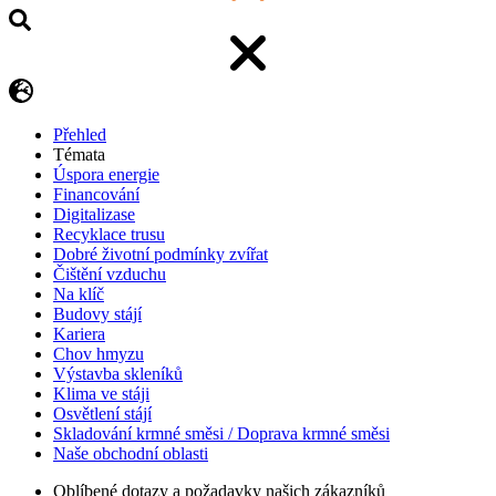
Přehled
Témata
Úspora energie
Financování
Digitalizase
Recyklace trusu
Dobré životní podmínky zvířat
Čištění vzduchu
Na klíč
Budovy stájí
Kariera
Chov hmyzu
Výstavba skleníků
Klima ve stáji
Osvětlení stájí
Skladování krmné směsi / Doprava krmné směsi
Naše obchodní oblasti
Oblíbené dotazy a požadavky našich zákazníků