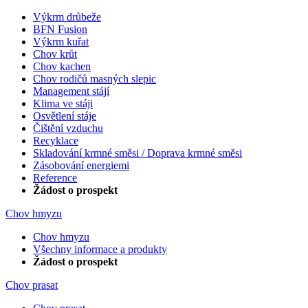
Výkrm drůbeže
BFN Fusion
Výkrm kuřat
Chov krůt
Chov kachen
Chov rodičů masných slepic
Management stájí
Klima ve stáji
Osvětlení stáje
Čištění vzduchu
Recyklace
Skladování krmné směsi / Doprava krmné směsi
Zásobování energiemi
Reference
Žádost o prospekt
Chov hmyzu
Chov hmyzu
Všechny informace a produkty
Žádost o prospekt
Chov prasat