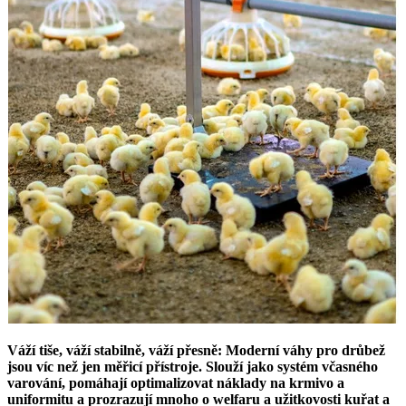
Váží tiše, váží stabilně, váží přesně: Moderní váhy pro drůbež
jsou víc než jen měřicí přístroje. Slouží jako systém včasného
varování, pomáhají optimalizovat náklady na krmivo a
uniformitu a prozrazují mnoho o welfaru a užitkovosti kuřat a