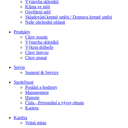
Výstavba skleníků
Klima ve stáji
Osvětlení stájí
Skladování krmné směsi / Doprava krmné směsi
Naše obchodní oblasti
Produkty
Chov nosnic
Výstavba skleníků
Výkrm drůbeže
Chov hmyzu
Chov prasat
Servis
Support & Service
Společnost
Poslání a hodnoty
Management
Historie
Čísla - Personální a vývoj obratu
Kariera
Kariéra
Volná místa