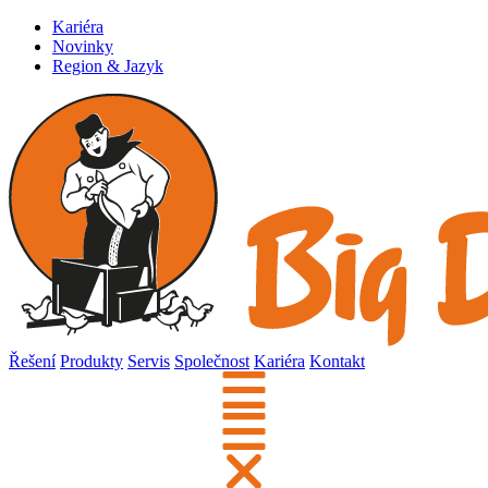
Kariéra
Novinky
Region & Jazyk
Řešení
Produkty
Servis
Společnost
Kariéra
Kontakt