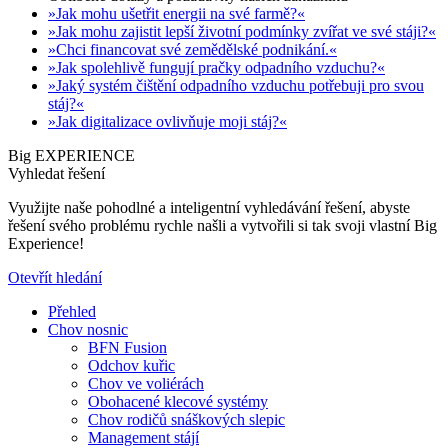
»Jak mohu ušetřit energii na své farmě?«
»Jak mohu zajistit lepší životní podmínky zvířat ve své stáji?«
»Chci financovat své zemědělské podnikání.«
»Jak spolehlivě fungují pračky odpadního vzduchu?«
»Jaký systém čištění odpadního vzduchu potřebuji pro svou
stáj?«
»Jak digitalizace ovlivňuje moji stáj?«
Big EXPERIENCE
Vyhledat řešení
Využijte naše pohodlné a inteligentní vyhledávání řešení, abyste
řešení svého problému rychle našli a vytvořili si tak svoji vlastní Big
Experience!
Otevřít hledání
Přehled
Chov nosnic
BFN Fusion
Odchov kuřic
Chov ve voliérách
Obohacené klecové systémy
Chov rodičů snáškových slepic
Management stájí