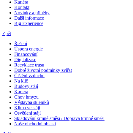
Kariéra
Kontakt
Novinky a příběhy
Další informace
Big Experience
Zpět
Řešení
Úspora energie
Financování
Digitalizase
Recyklace trusu
Dobré životní podmínky zvířat
Čištění vzduchu
Na klíč
Budovy stájí
Kariera
Chov hmyzu
Výstavba skleníků
Klima ve stáji
Osvětlení stájí
Skladování krmné směsi / Doprava krmné směsi
Naše obchodní oblasti