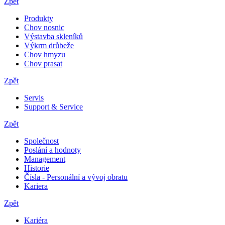
Zpět
Produkty
Chov nosnic
Výstavba skleníků
Výkrm drůbeže
Chov hmyzu
Chov prasat
Zpět
Servis
Support & Service
Zpět
Společnost
Poslání a hodnoty
Management
Historie
Čísla - Personální a vývoj obratu
Kariera
Zpět
Kariéra