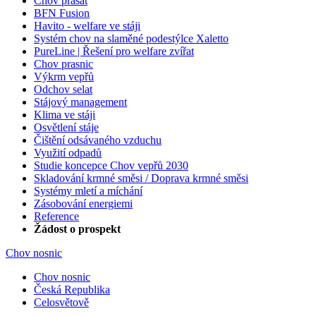
Chov prasat
BFN Fusion
Havito - welfare ve stáji
Systém chov na slaměné podestýlce Xaletto
PureLine | Řešení pro welfare zvířat
Chov prasnic
Výkrm vepřů
Odchov selat
Stájový management
Klima ve stáji
Osvětlení stáje
Čištění odsávaného vzduchu
Využití odpadů
Studie koncepce Chov vepřů 2030
Skladování krmné směsi / Doprava krmné směsi
Systémy mletí a míchání
Zásobování energiemi
Reference
Žádost o prospekt
Chov nosnic
Chov nosnic
Česká Republika
Celosvětově