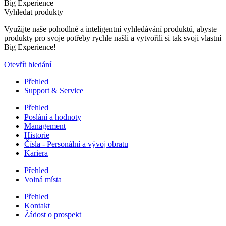
Big Experience
Vyhledat produkty
Využijte naše pohodlné a inteligentní vyhledávání produktů, abyste
produkty pro svoje potřeby rychle našli a vytvořili si tak svoji vlastní
Big Experience!
Otevřít hledání
Přehled
Support & Service
Přehled
Poslání a hodnoty
Management
Historie
Čísla - Personální a vývoj obratu
Kariera
Přehled
Volná místa
Přehled
Kontakt
Žádost o prospekt