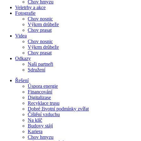
Chov hmyzu
Veletrhy a akce
Fotografie
Chov nosnic
Výkrm drůbeže
Chov prasat
Videa
Chov nosnic
Výkrm drůbeže
Chov prasat
Odkazy
Naši partneři
Sdružení
Řešení
Úspora energie
Financování
Digitalizase
Recyklace trusu
Dobré životní podmínky zvířat
Čištění vzduchu
Na klíč
Budovy stájí
Kariera
Chov hmyzu