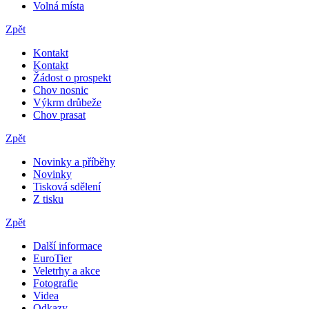
Volná místa
Zpět
Kontakt
Kontakt
Žádost o prospekt
Chov nosnic
Výkrm drůbeže
Chov prasat
Zpět
Novinky a příběhy
Novinky
Tisková sdělení
Z tisku
Zpět
Další informace
EuroTier
Veletrhy a akce
Fotografie
Videa
Odkazy