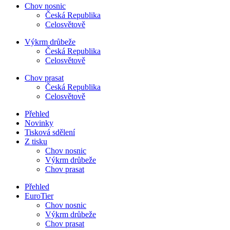
Chov nosnic
Česká Republika
Celosvětově
Výkrm drůbeže
Česká Republika
Celosvětově
Chov prasat
Česká Republika
Celosvětově
Přehled
Novinky
Tisková sdělení
Z tisku
Chov nosnic
Výkrm drůbeže
Chov prasat
Přehled
EuroTier
Chov nosnic
Výkrm drůbeže
Chov prasat