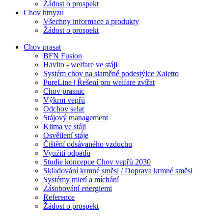
Žádost o prospekt
Chov hmyzu
Všechny informace a produkty
Žádost o prospekt
Chov prasat
BFN Fusion
Havito - welfare ve stáji
Systém chov na slaměné podestýlce Xaletto
PureLine | Řešení pro welfare zvířat
Chov prasnic
Výkrm vepřů
Odchov selat
Stájový management
Klima ve stáji
Osvětlení stáje
Čištění odsávaného vzduchu
Využití odpadů
Studie koncepce Chov vepřů 2030
Skladování krmné směsi / Doprava krmné směsi
Systémy mletí a míchání
Zásobování energiemi
Reference
Žádost o prospekt