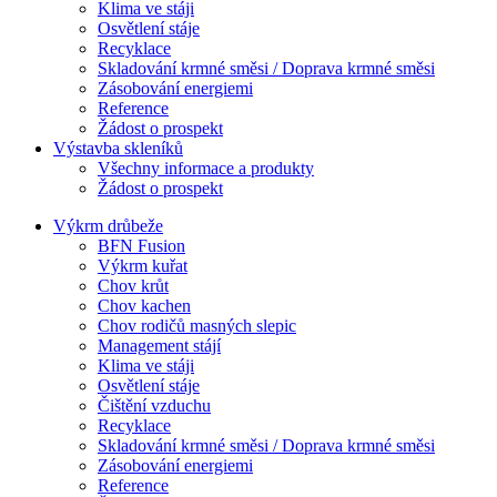
Klima ve stáji
Osvětlení stáje
Recyklace
Skladování krmné směsi / Doprava krmné směsi
Zásobování energiemi
Reference
Žádost o prospekt
Výstavba skleníků
Všechny informace a produkty
Žádost o prospekt
Výkrm drůbeže
BFN Fusion
Výkrm kuřat
Chov krůt
Chov kachen
Chov rodičů masných slepic
Management stájí
Klima ve stáji
Osvětlení stáje
Čištění vzduchu
Recyklace
Skladování krmné směsi / Doprava krmné směsi
Zásobování energiemi
Reference