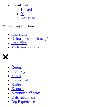
Sociální sítě
Linkedin
X
YouTube
© 2026 Big Dutchman
Impresum
Ochrana osobních údajů
Prohlášení
Vzdálená podpora
Řešení
Produkty
Servis
Společnost
Kariéra
Kontakt
Novinky a příběhy
Další informace
Big Experience