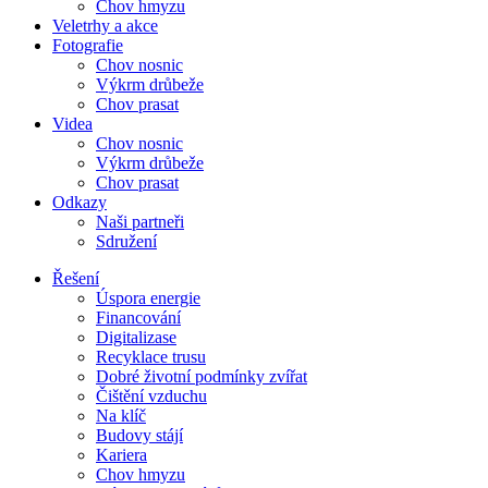
Chov hmyzu
Veletrhy a akce
Fotografie
Chov nosnic
Výkrm drůbeže
Chov prasat
Videa
Chov nosnic
Výkrm drůbeže
Chov prasat
Odkazy
Naši partneři
Sdružení
Řešení
Úspora energie
Financování
Digitalizase
Recyklace trusu
Dobré životní podmínky zvířat
Čištění vzduchu
Na klíč
Budovy stájí
Kariera
Chov hmyzu