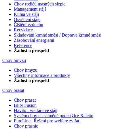
Chov rodičů masných slepic
Management stájí
Klima ve stáji
Osvětlení stáje
Čištění vzduchu
Recyklace
Skladování krmné směsi / Doprava krmné směsi
Zásobování energiemi
Reference
Žádost o prospekt
Chov hmyzu
Chov hmyzu
Všechny informace a produkty
Žádost o prospekt
Chov prasat
Chov prasat
BFN Fusion
Havito - welfare ve stáji
Systém chov na slaměné podestýlce Xaletto
PureLine | Řešení pro welfare zvířat
Chov prasnic