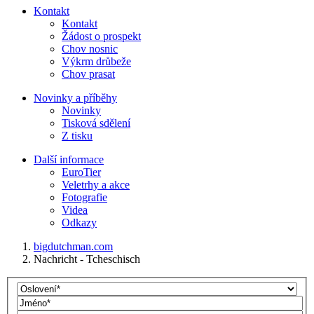
Kontakt
Kontakt
Žádost o prospekt
Chov nosnic
Výkrm drůbeže
Chov prasat
Novinky a příběhy
Novinky
Tisková sdělení
Z tisku
Další informace
EuroTier
Veletrhy a akce
Fotografie
Videa
Odkazy
bigdutchman.com
Nachricht - Tcheschisch