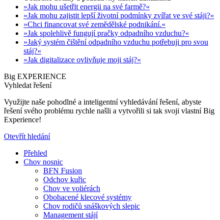
»Jak mohu ušetřit energii na své farmě?«
»Jak mohu zajistit lepší životní podmínky zvířat ve své stáji?«
»Chci financovat své zemědělské podnikání.«
»Jak spolehlivě fungují pračky odpadního vzduchu?«
»Jaký systém čištění odpadního vzduchu potřebuji pro svou
stáj?«
»Jak digitalizace ovlivňuje moji stáj?«
Big EXPERIENCE
Vyhledat řešení
Využijte naše pohodlné a inteligentní vyhledávání řešení, abyste
řešení svého problému rychle našli a vytvořili si tak svoji vlastní Big
Experience!
Otevřít hledání
Přehled
Chov nosnic
BFN Fusion
Odchov kuřic
Chov ve voliérách
Obohacené klecové systémy
Chov rodičů snáškových slepic
Management stájí