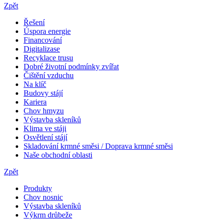
Zpět
Řešení
Úspora energie
Financování
Digitalizase
Recyklace trusu
Dobré životní podmínky zvířat
Čištění vzduchu
Na klíč
Budovy stájí
Kariera
Chov hmyzu
Výstavba skleníků
Klima ve stáji
Osvětlení stájí
Skladování krmné směsi / Doprava krmné směsi
Naše obchodní oblasti
Zpět
Produkty
Chov nosnic
Výstavba skleníků
Výkrm drůbeže