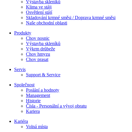
Výstavba skleníků
Klima ve stáji
Osvětlení stájí
Skladování krmné směsi / Doprava krmné směsi
Naše obchodní oblasti
Produkty
Chov nosnic
Výstavba skleníků
Výkrm drůbeže
Chov hmyzu
Chov prasat
Servis
Support & Service
Společnost
Poslání a hodnoty
Management
Historie
Čísla - Personální a vývoj obratu
Kariera
Kariéra
Volná místa