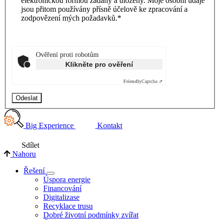
elektronickou formou zadány a uloženy. Moje osobní údaje
jsou přitom používány přísně účelově ke zpracování a
zodpovězení mých požadavků.*
Ověření proti robotům
Klikněte pro ověření
Friendly
Captcha ⇗
Odeslat
Big Experience
Kontakt
Sdílet
Nahoru
Řešení
Úspora energie
Financování
Digitalizase
Recyklace trusu
Dobré životní podmínky zvířat