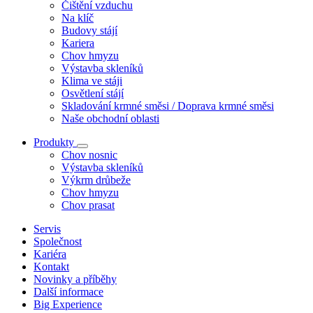
Čištění vzduchu
Na klíč
Budovy stájí
Kariera
Chov hmyzu
Výstavba skleníků
Klima ve stáji
Osvětlení stájí
Skladování krmné směsi / Doprava krmné směsi
Naše obchodní oblasti
Produkty
Chov nosnic
Výstavba skleníků
Výkrm drůbeže
Chov hmyzu
Chov prasat
Servis
Společnost
Kariéra
Kontakt
Novinky a příběhy
Další informace
Big Experience