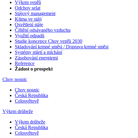
Výkrm vepřů
Odchov selat
Stájový management
Klima ve stáji
Osvětlení stáje
Čištění odsávaného vzduchu
Využití odpadů
Studie koncepce Chov vepřů 2030
Skladování krmné směsi / Doprava krmné směsi
Systémy mletí a míchání
Zásobování energiemi
Reference
Žádost o prospekt
Chov nosnic
Chov nosnic
Česká Republika
Celosvětově
Výkrm drůbeže
Výkrm drůbeže
Česká Republika
Celosvětově