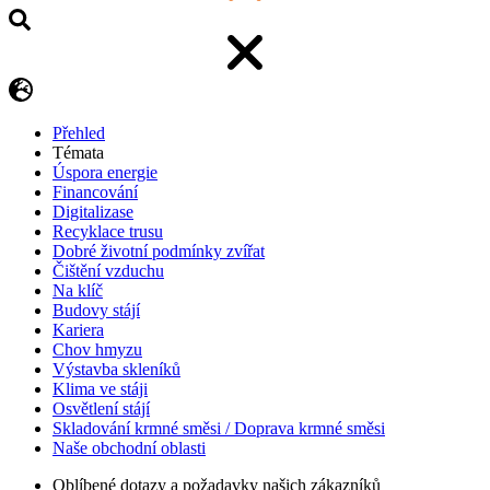
Přehled
Témata
Úspora energie
Financování
Digitalizase
Recyklace trusu
Dobré životní podmínky zvířat
Čištění vzduchu
Na klíč
Budovy stájí
Kariera
Chov hmyzu
Výstavba skleníků
Klima ve stáji
Osvětlení stájí
Skladování krmné směsi / Doprava krmné směsi
Naše obchodní oblasti
Oblíbené dotazy a požadavky našich zákazníků