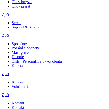
Chov hmyzu
Chov prasat
Zpět
Servis
Support & Service
Zpět
Společnost
Poslání a hodnoty
Management
Historie
Čísla - Personální a vývoj obratu
Kariera
Zpět
Kariéra
Volná místa
Zpět
Kontakt
Kontakt