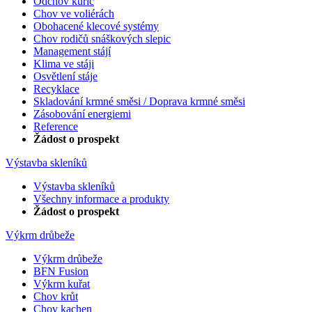
Odchov kuřic
Chov ve voliérách
Obohacené klecové systémy
Chov rodičů snáškových slepic
Management stájí
Klima ve stáji
Osvětlení stáje
Recyklace
Skladování krmné směsi / Doprava krmné směsi
Zásobování energiemi
Reference
Žádost o prospekt
Výstavba skleníků
Výstavba skleníků
Všechny informace a produkty
Žádost o prospekt
Výkrm drůbeže
Výkrm drůbeže
BFN Fusion
Výkrm kuřat
Chov krůt
Chov kachen