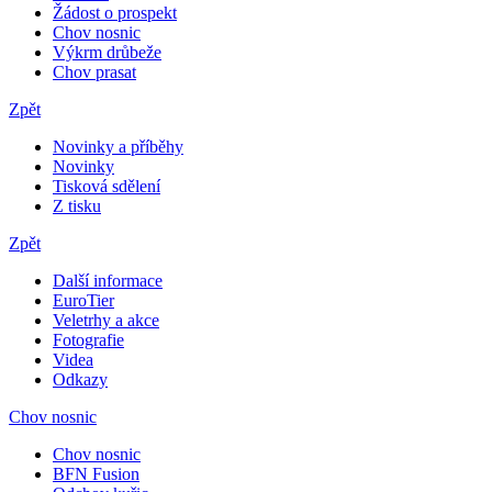
Žádost o prospekt
Chov nosnic
Výkrm drůbeže
Chov prasat
Zpět
Novinky a příběhy
Novinky
Tisková sdělení
Z tisku
Zpět
Další informace
EuroTier
Veletrhy a akce
Fotografie
Videa
Odkazy
Chov nosnic
Chov nosnic
BFN Fusion