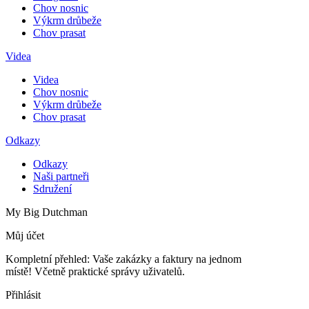
Chov nosnic
Výkrm drůbeže
Chov prasat
Videa
Videa
Chov nosnic
Výkrm drůbeže
Chov prasat
Odkazy
Odkazy
Naši partneři
Sdružení
My Big Dutchman
Můj účet
Kompletní přehled: Vaše zakázky a faktury na jednom
místě! Včetně praktické správy uživatelů.
Přihlásit