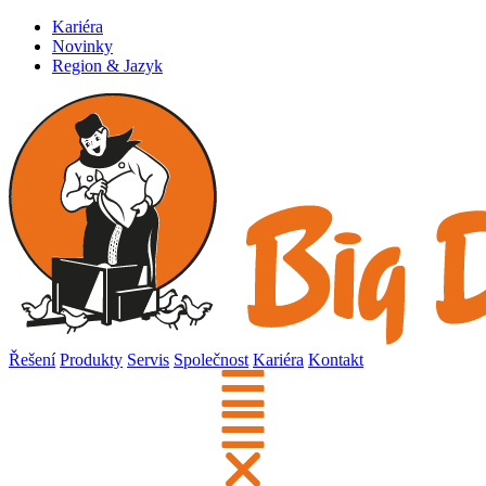
Kariéra
Novinky
Region & Jazyk
Řešení
Produkty
Servis
Společnost
Kariéra
Kontakt