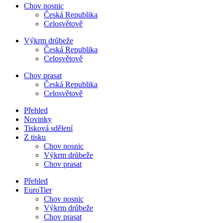
Chov nosnic
Česká Republika
Celosvětově
Výkrm drůbeže
Česká Republika
Celosvětově
Chov prasat
Česká Republika
Celosvětově
Přehled
Novinky
Tisková sdělení
Z tisku
Chov nosnic
Výkrm drůbeže
Chov prasat
Přehled
EuroTier
Chov nosnic
Výkrm drůbeže
Chov prasat