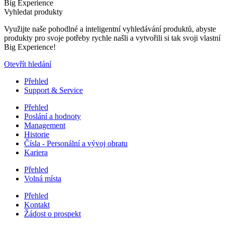
Big Experience
Vyhledat produkty
Využijte naše pohodlné a inteligentní vyhledávání produktů, abyste
produkty pro svoje potřeby rychle našli a vytvořili si tak svoji vlastní
Big Experience!
Otevřít hledání
Přehled
Support & Service
Přehled
Poslání a hodnoty
Management
Historie
Čísla - Personální a vývoj obratu
Kariera
Přehled
Volná místa
Přehled
Kontakt
Žádost o prospekt