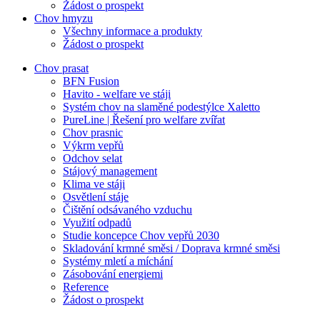
Žádost o prospekt
Chov hmyzu
Všechny informace a produkty
Žádost o prospekt
Chov prasat
BFN Fusion
Havito - welfare ve stáji
Systém chov na slaměné podestýlce Xaletto
PureLine | Řešení pro welfare zvířat
Chov prasnic
Výkrm vepřů
Odchov selat
Stájový management
Klima ve stáji
Osvětlení stáje
Čištění odsávaného vzduchu
Využití odpadů
Studie koncepce Chov vepřů 2030
Skladování krmné směsi / Doprava krmné směsi
Systémy mletí a míchání
Zásobování energiemi
Reference
Žádost o prospekt