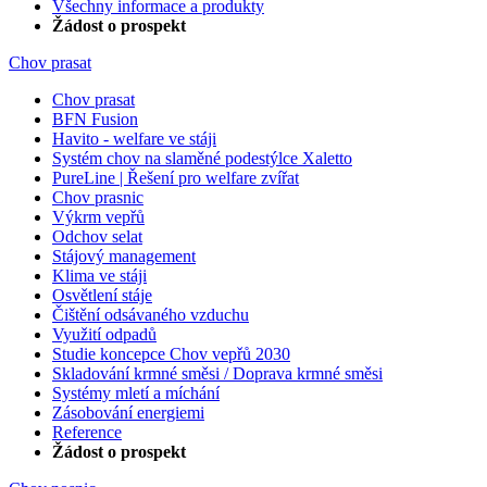
Všechny informace a produkty
Žádost o prospekt
Chov prasat
Chov prasat
BFN Fusion
Havito - welfare ve stáji
Systém chov na slaměné podestýlce Xaletto
PureLine | Řešení pro welfare zvířat
Chov prasnic
Výkrm vepřů
Odchov selat
Stájový management
Klima ve stáji
Osvětlení stáje
Čištění odsávaného vzduchu
Využití odpadů
Studie koncepce Chov vepřů 2030
Skladování krmné směsi / Doprava krmné směsi
Systémy mletí a míchání
Zásobování energiemi
Reference
Žádost o prospekt