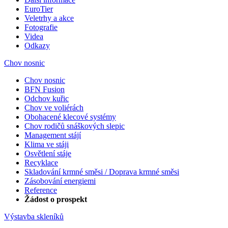
EuroTier
Veletrhy a akce
Fotografie
Videa
Odkazy
Chov nosnic
Chov nosnic
BFN Fusion
Odchov kuřic
Chov ve voliérách
Obohacené klecové systémy
Chov rodičů snáškových slepic
Management stájí
Klima ve stáji
Osvětlení stáje
Recyklace
Skladování krmné směsi / Doprava krmné směsi
Zásobování energiemi
Reference
Žádost o prospekt
Výstavba skleníků