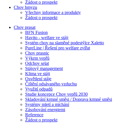
Žádost o prospekt
Chov hmyzu
Všechny informace a produkty
Žádost o prospekt
Chov prasat
BFN Fusion
Havito - welfare ve stáji
Systém chov na slaměné podestýlce Xaletto
PureLine | Řešení pro welfare zvířat
Chov prasnic
Výkrm vepřů
Odchov selat
Stájový management
Klima ve stáji
Osvětlení stáje
Čištění odsávaného vzduchu
Využití odpadů
Studie koncepce Chov vepřů 2030
Skladování krmné směsi / Doprava krmné směsi
Systémy mletí a míchání
Zásobování energiemi
Reference
Žádost o prospekt