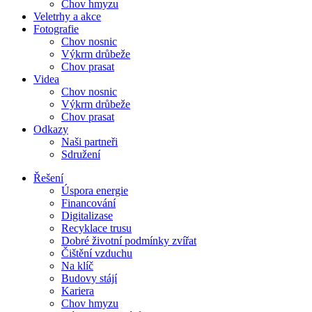
Chov hmyzu
Veletrhy a akce
Fotografie
Chov nosnic
Výkrm drůbeže
Chov prasat
Videa
Chov nosnic
Výkrm drůbeže
Chov prasat
Odkazy
Naši partneři
Sdružení
Řešení
Úspora energie
Financování
Digitalizase
Recyklace trusu
Dobré životní podmínky zvířat
Čištění vzduchu
Na klíč
Budovy stájí
Kariera
Chov hmyzu