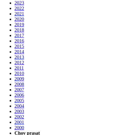
2023
2022
2021
2020
2019
2018
2017
2016
2015
2014
2013
2012
2011
2010
2009
2008
2007
2006
2005
2004
2003
2002
2001
2000
Chov prasat