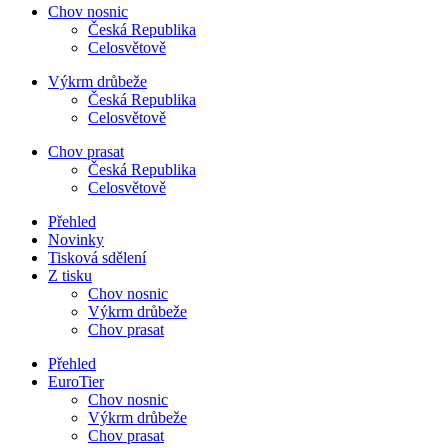
Chov nosnic
Česká Republika
Celosvětově
Výkrm drůbeže
Česká Republika
Celosvětově
Chov prasat
Česká Republika
Celosvětově
Přehled
Novinky
Tisková sdělení
Z tisku
Chov nosnic
Výkrm drůbeže
Chov prasat
Přehled
EuroTier
Chov nosnic
Výkrm drůbeže
Chov prasat