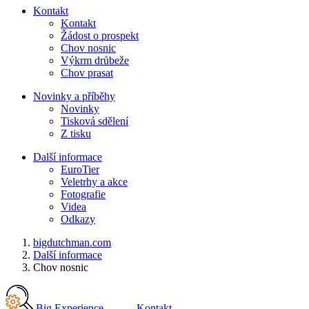
Kontakt
Kontakt
Žádost o prospekt
Chov nosnic
Výkrm drůbeže
Chov prasat
Novinky a příběhy
Novinky
Tisková sdělení
Z tisku
Další informace
EuroTier
Veletrhy a akce
Fotografie
Videa
Odkazy
bigdutchman.com
Další informace
Chov nosnic
Big Experience
Kontakt