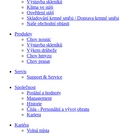
Výstavba skleníků
Klima ve stáji
Osvětlení stájí
Skladování krmné směsi / Doprava krmné směsi
Naše obchodní oblasti
Produkty
Chov nosnic
Výstavba skleníků
Výkrm drůbeže
Chov hmyzu
Chov prasat
Servis
Support & Service
Společnost
Poslání a hodnoty
Management
Historie
Čísla - Personální a vývoj obratu
Kariera
Kariéra
Volná místa