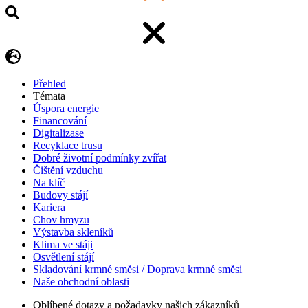
Přehled
Témata
Úspora energie
Financování
Digitalizase
Recyklace trusu
Dobré životní podmínky zvířat
Čištění vzduchu
Na klíč
Budovy stájí
Kariera
Chov hmyzu
Výstavba skleníků
Klima ve stáji
Osvětlení stájí
Skladování krmné směsi / Doprava krmné směsi
Naše obchodní oblasti
Oblíbené dotazy a požadavky našich zákazníků