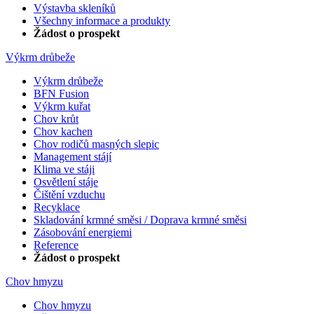
Výstavba skleníků
Všechny informace a produkty
Žádost o prospekt
Výkrm drůbeže
Výkrm drůbeže
BFN Fusion
Výkrm kuřat
Chov krůt
Chov kachen
Chov rodičů masných slepic
Management stájí
Klima ve stáji
Osvětlení stáje
Čištění vzduchu
Recyklace
Skladování krmné směsi / Doprava krmné směsi
Zásobování energiemi
Reference
Žádost o prospekt
Chov hmyzu
Chov hmyzu