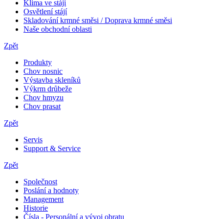
Klima ve stáji
Osvětlení stájí
Skladování krmné směsi / Doprava krmné směsi
Naše obchodní oblasti
Zpět
Produkty
Chov nosnic
Výstavba skleníků
Výkrm drůbeže
Chov hmyzu
Chov prasat
Zpět
Servis
Support & Service
Zpět
Společnost
Poslání a hodnoty
Management
Historie
Čísla - Personální a vývoj obratu