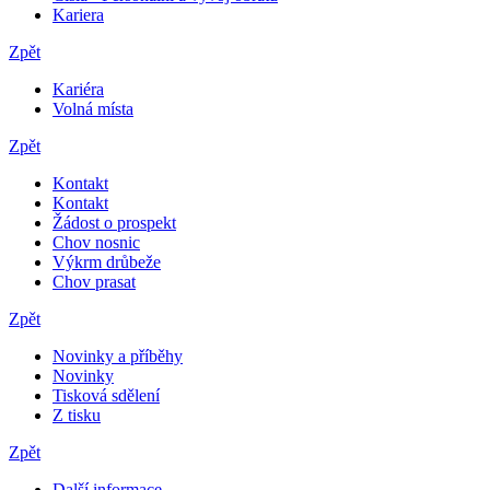
Kariera
Zpět
Kariéra
Volná místa
Zpět
Kontakt
Kontakt
Žádost o prospekt
Chov nosnic
Výkrm drůbeže
Chov prasat
Zpět
Novinky a příběhy
Novinky
Tisková sdělení
Z tisku
Zpět
Další informace