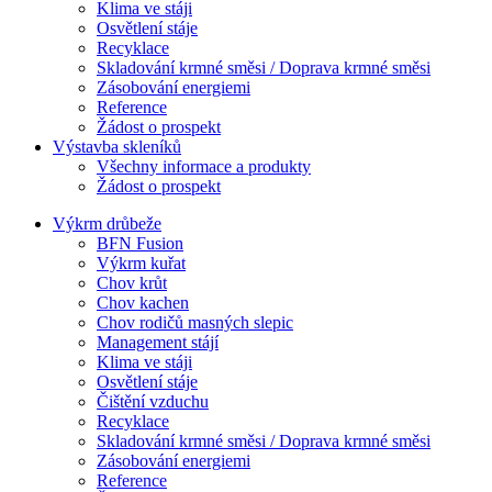
Klima ve stáji
Osvětlení stáje
Recyklace
Skladování krmné směsi / Doprava krmné směsi
Zásobování energiemi
Reference
Žádost o prospekt
Výstavba skleníků
Všechny informace a produkty
Žádost o prospekt
Výkrm drůbeže
BFN Fusion
Výkrm kuřat
Chov krůt
Chov kachen
Chov rodičů masných slepic
Management stájí
Klima ve stáji
Osvětlení stáje
Čištění vzduchu
Recyklace
Skladování krmné směsi / Doprava krmné směsi
Zásobování energiemi
Reference