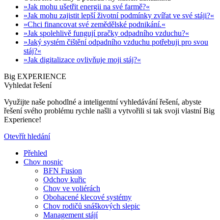
»Jak mohu ušetřit energii na své farmě?«
»Jak mohu zajistit lepší životní podmínky zvířat ve své stáji?«
»Chci financovat své zemědělské podnikání.«
»Jak spolehlivě fungují pračky odpadního vzduchu?«
»Jaký systém čištění odpadního vzduchu potřebuji pro svou
stáj?«
»Jak digitalizace ovlivňuje moji stáj?«
Big EXPERIENCE
Vyhledat řešení
Využijte naše pohodlné a inteligentní vyhledávání řešení, abyste
řešení svého problému rychle našli a vytvořili si tak svoji vlastní Big
Experience!
Otevřít hledání
Přehled
Chov nosnic
BFN Fusion
Odchov kuřic
Chov ve voliérách
Obohacené klecové systémy
Chov rodičů snáškových slepic
Management stájí