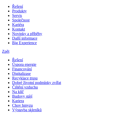
Řešení
Produkty
Servis
Společnost
Kariéra
Kontakt
Novinky a příběhy
Další informace
Big Experience
Zpět
Řešení
Úspora energie
Financování
Digitalizase
Recyklace trusu
Dobré životní podmínky zvířat
Čištění vzduchu
Na klíč
Budovy stájí
Kariera
Chov hmyzu
Výstavba skleníků