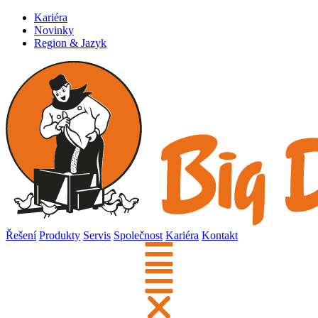
Kariéra
Novinky
Region & Jazyk
Řešení
Produkty
Servis
Společnost
Kariéra
Kontakt