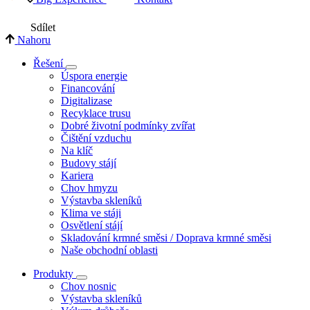
Sdílet
Nahoru
Řešení
Úspora energie
Financování
Digitalizase
Recyklace trusu
Dobré životní podmínky zvířat
Čištění vzduchu
Na klíč
Budovy stájí
Kariera
Chov hmyzu
Výstavba skleníků
Klima ve stáji
Osvětlení stájí
Skladování krmné směsi / Doprava krmné směsi
Naše obchodní oblasti
Produkty
Chov nosnic
Výstavba skleníků