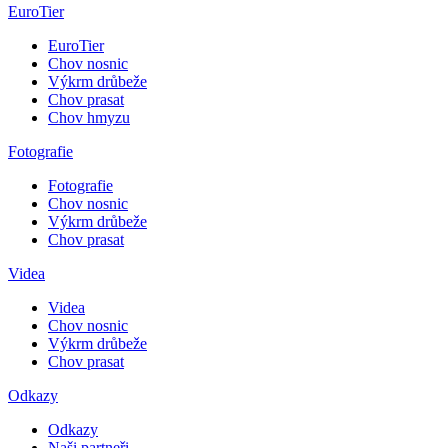
EuroTier
EuroTier
Chov nosnic
Výkrm drůbeže
Chov prasat
Chov hmyzu
Fotografie
Fotografie
Chov nosnic
Výkrm drůbeže
Chov prasat
Videa
Videa
Chov nosnic
Výkrm drůbeže
Chov prasat
Odkazy
Odkazy
Naši partneři