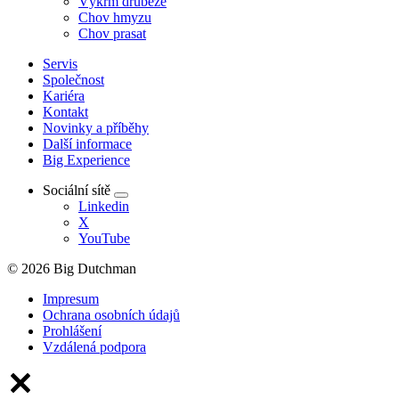
Výkrm drůbeže
Chov hmyzu
Chov prasat
Servis
Společnost
Kariéra
Kontakt
Novinky a příběhy
Další informace
Big Experience
Sociální sítě
Linkedin
X
YouTube
© 2026 Big Dutchman
Impresum
Ochrana osobních údajů
Prohlášení
Vzdálená podpora