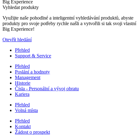
Big Experience
Vyhledat produkty
Využijte naše pohodlné a inteligentní vyhledávání produktů, abyste
produkty pro svoje potřeby rychle našli a vytvořili si tak svoji vlastní
Big Experience!
Otevřít hledání
Přehled
Support & Service
Přehled
Poslání a hodnoty
Management
Historie
Čísla - Personální a vývoj obratu
Kariera
Přehled
Volná místa
Přehled
Kontakt
Žádost o prospekt