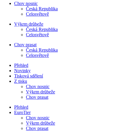
Chov nosnic
Česká Republika
Celosvětově
Výkrm drůbeže
Česká Republika
Celosvětově
Chov prasat
Česká Republika
Celosvětově
Přehled
Novinky
Tisková sdělení
Z tisku
Chov nosnic
Výkrm drůbeže
Chov prasat
Přehled
EuroTier
Chov nosnic
Výkrm drůbeže
Chov prasat