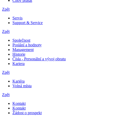
Chov prasat
Zpět
Servis
Support & Service
Zpět
Společnost
Poslání a hodnoty
Management
Historie
Čísla - Personální a vývoj obratu
Kariera
Zpět
Kariéra
Volná místa
Zpět
Kontakt
Kontakt
Žádost o prospekt