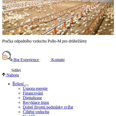
Pračka odpadního vzduchu Pollo-M pro drůbežárny
A
Big Experience
Kontakt
Sdílet
Nahoru
Řešení
Úspora energie
Financování
Digitalizase
Recyklace trusu
Dobré životní podmínky zvířat
Čištění vzduchu