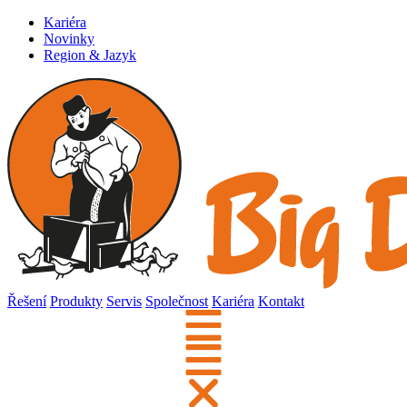
Kariéra
Novinky
Region & Jazyk
Řešení
Produkty
Servis
Společnost
Kariéra
Kontakt