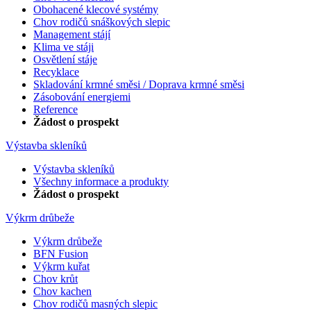
Obohacené klecové systémy
Chov rodičů snáškových slepic
Management stájí
Klima ve stáji
Osvětlení stáje
Recyklace
Skladování krmné směsi / Doprava krmné směsi
Zásobování energiemi
Reference
Žádost o prospekt
Výstavba skleníků
Výstavba skleníků
Všechny informace a produkty
Žádost o prospekt
Výkrm drůbeže
Výkrm drůbeže
BFN Fusion
Výkrm kuřat
Chov krůt
Chov kachen
Chov rodičů masných slepic