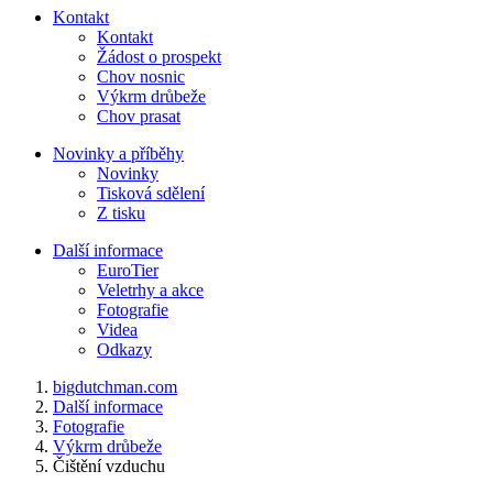
Kontakt
Kontakt
Žádost o prospekt
Chov nosnic
Výkrm drůbeže
Chov prasat
Novinky a příběhy
Novinky
Tisková sdělení
Z tisku
Další informace
EuroTier
Veletrhy a akce
Fotografie
Videa
Odkazy
bigdutchman.com
Další informace
Fotografie
Výkrm drůbeže
Čištění vzduchu