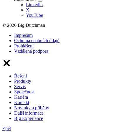
Linkedin
X
YouTube
© 2026 Big Dutchman
Impresum
Ochrana osobních údajů
Prohlášení
Vzdálená podpora
Řešení
Produkty
Servis
Společnost
Kariéra
Kontakt
Novinky a příběhy
Další informace
Big Experience
Zpět