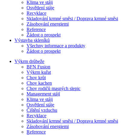
Klima ve stáji
Osvětlení stáje
Recyklace
Skladování krmné směsi / Doprava krmné směsi
Zásobování energiemi
Reference
Žádost o prospekt
Výstavba skleníků
Všechny informace a produkty
Žádost o prospekt
Výkrm drůbeže
BFN Fusion
Výkrm kuřat
Chov krůt
Chov kachen
Chov rodičů masných slepic
Management stájí
Klima ve stáji
Osvětlení stáje
Čištění vzduchu
Recyklace
Skladování krmné směsi / Doprava krmné směsi
Zásobování energiemi
Reference