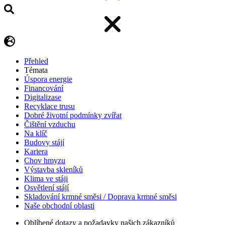
Přehled
Témata
Úspora energie
Financování
Digitalizase
Recyklace trusu
Dobré životní podmínky zvířat
Čištění vzduchu
Na klíč
Budovy stájí
Kariera
Chov hmyzu
Výstavba skleníků
Klima ve stáji
Osvětlení stájí
Skladování krmné směsi / Doprava krmné směsi
Naše obchodní oblasti
Oblíbené dotazy a požadavky našich zákazníků