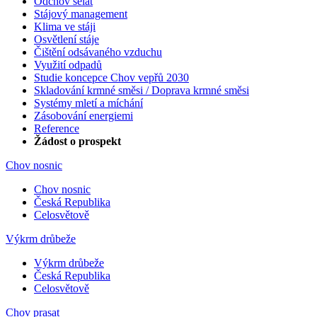
Odchov selat
Stájový management
Klima ve stáji
Osvětlení stáje
Čištění odsávaného vzduchu
Využití odpadů
Studie koncepce Chov vepřů 2030
Skladování krmné směsi / Doprava krmné směsi
Systémy mletí a míchání
Zásobování energiemi
Reference
Žádost o prospekt
Chov nosnic
Chov nosnic
Česká Republika
Celosvětově
Výkrm drůbeže
Výkrm drůbeže
Česká Republika
Celosvětově
Chov prasat