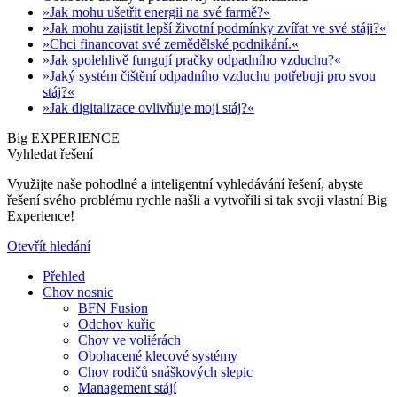
»Jak mohu ušetřit energii na své farmě?«
»Jak mohu zajistit lepší životní podmínky zvířat ve své stáji?«
»Chci financovat své zemědělské podnikání.«
»Jak spolehlivě fungují pračky odpadního vzduchu?«
»Jaký systém čištění odpadního vzduchu potřebuji pro svou
stáj?«
»Jak digitalizace ovlivňuje moji stáj?«
Big EXPERIENCE
Vyhledat řešení
Využijte naše pohodlné a inteligentní vyhledávání řešení, abyste
řešení svého problému rychle našli a vytvořili si tak svoji vlastní Big
Experience!
Otevřít hledání
Přehled
Chov nosnic
BFN Fusion
Odchov kuřic
Chov ve voliérách
Obohacené klecové systémy
Chov rodičů snáškových slepic
Management stájí