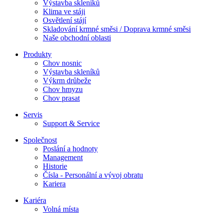
Výstavba skleníků
Klima ve stáji
Osvětlení stájí
Skladování krmné směsi / Doprava krmné směsi
Naše obchodní oblasti
Produkty
Chov nosnic
Výstavba skleníků
Výkrm drůbeže
Chov hmyzu
Chov prasat
Servis
Support & Service
Společnost
Poslání a hodnoty
Management
Historie
Čísla - Personální a vývoj obratu
Kariera
Kariéra
Volná místa