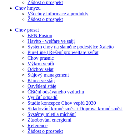
Žádost o prospekt
Chov hmyzu
Všechny informace a produkty
Žádost o prospekt
Chov prasat
BFN Fusion
Havito - welfare ve stáji
Systém chov na slaměné podestýlce Xaletto
PureLine | Řešení pro welfare zvířat
Chov prasnic
Výkrm vepřů
Odchov selat
Stájový management
Klima ve stáji
Osvětlení stáje
Čištění odsávaného vzduchu
Využití odpadů
Studie koncepce Chov vepřů 2030
Skladování krmné směsi / Doprava krmné směsi
Systémy mletí a míchání
Zásobování energiemi
Reference
Žádost o prospekt