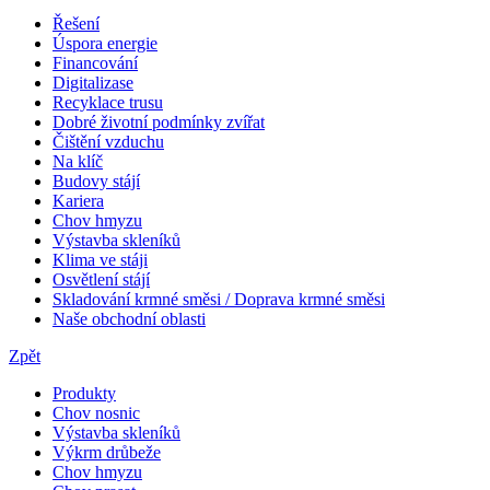
Řešení
Úspora energie
Financování
Digitalizase
Recyklace trusu
Dobré životní podmínky zvířat
Čištění vzduchu
Na klíč
Budovy stájí
Kariera
Chov hmyzu
Výstavba skleníků
Klima ve stáji
Osvětlení stájí
Skladování krmné směsi / Doprava krmné směsi
Naše obchodní oblasti
Zpět
Produkty
Chov nosnic
Výstavba skleníků
Výkrm drůbeže
Chov hmyzu