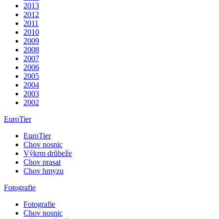
2013
2012
2011
2010
2009
2008
2007
2006
2005
2004
2003
2002
EuroTier
EuroTier
Chov nosnic
Výkrm drůbeže
Chov prasat
Chov hmyzu
Fotografie
Fotografie
Chov nosnic