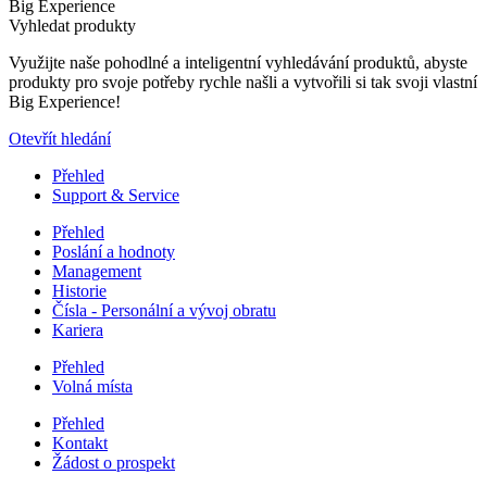
Big Experience
Vyhledat produkty
Využijte naše pohodlné a inteligentní vyhledávání produktů, abyste
produkty pro svoje potřeby rychle našli a vytvořili si tak svoji vlastní
Big Experience!
Otevřít hledání
Přehled
Support & Service
Přehled
Poslání a hodnoty
Management
Historie
Čísla - Personální a vývoj obratu
Kariera
Přehled
Volná místa
Přehled
Kontakt
Žádost o prospekt