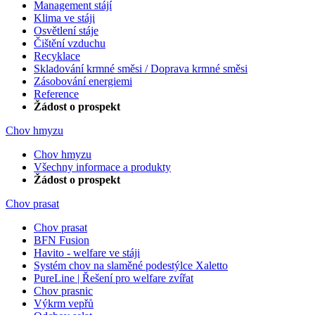
Management stájí
Klima ve stáji
Osvětlení stáje
Čištění vzduchu
Recyklace
Skladování krmné směsi / Doprava krmné směsi
Zásobování energiemi
Reference
Žádost o prospekt
Chov hmyzu
Chov hmyzu
Všechny informace a produkty
Žádost o prospekt
Chov prasat
Chov prasat
BFN Fusion
Havito - welfare ve stáji
Systém chov na slaměné podestýlce Xaletto
PureLine | Řešení pro welfare zvířat
Chov prasnic
Výkrm vepřů