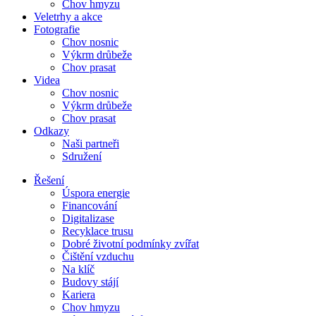
Chov hmyzu
Veletrhy a akce
Fotografie
Chov nosnic
Výkrm drůbeže
Chov prasat
Videa
Chov nosnic
Výkrm drůbeže
Chov prasat
Odkazy
Naši partneři
Sdružení
Řešení
Úspora energie
Financování
Digitalizase
Recyklace trusu
Dobré životní podmínky zvířat
Čištění vzduchu
Na klíč
Budovy stájí
Kariera
Chov hmyzu