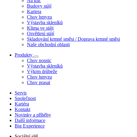
Na klíč
Budovy stájí
Kariera
Chov hmyzu
Výstavba skleníků
Klima ve stáji
Osvětlení stájí
Skladování krmné směsi / Doprava krmné směsi
Naše obchodní oblasti
Produkty
Chov nosnic
Výstavba skleníků
Výkrm drůbeže
Chov hmyzu
Chov prasat
Servis
Společnost
Kariéra
Kontakt
Novinky a příběhy
Další informace
Big Experience
Sociální sítě