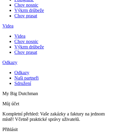
Chov nosnic
Výkrm drůbeže
Chov prasat
Videa
Videa
Chov nosnic
Výkrm drůbeže
Chov prasat
Odkazy
Odkazy
Naši partneři
Sdružení
My Big Dutchman
Můj účet
Kompletní přehled: Vaše zakázky a faktury na jednom
místě! Včetně praktické správy uživatelů.
Přihlásit