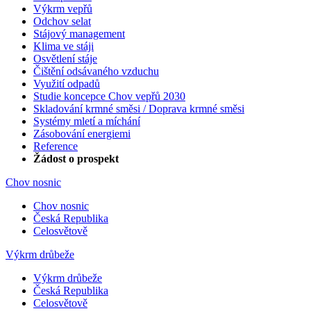
Výkrm vepřů
Odchov selat
Stájový management
Klima ve stáji
Osvětlení stáje
Čištění odsávaného vzduchu
Využití odpadů
Studie koncepce Chov vepřů 2030
Skladování krmné směsi / Doprava krmné směsi
Systémy mletí a míchání
Zásobování energiemi
Reference
Žádost o prospekt
Chov nosnic
Chov nosnic
Česká Republika
Celosvětově
Výkrm drůbeže
Výkrm drůbeže
Česká Republika
Celosvětově