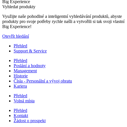
Big Experience
Vyhledat produkty
Využijte naše pohodlné a inteligentní vyhledávání produktů, abyste
produkty pro svoje potřeby rychle našli a vytvořili si tak svoji vlastní
Big Experience!
Otevřít hledání
Přehled
Support & Service
Přehled
Poslání a hodnoty
Management
Historie
Čísla - Personální a vývoj obratu
Kariera
Přehled
Volná místa
Přehled
Kontakt
Žádost o prospekt