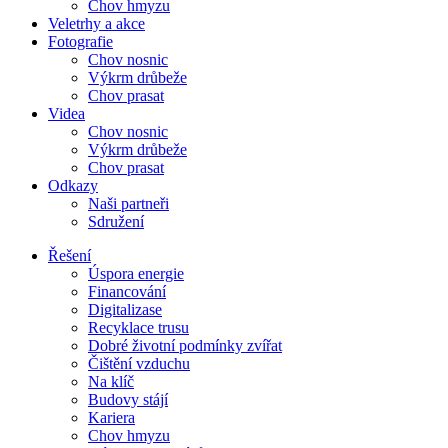
Chov hmyzu
Veletrhy a akce
Fotografie
Chov nosnic
Výkrm drůbeže
Chov prasat
Videa
Chov nosnic
Výkrm drůbeže
Chov prasat
Odkazy
Naši partneři
Sdružení
Řešení
Úspora energie
Financování
Digitalizase
Recyklace trusu
Dobré životní podmínky zvířat
Čištění vzduchu
Na klíč
Budovy stájí
Kariera
Chov hmyzu