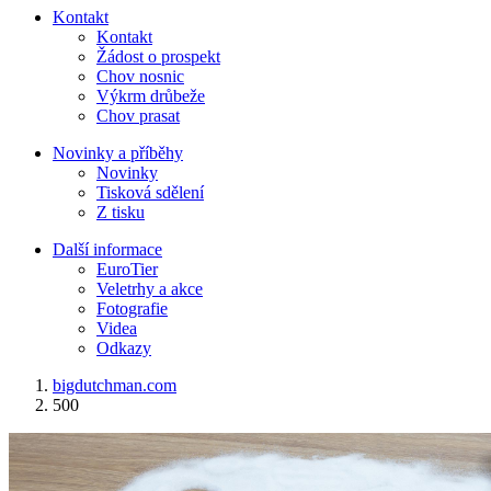
Kontakt
Kontakt
Žádost o prospekt
Chov nosnic
Výkrm drůbeže
Chov prasat
Novinky a příběhy
Novinky
Tisková sdělení
Z tisku
Další informace
EuroTier
Veletrhy a akce
Fotografie
Videa
Odkazy
bigdutchman.com
500