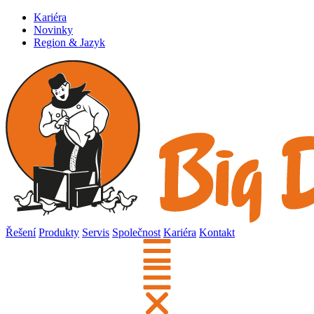
Kariéra
Novinky
Region & Jazyk
Řešení
Produkty
Servis
Společnost
Kariéra
Kontakt