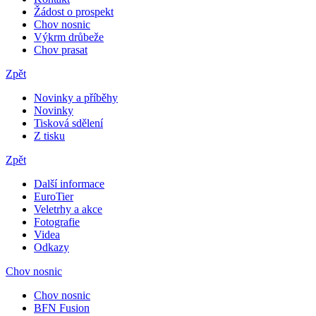
Žádost o prospekt
Chov nosnic
Výkrm drůbeže
Chov prasat
Zpět
Novinky a příběhy
Novinky
Tisková sdělení
Z tisku
Zpět
Další informace
EuroTier
Veletrhy a akce
Fotografie
Videa
Odkazy
Chov nosnic
Chov nosnic
BFN Fusion