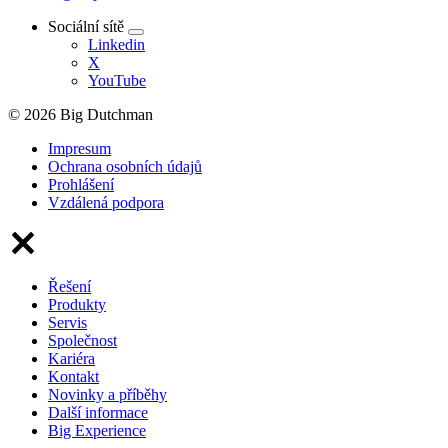
Sociální sítě
Linkedin
X
YouTube
© 2026 Big Dutchman
Impresum
Ochrana osobních údajů
Prohlášení
Vzdálená podpora
Řešení
Produkty
Servis
Společnost
Kariéra
Kontakt
Novinky a příběhy
Další informace
Big Experience