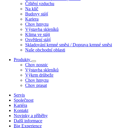
Čištění vzduchu
Na klíč
Budovy stájí
Kariera
Chov hmyzu
Výstavba skleníků
Klima ve stáji
Osvětlení stájí
Skladování krmné směsi / Doprava krmné směsi
Naše obchodní oblasti
Produkty
Chov nosnic
Výstavba skleníků
Výkrm drůbeže
Chov hmyzu
Chov prasat
Servis
Společnost
Kariéra
Kontakt
Novinky a příběhy
Další informace
Big Experience