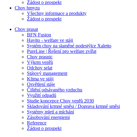
Žádost o prospekt
Chov hmyzu
Všechny informace a produkty
Žádost o prospekt
Chov prasat
BFN Fusion
Havito - welfare ve stáji
Systém chov na slaměné podestýlce Xaletto
PureLine | Řešení pro welfare zvířat
Chov prasnic
Výkrm vepřů
Odchov selat
Stájový management
Klima ve stáji
Osvětlení stáje
Čištění odsávaného vzduchu
Využití odpadů
Studie koncepce Chov vepřů 2030
Skladování krmné směsi / Doprava krmné směsi
Systémy mletí a míchání
Zásobování energiemi
Reference
Žádost o prospekt