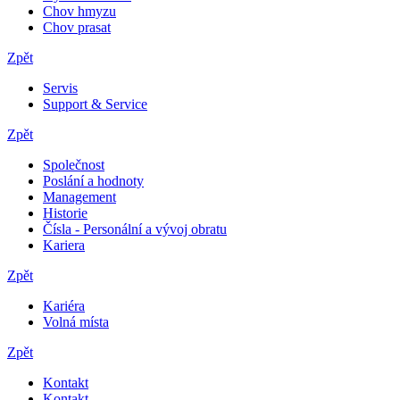
Chov hmyzu
Chov prasat
Zpět
Servis
Support & Service
Zpět
Společnost
Poslání a hodnoty
Management
Historie
Čísla - Personální a vývoj obratu
Kariera
Zpět
Kariéra
Volná místa
Zpět
Kontakt
Kontakt