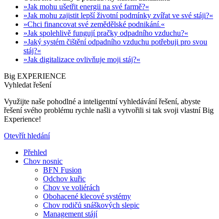
»Jak mohu ušetřit energii na své farmě?«
»Jak mohu zajistit lepší životní podmínky zvířat ve své stáji?«
»Chci financovat své zemědělské podnikání.«
»Jak spolehlivě fungují pračky odpadního vzduchu?«
»Jaký systém čištění odpadního vzduchu potřebuji pro svou
stáj?«
»Jak digitalizace ovlivňuje moji stáj?«
Big EXPERIENCE
Vyhledat řešení
Využijte naše pohodlné a inteligentní vyhledávání řešení, abyste
řešení svého problému rychle našli a vytvořili si tak svoji vlastní Big
Experience!
Otevřít hledání
Přehled
Chov nosnic
BFN Fusion
Odchov kuřic
Chov ve voliérách
Obohacené klecové systémy
Chov rodičů snáškových slepic
Management stájí