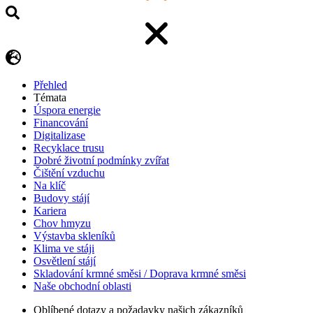
Přehled
Témata
Úspora energie
Financování
Digitalizase
Recyklace trusu
Dobré životní podmínky zvířat
Čištění vzduchu
Na klíč
Budovy stájí
Kariera
Chov hmyzu
Výstavba skleníků
Klima ve stáji
Osvětlení stájí
Skladování krmné směsi / Doprava krmné směsi
Naše obchodní oblasti
Oblíbené dotazy a požadavky našich zákazníků