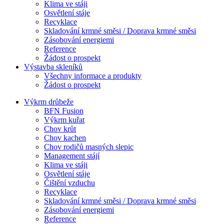
Klima ve stáji
Osvětlení stáje
Recyklace
Skladování krmné směsi / Doprava krmné směsi
Zásobování energiemi
Reference
Žádost o prospekt
Výstavba skleníků
Všechny informace a produkty
Žádost o prospekt
Výkrm drůbeže
BFN Fusion
Výkrm kuřat
Chov krůt
Chov kachen
Chov rodičů masných slepic
Management stájí
Klima ve stáji
Osvětlení stáje
Čištění vzduchu
Recyklace
Skladování krmné směsi / Doprava krmné směsi
Zásobování energiemi
Reference