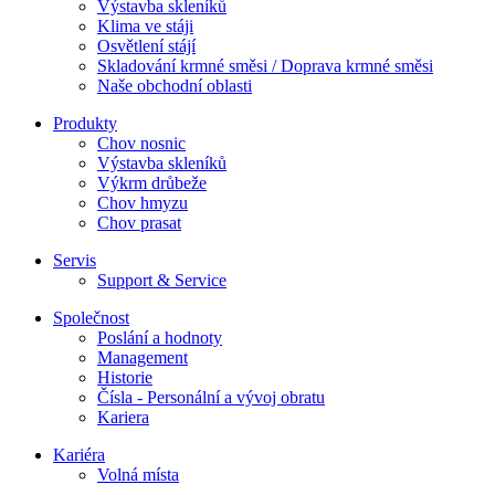
Výstavba skleníků
Klima ve stáji
Osvětlení stájí
Skladování krmné směsi / Doprava krmné směsi
Naše obchodní oblasti
Produkty
Chov nosnic
Výstavba skleníků
Výkrm drůbeže
Chov hmyzu
Chov prasat
Servis
Support & Service
Společnost
Poslání a hodnoty
Management
Historie
Čísla - Personální a vývoj obratu
Kariera
Kariéra
Volná místa