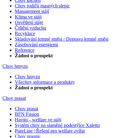
Chov kachen
Chov rodičů masných slepic
Management stájí
Klima ve stáji
Osvětlení stáje
Čištění vzduchu
Recyklace
Skladování krmné směsi / Doprava krmné směsi
Zásobování energiemi
Reference
Žádost o prospekt
Chov hmyzu
Chov hmyzu
Všechny informace a produkty
Žádost o prospekt
Chov prasat
Chov prasat
BFN Fusion
Havito - welfare ve stáji
Systém chov na slaměné podestýlce Xaletto
PureLine | Řešení pro welfare zvířat
Chov prasnic