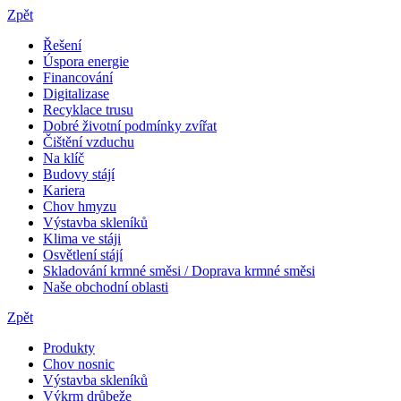
Zpět
Řešení
Úspora energie
Financování
Digitalizase
Recyklace trusu
Dobré životní podmínky zvířat
Čištění vzduchu
Na klíč
Budovy stájí
Kariera
Chov hmyzu
Výstavba skleníků
Klima ve stáji
Osvětlení stájí
Skladování krmné směsi / Doprava krmné směsi
Naše obchodní oblasti
Zpět
Produkty
Chov nosnic
Výstavba skleníků
Výkrm drůbeže