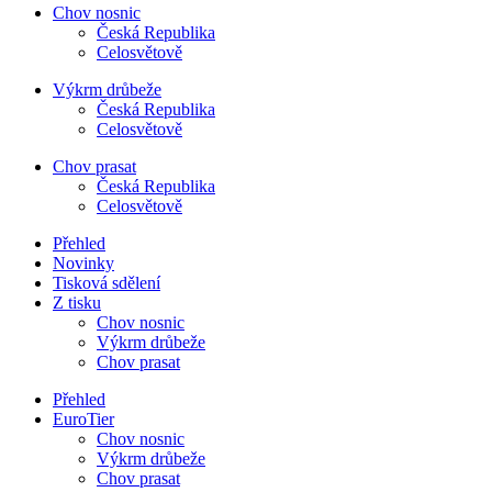
Chov nosnic
Česká Republika
Celosvětově
Výkrm drůbeže
Česká Republika
Celosvětově
Chov prasat
Česká Republika
Celosvětově
Přehled
Novinky
Tisková sdělení
Z tisku
Chov nosnic
Výkrm drůbeže
Chov prasat
Přehled
EuroTier
Chov nosnic
Výkrm drůbeže
Chov prasat