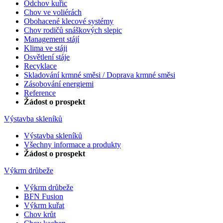
Odchov kuřic
Chov ve voliérách
Obohacené klecové systémy
Chov rodičů snáškových slepic
Management stájí
Klima ve stáji
Osvětlení stáje
Recyklace
Skladování krmné směsi / Doprava krmné směsi
Zásobování energiemi
Reference
Žádost o prospekt
Výstavba skleníků
Výstavba skleníků
Všechny informace a produkty
Žádost o prospekt
Výkrm drůbeže
Výkrm drůbeže
BFN Fusion
Výkrm kuřat
Chov krůt