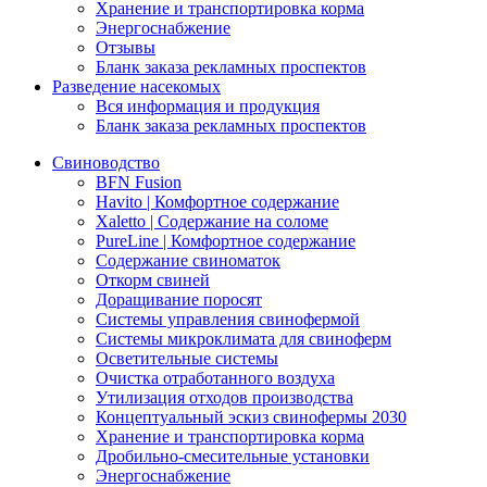
Хранение и транспортировка корма
Энергоснабжение
Отзывы
Бланк заказа рекламных проспектов
Разведение насекомых
Вся информация и продукция
Бланк заказа рекламных проспектов
Свиноводство
BFN Fusion
Havito | Комфортное содержание
Xaletto | Содержание на соломе
PureLine | Комфортное содержание
Содержание свиноматок
Откорм свиней
Доращивание поросят
Системы управления свинофермой
Системы микроклимата для свиноферм
Осветительные системы
Очистка отработанного воздуха
Утилизация отходов производства
Концептуальный эскиз свинофермы 2030
Хранение и транспортировка корма
Дробильно-смесительные установки
Энергоснабжение