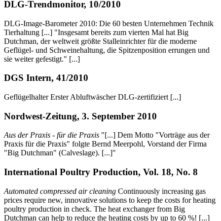
DLG-Trendmonitor, 10/2010
DLG-Image-Barometer 2010: Die 60 besten Unternehmen Technik
Tierhaltung [...] "Insgesamt bereits zum vierten Mal hat Big
Dutchman, der weltweit größte Stalleinrichter für die moderne
Geflügel- und Schweinehaltung, die Spitzenposition errungen und
sie weiter gefestigt." [...]
DGS Intern, 41/2010
Geflügelhalter Erster Abluftwäscher DLG-zertifiziert [...]
Nordwest-Zeitung, 3. September 2010
Aus der Praxis - für die Praxis
"[...] Dem Motto "Vorträge aus der
Praxis für die Praxis" folgte Bernd Meerpohl, Vorstand der Firma
"Big Dutchman" (Calveslage). [...]"
International Poultry Production, Vol. 18, No. 8
Automated compressed air cleaning
Continuously increasing gas
prices require new, innovative solutions to keep the costs for heating
poultry production in check. The heat exchanger from Big
Dutchman can help to reduce the heating costs by up to 60 %! [...]