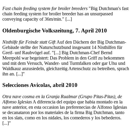
Fast chain feeding system for broiler breeders
"Big Dutchman's fast
chain feeding system for broiler breeder has an unsurpassed
conveying capacity of 36m/min." [...]
Oldenburgische Volkszeitung, 7. April 2010
Nisthilfe für Feinde statt Gift
Auf den Dächern der Big Dutchman-
Gebäude stellte der Naturschutzbund insgesamt 14 Nisthilfen für
Greif- unf Raubvögel auf. "[...] Big Dutchman-Chef Bernd
Meerpohl war begeistert: Das Problem in den Griff zu bekommen
und mit dem Versuch, Wander- und Turmfalken oder gar Uhu und
Waldkauz anzusiedeln, gleichzeitig Artenschutz zu betreiben, sprach
ihn an. [...]"
Selecciones Avicolas, abril 2010
Otra nave cosma en la Granja Rualmar (Grupo Pitas-Pitas), de
Alfonso Iglesias
A diferencia del equipo que habia montado en la
nave anterior, en esta occasion las preferenecias de Alfonso Iglesias
se decanataron por los materiales de la firma Big Dutchman, tanto
en los slats, como en los nidales, los comederos y los bebederos.
[...]"