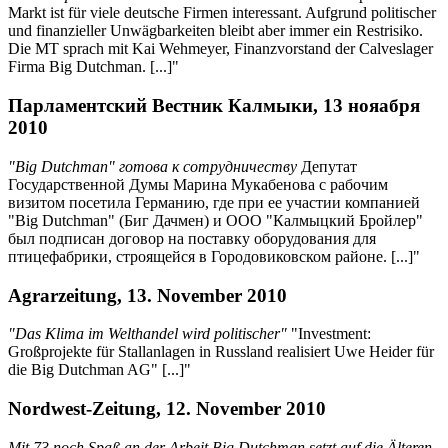
Markt ist für viele deutsche Firmen interessant. Aufgrund politischer
und finanzieller Unwägbarkeiten bleibt aber immer ein Restrisiko.
Die MT sprach mit Kai Wehmeyer, Finanzvorstand der Calveslager
Firma Big Dutchman. [...]"
Парламентский Вестник Калмыки, 13 нояабря
2010
"Big Dutchman" готова к сотрудничеству
Депутат
Государственной Думы Марина Мукабенова с рабочим
визитом посетила Германию, где при ее участии компанией
"Big Dutchman" (Биг Дачмен) и ООО "Калмыцкий Бройлер"
был подписан договор на поставку оборудования для
птицефабрики, строящейся в Городовиковском районе. [...]"
Agrarzeitung, 13. November 2010
"Das Klima im Welthandel wird politischer"
"Investment:
Großprojekte für Stallanlagen in Russland realisiert Uwe Heider für
die Big Dutchman AG" [...]"
Nordwest-Zeitung, 12. November 2010
Mit 73 noch Spaß an der Arbeit Big Dutchman setzt auf die Älteren