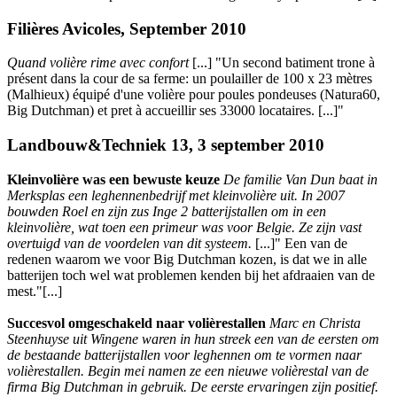
Filières Avicoles, September 2010
Quand volière rime avec confort
[...] "Un second batiment trone à
présent dans la cour de sa ferme: un poulailler de 100 x 23 mètres
(Malhieux) équipé d'une volière pour poules pondeuses (Natura60,
Big Dutchman) et pret à accueillir ses 33000 locataires. [...]"
Landbouw&Techniek 13, 3 september 2010
Kleinvolière was een bewuste keuze
De familie Van Dun baat in
Merksplas een leghennenbedrijf met kleinvolière uit. In 2007
bouwden Roel en zijn zus Inge 2 batterijstallen om in een
kleinvolière, wat toen een primeur was voor Belgie. Ze zijn vast
overtuigd van de voordelen van dit systeem.
[...]" Een van de
redenen waarom we voor Big Dutchman kozen, is dat we in alle
batterijen toch wel wat problemen kenden bij het afdraaien van de
mest."[...]
Succesvol omgeschakeld naar volièrestallen
Marc en Christa
Steenhuyse uit Wingene waren in hun streek een van de eersten om
de bestaande batterijstallen voor leghennen om te vormen naar
volièrestallen. Begin mei namen ze een nieuwe volièrestal van de
firma Big Dutchman in gebruik. De eerste ervaringen zijn positief.