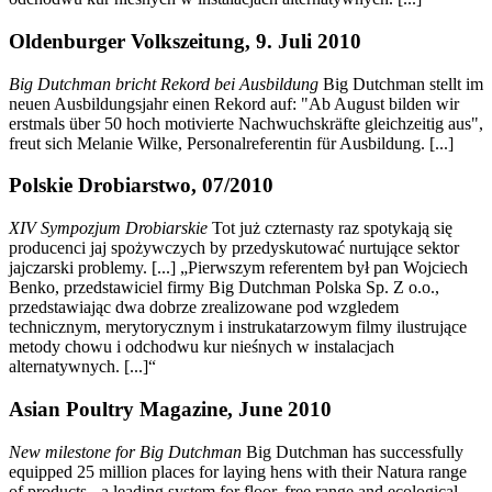
Oldenburger Volkszeitung, 9. Juli 2010
Big Dutchman bricht Rekord bei Ausbildung
Big Dutchman stellt im
neuen Ausbildungsjahr einen Rekord auf: "Ab August bilden wir
erstmals über 50 hoch motivierte Nachwuchskräfte gleichzeitig aus",
freut sich Melanie Wilke, Personalreferentin für Ausbildung. [...]
Polskie Drobiarstwo, 07/2010
XIV Sympozjum Drobiarskie
Tot już czternasty raz spotykają się
producenci jaj spożywczych by przedyskutować nurtujące sektor
jajczarski problemy. [...] „Pierwszym referentem był pan Wojciech
Benko, przedstawiciel firmy Big Dutchman Polska Sp. Z o.o.,
przedstawiając dwa dobrze zrealizowane pod wzgledem
technicznym, merytorycznym i instrukatarzowym filmy ilustrujące
metody chowu i odchodwu kur nieśnych w instalacjach
alternatywnych. [...]“
Asian Poultry Magazine, June 2010
New milestone for Big Dutchman
Big Dutchman has successfully
equipped 25 million places for laying hens with their Natura range
of products - a leading system for floor, free range and ecological