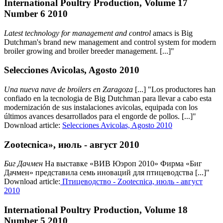
International Poultry Production, Volume 17
Number 6 2010
Latest technology for management and control
amacs is Big
Dutchman's brand new management and control system for modern
broiler growing and broiler breeder management. [...]"
Selecciones Avicolas, Agosto 2010
Una nueva nave de broilers en Zaragoza
[...] "Los productores han
confiado en la tecnologia de Big Dutchman para llevar a cabo esta
modernización de sus instalaciones avicolas, equipada con los
últimos avances desarrollados para el engorde de pollos. [...]"
Download article:
Selecciones Avicolas, Agosto 2010
Zootecnica», июль - август 2010
Биг Дачмeн
На выставке «ВИВ Юэроп 2010» Фирма «Биг
Дачмeн» представила семь иноваций для птицеводства [...]"
Download article:
Птицеводство - Zootecnica, июль - август
2010
International Poultry Production, Volume 18
Number 5 2010