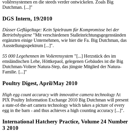
volièresystemen en die steeds verder ontwickelen. Zoals Big
Dutchman. [...]"
DGS Intern, 19/2010
Düsser Geflügeltage: Kein Spielraum für Kompromisse bei der
Betriebshygiene
"Mit verschiedenen Stalleinrichtungsgegenständen
ergänzten einige Unternehmen, wie hier die Fa. Big Dutchman, das
Ausstellungsspektrum [...]".
55 000 Legehennen im Volierensystem
"[...] Herzstück des im
emsländischen Lehe, Höttkepaol, gelegenen Gebäudes ist die Big
Dutchman-Voliere Natura-Step, das jüngste Mitglied der Natura-
Familie. [...]"
Poultry Digest, April/May 2010
High egg count accuracy with innovative camera technology
At
PIX Poultry Information Exchange 2010 Big Dutchman will present
a state-of-the-art camera technology which takes a picture of every
egg in the barn - and thus achieves a high counting accuracy [...]".
International Hatchery Practice, Volume 24 Number
3 2010