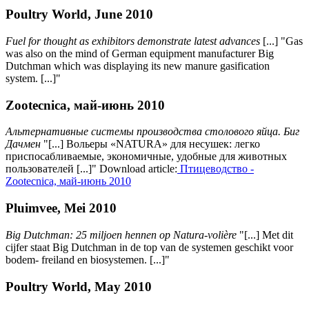
Poultry World, June 2010
Fuel for thought as exhibitors demonstrate latest advances
[...] "Gas
was also on the mind of German equipment manufacturer Big
Dutchman which was displaying its new manure gasification
system. [...]"
Zootecnica, май-июнь 2010
Альтернативные системы производства столового яйца. Биг
Дачмен
"[...] Вольеры «NATURA» для несушек: легко
приспосабливаемые, экономичные, удобные для животных
пользователей [...]" Download article:
Птицеводство -
Zootecnica, май-июнь 2010
Pluimvee, Mei 2010
Big Dutchman: 25 miljoen hennen op Natura-volière
"[...] Met dit
cijfer staat Big Dutchman in de top van de systemen geschikt voor
bodem- freiland en biosystemen. [...]"
Poultry World, May 2010