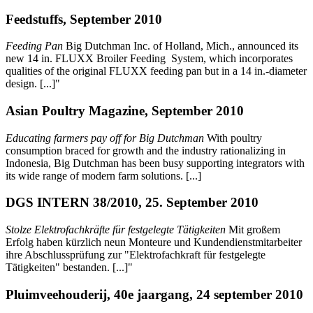
Feedstuffs, September 2010
Feeding Pan
Big Dutchman Inc. of Holland, Mich., announced its
new 14 in. FLUXX Broiler Feeding System, which incorporates
qualities of the original FLUXX feeding pan but in a 14 in.-diameter
design. [...]"
Asian Poultry Magazine, September 2010
Educating farmers pay off for Big Dutchman
With poultry
consumption braced for growth and the industry rationalizing in
Indonesia, Big Dutchman has been busy supporting integrators with
its wide range of modern farm solutions. [...]
DGS INTERN 38/2010, 25. September 2010
Stolze Elektrofachkräfte für festgelegte Tätigkeiten
Mit großem
Erfolg haben kürzlich neun Monteure und Kundendienstmitarbeiter
ihre Abschlussprüfung zur "Elektrofachkraft für festgelegte
Tätigkeiten" bestanden. [...]"
Pluimveehouderij, 40e jaargang, 24 september 2010