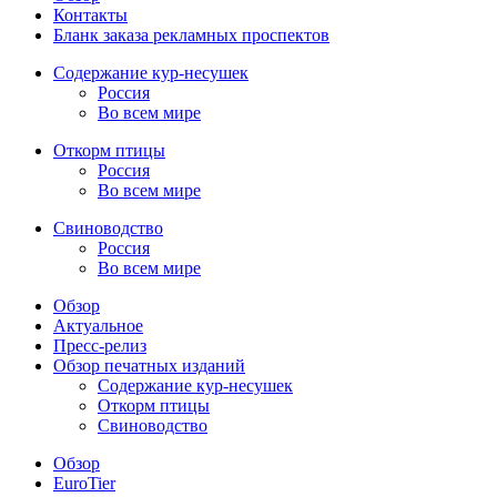
Контакты
Бланк заказа рекламных проспектов
Содержание кур-несушек
Россия
Во всем мире
Откорм птицы
Россия
Во всем мире
Свиноводство
Россия
Во всем мире
Обзор
Актуальное
Пресс-релиз
Обзор печатных изданий
Содержание кур-несушек
Откорм птицы
Свиноводство
Обзор
EuroTier