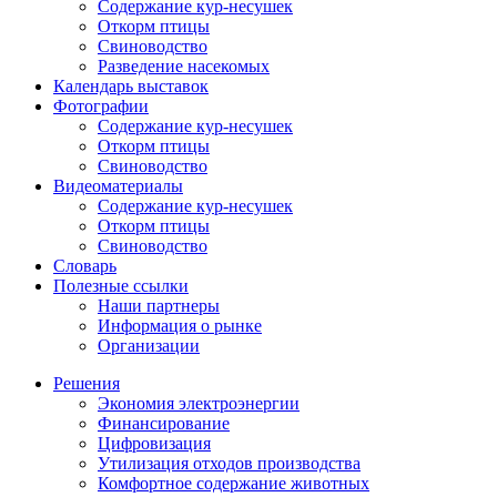
Содержание кур-несушек
Откорм птицы
Свиноводство
Разведение насекомых
Календарь выставок
Фотографии
Содержание кур-несушек
Откорм птицы
Свиноводство
Видеоматериалы
Содержание кур-несушек
Откорм птицы
Свиноводство
Словарь
Полезные ссылки
Наши партнеры
Информация о рынке
Организации
Решения
Экономия электроэнергии
Финансирование
Цифровизация
Утилизация отходов производства
Комфортное содержание животных