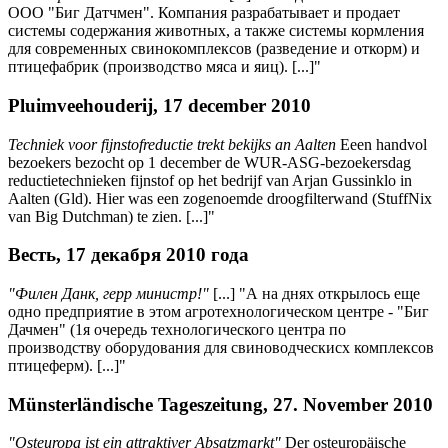
ООО "Биг Датчмен". Компания разрабатывает и продает
системы содержания животных, а также системы кормления
для современных свинокомплексов (разведение и откорм) и
птицефабрик (производство мяса и яиц). [...]"
Pluimveehouderij, 17 december 2010
Techniek voor fijnstofreductie trekt bekijks an Aalten
Eeen handvol
bezoekers bezocht op 1 december de WUR-ASG-bezoekersdag
reductietechnieken fijnstof op het bedrijf van Arjan Gussinklo in
Aalten (Gld). Hier was een zogenoemde droogfilterwand (StuffNix
van Big Dutchman) te zien. [...]"
Весть, 17 декабря 2010 года
"Филен Данк, герр министр!"
[...] "А на днях открылось еще
одно предприятие в этом агротехнологическом центре - "Биг
Дачмен" (1я очередь технологического центра по
производству оборудования для свиноводческисх комплексов
птицеферм). [...]"
Münsterländische Tageszeitung, 27. November 2010
"Osteuropa ist ein attraktiver Absatzmarkt"
Der osteuropäische