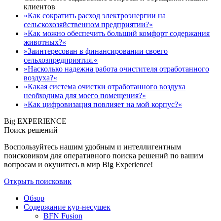
клиентов
»Как сократить расход электроэнергии на
сельскохозяйственном предприятии?«
»Как можно обеспечить больший комфорт содержания
животных?«
»Заинтересован в финансировании своего
сельхозпредприятия.«
»Насколько надежна работа очистителя отработанного
воздуха?«
»Какая система очистки отработанного воздуха
необходима для моего помещения?«
»Как цифровизация повлияет на мой корпус?«
Big EXPERIENCE
Поиск решений
Воспользуйтесь нашим удобным и интеллигентным
поисковиком для оперативного поиска решений по вашим
вопросам и окунитесь в мир Big Experience!
Открыть поисковик
Обзор
Содержание кур-несушек
BFN Fusion