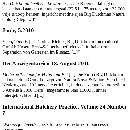
Big Dutchman heeft een bewezen systeem
Bloemendal legt de
laatste hand aan een nieuwe legstal (22,5 bij 75 meter) voor 22.000
vrije-uitloop-hennen, ingericht met drie rijen Big Dutchman Natura
Colony Step. [...]"
Joule, 5.2010
Energietrends
[...] Daniela Richter, Big Dutchman International
GmbH: Unsere Press-Schnecke befindet sich in Italien zur
Separation von Gärresten im Einsatz. [...]"
Der Anzeigenkurier, 18. August 2010
Moderne Technik für Huhn und Ei
"[...] Die Firma Big Dutchman
hat nach dem Grundkonzept von Natura Nova & Natura Step hier in
Neukrug zwei Hühnerställe errichtet, in denen - jeweils unterteilt in
5 Abteile à 3000 Tiere - insgesamt je Stall 15000 Hühner
untergebracht sind [...]"
International Hatchery Practice, Volume 24 Number
7
Options for breeder nests
Innovative features for successful
management