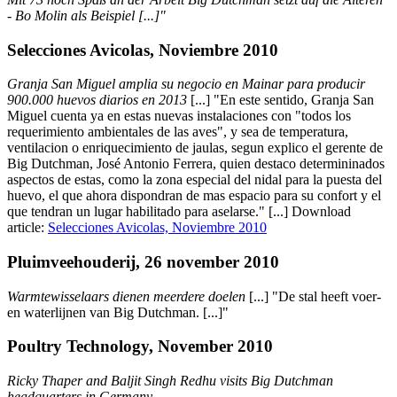
- Bo Molin als Beispiel [...]"
Selecciones Avicolas, Noviembre 2010
Granja San Miguel amplia su negocio en Mainar para producir
900.000 huevos diarios en 2013
[...] "En este sentido, Granja San
Miguel cuenta ya en estas nuevas instalaciones con "todos los
requerimiento ambientales de las aves", y sea de temperatura,
ventilacion o enriquecimiento de jaulas, segun explico el gerente de
Big Dutchman, José Antonio Ferrera, quien destaco determininados
aspectos de estas, como la zona especial del nidal para la puesta del
huevo, el que ahora dispondran de mas espacio para su confort y el
que tendran un lugar habilitado para aselarse." [...] Download
article:
Selecciones Avicolas, Noviembre 2010
Pluimveehouderij, 26 november 2010
Warmtewisselaars dienen meerdere doelen
[...] "De stal heeft voer-
en waterlijnen van Big Dutchman. [...]"
Poultry Technology, November 2010
Ricky Thaper and Baljit Singh Redhu visits Big Dutchman
headquarters in Germany