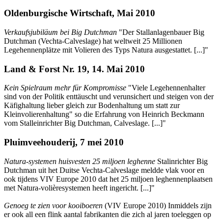
Oldenburgische Wirtschaft, Mai 2010
Verkaufsjubiläum bei Big Dutchman
"Der Stallanlagenbauer Big
Dutchman (Vechta-Calveslage) hat weltweit 25 Millionen
Legehennenplätze mit Volieren des Typs Natura ausgestattet. [...]"
Land & Forst Nr. 19, 14. Mai 2010
Kein Spielraum mehr für Kompromisse
"Viele Legehennenhalter
sind von der Politik enttäuscht und verunsichert und steigen von der
Käfighaltung lieber gleich zur Bodenhaltung um statt zur
Kleinvolierenhaltung" so die Erfahrung von Heinrich Beckmann
vom Stalleinrichter Big Dutchman, Calveslage. [...]"
Pluimveehouderij, 7 mei 2010
Natura-systemen huisvesten 25 miljoen leghenne
Stalinrichter Big
Dutchman uit het Duitse Vechta-Calveslage meldde vlak voor en
ook tijdens VIV Europe 2010 dat het 25 miljoen leghennenplaatsen
met Natura-volièresystemen heeft ingericht. [...]"
Genoeg te zien voor kooiboeren
(VIV Europe 2010) Inmiddels zijn
er ook all een flink aantal fabrikanten die zich al jaren toeleggen op