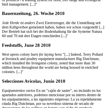
bird management. [...]"
Bauernzeitung, 26. Woche 2010
Jede Herde ist anders
Zwei Eiererzeuger, die die Umstellung seit
dem Käfigverbot gemeistert haben, haben wir schon vorgestellt [...]
Der Betrieb hat sich bei der Bodenhaltung für die Systeme Natura
60 und 70 mit drei Etagen entschieden [...]"
Feedstuffs, June 28 2010
West opens colony barn for laying hens
"[...] Indeed, Terry Pollard
at livestock and poultry equipment manufacturer Big Dutchman,
which installed the livingston colony, noted that more than 30
million hens throughout the world are being housed in enriched
colonies. [...]"
Selecciones Avicolas, Junio 2010
Equipamientos varios
En un "cajón de sastre", no incluido en los
apartados anteriores, podemos mencionar por su interes dentro de
los equipamientos, a las siguientes empresas: La ya repetidamente
citada Big Dutchman, por su novedoso sistema de secado de
deyecciones de las gallinas en bateria con el fin de producir