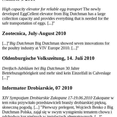
High capacity elevator for reliable egg transport
The newly
developed EggCellent elevator from Big Dutchman has a large
collection capacity and provides everything that is needed for the
safe transportation of eggs. [...]"
Zootecnica, July-August 2010
[...]"
Big Dutchman
Big Dutchman showed seven innovations for
the poultry industry at VIV Europe 2010. [...]"
Oldenburgische Volkszeitung, 14. Juli 2010
Dreifach-Jubiläum bei Big Dutchman
30 Jahre
Betriebszugehörigkeit und mehr sind kein Einzelfall in Calveslage
[...]"
Informator Drobiarskie, 07 2010
XIV Sympozjum Drobiarskie Zakopane 17-19.06.2010
Zakopane w
tem roku przywitało przedstawicieli branży drobiarskiej piękną,
słoneczną pogodą. [...] "Pierwszy prelegent, Wojciech Benko z Big
Dutchman Polska, zajął się w swym wystąpieniu tematem chowu i
odchodwu kur nieśnych w instalacjach alternatywnych. [...]"