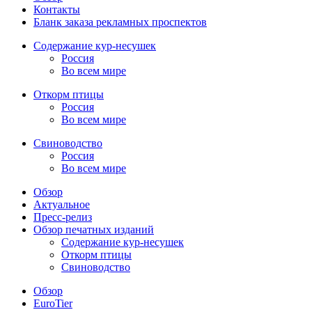
Контакты
Бланк заказа рекламных проспектов
Содержание кур-несушек
Россия
Во всем мире
Откорм птицы
Россия
Во всем мире
Свиноводство
Россия
Во всем мире
Обзор
Актуальное
Пресс-релиз
Обзор печатных изданий
Содержание кур-несушек
Откорм птицы
Свиноводство
Обзор
EuroTier