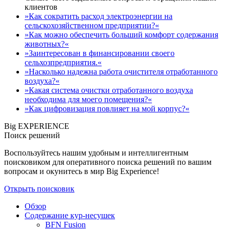
клиентов
»Как сократить расход электроэнергии на
сельскохозяйственном предприятии?«
»Как можно обеспечить больший комфорт содержания
животных?«
»Заинтересован в финансировании своего
сельхозпредприятия.«
»Насколько надежна работа очистителя отработанного
воздуха?«
»Какая система очистки отработанного воздуха
необходима для моего помещения?«
»Как цифровизация повлияет на мой корпус?«
Big EXPERIENCE
Поиск решений
Воспользуйтесь нашим удобным и интеллигентным
поисковиком для оперативного поиска решений по вашим
вопросам и окунитесь в мир Big Experience!
Открыть поисковик
Обзор
Содержание кур-несушек
BFN Fusion