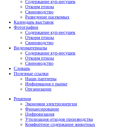
Содержание кур-несушек
Откорм птицы
Свиноводство
Разведение насекомых
Календарь выставок
Фотографии
Содержание кур-несушек
Откорм птицы
Свиноводство
Видеоматериалы
Содержание кур-несушек
Откорм птицы
Свиноводство
Словарь
Полезные ссылки
Наши партнеры
Информация о рынке
Организации
Решения
Экономия электроэнергии
Финансирование
Цифровизация
Утилизация отходов производства
Комфортное содержание животных