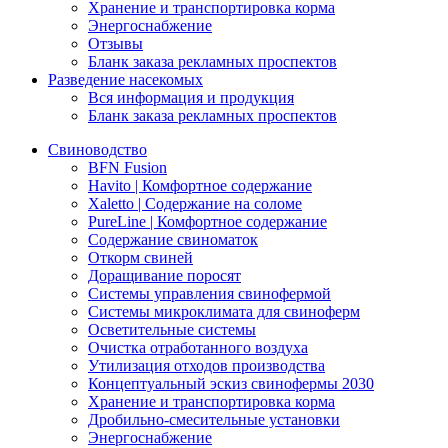
Хранение и транспортировка корма
Энергоснабжение
Отзывы
Бланк заказа рекламных проспектов
Разведение насекомых
Вся информация и продукция
Бланк заказа рекламных проспектов
Свиноводство
BFN Fusion
Havito | Комфортное содержание
Xaletto | Содержание на соломе
PureLine | Комфортное содержание
Содержание свиноматок
Откорм свиней
Доращивание поросят
Системы управления свинофермой
Системы микроклимата для свиноферм
Осветительные системы
Очистка отработанного воздуха
Утилизация отходов производства
Концептуальный эскиз свинофермы 2030
Хранение и транспортировка корма
Дробильно-смесительные установки
Энергоснабжение