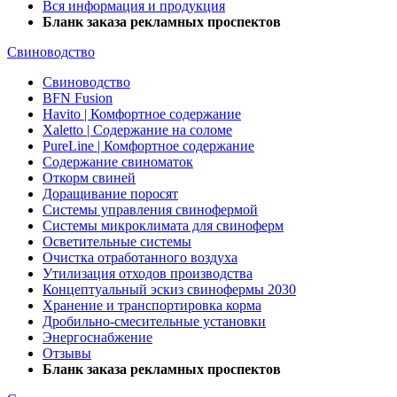
Вся информация и продукция
Бланк заказа рекламных проспектов
Свиноводство
Свиноводство
BFN Fusion
Havito | Комфортное содержание
Xaletto | Содержание на соломе
PureLine | Комфортное содержание
Содержание свиноматок
Откорм свиней
Доращивание поросят
Системы управления свинофермой
Системы микроклимата для свиноферм
Осветительные системы
Очистка отработанного воздуха
Утилизация отходов производства
Концептуальный эскиз свинофермы 2030
Хранение и транспортировка корма
Дробильно-смесительные установки
Энергоснабжение
Отзывы
Бланк заказа рекламных проспектов