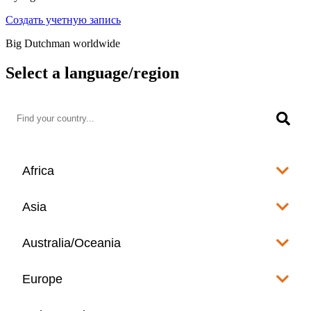
Создать учетную запись
Big Dutchman worldwide
Select a language/region
Africa
Algeria
Asia
العربية
Afghanistan
Australia/Oceania
Angola
English
www.bigdutchman.co.za
Australia
Europe
Bangladesh
Benin
www.bigdutchman.asia
www.bigdutchman.asia
Français
Albania