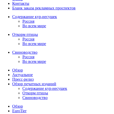
Контакты
Бланк заказа рекламных проспектов
Содержание кур-несушек
Россия
Во всем мире
Откорм птицы
Россия
Во всем мире
Свиноводство
Россия
Во всем мире
Обзор
Актуальное
Пресс-релиз
Обзор печатных изданий
Содержание кур-несушек
Откорм птицы
Свиноводство
Обзор
EuroTier