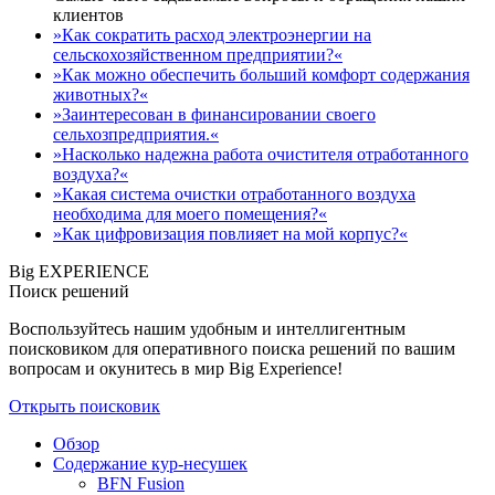
клиентов
»Как сократить расход электроэнергии на
сельскохозяйственном предприятии?«
»Как можно обеспечить больший комфорт содержания
животных?«
»Заинтересован в финансировании своего
сельхозпредприятия.«
»Насколько надежна работа очистителя отработанного
воздуха?«
»Какая система очистки отработанного воздуха
необходима для моего помещения?«
»Как цифровизация повлияет на мой корпус?«
Big EXPERIENCE
Поиск решений
Воспользуйтесь нашим удобным и интеллигентным
поисковиком для оперативного поиска решений по вашим
вопросам и окунитесь в мир Big Experience!
Открыть поисковик
Обзор
Содержание кур-несушек
BFN Fusion