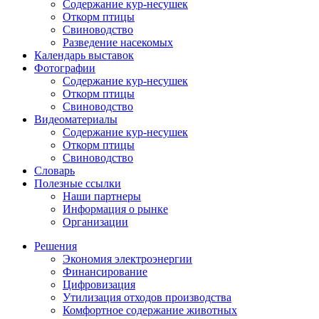
Содержание кур-несушек
Откорм птицы
Свиноводство
Разведение насекомых
Календарь выставок
Фотографии
Содержание кур-несушек
Откорм птицы
Свиноводство
Видеоматериалы
Содержание кур-несушек
Откорм птицы
Свиноводство
Словарь
Полезные ссылки
Наши партнеры
Информация о рынке
Организации
Решения
Экономия электроэнергии
Финансирование
Цифровизация
Утилизация отходов производства
Комфортное содержание животных