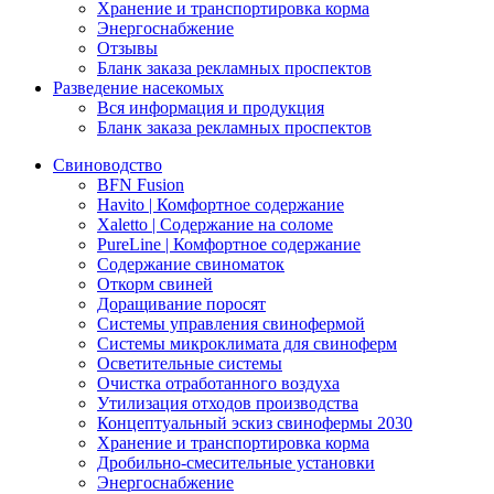
Хранение и транспортировка корма
Энергоснабжение
Отзывы
Бланк заказа рекламных проспектов
Разведение насекомых
Вся информация и продукция
Бланк заказа рекламных проспектов
Свиноводство
BFN Fusion
Havito | Комфортное содержание
Xaletto | Содержание на соломе
PureLine | Комфортное содержание
Содержание свиноматок
Откорм свиней
Доращивание поросят
Системы управления свинофермой
Системы микроклимата для свиноферм
Осветительные системы
Очистка отработанного воздуха
Утилизация отходов производства
Концептуальный эскиз свинофермы 2030
Хранение и транспортировка корма
Дробильно-смесительные установки
Энергоснабжение