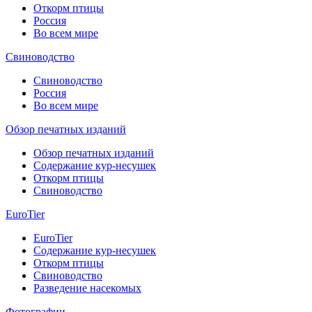
Откорм птицы
Россия
Во всем мире
Свиноводство
Свиноводство
Россия
Во всем мире
Обзор печатных изданий
Обзор печатных изданий
Содержание кур-несушек
Откорм птицы
Свиноводство
EuroTier
EuroTier
Содержание кур-несушек
Откорм птицы
Свиноводство
Разведение насекомых
Фотографии