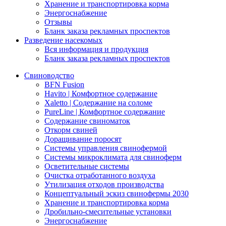
Хранение и транспортировка корма
Энергоснабжение
Отзывы
Бланк заказа рекламных проспектов
Разведение насекомых
Вся информация и продукция
Бланк заказа рекламных проспектов
Свиноводство
BFN Fusion
Havito | Комфортное содержание
Xaletto | Содержание на соломе
PureLine | Комфортное содержание
Содержание свиноматок
Откорм свиней
Доращивание поросят
Системы управления свинофермой
Системы микроклимата для свиноферм
Осветительные системы
Очистка отработанного воздуха
Утилизация отходов производства
Концептуальный эскиз свинофермы 2030
Хранение и транспортировка корма
Дробильно-смесительные установки
Энергоснабжение