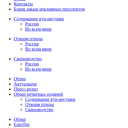
Контакты
Бланк заказа рекламных проспектов
Содержание кур-несушек
Россия
Во всем мире
Откорм птицы
Россия
Во всем мире
Свиноводство
Россия
Во всем мире
Обзор
Актуальное
Пресс-релиз
Обзор печатных изданий
Содержание кур-несушек
Откорм птицы
Свиноводство
Обзор
EuroTier