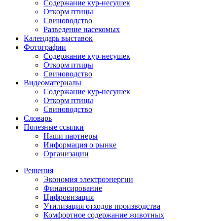
Содержание кур-несушек
Откорм птицы
Свиноводство
Разведение насекомых
Календарь выставок
Фотографии
Содержание кур-несушек
Откорм птицы
Свиноводство
Видеоматериалы
Содержание кур-несушек
Откорм птицы
Свиноводство
Словарь
Полезные ссылки
Наши партнеры
Информация о рынке
Организации
Решения
Экономия электроэнергии
Финансирование
Цифровизация
Утилизация отходов производства
Комфортное содержание животных