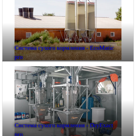
Система сухого кормления - EcoMatic
pro
Система сухого кормления - DryExact
pro