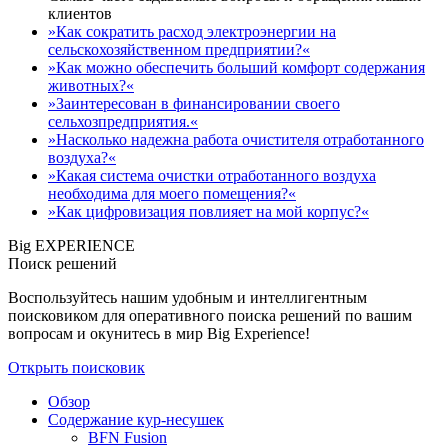
клиентов
»Как сократить расход электроэнергии на
сельскохозяйственном предприятии?«
»Как можно обеспечить больший комфорт содержания
животных?«
»Заинтересован в финансировании своего
сельхозпредприятия.«
»Насколько надежна работа очистителя отработанного
воздуха?«
»Какая система очистки отработанного воздуха
необходима для моего помещения?«
»Как цифровизация повлияет на мой корпус?«
Big EXPERIENCE
Поиск решений
Воспользуйтесь нашим удобным и интеллигентным
поисковиком для оперативного поиска решений по вашим
вопросам и окунитесь в мир Big Experience!
Открыть поисковик
Обзор
Содержание кур-несушек
BFN Fusion