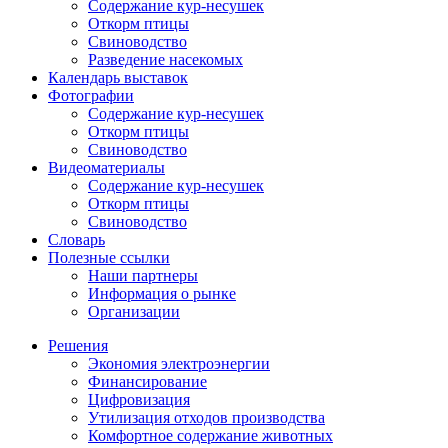
Содержание кур-несушек
Откорм птицы
Свиноводство
Разведение насекомых
Календарь выставок
Фотографии
Содержание кур-несушек
Откорм птицы
Свиноводство
Видеоматериалы
Содержание кур-несушек
Откорм птицы
Свиноводство
Словарь
Полезные ссылки
Наши партнеры
Информация о рынке
Организации
Решения
Экономия электроэнергии
Финансирование
Цифровизация
Утилизация отходов производства
Комфортное содержание животных