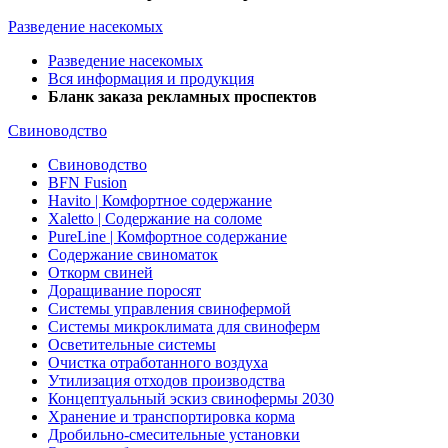
Разведение насекомых
Разведение насекомых
Вся информация и продукция
Бланк заказа рекламных проспектов
Свиноводство
Свиноводство
BFN Fusion
Havito | Комфортное содержание
Xaletto | Содержание на соломе
PureLine | Комфортное содержание
Содержание свиноматок
Откорм свиней
Доращивание поросят
Системы управления свинофермой
Системы микроклимата для свиноферм
Осветительные системы
Очистка отработанного воздуха
Утилизация отходов производства
Концептуальный эскиз свинофермы 2030
Хранение и транспортировка корма
Дробильно-смесительные установки