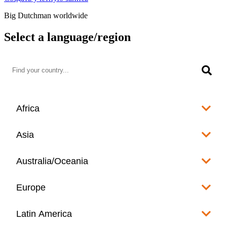
Big Dutchman worldwide
Select a language/region
Africa
Algeria
Asia
العربية
Afghanistan
Australia/Oceania
Angola
English
www.bigdutchman.co.za
Australia
Europe
Bangladesh
Benin
www.bigdutchman.asia
www.bigdutchman.asia
Français
Albania
Latin America
Fiji
Bhutan
English
Botswana