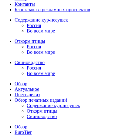
Контакты
Бланк заказа рекламных проспектов
Содержание кур-несушек
Россия
Во всем мире
Откорм птицы
Россия
Во всем мире
Свиноводство
Россия
Во всем мире
Обзор
Актуальное
Пресс-релиз
Обзор печатных изданий
Содержание кур-несушек
Откорм птицы
Свиноводство
Обзор
EuroTier