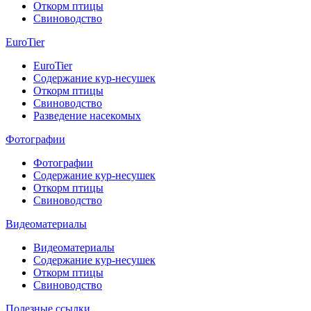
Откорм птицы
Свиноводство
EuroTier
EuroTier
Содержание кур-несушек
Откорм птицы
Свиноводство
Разведение насекомых
Фотографии
Фотографии
Содержание кур-несушек
Откорм птицы
Свиноводство
Видеоматериалы
Видеоматериалы
Содержание кур-несушек
Откорм птицы
Свиноводство
Полезные ссылки