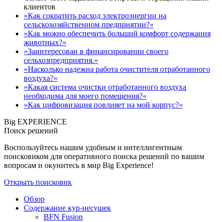
клиентов
»Как сократить расход электроэнергии на
сельскохозяйственном предприятии?«
»Как можно обеспечить больший комфорт содержания
животных?«
»Заинтересован в финансировании своего
сельхозпредприятия.«
»Насколько надежна работа очистителя отработанного
воздуха?«
»Какая система очистки отработанного воздуха
необходима для моего помещения?«
»Как цифровизация повлияет на мой корпус?«
Big EXPERIENCE
Поиск решений
Воспользуйтесь нашим удобным и интеллигентным
поисковиком для оперативного поиска решений по вашим
вопросам и окунитесь в мир Big Experience!
Открыть поисковик
Обзор
Содержание кур-несушек
BFN Fusion