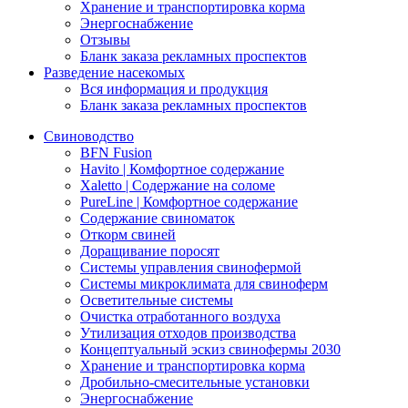
Хранение и транспортировка корма
Энергоснабжение
Отзывы
Бланк заказа рекламных проспектов
Разведение насекомых
Вся информация и продукция
Бланк заказа рекламных проспектов
Свиноводство
BFN Fusion
Havito | Комфортное содержание
Xaletto | Содержание на соломе
PureLine | Комфортное содержание
Содержание свиноматок
Откорм свиней
Доращивание поросят
Системы управления свинофермой
Системы микроклимата для свиноферм
Осветительные системы
Очистка отработанного воздуха
Утилизация отходов производства
Концептуальный эскиз свинофермы 2030
Хранение и транспортировка корма
Дробильно-смесительные установки
Энергоснабжение