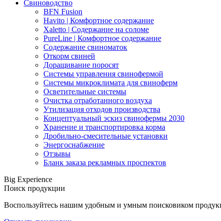
Свиноводство
BFN Fusion
Havito | Комфортное содержание
Xaletto | Содержание на соломе
PureLine | Комфортное содержание
Содержание свиноматок
Откорм свиней
Доращивание поросят
Системы управления свинофермой
Системы микроклимата для свиноферм
Осветительные системы
Очистка отработанного воздуха
Утилизация отходов производства
Концептуальный эскиз свинофермы 2030
Хранение и транспортировка корма
Дробильно-смесительные установки
Энергоснабжение
Отзывы
Бланк заказа рекламных проспектов
Big Experience
Поиск продукции
Воспользуйтесь нашим удобным и умным поисковиком продукци