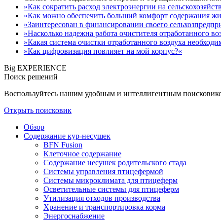
»Как сократить расход электроэнергии на сельскохозяйс
»Как можно обеспечить больший комфорт содержания ж
»Заинтересован в финансировании своего сельхозпредпр
»Насколько надежна работа очистителя отработанного во
»Какая система очистки отработанного воздуха необходи
»Как цифровизация повлияет на мой корпус?«
Big EXPERIENCE
Поиск решений
Воспользуйтесь нашим удобным и интеллигентным поисковиком
Открыть поисковик
Обзор
Содержание кур-несушек
BFN Fusion
Клеточное содержание
Содержание несушек родительского стада
Системы управления птицефермой
Системы микроклимата для птицеферм
Осветительные системы для птицеферм
Утилизация отходов производства
Хранение и транспортировка корма
Энергоснабжение