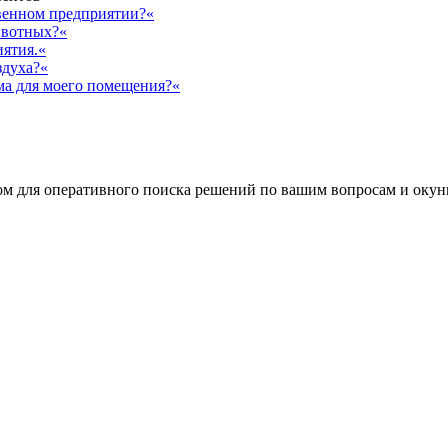
твенном предприятии?«
ивотных?«
иятия.«
здуха?«
ма для моего помещения?«
 для оперативного поиска решений по вашим вопросам и окуни