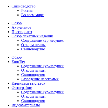
Свиноводство
Россия
Во всем мире
Обзор
Актуальное
Пресс-релиз
Обзор печатных изданий
Содержание кур-несушек
Откорм птицы
Свиноводство
Обзор
EuroTier
Содержание кур-несушек
Откорм птицы
Свиноводство
Разведение насекомых
Календарь выставок
Фотографии
Содержание кур-несушек
Откорм птицы
Свиноводство
Видеоматериалы