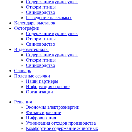
Содержание кур-несушек
Откорм птицы
Свиноводство
Разведение насекомых
Календарь выставок
Фотографии
Содержание кур-несушек
Откорм птицы
Свиноводство
Видеоматериалы
Содержание кур-несушек
Откорм птицы
Свиноводство
Словарь
Полезные ссылки
Наши партнеры
Информация о рынке
Организации
Решения
Экономия электроэнергии
Финансирование
Цифровизация
Утилизация отходов производства
Комфортное содержание животных