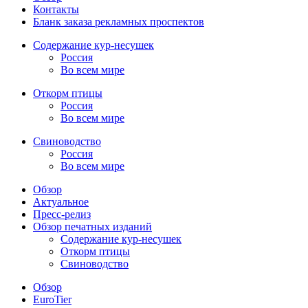
Контакты
Бланк заказа рекламных проспектов
Содержание кур-несушек
Россия
Во всем мире
Откорм птицы
Россия
Во всем мире
Свиноводство
Россия
Во всем мире
Обзор
Актуальное
Пресс-релиз
Обзор печатных изданий
Содержание кур-несушек
Откорм птицы
Свиноводство
Обзор
EuroTier