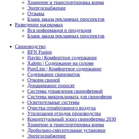
Хранение и транспортировка корма
Энергоснабжение
Отзывы
Бланк заказа рекламных проспектов
Разведение насекомых
Вся информация и продукция
Бланк заказа рекламных проспектов
Свиноводство
BFN Fusion
Havito | Комфортное содержание
Xaletto | Содержание на соломе
PureLine | Комфортное содержание
Содержание свиноматок
Откорм свиней
Доращивание поросят
Системы управления свинофермой
Системы микроклимата для свиноферм
Осветительные системы
Очистка отработанного воздуха
Утилизация отходов производства
Концептуальный эскиз свинофермы 2030
Хранение и транспортировка корма
Дробильно-смесительные установки
Энергоснабжение