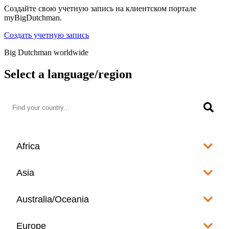
Создайте свою учетную запись на клиентском портале
myBigDutchman.
Создать учетную запись
Big Dutchman worldwide
Select a language/region
Africa
Algeria
Asia
العربية
Afghanistan
Australia/Oceania
Angola
English
www.bigdutchman.co.za
Australia
Europe
Bangladesh