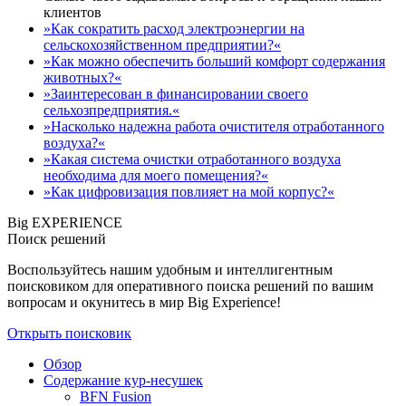
клиентов
»Как сократить расход электроэнергии на
сельскохозяйственном предприятии?«
»Как можно обеспечить больший комфорт содержания
животных?«
»Заинтересован в финансировании своего
сельхозпредприятия.«
»Насколько надежна работа очистителя отработанного
воздуха?«
»Какая система очистки отработанного воздуха
необходима для моего помещения?«
»Как цифровизация повлияет на мой корпус?«
Big EXPERIENCE
Поиск решений
Воспользуйтесь нашим удобным и интеллигентным
поисковиком для оперативного поиска решений по вашим
вопросам и окунитесь в мир Big Experience!
Открыть поисковик
Обзор
Содержание кур-несушек
BFN Fusion