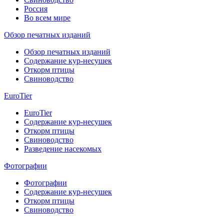
Россия
Во всем мире
Обзор печатных изданий
Обзор печатных изданий
Содержание кур-несушек
Откорм птицы
Свиноводство
EuroTier
EuroTier
Содержание кур-несушек
Откорм птицы
Свиноводство
Разведение насекомых
Фотографии
Фотографии
Содержание кур-несушек
Откорм птицы
Свиноводство