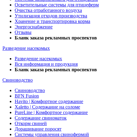
Осветительные системы для птицеферм
Очистка отработанного воздуха
Утилизация отходов производства
Хранение и транспортировка корма
Энергоснабжение
Отзывы
Бланк заказа рекламных проспектов
Разведение насекомых
Разведение насекомых
Вся информация и продукция
Бланк заказа рекламных проспектов
Свиноводство
Свиноводство
BFN Fusion
Havito | Комфортное содержание
Xaletto | Содержание на соломе
PureLine | Комфортное содержание
Содержание свиноматок
Откорм свиней
Доращивание поросят
Системы управления свинофермой