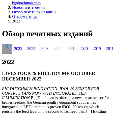
bigdutchman.com
Новости и заметки
Обзор печатных изданий
Откорм птицы
2022
Обзор печатных изданий
2025
2024
2023
2022
2021
2020
2019
201
2022
LIVESTOCK & POULTRY ME OCTOBER-
DECEMBER 2022
BIG DUTCHMAN INNOVATION: IDOL 29 SENSOR FOR
CONTROL PANS NOW WITH INTEGRATED LED
ILLUMINATION
Big Dutchman is offering a new, smart sensor for
broiler feeding: the German poultry equipment supplier has
integrated an LED lamp in its proven iDOL 29 sensor, which
registers the feed level in the second to last feed pan. [...] Existing