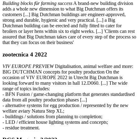
Building blocks für farming success
A brand-new building division
adds a whole new dimension to what Big Dutchman offers its
customers [...] Big Dutchman buildings are engineer-approved,
strong and durable, hygienic and very practical. [...] a Big
Dutchman building can be erected and fully fitted to cater for
broilers or layer hens within six to eight weeks. [...] 'Clients can rest
assured that Big Dutchman takes care of every step of the process so
that they can focus on their business'
zootecnica 4 2022
VIV EUROPE PREVIEW
Digitalisation, animal welfare and more:
BIG DUTCHMAN concepts for poultry production On the
occasion of VIV EUROPE 2022 in Utrecht Big Dutchman is
looking forward to many visitors in hall 12.D060. [...] The wide
range of topics includes:
- BFN Fusion / game-changing platform that generates standardised
data from all poultry production phases [...]
- alternative systems for egg production / represented by the new
welfare aviary Natura Step XL;
- buildings / solutions from planning to completion;
- LED / efficient house lighting systems and concepts;
- residue treatment.