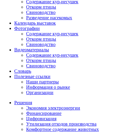
Содержание кур-несушек
Откорм птицы
Свиноводство
Разведение насекомых
Календарь выставок
Фотографии
Содержание кур-несушек
Откорм птицы
Свиноводство
Видеоматериалы
Содержание кур-несушек
Откорм птицы
Свиноводство
Словарь
Полезные ссылки
Наши партнеры
Информация о рынке
Организации
Решения
Экономия электроэнергии
Финансирование
Цифровизация
Утилизация отходов производства
Комфортное содержание животных