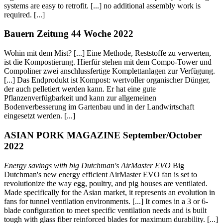
systems are easy to retrofit. [...] no additional assembly work is
required. [...]
Bauern Zeitung 44 Woche 2022
Wohin mit dem Mist? [...] Eine Methode, Reststoffe zu verwerten,
ist die Kompostierung. Hierfür stehen mit dem Compo-Tower und
Compoliner zwei anschlussfertige Komplettanlagen zur Verfügung.
[...] Das Endprodukt ist Kompost: wertvoller organischer Dünger,
der auch pelletiert werden kann. Er hat eine gute
Pflanzenverfügbarkeit und kann zur allgemeinen
Bodenverbesserung im Gartenbau und in der Landwirtschaft
eingesetzt werden. [...]
ASIAN PORK MAGAZINE September/October
2022
Energy savings with big Dutchman's AirMaster EVO
Big
Dutchman's new energy efficient AirMaster EVO fan is set to
revolutionize the way egg, poultry, and pig houses are ventilated.
Made specifically for the Asian market, it represents an evolution in
fans for tunnel ventilation environments. [...] It comes in a 3 or 6-
blade configuration to meet specific ventilation needs and is built
tough with glass fiber reinforced blades for maximum durability. [...]