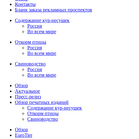
Контакты
Бланк заказа рекламных проспектов
Содержание кур-несушек
Россия
Во всем мире
Откорм птицы
Россия
Во всем мире
Свиноводство
Россия
Во всем мире
Обзор
Актуальное
Пресс-релиз
Обзор печатных изданий
Содержание кур-несушек
Откорм птицы
Свиноводство
Обзор
EuroTier