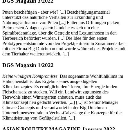
DGS Magazin 3/2022
Puten beschäftigen - aber wie? [...] Beschäftigungsmaterial
unterstützt das natürliche Verhalten zur Erkundung und
Nahrungsaufnahme von Puten [...] Futter aus Öffnungen picken
Beim ersten Anlagensystem handelte es sich um eine
Spiralförderanlage, über die Getreide und Leguminosen in den
Tierbereich befördert wurden. [...] Die Idee für den ersten
Prototypen entstammte von den Projektpartnern in Zusammenarbeit
mit der Firma Big Dutchman und wurde während des Projektes mit
dem Tierhalter weiterentwickelt. [...]
DGS Magazin 1/2022
Keine windigen Kompromisse
Das sogenannte Wohlfühlklima im
Hähnchenstall ist das Ergebnis eines ausgeklügelten
Klimakonzeptes. Es ermöglicht den Tieren, ihre Energie in den
Fleischansatz zu stecken. Will ein Landwirt zugunsten des
Tierwohls einen Wintergarten anbauen, muss auch das
Klimakonzept neu gedacht werden. [...] [...] ist Senior Manager
Climate Concepts und verantwortet in der Big Dutchman
Unternehmenszentrale in Vechta-Calveslage die Konzepte für die
Klimatisierung von Geflügelställen. [...]
ASIAN POULTRY MAGAZINE January 2022