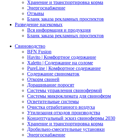
Хранение и транспортировка корма
Энергоснабжение
Отзывы
Бланк заказа рекламных проспектов
Разведение насекомых
Вся информация и продукция
Бланк заказа рекламных проспектов
Свиноводство
BFN Fusion
Havito | Комфортное содержание
Xaletto | Содержание на соломе
PureLine | Комфортное содержание
Содержание свиноматок
Откорм свиней
Доращивание поросят
Системы управления свинофермой
Системы микроклимата для свиноферм
Осветительные системы
Очистка отработанного воздуха
Утилизация отходов производства
Концептуальный эскиз свинофермы 2030
Хранение и транспортировка корма
Дробильно-смесительные установки
Энергоснабжение