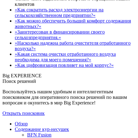
клиентов
»Как сократить расход электроэнергии на
сельскохозяйственном предприятии?«
»Как можно обеспечить больший комфорт содержания
животных?«
»Заинтересован в финансировании своего
сельхозпредприятия.«
»Насколько надежна работа очистителя отработанного
воздуха?«
»Какая система очистки отработанного воздуха
необходима для моего помещения?«
»Как цифровизация повлияет на мой корпус?«
Big EXPERIENCE
Поиск решений
Воспользуйтесь нашим удобным и интеллигентным
поисковиком для оперативного поиска решений по вашим
вопросам и окунитесь в мир Big Experience!
Открыть поисковик
Обзор
Содержание кур-несушек
BFN Fusion