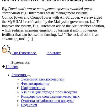
Big Dutchman's waste management systems awarded green
certification
Big Dutchman's waste management systems,
CompoTower and CompoTower with Air Scrubber, were awarded
the MyHIJAU certification by the Malaysian government. [...] To
improve the system, Big Dutchman added the Air Scrubber solution,
which reduces ammonia emission by turning it into nitrogenous
fertilizer that can be used in farming. [...] "The lack of odor is an
advantage, too". [...]
Big Experience
Контакт
Поделиться
Наверх
Решения
Экономия электроэнергии
Финансирование
Цифровизация
Утилизация отходов производства
Комфортное содержание животных
Очистка отработанного воздуха
Под ключ