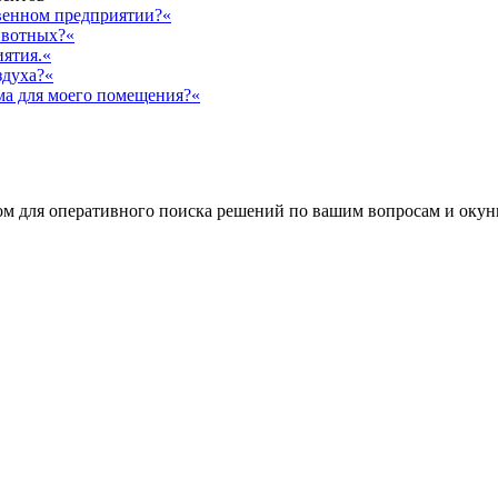
твенном предприятии?«
ивотных?«
иятия.«
здуха?«
ма для моего помещения?«
 для оперативного поиска решений по вашим вопросам и окуни