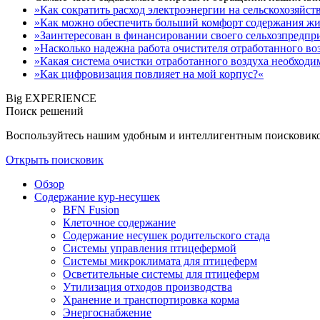
»Как сократить расход электроэнергии на сельскохозяйс
»Как можно обеспечить больший комфорт содержания ж
»Заинтересован в финансировании своего сельхозпредпр
»Насколько надежна работа очистителя отработанного во
»Какая система очистки отработанного воздуха необходи
»Как цифровизация повлияет на мой корпус?«
Big EXPERIENCE
Поиск решений
Воспользуйтесь нашим удобным и интеллигентным поисковиком
Открыть поисковик
Обзор
Содержание кур-несушек
BFN Fusion
Клеточное содержание
Содержание несушек родительского стада
Системы управления птицефермой
Системы микроклимата для птицеферм
Осветительные системы для птицеферм
Утилизация отходов производства
Хранение и транспортировка корма
Энергоснабжение