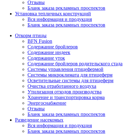
Отзывы
Бланк заказа рекламных проспектов
Установка тепличных конструкций
Вся информация и продукция
Бланк заказа рекламных проспектов
Откорм птицы
BFN Fusion
Содержание бройлеров
Содержание индеек
Содержание уток
Содержание бройлеров родительского стада
Системы управления птицефермой
Системы микроклимата для птицеферм
Осветительные системы для птицеферм
Очистка отработанного воздуха
Утилизация отходов производства
Хранение и транспортировка корма
Энергоснабжение
Отзывы
Бланк заказа рекламных проспектов
Разведение насекомых
Вся информация и продукция
Бланк заказа рекламных проспектов