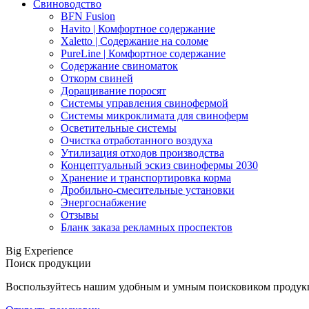
Свиноводство
BFN Fusion
Havito | Комфортное содержание
Xaletto | Содержание на соломе
PureLine | Комфортное содержание
Содержание свиноматок
Откорм свиней
Доращивание поросят
Системы управления свинофермой
Системы микроклимата для свиноферм
Осветительные системы
Очистка отработанного воздуха
Утилизация отходов производства
Концептуальный эскиз свинофермы 2030
Хранение и транспортировка корма
Дробильно-смесительные установки
Энергоснабжение
Отзывы
Бланк заказа рекламных проспектов
Big Experience
Поиск продукции
Воспользуйтесь нашим удобным и умным поисковиком продукци