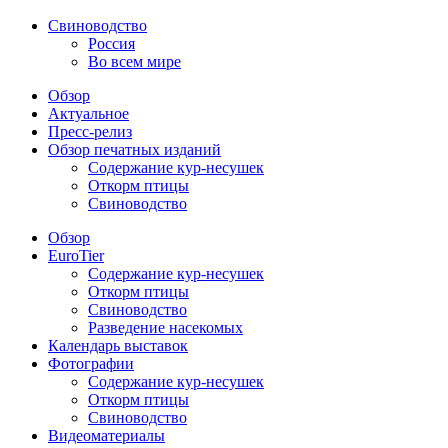
Свиноводство
Россия
Во всем мире
Обзор
Актуальное
Пресс-релиз
Обзор печатных изданий
Содержание кур-несушек
Откорм птицы
Свиноводство
Обзор
EuroTier
Содержание кур-несушек
Откорм птицы
Свиноводство
Разведение насекомых
Календарь выставок
Фотографии
Содержание кур-несушек
Откорм птицы
Свиноводство
Видеоматериалы