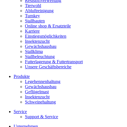
Reststoffverwertung
Tierwohl
Abluftreinigung
Turnkey
Stallbauten
Online shop & Ersatzteile
Karriere
Einstiegsmöglichkeiten
Insektenzucht
Gewächshausbau
Stallklima
Stallbeleuchtung
Futterlagerung & Futtertransport
Unsere Geschäftsbereiche
Produkte
Legehennenhaltung
Gewächshausbau
Geflügelmast
Insektenzucht
Schweinehaltung
Service
Support & Service
Unternehmen