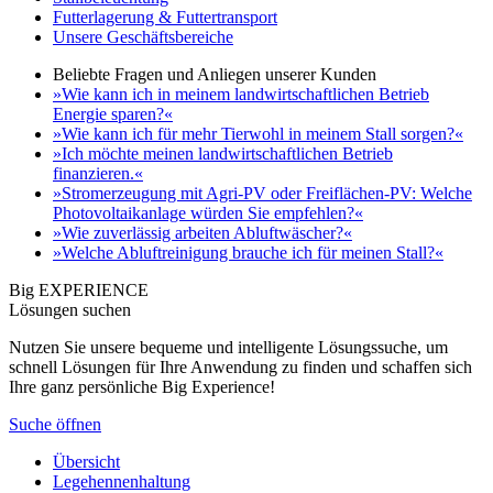
Futterlagerung & Futtertransport
Unsere Geschäftsbereiche
Beliebte Fragen und Anliegen unserer Kunden
»Wie kann ich in meinem landwirtschaftlichen Betrieb
Energie sparen?«
»Wie kann ich für mehr Tierwohl in meinem Stall sorgen?«
»Ich möchte meinen landwirtschaftlichen Betrieb
finanzieren.«
»Stromerzeugung mit Agri-PV oder Freiflächen-PV: Welche
Photovoltaikanlage würden Sie empfehlen?«
»Wie zuverlässig arbeiten Abluftwäscher?«
»Welche Abluftreinigung brauche ich für meinen Stall?«
Big EXPERIENCE
Lösungen suchen
Nutzen Sie unsere bequeme und intelligente Lösungssuche, um
schnell Lösungen für Ihre Anwendung zu finden und schaffen sich
Ihre ganz persönliche Big Experience!
Suche öffnen
Übersicht
Legehennenhaltung