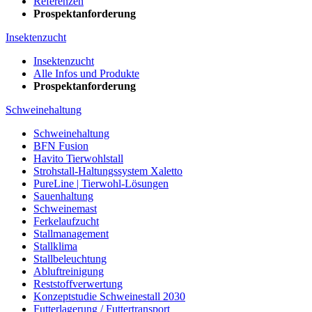
Referenzen
Prospektanforderung
Insektenzucht
Insektenzucht
Alle Infos und Produkte
Prospektanforderung
Schweinehaltung
Schweinehaltung
BFN Fusion
Havito Tierwohlstall
Strohstall-Haltungssystem Xaletto
PureLine | Tierwohl-Lösungen
Sauenhaltung
Schweinemast
Ferkelaufzucht
Stallmanagement
Stallklima
Stallbeleuchtung
Abluftreinigung
Reststoffverwertung
Konzeptstudie Schweinestall 2030
Futterlagerung / Futtertransport