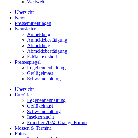
Weltweit
Übersicht
News
Pressemitteilungen
Newsletter
Anmeldung
Anmeldebestätigung
Abmeldung
Abmeldebestätigung
E-Mail existiert
Pressespiegel
Legehennenhaltung
Geflügelmast
Schweinehaltung
Übersicht
EuroTier
Legehennenhaltung
Geflügelmast
Schweinehaltung
Insektenzucht
EuroTier 2024: Orange Forum
Messen & Termine
Fotos