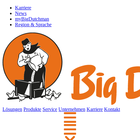
Karriere
News
myBigDutchman
Region & Sprache
Lösungen
Produkte
Service
Unternehmen
Karriere
Kontakt