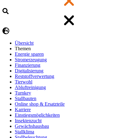
Übersicht
Themen
Energie sparen
Stromerzeugung
Finanzierung
Digitalisierung
Reststoffverwertung
Tierwohl
Abluftreinigung
Turnkey
Stallbauten
Online shop & Ersatzteile
Karriere
Einstiegsmöglichkeiten
Insektenzucht
Gewächshausbau
Stallklima
Stallbeleuchtung