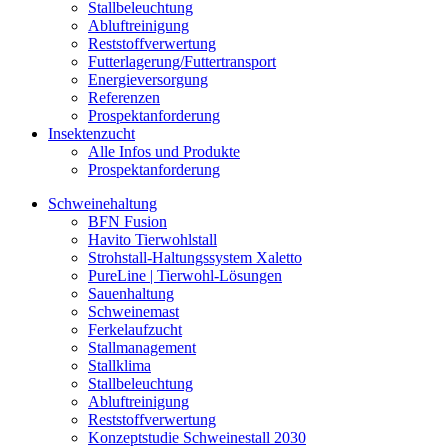
Stallbeleuchtung
Abluftreinigung
Reststoffverwertung
Futterlagerung/Futtertransport
Energieversorgung
Referenzen
Prospektanforderung
Insektenzucht
Alle Infos und Produkte
Prospektanforderung
Schweinehaltung
BFN Fusion
Havito Tierwohlstall
Strohstall-Haltungssystem Xaletto
PureLine | Tierwohl-Lösungen
Sauenhaltung
Schweinemast
Ferkelaufzucht
Stallmanagement
Stallklima
Stallbeleuchtung
Abluftreinigung
Reststoffverwertung
Konzeptstudie Schweinestall 2030