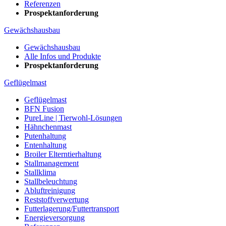
Referenzen
Prospektanforderung
Gewächshausbau
Gewächshausbau
Alle Infos und Produkte
Prospektanforderung
Geflügelmast
Geflügelmast
BFN Fusion
PureLine | Tierwohl-Lösungen
Hähnchenmast
Putenhaltung
Entenhaltung
Broiler Elterntierhaltung
Stallmanagement
Stallklima
Stallbeleuchtung
Abluftreinigung
Reststoffverwertung
Futterlagerung/Futtertransport
Energieversorgung