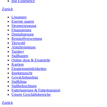
Big Experience
Zurück
Lösungen
Energie sparen
Stromerzeugung
Finanzierung
Digitalisierung
Reststoffverwertung
Tierwohl
Abluftreinigung
Turnkey
Stallbauten
Online shop & Ersatzteile
Karriere
Einstiegsmöglichkeiten
Insektenzucht
Gewächshausbau
Stallklima
Stallbeleuchtung
Futterlagerung & Futtertransport
Unsere Geschäftsbereiche
Zurück