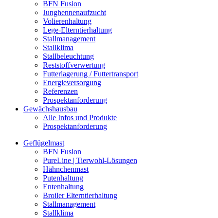
BFN Fusion
Junghennenaufzucht
Volierenhaltung
Lege-Elterntierhaltung
Stallmanagement
Stallklima
Stallbeleuchtung
Reststoffverwertung
Futterlagerung / Futtertransport
Energieversorgung
Referenzen
Prospektanforderung
Gewächshausbau
Alle Infos und Produkte
Prospektanforderung
Geflügelmast
BFN Fusion
PureLine | Tierwohl-Lösungen
Hähnchenmast
Putenhaltung
Entenhaltung
Broiler Elterntierhaltung
Stallmanagement
Stallklima