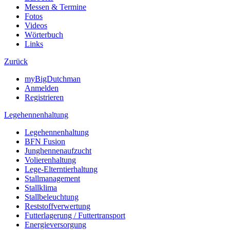
Messen & Termine
Fotos
Videos
Wörterbuch
Links
Zurück
myBigDutchman
Anmelden
Registrieren
Legehennenhaltung
Legehennenhaltung
BFN Fusion
Junghennenaufzucht
Volierenhaltung
Lege-Elterntierhaltung
Stallmanagement
Stallklima
Stallbeleuchtung
Reststoffverwertung
Futterlagerung / Futtertransport
Energieversorgung