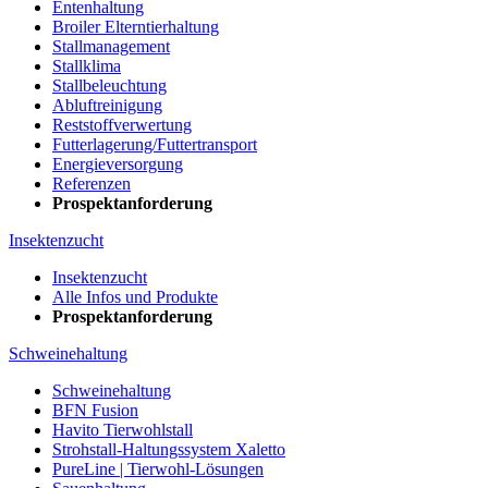
Entenhaltung
Broiler Elterntierhaltung
Stallmanagement
Stallklima
Stallbeleuchtung
Abluftreinigung
Reststoffverwertung
Futterlagerung/Futtertransport
Energieversorgung
Referenzen
Prospektanforderung
Insektenzucht
Insektenzucht
Alle Infos und Produkte
Prospektanforderung
Schweinehaltung
Schweinehaltung
BFN Fusion
Havito Tierwohlstall
Strohstall-Haltungssystem Xaletto
PureLine | Tierwohl-Lösungen