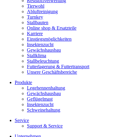
Reststoffverwertung
Tierwohl
Abluftreinigung
Turnkey
Stallbauten
Online shop & Ersatzteile
Karriere
Einstiegsmöglichkeiten
Insektenzucht
Gewächshausbau
Stallklima
Stallbeleuchtung
Futterlagerung & Futtertransport
Unsere Geschäftsbereiche
Produkte
Legehennenhaltung
Gewächshausbau
Geflügelmast
Insektenzucht
Schweinehaltung
Service
Support & Service
Unternehmen