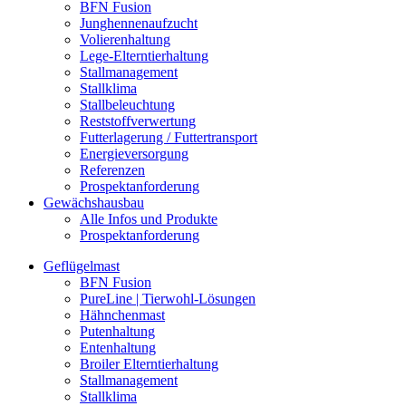
BFN Fusion
Junghennenaufzucht
Volierenhaltung
Lege-Elterntierhaltung
Stallmanagement
Stallklima
Stallbeleuchtung
Reststoffverwertung
Futterlagerung / Futtertransport
Energieversorgung
Referenzen
Prospektanforderung
Gewächshausbau
Alle Infos und Produkte
Prospektanforderung
Geflügelmast
BFN Fusion
PureLine | Tierwohl-Lösungen
Hähnchenmast
Putenhaltung
Entenhaltung
Broiler Elterntierhaltung
Stallmanagement
Stallklima