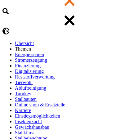
Übersicht
Themen
Energie sparen
Stromerzeugung
Finanzierung
Digitalisierung
Reststoffverwertung
Tierwohl
Abluftreinigung
Turnkey
Stallbauten
Online shop & Ersatzteile
Karriere
Einstiegsmöglichkeiten
Insektenzucht
Gewächshausbau
Stallklima
Stallbeleuchtung