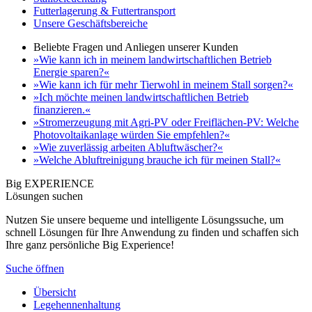
Futterlagerung & Futtertransport
Unsere Geschäftsbereiche
Beliebte Fragen und Anliegen unserer Kunden
»Wie kann ich in meinem landwirtschaftlichen Betrieb
Energie sparen?«
»Wie kann ich für mehr Tierwohl in meinem Stall sorgen?«
»Ich möchte meinen landwirtschaftlichen Betrieb
finanzieren.«
»Stromerzeugung mit Agri-PV oder Freiflächen-PV: Welche
Photovoltaikanlage würden Sie empfehlen?«
»Wie zuverlässig arbeiten Abluftwäscher?«
»Welche Abluftreinigung brauche ich für meinen Stall?«
Big EXPERIENCE
Lösungen suchen
Nutzen Sie unsere bequeme und intelligente Lösungssuche, um
schnell Lösungen für Ihre Anwendung zu finden und schaffen sich
Ihre ganz persönliche Big Experience!
Suche öffnen
Übersicht
Legehennenhaltung