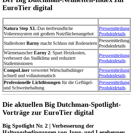
EuroTier digital
Natura Step XL
:
Das tierfreundliche
Pressemitteilung
Volierensystem mit großem Nutzflächenangebot
Produktdetails
Pressemitteilung
Stallroboter
Barny
macht Schluss mit Bodeneiern
Produktdetails
Wärmetauscher
Earny 2
: Spart Heizkosten,
Pressemitteilung
verbessert das Stallklima und reduziert
Produktdetails
Stallemissionen
CompoLiner
verwertet Wirtschaftsdünger
Pressemitteilung
schnell und vollautomatisch
Produktdetails
Professionelle Lichtlösungen
für die Geflügel-
Pressemitteilung
und Schweinehaltung
Produktdetails
Die aktuellen Big Dutchman-Spotlight-
Vorträge zur EuroTier digital
Big Spotlight Nr. 2 | Verbesserung der
Haltungsbedingungen von Jung- und Legehennen