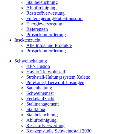
Stallbeleuchtung
Abluftreinigung
Reststoffverwertung
Futterlagerung/Futtertransport
Energieversorgung
Referenzen
Prospektanforderung
Insektenzucht
Alle Infos und Produkte
Prospektanforderung
Schweinehaltung
BFN Fusion
Havito Tierwohlstall
Strohstall-Haltungssystem Xaletto
PureLine | Tierwohl-Lösungen
Sauenhaltung
Schweinemast
Ferkelaufzucht
Stallmanagement
Stallklima
Stallbeleuchtung
Abluftreinigung
Reststoffverwertung
Konzeptstudie Schweinestall 2030