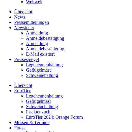
Weltweit
Übersicht
News
Pressemitteilungen
Newsletter
Anmeldung
Anmeldebestätigung
Abmeldung
Abmeldebestätigung
E-Mail existiert
Pressespiegel
Legehennenhaltung
Geflügelmast
Schweinehaltung
Übersicht
EuroTier
Legehennenhaltung
Geflügelmast
Schweinehaltung
Insektenzucht
EuroTier 2024: Orange Forum
Messen & Termine
Fotos