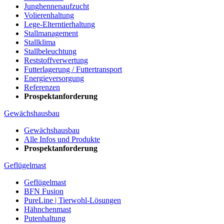
Junghennenaufzucht
Volierenhaltung
Lege-Elterntierhaltung
Stallmanagement
Stallklima
Stallbeleuchtung
Reststoffverwertung
Futterlagerung / Futtertransport
Energieversorgung
Referenzen
Prospektanforderung
Gewächshausbau
Gewächshausbau
Alle Infos und Produkte
Prospektanforderung
Geflügelmast
Geflügelmast
BFN Fusion
PureLine | Tierwohl-Lösungen
Hähnchenmast
Putenhaltung