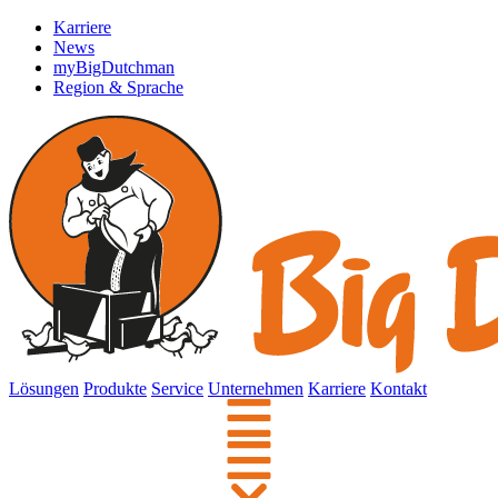
Karriere
News
myBigDutchman
Region & Sprache
Lösungen
Produkte
Service
Unternehmen
Karriere
Kontakt